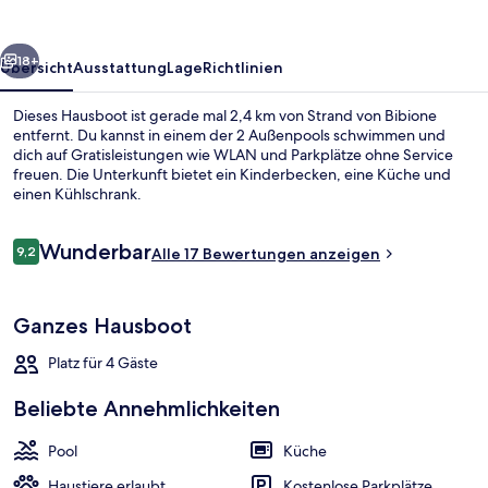
rück
Weiter
18+
Übersicht
Ausstattung
Lage
Richtlinien
Dieses Hausboot ist gerade mal 2,4 km von Strand von Bibione
entfernt. Du kannst in einem der 2 Außenpools schwimmen und
dich auf Gratisleistungen wie WLAN und Parkplätze ohne Service
freuen. Die Unterkunft bietet ein Kinderbecken, eine Küche und
einen Kühlschrank.
Bewertungen
Wunderbar
9,2
Alle 17 Bewertungen anzeigen
9,2 von 10.
Fassade der Unterkunft
Ganzes Hausboot
Platz für 4 Gäste
Beliebte Annehmlichkeiten
Pool
Küche
Haustiere erlaubt
Kostenlose Parkplätze