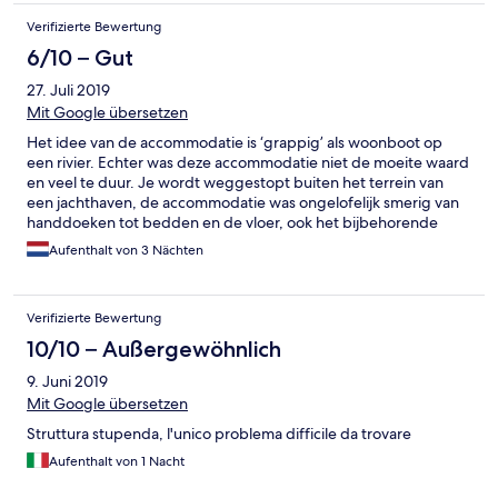
Verifizierte Bewertung
6/10 – Gut
27. Juli 2019
Mit Google übersetzen
Het idee van de accommodatie is ‘grappig’ als woonboot op
een rivier. Echter was deze accommodatie niet de moeite waard
en veel te duur. Je wordt weggestopt buiten het terrein van
een jachthaven, de accommodatie was ongelofelijk smerig van
handdoeken tot bedden en de vloer, ook het bijbehorende
hotel was in zwaar verouderde staat. De keuken had van alle
Aufenthalt von 3 Nächten
glazen bijvoorbeeld 1 of 3 terwijl wij met zijn vieren zijn. De
‘veranda’ had geen mogelijkheid tot schaduw of licht dus blijft
volledig ongebruikt. Ook wordt je vanaf een uur of 7 volledig je
Verifizierte Bewertung
bed uitgeschud door voorbij varende boten. Omdat de
receptie waar je incheckt een kilometer (in een ander hotel zit) is
10/10 – Außergewöhnlich
een klacht indienen ook niet eenvoudig. Helaas niet voor
9. Juni 2019
herhaling vatbaar.
Mit Google übersetzen
Struttura stupenda, l'unico problema difficile da trovare
Aufenthalt von 1 Nacht