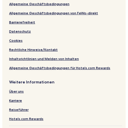
o
d
Allgemeine Geschäftsbedingungen
s
o
t
r
Allgemeine Geschäftsbedingungen von FeWo-direkt
o
Barrierefreiheit
Datenschutz
Cookies
Rechtliche Hinweise/Kontakt
Inhaltsrichtlinien und Melden von Inhalten
Allgemeine Geschäftsbedingungen für Hotels.com Rewards
Weitere Informationen
Über uns
Karriere
Reiseführer
Hotels.com Rewards