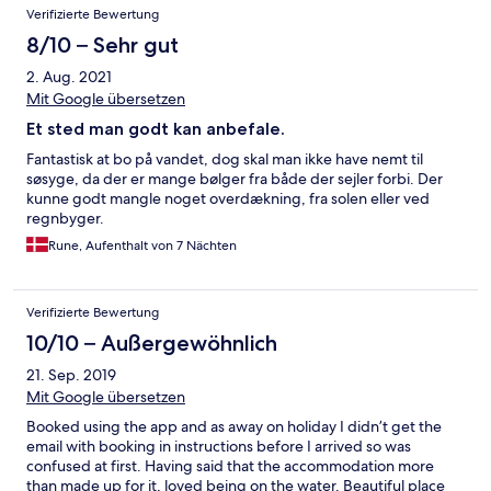
Verifizierte Bewertung
8/10 – Sehr gut
2. Aug. 2021
Mit Google übersetzen
Et sted man godt kan anbefale.
Fantastisk at bo på vandet, dog skal man ikke have nemt til
søsyge, da der er mange bølger fra både der sejler forbi. Der
kunne godt mangle noget overdækning, fra solen eller ved
regnbyger.
Rune, Aufenthalt von 7 Nächten
Verifizierte Bewertung
10/10 – Außergewöhnlich
21. Sep. 2019
Mit Google übersetzen
Booked using the app and as away on holiday I didn’t get the
email with booking in instructions before I arrived so was
confused at first. Having said that the accommodation more
than made up for it, loved being on the water. Beautiful place