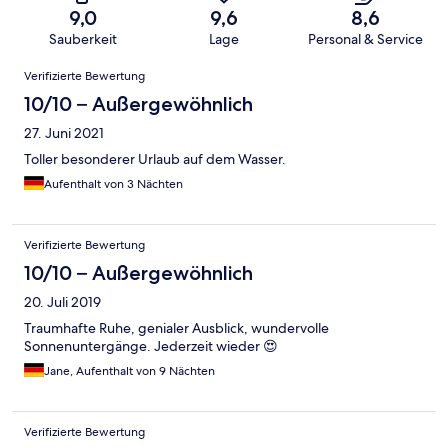
9,0
9,6
8,6
Sauberkeit
Lage
Personal & Service
Bewertungen
Verifizierte Bewertung
10/10 – Außergewöhnlich
27. Juni 2021
Toller besonderer Urlaub auf dem Wasser.
Aufenthalt von 3 Nächten
Verifizierte Bewertung
10/10 – Außergewöhnlich
20. Juli 2019
Traumhafte Ruhe, genialer Ausblick, wundervolle
Sonnenuntergänge. Jederzeit wieder 😍
Jane, Aufenthalt von 9 Nächten
Verifizierte Bewertung