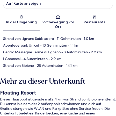
Auf Karte anzeigen
Karte
In der Umgebung
Fortbewegung vor
Restaurants
Ort
Strand von Lignano Sabbiadoro
- 11 Gehminuten
- 1.0 km
Abenteuerpark Unicef
- 13 Gehminuten
- 1.1 km
Centro Mességué Terme di Lignano
- 3 Autominuten
- 2.2 km
I Gommosi
- 4 Autominuten
- 2.9 km
Strand von Bibione
- 25 Autominuten
- 14.1 km
Mehr zu dieser Unterkunft
Floating Resort
Dieses Hausboot ist gerade mal 2,4 km von Strand von Bibione entfernt.
Du kannst in einem der 2 Außenpools schwimmen und dich auf
Gratisleistungen wie WLAN und Parkplätze ohne Service freuen. Die
Unterkunft bietet ein Kinderbecken, eine Küche und einen