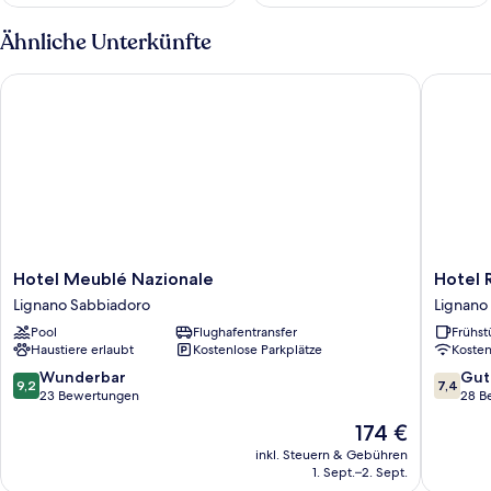
Ähnliche Unterkünfte
Hotel Meublé Nazionale
Hotel Ro
Hotel
Hotel
Hotel Meublé Nazionale
Hotel 
Meublé
Romanti
Lignano Sabbiadoro
Lignano
Nazionale
Lignano
Pool
Flughafentransfer
Frühst
Lignano
Sabbiad
Haustiere erlaubt
Kostenlose Parkplätze
Koste
Sabbiadoro
9.2
7.4
Wunderbar
Gut
9,2
7,4
von
von
23 Bewertungen
28 B
10,
10,
Der
174 €
Wunderbar,
Gut,
Preis
23
28
inkl. Steuern & Gebühren
beträgt
1. Sept.–2. Sept.
Bewertungen
Bewert
174 €