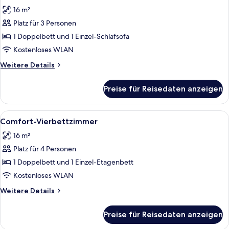
Fotos
16 m²
für
Platz für 3 Personen
Comfort-
Dreibettzimmer,
1 Doppelbett und 1 Einzel-Schlafsofa
Meerblick
Kostenloses WLAN
anzeigen
Weitere
Weitere Details
Details
für
Preise für Reisedaten anzeigen
Comfort-
Dreibettzimmer,
Meerblick
Alle
Ein Hotelzimmer mit zwei Betten, eine
5
Comfort-Vierbettzimmer
Fotos
16 m²
für
Platz für 4 Personen
Comfort-
Vierbettzimmer
1 Doppelbett und 1 Einzel-Etagenbett
anzeigen
Kostenloses WLAN
Weitere
Weitere Details
Details
für
Preise für Reisedaten anzeigen
Comfort-
Vierbettzimmer