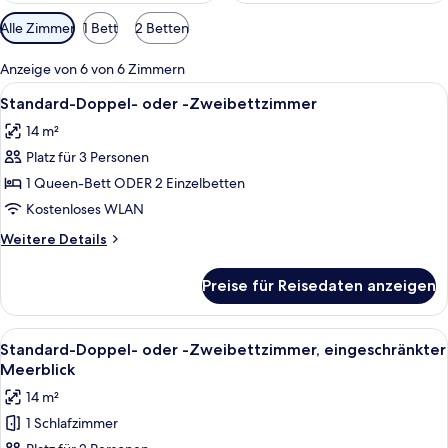
Verfügbare
Alle Zimmer
1 Bett
2 Betten
Filter
für
Anzeige von 6 von 6 Zimmern
Zimmer
Alle
Ein Hotelzimmer mit Bett, Schreibtisch
7
Standard-Doppel- oder -Zweibettzimmer
Fotos
14 m²
für
Platz für 3 Personen
Standard-
Doppel-
1 Queen-Bett ODER 2 Einzelbetten
oder
Kostenloses WLAN
-
Weitere
Weitere Details
Zweibettzimmer
Details
anzeigen
für
Preise für Reisedaten anzeigen
Standard-
Doppel-
oder
Alle
Ein Hotelzimmer mit Fernseher, der ei
8
-
Standard-Doppel- oder -Zweibettzimmer, eingeschränkter
Fotos
Zweibettzimmer
Meerblick
für
14 m²
Standard-
1 Schlafzimmer
Doppel-