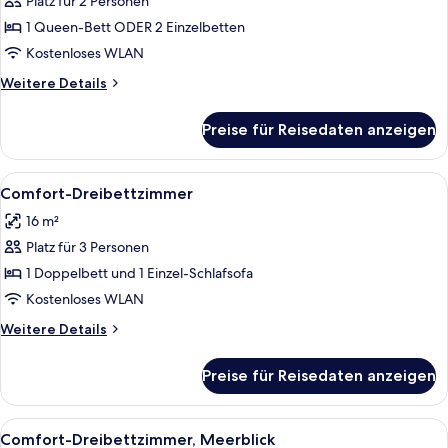
Platz für 2 Personen
oder
-
1 Queen-Bett ODER 2 Einzelbetten
Zweibettzimmer,
Kostenloses WLAN
eingeschränkter
Weitere
Weitere Details
Meerblick
Details
anzeigen
für
Preise für Reisedaten anzeigen
Standard-
Doppel-
oder
Alle
Ein Hotelzimmer mit zwei Betten, eine
4
-
Comfort-Dreibettzimmer
Fotos
Zweibettzimmer,
16 m²
eingeschränkter
für
Meerblick
Platz für 3 Personen
Comfort-
Dreibettzimmer
1 Doppelbett und 1 Einzel-Schlafsofa
anzeigen
Kostenloses WLAN
Weitere
Weitere Details
Details
für
Preise für Reisedaten anzeigen
Comfort-
Dreibettzimmer
Alle
Ein Hotelzimmer mit zwei Betten, eine
5
Comfort-Dreibettzimmer, Meerblick