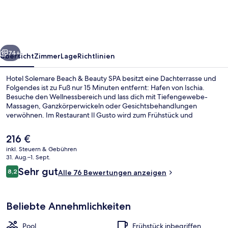
&
Beauty
SPA
rück
Weiter
74+
Übersicht
Zimmer
Lage
Richtlinien
Hotel Solemare Beach & Beauty SPA besitzt eine Dachterrasse und
Folgendes ist zu Fuß nur 15 Minuten entfernt: Hafen von Ischia.
Besuche den Wellnessbereich und lass dich mit Tiefengewebe-
Massagen, Ganzkörperwickeln oder Gesichtsbehandlungen
verwöhnen. Im Restaurant Il Gusto wird zum Frühstück und
Abendessen italienische Küche serviert. Weitere Highlights sind 2
Außenpools, eine Poolbar und ein Fitnesscenter.
Der
216 €
aktuelle
inkl. Steuern & Gebühren
Preis
31. Aug.–1. Sept.
Snackbar
beträgt
Bewertungen
Sehr gut
8,2
Alle 76 Bewertungen anzeigen
216 €.
8,2 von 10.
Beliebte Annehmlichkeiten
Pool
Frühstück inbegriffen