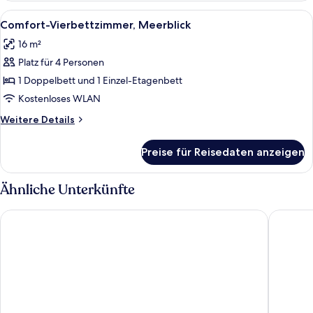
Alle
Ein Hotelzimmer mit zwei Betten, eine
5
Comfort-Vierbettzimmer, Meerblick
Fotos
16 m²
für
Platz für 4 Personen
Comfort-
Vierbettzimmer,
1 Doppelbett und 1 Einzel-Etagenbett
Meerblick
Kostenloses WLAN
anzeigen
Weitere
Weitere Details
Details
für
Preise für Reisedaten anzeigen
Comfort-
Vierbettzimmer,
Meerblick
Ähnliche Unterkünfte
Grand Hotel Delle Terme Re Ferdinando
Le Querc