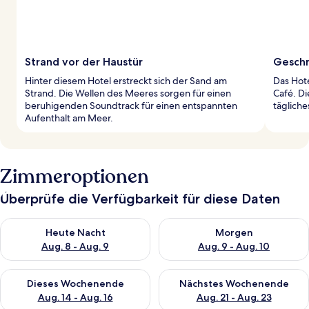
Strand vor der Haustür
Geschm
Hinter diesem Hotel erstreckt sich der Sand am
Das Hote
Strand. Die Wellen des Meeres sorgen für einen
Café. D
beruhigenden Soundtrack für einen entspannten
tägliche
Aufenthalt am Meer.
Zimmeroptionen
Überprüfe die Verfügbarkeit für diese Daten
Überprüfe die Verfügbarkeit für heute Nacht, Aug. 8 - Aug. 9.
Überprüfe die Verfügbarkeit f
Heute Nacht
Morgen
Aug. 8 - Aug. 9
Aug. 9 - Aug. 10
Überprüfe die Verfügbarkeit für dieses Wochenende, Aug. 14 -
Überprüfe die Verfügbarkeit f
Dieses Wochenende
Nächstes Wochenende
Aug. 14 - Aug. 16
Aug. 21 - Aug. 23