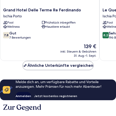
Grand
Le
Grand Hotel Delle Terme Re Ferdinando
Le Que
Hotel
Querce
Ischia Porto
Ischia P
Delle
Resort
Pool
Frühstück inbegriffen
Pool
Terme
Sea
Wellness
Haustiere erlaubt
Wellne
Re
Therma
Ferdinando
&
7.8
8.2
Gut
Seh
7,8
8,2
Ischia
SPA
von
von
7 Bewertungen
196 
Porto
Ischia
10,
10,
Der
139 €
Porto
Gut,
Sehr
Preis
7
gut,
inkl. Steuern & Gebühren
beträgt
31. Aug.–1. Sept.
Bewertungen
196
139 €
Bewert
Ähnliche Unterkünfte vergleichen
Melde dich an, um verfügbare Rabatte und Vorteile
anzuzeigen. Mehr Prämien für noch mehr Abenteuer!
Anmelden
Jetzt kostenlos registrieren
Zur Gegend