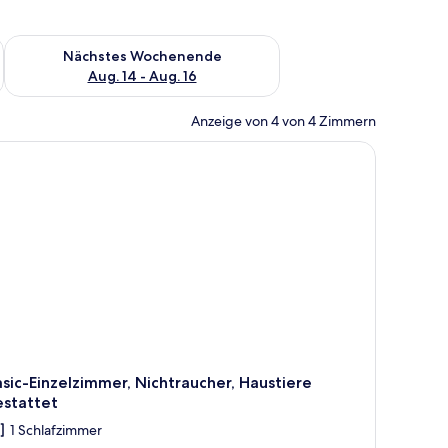
es Wochenende, Aug. 7 - Aug. 9.
Überprüfe die Verfügbarkeit für nächstes Wochenende, Aug. 1
Nächstes Wochenende
Aug. 14 - Aug. 16
Anzeige von 4 von 4 Zimmern
em durchgegangenen Türspalt erkennbaren Badezimmer.
m Schreibtisch, einem Stuhl, einer Lampe und einem gerahmten Bild an der 
sic-Einzelzimmer, Nichtraucher, Haustiere
estattet
1 Schlafzimmer