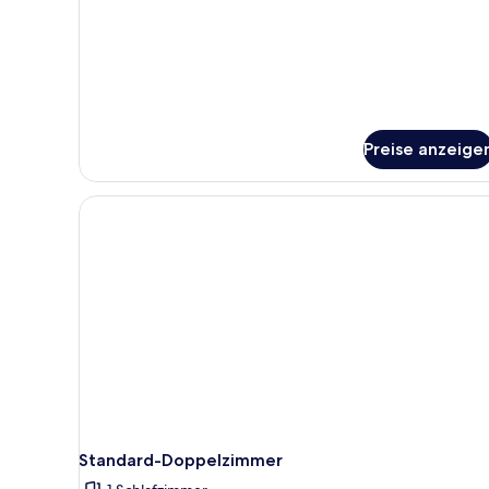
Doppelzimmer,
Balkon,
Flussblick
(Upstairs,
No
Pets)
Preise anzeige
Standard-Doppelzimmer