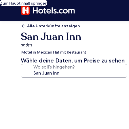
Zum Hauptinhalt springen
Alle Unterkünfte anzeigen
San Juan Inn
2.5-
Sterne-
Motel in Mexican Hat mit Restaurant
Unterkunft
Wähle deine Daten, um Preise zu sehen
Wo soll’s hingehen?
Fotogalerie
von
San
Juan
Inn