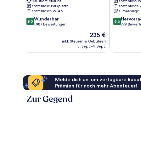
Haustiere erlaubt
Kostenlose P
Valley
Hat
Kostenlose Parkplätze
Kostenloses
Kostenloses WLAN
Klimaanlage
9.0
8.6
Wunderbar
Hervorr
9,0
8,6
von
von
1.987 Bewertungen
779 Bewert
10,
10,
Der
235 €
Wunderbar,
Hervorragend
Preis
1.987
779
inkl. Steuern & Gebühren
beträgt
3. Sept.–4. Sept.
Bewertungen
Bewertungen
235 €
Melde dich an, um verfügbare Rabat
Prämien für noch mehr Abenteuer!
Zur Gegend