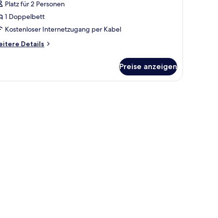
Platz für 2 Personen
1 Doppelbett
Kostenloser Internetzugang per Kabel
itere
itere Details
tails
r
Preise anzeigen
sic-
nzelzimmer,
chtraucher,
ustiere
stattet