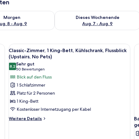
aten
 - Aug. 8.
 Verfügbarkeit für morgen, Aug. 8 - Aug. 9.
Überprüfe die Verfügbarkeit für dies
Morgen
Dieses Wochenende
ug. 8 - Aug. 9
Aug. 7 - Aug. 9
en, einem Schreibtisch mit Stuhl, einem Schminktisch mit Spiegel und ein
Alle
Ein Hotelzimmer mit einem Bett, eine
1
Classic-Zimmer, 1 King-Bett, Kühlschrank, Flussblick
Fotos
(Upstairs, No Pets)
für
Sehr gut
8,2
Classic-
8,2 von 10
(50
50 Bewertungen
Zimmer,
Bewertungen)
Blick auf den Fluss
1 King-
1 Schlafzimmer
Bett,
Platz für 2 Personen
Kühlschrank,
1 King-Bett
Flussblick
Kostenloser Internetzugang per Kabel
(Upstairs,
No
Weitere
Weitere Details
Ba
Details
Pets)
g
für
anzeigen
Classic-