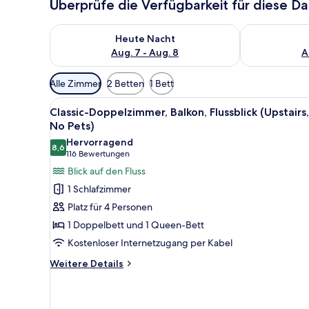
Überprüfe die Verfügbarkeit für diese D
Überprüfe die Verfügbarkeit für heute Nacht, Aug. 7
Überprüfe die
Heute Nacht
Aug. 7 - Aug. 8
A
Verfügbare
Alle Zimmer
2 Betten
1 Bett
Filter
Alle
Ein Hotelzimmer mit zwei Bett
für
1
Classic-Doppelzimmer, Balkon, Flussblick (Upstairs,
Fotos
Zimmer
No Pets)
für
Hervorragend
8,6
Classic-
8,6 von 10
(116
116 Bewertungen
Doppelzimmer,
Bewertungen)
Blick auf den Fluss
Balkon,
1 Schlafzimmer
Flussblick
Platz für 4 Personen
(Upstairs,
1 Doppelbett und 1 Queen-Bett
No
Kostenloser Internetzugang per Kabel
Pets)
anzeigen
Weitere
Weitere Details
Details
für
Classic-