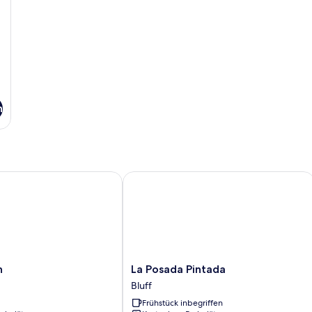
n
La Posada Pintada
La
n
La Posada Pintada
Posada
Bluff
Pintada
Frühstück inbegriffen
Bluff