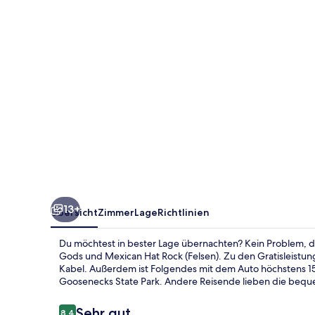
13+
Übersicht
Zimmer
Lage
Richtlinien
Du möchtest in bester Lage übernachten? Kein Problem, den
Gods und Mexican Hat Rock (Felsen). Zu den Gratisleistu
Kabel. Außerdem ist Folgendes mit dem Auto höchstens 1
Goosenecks State Park. Andere Reisende lieben die beque
Bewertungen
Sehr gut
8,4