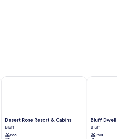
Desert Rose Resort & Cabins
Bluff Dwellings Resort
Desert
Bluff
Desert Rose Resort & Cabins
Bluff Dwellings Reso
Rose
Dwellings
Bluff
Bluff
Resort
Resort
Pool
Pool
&
Bluff