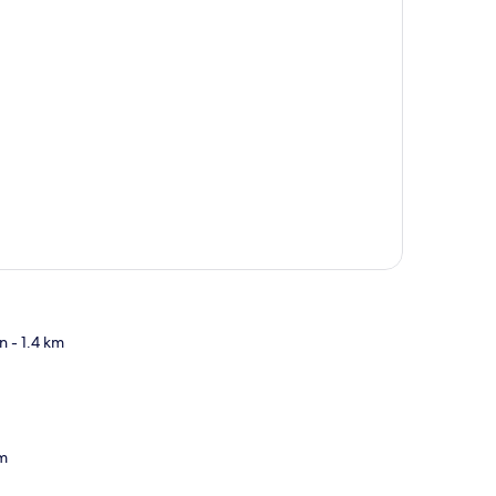
n
- 1.4 km
te
km