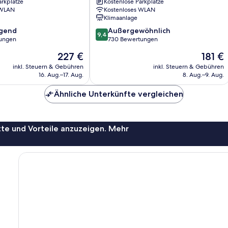
arkplätze
Kostenlose Parkplätze
 WLAN
Kostenloses WLAN
Klimaanlage
9.4
agend
Außergewöhnlich
9,4
von
ungen
730 Bewertungen
10,
Der
Der
227 €
181 €
,
Außergewöhnlich,
Preis
Preis
730
inkl. Steuern & Gebühren
inkl. Steuern & Gebühren
beträgt
beträgt
16. Aug.–17. Aug.
8. Aug.–9. Aug.
Bewertungen
227 €
181 €
Ähnliche Unterkünfte vergleichen
te und Vorteile anzuzeigen. Mehr