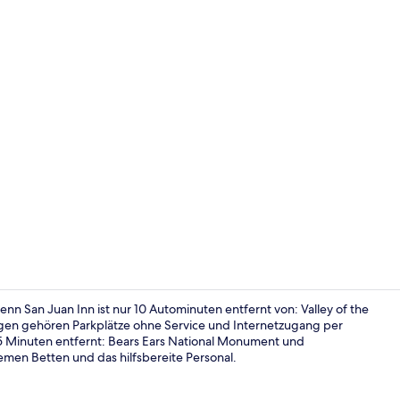
Fassade der
n San Juan Inn ist nur 10 Autominuten entfernt von: Valley of the
ngen gehören Parkplätze ohne Service und Internetzugang per
5 Minuten entfernt: Bears Ears National Monument und
Rezeption
men Betten und das hilfsbereite Personal.