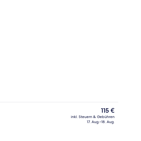
 Unterkunft
Schreibtisch, Verdunkelungsvorhänge
Der
115 €
aktuelle
inkl. Steuern & Gebühren
Preis
17. Aug.–18. Aug.
Familien-Doppelzimmer, Flussblick, E
beträgt
115 €.