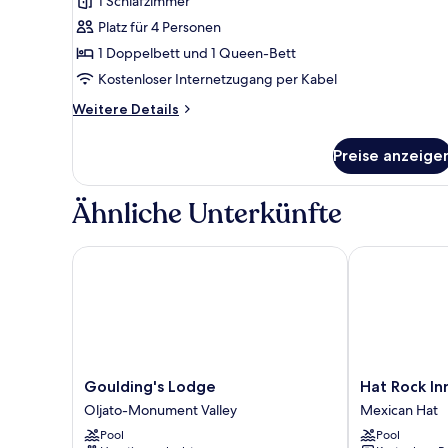
1 Schlafzimmer
Platz für 4 Personen
1 Doppelbett und 1 Queen-Bett
Kostenloser Internetzugang per Kabel
Weitere
Weitere Details
Details
für
Preise anzeige
Standard-
Doppelzimmer
Ähnliche Unterkünfte
Goulding's Lodge
Hat Rock Inn
Goulding's
Hat
Goulding's Lodge
Hat Rock In
Lodge
Rock
Oljato-Monument Valley
Mexican Hat
Oljato-
Inn
Pool
Pool
Monument
Mexican