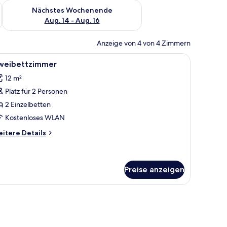
es Wochenende, Aug. 7 - Aug. 9.
Überprüfe die Verfügbarkeit für nächstes Wochenende, Aug. 1
Nächstes Wochenende
Aug. 14 - Aug. 16
Anzeige von 4 von 4 Zimmern
issen mit Streifenmuster.
 und einem Fenster.
le
Ein Hotelzimmer mit zwei Betten, einem groß
5
weibettzimmer
otos
12 m²
ür
Platz für 2 Personen
weibettzimmer
nzeigen
2 Einzelbetten
Kostenloses WLAN
itere
itere Details
tails
r
eibettzimmer
Preise anzeigen