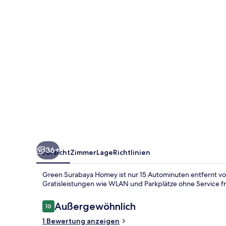
36+
Übersicht
Zimmer
Lage
Richtlinien
Green Surabaya Homey ist nur 15 Autominuten entfernt vo
Gratisleistungen wie WLAN und Parkplätze ohne Service fr
Bewertungen
Außergewöhnlich
10
10 von 10.
1 Bewertung anzeigen