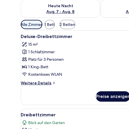
Überprüfe die Verfügbarkeit für heute Nacht, Aug. 7
Überprüfe die
Heute Nacht
Aug. 7 - Aug. 8
A
Verfügbare
Alle Zimmer
1 Bett
2 Betten
Filter
Alle
Eine Person sitzt auf einem Be
für
4
Deluxe-Dreibettzimmer
Fotos
Zimmer
15 m²
für
1 Schlafzimmer
Deluxe-
Dreibettzimmer
Platz für 3 Personen
anzeigen
1 King-Bett
Kostenloses WLAN
Weitere
Weitere Details
Details
für
Preise anzeige
Deluxe-
Dreibettzimmer
Alle
Ein Hotelzimmer mit Bett, Vor
3
Dreibettzimmer
Fotos
Blick auf den Garten
für