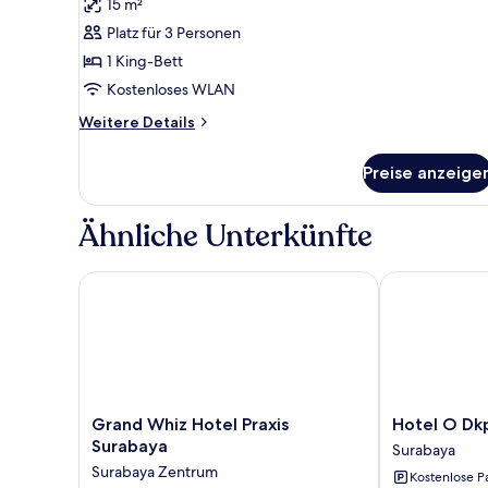
15 m²
Dreibettzimmer
anzeigen
Platz für 3 Personen
1 King-Bett
Kostenloses WLAN
Weitere
Weitere Details
Details
für
Preise anzeige
Dreibettzimmer
Ähnliche Unterkünfte
Grand Whiz Hotel Praxis Surabaya
Hotel O Dkp 
Grand
Hotel
Grand Whiz Hotel Praxis
Hotel O Dk
Whiz
O
Surabaya
Surabaya
Hotel
Dkp
Surabaya Zentrum
Kostenlose P
Praxis
32