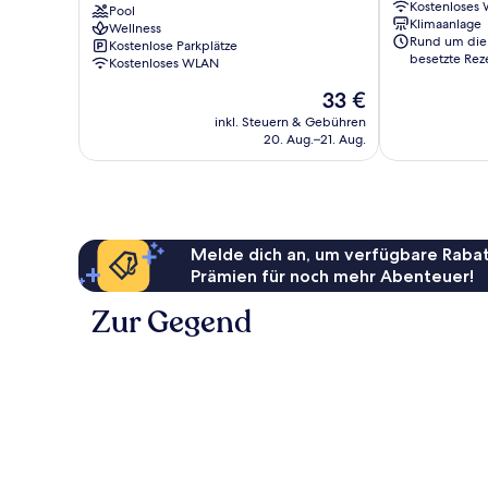
Kostenloses
Surabaya
Pool
Surabaya
Klimaanlage
Wellness
Surabaya
Rund um die
Kostenlose Parkplätze
Zentrum
besetzte Rez
Kostenloses WLAN
Der
33 €
Preis
inkl. Steuern & Gebühren
beträgt
20. Aug.–21. Aug.
33 €
Melde dich an, um verfügbare Rabat
Prämien für noch mehr Abenteuer!
Zur Gegend