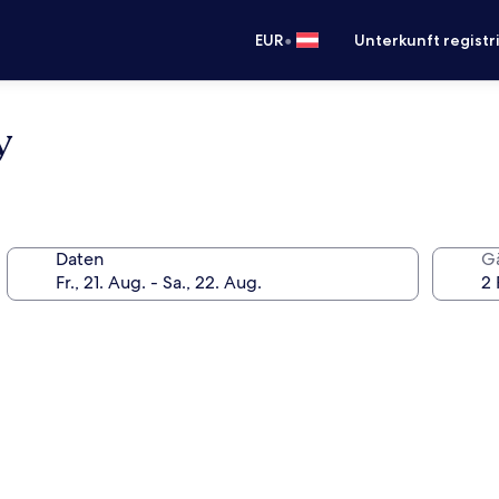
•
EUR
Unterkunft registr
y
Daten
G