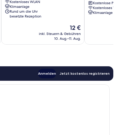
Kostenloses WLAN
Zentrum
Only
Kostenlose Parkplätze
Klimaanlage
Kostenloses WLAN
Surabaya
Rund um die Uhr
Klimaanlage
Zentrum
besetzte Rezeption
Der
12 €
Preis
inkl. Steuern & Gebühren
beträgt
10. Aug.–11. Aug.
12 €
Anmelden
Jetzt kostenlos registrieren