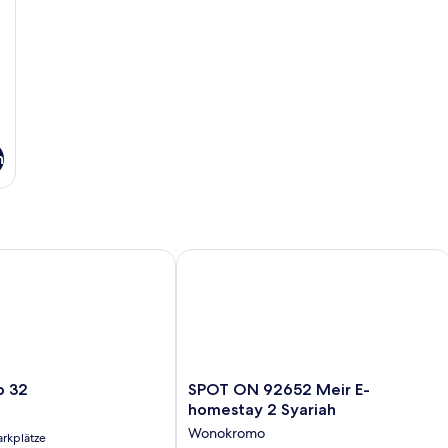
n
32
SPOT ON 92652 Meir E-homestay 2 S
SPOT
p 32
SPOT ON 92652 Meir E-
ON
homestay 2 Syariah
92652
Wonokromo
arkplätze
Meir