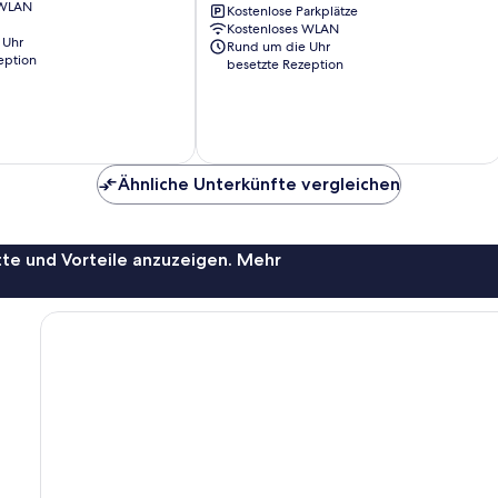
 WLAN
E-
Kostenlose Parkplätze
Kostenloses WLAN
homestay
 Uhr
Rund um die Uhr
2
eption
besetzte Rezeption
Syariah
Wonokromo
Ähnliche Unterkünfte vergleichen
te und Vorteile anzuzeigen. Mehr