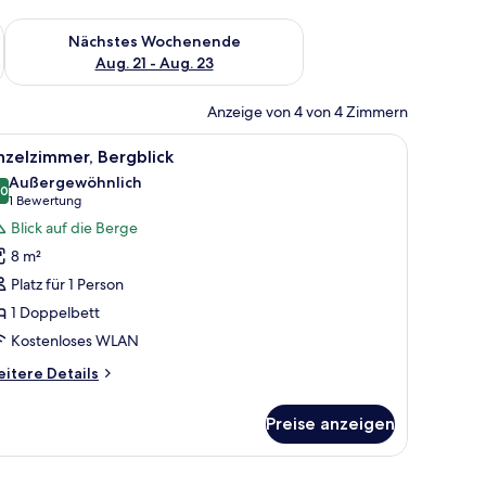
es Wochenende, Aug. 14 - Aug. 16.
Überprüfe die Verfügbarkeit für nächstes Wochenende, Aug. 2
Nächstes Wochenende
Aug. 21 - Aug. 23
Anzeige von 4 von 4 Zimmern
d ein Vorhang links.
olzbalken an der Decke und hängenden Lampen.
le
Ein Schlafzimmer mit einem Bett, einem weiß
3
nzelzimmer, Bergblick
otos
Außergewöhnlich
ür
,0
10,0 von 10
(1
1 Bewertung
inzelzimmer,
Bewertung)
Blick auf die Berge
ergblick
8 m²
nzeigen
Platz für 1 Person
1 Doppelbett
Kostenloses WLAN
itere
itere Details
tails
r
Preise anzeigen
nzelzimmer,
rgblick