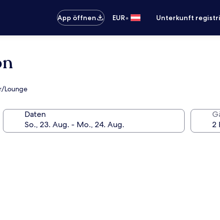
•
App öffnen
EUR
Unterkunft registr
ón
ar/Lounge
Daten
G