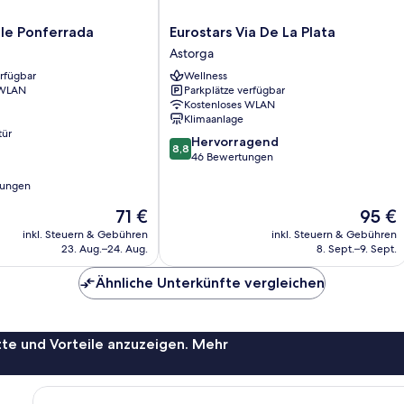
Eurostars
le Ponferrada
Eurostars Via De La Plata
Via
Astorga
De
erfügbar
Wellness
La
 WLAN
Parkplätze verfügbar
Plata
Kostenloses WLAN
Astorga
Klimaanlage
tür
8.8
Hervorragend
8,8
von
46 Bewertungen
10,
tungen
Hervorragend,
46
Der
Der
71 €
95 €
Bewertungen
Preis
Preis
inkl. Steuern & Gebühren
inkl. Steuern & Gebühren
beträgt
beträgt
23. Aug.–24. Aug.
8. Sept.–9. Sept.
71 €
95 €
Ähnliche Unterkünfte vergleichen
te und Vorteile anzuzeigen. Mehr