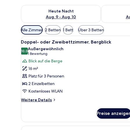
Überprüfe die Verfügbarkeit für heute Nacht, Aug. 9
Überprüfe die
Heute Nacht
Aug. 9 - Aug. 10
Au
Verfügbare
Alle Zimmer
2 Betten
1 Bett
Über 3 Betten
Filter
Alle
Ein Doppelbett mit rosa Bettw
für
4
Doppel- oder Zweibettzimmer, Bergblick
Fotos
Zimmer
Außergewöhnlich
für
10,0
10,0 von 10
(1
1 Bewertung
Doppel-
Bewertung)
Blick auf die Berge
oder
16 m²
Zweibettzimmer,
Platz für 3 Personen
Bergblick
2 Einzelbetten
anzeigen
Kostenloses WLAN
Weitere
Weitere Details
Details
für
Preise anzeige
Doppel-
oder
Zweibettzimmer,
Alle
Ein Zimmer mit zwei Betten, 