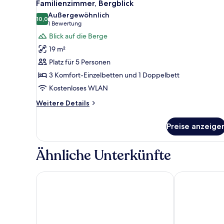
7
Bergblick
Familienzimmer, Bergblick
Fotos
Außergewöhnlich
für
10,0
10,0 von 10
(1
1 Bewertung
Familienzimmer,
Bewertung)
Blick auf die Berge
Bergblick
19 m²
anzeigen
Platz für 5 Personen
3 Komfort-Einzelbetten und 1 Doppelbett
Kostenloses WLAN
Weitere
Weitere Details
Details
für
Preise anzeige
Familienzimmer,
Bergblick
Ähnliche Unterkünfte
Hostal Casa San Nicolás
Hotel Temple