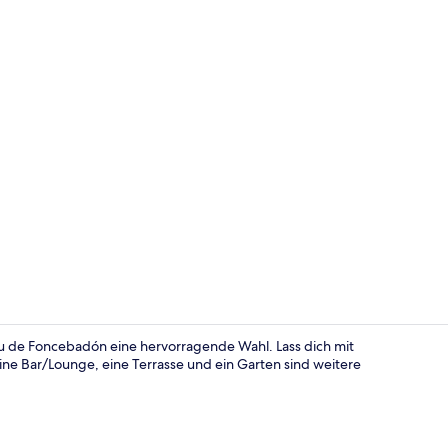
Essen und Tr
gu de Foncebadón eine hervorragende Wahl. Lass dich mit
e Bar/Lounge, eine Terrasse und ein Garten sind weitere
Treppe