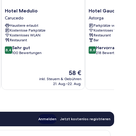
Hotel
Hotel
Hotel Medulio
Hotel Gaudí
Medulio
Gaudí
Carucedo
Astorga
Carucedo
Astorga
Haustiere erlaubt
Parkplätze verfügbar
Kostenlose Parkplätze
Kostenloses WLAN
Kostenloses WLAN
Restaurant
Restaurant
Bar
8.4
8.8
Sehr gut
Hervorragend
8,4
8,8
von
von
100 Bewertungen
218 Bewertungen
10,
10,
Sehr
Hervorragend,
gut,
218
Der
58 €
100
Bewertungen
Preis
inkl. Steuern & Gebühren
inkl. S
Bewertungen
beträgt
21. Aug.–22. Aug.
58 €
Anmelden
Jetzt kostenlos registrieren