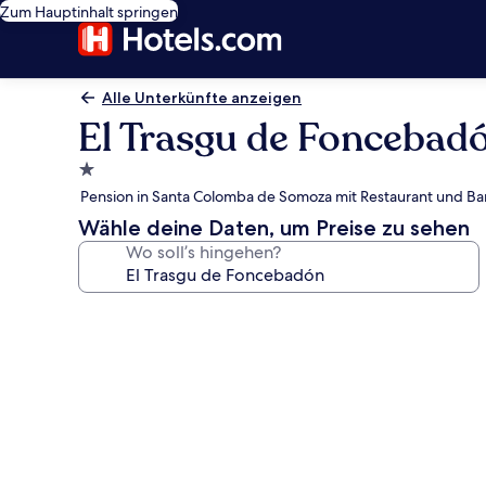
Zum Hauptinhalt springen
Alle Unterkünfte anzeigen
El Trasgu de Foncebad
1.0-
Stern-
Pension in Santa Colomba de Somoza mit Restaurant und B
Unterkunft
Wähle deine Daten, um Preise zu sehen
Wo soll’s hingehen?
Fotogalerie
von
El
Trasgu
de
Foncebadón