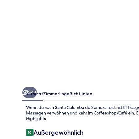
34+
Übersicht
Zimmer
Lage
Richtlinien
Wenn du nach Santa Colomba de Somoza reist, ist El Tras
Massagen verwöhnen und kehr im Coffeeshop/Café ein. Ein
Highlights.
Bewertungen
Außergewöhnlich
10
10 von 10.