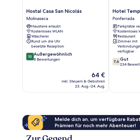
Hostal
Hotel
Hostal Casa San Nicolás
Hotel Temp
Casa
Temple
Molinaseca
Ponferrada
San
Ponferrada
Haustiere erlaubt
Parkplätze v
Nicolás
Ponferrada
Kostenloses WLAN
Kostenloses
Molinaseca
Wäscherei
Restaurant
Rund um die Uhr
Zimmer mit
besetzte Rezeption
Verbindungs
verfügbar
10.0
Außergewöhnlich
10
7.6
Gut
von
8 Bewertungen
7,6
von
234 Bewer
10,
10,
Außergewöhnlich,
Der
64 €
Gut,
8
Preis
234
inkl. Steuern & Gebühren
Bewertungen
beträgt
23. Aug.–24. Aug.
Bewertungen
64 €
Melde dich an, um verfügbare Rabat
Prämien für noch mehr Abenteuer!
Zur Gegend