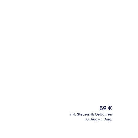
inken
Souvenirladen
Der
59 €
aktuelle
inkl. Steuern & Gebühren
Preis
10. Aug.–11. Aug.
Zweibettzimmer, Bergblick | Wohnber
beträgt
59 €.