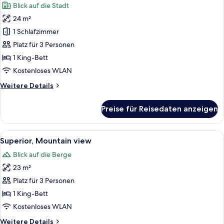
Blick auf die Stadt
für
24 m²
Deluxe,
City
1 Schlafzimmer
view
Platz für 3 Personen
anzeigen
1 King-Bett
Kostenloses WLAN
Weitere
Weitere Details
Details
für
Preise für Reisedaten anzeigen
Deluxe,
City
view
Alle
Ein modernes Hotelzimmer mit einem g
5
Superior, Mountain view
Fotos
Blick auf die Berge
für
23 m²
Superior,
Mountain
Platz für 3 Personen
view
1 King-Bett
anzeigen
Kostenloses WLAN
Weitere
Weitere Details