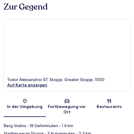
Zur Gegend
Todor Aleksandrov 57, Skopje, Greater Skopje, 1000
Auf Karte anzeigen
Karte
In der Umgebung
Fortbewegung vor
Restaurants
Ort
Berg Vodno
- 18 Gehminuten
- 1.6 km
Stadtmuseum Skopje
- 3 Autominuten
- 2.3 km