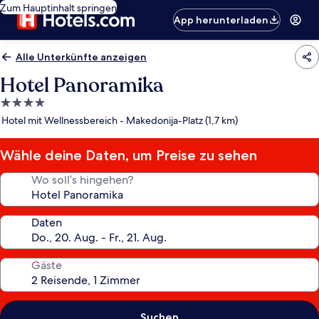
Zum Hauptinhalt springen
App herunterladen
Alle Unterkünfte anzeigen
Hotel Panoramika
4.0-
Sterne-
Hotel mit Wellnessbereich - Makedonija-Platz (1,7 km)
Unterkunft
Wähle deine Daten, um Preise zu sehen
Wo soll’s hingehen?
Daten
Gäste
Suchen