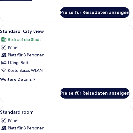
Details
für
Preise für Reisedaten anzeigen
Superior,
Mountain
view
Alle
Ein Hotelzimmer mit einem großen Bet
5
Standard, City view
Fotos
Blick auf die Stadt
für
19 m²
Standard,
City
Platz für 3 Personen
view
1 King-Bett
anzeigen
Kostenloses WLAN
Weitere
Weitere Details
Details
für
Preise für Reisedaten anzeigen
Standard,
City
view
Alle
Ein Hotelzimmer mit einem großen Bett
5
Standard room
Fotos
19 m²
für
Platz für 3 Personen
Standard