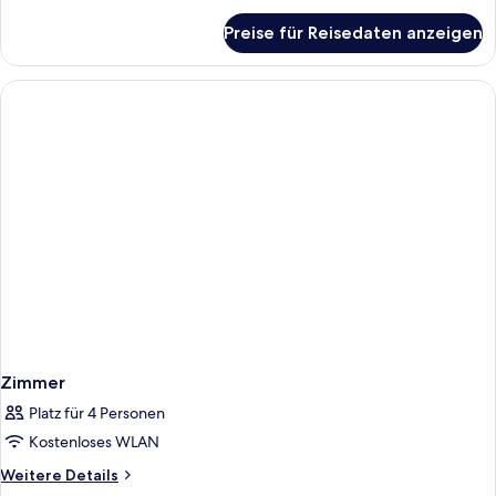
für
Preise für Reisedaten anzeigen
Zimmer
Zimmer
Platz für 4 Personen
Kostenloses WLAN
Weitere
Weitere Details
Details