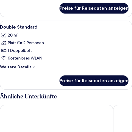
für
Preise für Reisedaten anzeigen
Zimmer
Alle
Ein Schlafzimmer mit Bett, Nachttischl
1
Double Standard
Fotos
20 m²
für
Platz für 2 Personen
Double
Standard
1 Doppelbett
anzeigen
Kostenloses WLAN
Weitere
Weitere Details
Details
für
Preise für Reisedaten anzeigen
Double
Standard
Ähnliche Unterkünfte
Hotel Macedonia Square
Holiday 