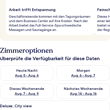
Arbeit trifft Entspannung
Feinsc
Geschäftsreisende kommen mit den Tagungsräumen
Dieses H
und dem Business Center auf ihre Kosten. Nach der
einer le
Arbeit bietet das Full-Service-Spa schwedische
bietet v
Massagen und Saunagänge an.
der Reg
Zimmeroptionen
Überprüfe die Verfügbarkeit für diese Daten
Überprüfe die Verfügbarkeit für heute Nacht, Aug. 5 - Aug. 6.
Überprüfe die Verfügbarkeit f
Heute Nacht
Morgen
Aug. 5 - Aug. 6
Aug. 6 - Aug. 7
Überprüfe die Verfügbarkeit für dieses Wochenende, Aug. 7 - 
Überprüfe die Verfügbarkeit f
Dieses Wochenende
Nächstes Wochenende
Aug. 7 - Aug. 9
Aug. 14 - Aug. 16
Alle
Ein modernes Hotelzimmer mit einem g
6
Deluxe, City view
Fotos