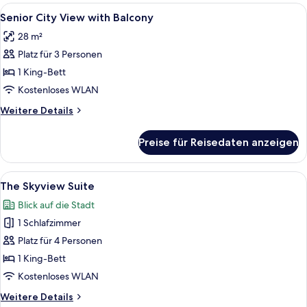
Alle
Ein Hotelzimmer mit einem großen Bett
8
Senior City View with Balcony
Fotos
28 m²
für
Platz für 3 Personen
Senior
City
1 King-Bett
View
Kostenloses WLAN
with
Weitere
Weitere Details
Balcony
Details
anzeigen
für
Preise für Reisedaten anzeigen
Senior
City
View
Alle
Ein modernes Schlafzimmer mit einem 
4
with
The Skyview Suite
Fotos
Balcony
Blick auf die Stadt
für
1 Schlafzimmer
The
Skyview
Platz für 4 Personen
Suite
1 King-Bett
anzeigen
Kostenloses WLAN
Weitere
Weitere Details