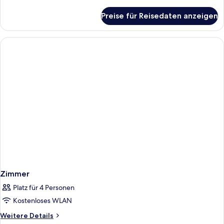
Details
für
Preise für Reisedaten anzeigen
The
Skyview
Suite
Zimmer
Platz für 4 Personen
Kostenloses WLAN
Weitere
Weitere Details
Details