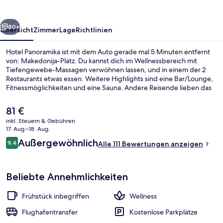
rück
Weiter
80+
Übersicht
Zimmer
Lage
Richtlinien
Hotel Panoramika ist mit dem Auto gerade mal 5 Minuten entfernt
von: Makedonija-Platz. Du kannst dich im Wellnessbereich mit
Tiefengewebe-Massagen verwöhnen lassen, und in einem der 2
Restaurants etwas essen. Weitere Highlights sind eine Bar/Lounge,
Fitnessmöglichkeiten und eine Sauna. Andere Reisende lieben das
hilfsbereite Personal.
Der
81 €
aktuelle
inkl. Steuern & Gebühren
Preis
17. Aug.–18. Aug.
Dachterrasse
beträgt
Bewertungen
Außergewöhnlich
9,4
Alle 111 Bewertungen anzeigen
81 €.
9,4 von 10.
Beliebte Annehmlichkeiten
Frühstück inbegriffen
Wellness
Flughafentransfer
Kostenlose Parkplätze