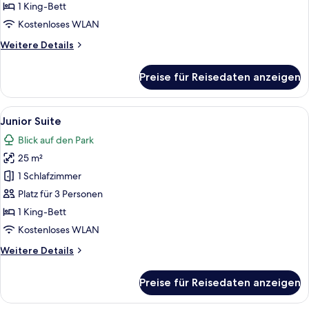
room
1 King-Bett
anzeigen
Kostenloses WLAN
Weitere
Weitere Details
Details
für
Preise für Reisedaten anzeigen
Standard
room
Alle
Ein modernes Hotelzimmer mit einem B
9
Junior Suite
Fotos
Blick auf den Park
für
25 m²
Junior
Suite
1 Schlafzimmer
anzeigen
Platz für 3 Personen
1 King-Bett
Kostenloses WLAN
Weitere
Weitere Details
Details
für
Preise für Reisedaten anzeigen
Junior
Suite