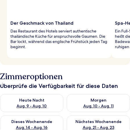
Der Geschmack von Thailand
Spa-He
Das Restaurant des Hotels serviert authentische
Ein Full
thailändische Küche für anspruchsvolle Gaumen. Die
heißt di
Bar lockt, während das englische Frühstück jeden Tag
Badewan
beginnt.
ruhigen 
Zimmeroptionen
Überprüfe die Verfügbarkeit für diese Daten
Überprüfe die Verfügbarkeit für heute Nacht, Aug. 9 - Aug. 10
Überprüfe die Verfügbarkeit fü
Heute Nacht
Morgen
Aug. 9 - Aug. 10
Aug. 10 - Aug. 11
Überprüfe die Verfügbarkeit für dieses Wochenende, Aug. 14 -
Überprüfe die Verfügbarkeit f
Dieses Wochenende
Nächstes Wochenende
Aug. 14 - Aug. 16
Aug. 21 - Aug. 23