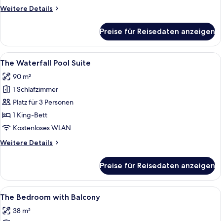
anzeigen
Weitere
Weitere Details
Details
für
Preise für Reisedaten anzeigen
The
Glass
Pool
Alle
Ein ruhiger Innenpoolbereich mit Was
8
Suite
The Waterfall Pool Suite
Fotos
90 m²
für
1 Schlafzimmer
The
Waterfall
Platz für 3 Personen
Pool
1 King-Bett
Suite
Kostenloses WLAN
anzeigen
Weitere
Weitere Details
Details
für
Preise für Reisedaten anzeigen
The
Waterfall
Pool
Alle
Ein weißer, verzierter Balkon mit e
10
Suite
The Bedroom with Balcony
Fotos
38 m²
für