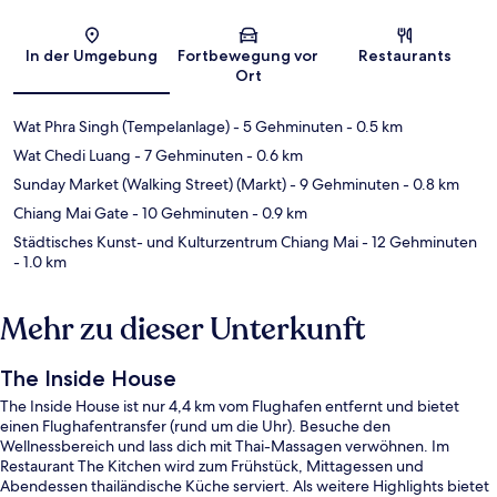
Karte
In der Umgebung
Fortbewegung vor
Restaurants
Ort
Wat Phra Singh (Tempelanlage)
- 5 Gehminuten
- 0.5 km
Wat Chedi Luang
- 7 Gehminuten
- 0.6 km
Sunday Market (Walking Street) (Markt)
- 9 Gehminuten
- 0.8 km
Chiang Mai Gate
- 10 Gehminuten
- 0.9 km
Städtisches Kunst- und Kulturzentrum Chiang Mai
- 12 Gehminuten
- 1.0 km
Mehr zu dieser Unterkunft
The Inside House
The Inside House ist nur 4,4 km vom Flughafen entfernt und bietet
einen Flughafentransfer (rund um die Uhr). Besuche den
Wellnessbereich und lass dich mit Thai-Massagen verwöhnen. Im
Restaurant The Kitchen wird zum Frühstück, Mittagessen und
Abendessen thailändische Küche serviert. Als weitere Highlights bietet