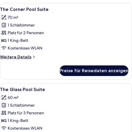
Pool
Alle
Ein privater Poolbereich mit Whirlpo
9
Suite
The Corner Pool Suite
Fotos
70 m²
für
1 Schlafzimmer
The
Corner
Platz für 2 Personen
Pool
1 King-Bett
Suite
Kostenloses WLAN
anzeigen
Weitere
Weitere Details
Details
für
Preise für Reisedaten anzeigen
The
Corner
Pool
Alle
Ein Hotelzimmer mit einem großen Bett
6
Suite
The Glass Pool Suite
Fotos
60 m²
für
1 Schlafzimmer
The
Glass
Platz für 3 Personen
Pool
1 King-Bett
Suite
Kostenloses WLAN