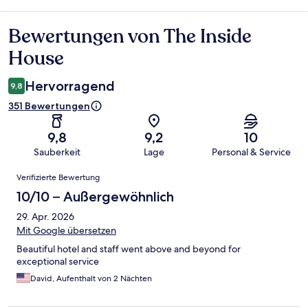
Bewertungen von The Inside
Bewertungen
House
Hervorragend
9,8
351 Bewertungen
9,8
9,2
10
Sauberkeit
Lage
Personal & Service
Bewertungen
Verifizierte Bewertung
10/10 – Außergewöhnlich
29. Apr. 2026
Mit Google übersetzen
Beautiful hotel and staff went above and beyond for
exceptional service
David, Aufenthalt von 2 Nächten