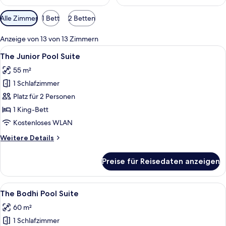
Verfügbare
Alle Zimmer
1 Bett
2 Betten
Filter
für
Anzeige von 13 von 13 Zimmern
Zimmer
Alle
Ein Schlafzimmer mit einem großen Be
5
The Junior Pool Suite
Fotos
55 m²
für
1 Schlafzimmer
The
Junior
Platz für 2 Personen
Pool
1 King-Bett
Suite
Kostenloses WLAN
anzeigen
Weitere
Weitere Details
Details
für
Preise für Reisedaten anzeigen
The
Junior
Pool
Alle
Ein Schwimmbad mit traditioneller F
5
Suite
The Bodhi Pool Suite
Fotos
60 m²
für
1 Schlafzimmer
The