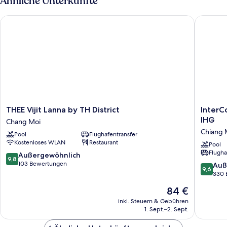
Ähnliche Unterkünfte
Balcony
(Without
THEE Vijit Lanna by TH District
InterCon
view)
THEE
InterCon
THEE Vijit Lanna by TH District
InterC
Vijit
Chiang
IHG
Chang Moi
Lanna
Mai
Chiang 
Pool
Flughafentransfer
by
The
Kostenloses WLAN
Restaurant
TH
Mae
Pool
Flugha
District
Ping
9.8
Außergewöhnlich
9,8
Chang
by
von
103 Bewertungen
9.6
Auß
9,6
Moi
IHG
10,
von
330 
Chiang
Außergewöhnlich,
10,
Der
84 €
Mai
103
Außerge
Preis
Bewertungen
330
inkl. Steuern & Gebühren
beträgt
1. Sept.–2. Sept.
Bewert
84 €