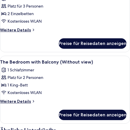
für
Only)
Platz für 3 Personen
The
Bedroom
2 Einzelbetten
with
Kostenloses WLAN
Balcony
Weitere
Weitere Details
-
Details
Twin
für
Preise für Reisedaten anzeigen
The
Bed
Bedroom
anzeigen
with
Alle
Ein geräumiges Schlafzimmer mit eine
4
Balcony
The Bedroom with Balcony (Without view)
Fotos
-
1 Schlafzimmer
Twin
für
Bed
Platz für 2 Personen
The
Bedroom
1 King-Bett
with
Kostenloses WLAN
Balcony
Weitere
Weitere Details
(Without
Details
view)
für
Preise für Reisedaten anzeigen
The
anzeigen
Bedroom
with