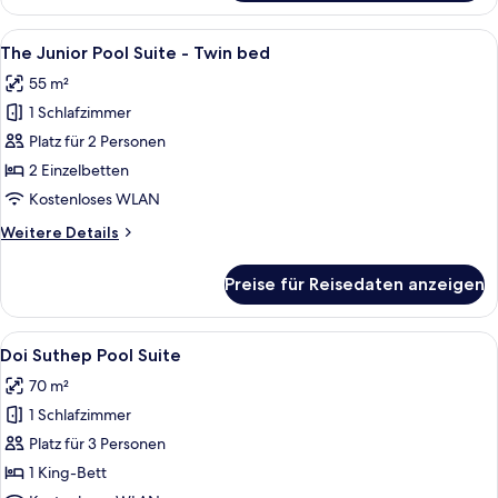
Bodhi
Pool
Alle
Ein modernes Badezimmer mit einem kl
9
Suite
The Junior Pool Suite - Twin bed
Fotos
-
55 m²
Twin
für
bed
1 Schlafzimmer
The
Junior
Platz für 2 Personen
Pool
2 Einzelbetten
Suite
Kostenloses WLAN
-
Weitere
Weitere Details
Twin
Details
bed
für
Preise für Reisedaten anzeigen
The
anzeigen
Junior
Pool
Alle
Ein luxuriöses Zimmer mit großem Fens
6
Suite
Doi Suthep Pool Suite
Fotos
-
70 m²
Twin
für
bed
1 Schlafzimmer
Doi
Suthep
Platz für 3 Personen
Pool
1 King-Bett
Suite