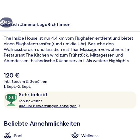
rück
Weiter
92+
Übersicht
Zimmer
Lage
Richtlinien
The Inside House ist nur 4,4 km vom Flughafen entfernt und bietet
einen Flughafentransfer (rund um die Uhr). Besuche den
Wellnessbereich und lass dich mit Thai-Massagen verwöhnen. Im
Restaurant The Kitchen wird zum Frühstück, Mittagessen und
Abendessen thailändische Küche serviert. Als weitere Highlights
bietet dieses Hotel im luxuriösen Stil einen Außenpool, eine
Loungebar und ein Kinderbecken. Andere Reisende haben viel
Der
120 €
Gutes über das hilfsbereite Personal zu berichten.
aktuelle
inkl. Steuern & Gebühren
Preis
1. Sept.–2. Sept.
Doi Suthep Pool Suite | Hochwertige 
beträgt
Bewertungen
9,8
Sehr beliebt
120 €.
T
von
Top bewertet
o
Alle 351 Bewertungen anzeigen
10,
p
Sehr
beliebt
Beliebte Annehmlichkeiten
b
e
w
Pool
Wellness
e