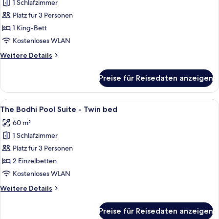
1 Schlafzimmer
The
Bedroom
Platz für 3 Personen
with
1 King-Bett
Balcony
Kostenloses WLAN
anzeigen
Weitere
Weitere Details
Details
für
Preise für Reisedaten anzeigen
The
Bedroom
with
Alle
Ein Schwimmbad mit traditioneller F
10
Balcony
The Bodhi Pool Suite - Twin bed
Fotos
60 m²
für
1 Schlafzimmer
The
Bodhi
Platz für 3 Personen
Pool
2 Einzelbetten
Suite
Kostenloses WLAN
-
Weitere
Weitere Details
Twin
Details
bed
für
Preise für Reisedaten anzeigen
The
anzeigen