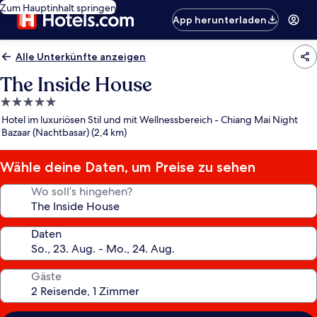
Zum Hauptinhalt springen
App herunterladen
Alle Unterkünfte anzeigen
The Inside House
5.0-
Sterne-
Hotel im luxuriösen Stil und mit Wellnessbereich - Chiang Mai Night
Unterkunft
Bazaar (Nachtbasar) (2,4 km)
Wähle deine Daten, um Preise zu sehen
Wo soll’s hingehen?
Daten
Gäste