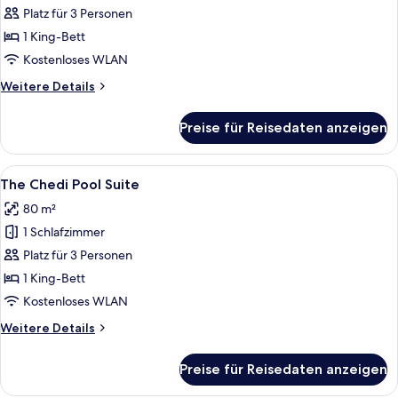
Bodhi
Platz für 3 Personen
Pool
1 King-Bett
Suite
Kostenloses WLAN
anzeigen
Weitere
Weitere Details
Details
für
Preise für Reisedaten anzeigen
The
Bodhi
Pool
Alle
Ein geräumiges Schlafzimmer mit eine
8
Suite
The Chedi Pool Suite
Fotos
80 m²
für
1 Schlafzimmer
The
Chedi
Platz für 3 Personen
Pool
1 King-Bett
Suite
Kostenloses WLAN
anzeigen
Weitere
Weitere Details
Details
für
Preise für Reisedaten anzeigen
The
Chedi