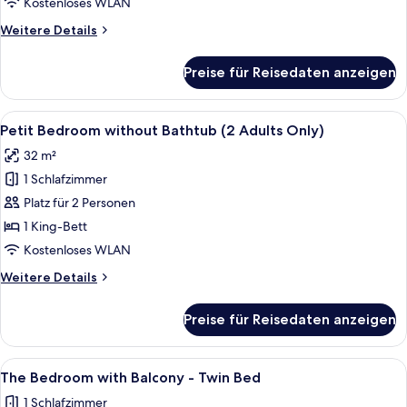
Kostenloses WLAN
anzeigen
Weitere
Weitere Details
Details
für
Preise für Reisedaten anzeigen
Doi
Suthep
Pool
Alle
Ein Hotelzimmer mit einem großen Bet
4
Suite
Petit Bedroom without Bathtub (2 Adults Only)
Fotos
32 m²
für
1 Schlafzimmer
Petit
Bedroom
Platz für 2 Personen
without
1 King-Bett
Bathtub
Kostenloses WLAN
(2
Weitere
Weitere Details
Adults
Details
Only)
für
Preise für Reisedaten anzeigen
Petit
anzeigen
Bedroom
without
Alle
Ein Hotelzimmer mit zwei Betten, ein
3
Bathtub
The Bedroom with Balcony - Twin Bed
Fotos
(2
1 Schlafzimmer
Adults