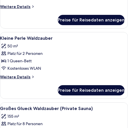
anzeigen
Weitere
Weitere Details
Details
für
Preise für Reisedaten anzeigen
Kleine
Perle
Blaetterrauschen
Alle
Ein modernes Schlafzimmer mit einem
6
Kleine Perle Waldzauber
Fotos
50 m²
für
Platz für 2 Personen
Kleine
Perle
1 Queen-Bett
Waldzauber
Kostenloses WLAN
anzeigen
Weitere
Weitere Details
Details
für
Preise für Reisedaten anzeigen
Kleine
Perle
Waldzauber
Alle
Ein modernes Wohnzimmer mit einem Ec
11
Großes Glueck Waldzauber (Private Sauna)
Fotos
155 m²
für
Platz für 8 Personen
Großes