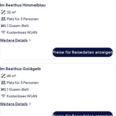
Alle
Ein modernes Wohnzimmer mit einem gr
5
Im Reethus Himmelblau
Fotos
32 m²
für
Platz für 3 Personen
Im
Reethus
1 Queen-Bett
Himmelblau
Kostenloses WLAN
anzeigen
Weitere
Weitere Details
Details
für
Preise für Reisedaten anzeigen
Im
Reethus
Himmelblau
Alle
Ein Schlafzimmer mit einem Bett, ein
4
Im Reethus Goldgelb
Fotos
45 m²
für
Platz für 3 Personen
Im
Reethus
1 Queen-Bett
Goldgelb
Kostenloses WLAN
anzeigen
Weitere
Weitere Details
Details
für
Preise für Reisedaten anzeigen