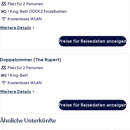
Platz für 2 Personen
für
1 King-Bett ODER 2 Einzelbetten
Doppel-
oder
Kostenloses WLAN
Zweibettzimmer
Weitere
Weitere Details
(The
Details
für
Robinson)
Preise für Reisedaten anzeigen
Doppel-
anzeigen
oder
Zweibettzimmer
Alle
Ein Schlafzimmer mit einem großen Bet
2
(The
Doppelzimmer (The Rupert)
Fotos
Robinson)
Platz für 2 Personen
für
1 King-Bett
Doppelzimmer
(The
Kostenloses WLAN
Rupert)
Weitere
Weitere Details
anzeigen
Details
für
Preise für Reisedaten anzeigen
Doppelzimmer
(The
Rupert)
Ähnliche Unterkünfte