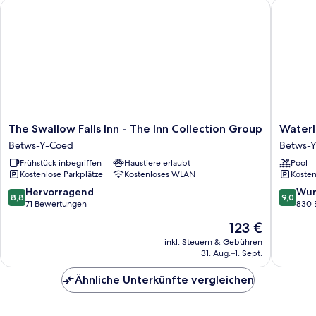
The Swallow Falls Inn - The Inn Collection Group
Waterlo
The
Waterlo
The Swallow Falls Inn - The Inn Collection Group
Waterl
Swallow
Hotel
Betws-Y-Coed
Betws-
Falls
Lodge
Frühstück inbegriffen
Haustiere erlaubt
Pool
Inn
Betws-
Kostenlose Parkplätze
Kostenloses WLAN
Kosten
-
Y-
The
Coed
8.8
9.0
Hervorragend
Wun
8,8
9,0
Inn
von
von
71 Bewertungen
830 
Collection
10,
10,
Der
123 €
Group
Hervorragend,
Wunder
Preis
Betws-
71
830
inkl. Steuern & Gebühren
beträgt
Y-
31. Aug.–1. Sept.
Bewertungen
Bewert
123 €
Coed
Ähnliche Unterkünfte vergleichen