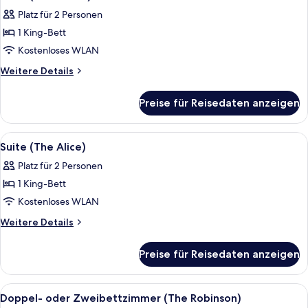
Fotos
Platz für 2 Personen
für
1 King-Bett
Suite
(The
Kostenloses WLAN
Sorrel)
Weitere
Weitere Details
anzeigen
Details
für
Preise für Reisedaten anzeigen
Suite
(The
Sorrel)
Alle
Ein Schlafzimmer mit einem Bett, ein
2
Suite (The Alice)
Fotos
Platz für 2 Personen
für
1 King-Bett
Suite
(The
Kostenloses WLAN
Alice)
Weitere
Weitere Details
anzeigen
Details
für
Preise für Reisedaten anzeigen
Suite
(The
Alice)
Alle
Ein Schlafzimmer mit einem großen Bet
2
Doppel- oder Zweibettzimmer (The Robinson)
Fotos