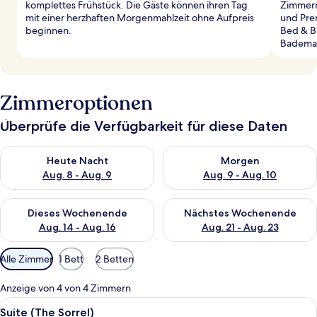
komplettes Frühstück. Die Gäste können ihren Tag
Zimmern
mit einer herzhaften Morgenmahlzeit ohne Aufpreis
und Pre
beginnen.
Bed & Br
Bademan
Zimmeroptionen
Überprüfe die Verfügbarkeit für diese Daten
Überprüfe die Verfügbarkeit für heute Nacht, Aug. 8 - Aug. 9.
Überprüfe die Verfügbarkeit f
Heute Nacht
Morgen
Aug. 8 - Aug. 9
Aug. 9 - Aug. 10
Überprüfe die Verfügbarkeit für dieses Wochenende, Aug. 14 -
Überprüfe die Verfügbarkeit f
Dieses Wochenende
Nächstes Wochenende
Aug. 14 - Aug. 16
Aug. 21 - Aug. 23
Verfügbare
Alle Zimmer
1 Bett
2 Betten
Filter
für
Anzeige von 4 von 4 Zimmern
Zimmer
Alle
Ein Schlafzimmer mit einem Bett, Nach
3
Suite (The Sorrel)