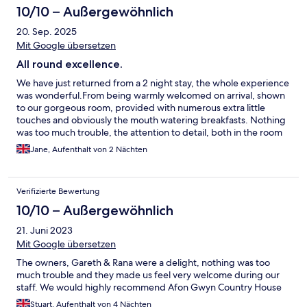
10/10 – Außergewöhnlich
20. Sep. 2025
Mit Google übersetzen
All round excellence.
We have just returned from a 2 night stay, the whole experience
was wonderful.From being warmly welcomed on arrival, shown
to our gorgeous room, provided with numerous extra little
touches and obviously the mouth watering breakfasts. Nothing
was too much trouble, the attention to detail, both in the room
and in the communal areas was second to none. The hosts were
Jane, Aufenthalt von 2 Nächten
brilliant,pointing us in the right direction for places to
visit,suggestions where to eat and generally to have a good chat
putting the world to rights. We will be back.
Verifizierte Bewertung
10/10 – Außergewöhnlich
21. Juni 2023
Mit Google übersetzen
The owners, Gareth & Rana were a delight, nothing was too
much trouble and they made us feel very welcome during our
staff. We would highly recommend Afon Gwyn Country House
Stuart, Aufenthalt von 4 Nächten