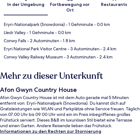
In der Umgebung
Fortbewegung vor
Restaurants
Ort
Eryri-Nationalpark (Snowdonia)
- 1 Gehminute
- 0.0 km
Lledr Valley
- 1 Gehminute
- 0.0 km
Conwy Falls
- 2 Autominuten
- 1.8 km
Eryri National Park Visitor Centre
- 3 Autominuten
- 2.4 km
Conwy Valley Railway Museum
- 3 Autominuten
- 2.4 km
Mehr zu dieser Unterkunft
Afon Gwyn Country House
Afon Gwyn Country House ist mit dem Auto gerade mal 5 Minuten
entfernt von: Eryri-Nationalpark (Snowdonia). Du kannst dich auf
Gratisleistungen wie WLAN und Parkplätze ohne Service freuen. Täglich
von 07:00 Uhr bis 09:00 Uhr wird ein im Preis inbegriffenes großes
Frühstück serviert. Dieses B&B im luxuriösen Stil bietet eine Terrasse
und einen Garten. Andere Reisende lieben das Frühstück.
Informationen zu den Rechten zur Stornierung