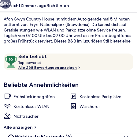
19+
Übersicht
Zimmer
Lage
Richtlinien
Afon Gwyn Country House ist mit dem Auto gerade mal 5 Minuten
entfernt von: Eryri-Nationalpark (Snowdonia). Du kannst dich auf
Gratisleistungen wie WLAN und Parkplätze ohne Service freuen.
Täglich von 07:00 Uhr bis 09:00 Uhr wird ein im Preis inbegriffenes
großes Frühstück serviert. Dieses B&B im luxuriösen Stil bietet eine
Terrasse und einen Garten. Andere Reisende lieben das Frühstück.
Bewertungen
10
Sehr beliebt
T
von
Top bewertet
o
Alle 268 Bewertungen anzeigen
10,
Fassade der Unterkunft
p
Sehr
beliebt
Beliebte Annehmlichkeiten
b
e
w
Frühstück inbegriffen
Kostenlose Parkplätze
e
r
Kostenloses WLAN
Wäscherei
t
Nichtraucher
e
t
Alle anzeigen
Wichtigste Merkmale
(6)