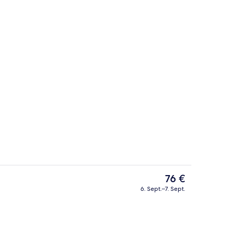
Außenbereich
Der
76 €
aktuelle
6. Sept.–7. Sept.
Preis
Wellness
beträgt
76 €.