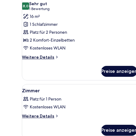
Fotos
Sehr gut
für
8,0
8,0 von 10
(1
1 Bewertung
Zweibettzimmer,
Bewertung)
16 m²
Raucher
1 Schlafzimmer
anzeigen
Platz für 2 Personen
2 Komfort-Einzelbetten
Kostenloses WLAN
Weitere
Weitere Details
Details
für
Preise anzeige
Zweibettzimmer,
Raucher
Alle
Schreibtisch, kostenloses WLA
4
Zimmer
Fotos
Platz für 1 Person
für
Kostenloses WLAN
Zimmer
anzeigen
Weitere
Weitere Details
Details
für
Preise anzeige
Zimmer