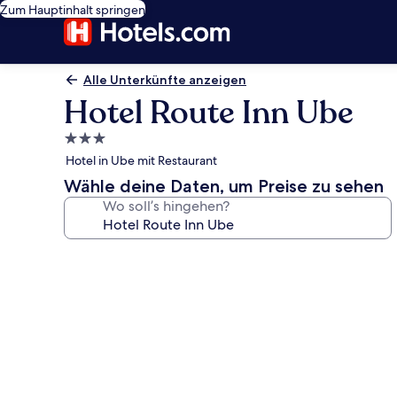
Zum Hauptinhalt springen
Alle Unterkünfte anzeigen
Hotel Route Inn Ube
3.0-
Sterne-
Hotel in Ube mit Restaurant
Unterkunft
Wähle deine Daten, um Preise zu sehen
Wo soll’s hingehen?
Fotogalerie
von
Hotel
Route
Inn
Ube