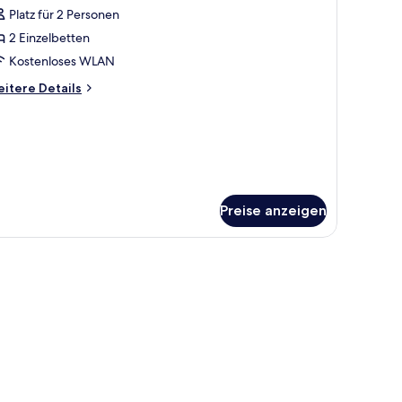
otos
Platz für 2 Personen
ür
2 Einzelbetten
win
oom,
Kostenloses WLAN
moking
itere
itere Details
nzeigen
tails
r
in
om,
oking
Preise anzeigen