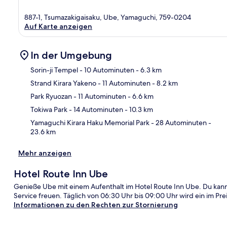
887-1, Tsumazakigaisaku, Ube, Yamaguchi, 759-0204
Auf Karte anzeigen
In der Umgebung
Sorin-ji Tempel
- 10 Autominuten
- 6.3 km
Strand Kirara Yakeno
- 11 Autominuten
- 8.2 km
Kar
Park Ryuozan
- 11 Autominuten
- 6.6 km
Tokiwa Park
- 14 Autominuten
- 10.3 km
Yamaguchi Kirara Haku Memorial Park
- 28 Autominuten
-
23.6 km
Mehr anzeigen
Hotel Route Inn Ube
Genieße Ube mit einem Aufenthalt im Hotel Route Inn Ube. Du kann
Service freuen. Täglich von 06:30 Uhr bis 09:00 Uhr wird ein im Prei
Informationen zu den Rechten zur Stornierung