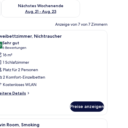
es Wochenende, Aug. 14 - Aug. 16.
Überprüfe die Verfügbarkeit für nächstes Wochenende, Aug. 2
Nächstes Wochenende
Aug. 21 - Aug. 23
Anzeige von 7 von 7 Zimmern
h, Stuhl, Fernseher und einem Fenster mit Vorhängen.
le
Ein Hotelzimmer mit zwei Betten, einem Schre
8
weibettzimmer, Nichtraucher
otos
Sehr gut
ür
0
8,0 von 10
(6
6 Bewertungen
weibettzimmer,
Bewertungen)
16 m²
ichtraucher
1 Schlafzimmer
nzeigen
Platz für 2 Personen
2 Komfort-Einzelbetten
Kostenloses WLAN
itere
itere Details
tails
r
Preise anzeigen
eibettzimmer,
chtraucher
em Fernseher, einem Schreibtisch und einem Fenster mit Vorhängen.
le
Ein Hotelzimmer mit zwei Betten, einem Ferns
6
win Room, Smoking