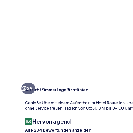
29+
Übersicht
Zimmer
Lage
Richtlinien
Genieße Ube mit einem Aufenthalt im Hotel Route Inn Ube
ohne Service freuen. Täglich von 06:30 Uhr bis 09:00 Uhr w
Bewertungen
Hervorragend
8,8
8,8 von 10.
Alle 204 Bewertungen anzeigen