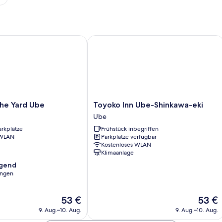
 Yard Ube
Toyoko Inn Ube-Shinkawa-eki
Toyoko
he Yard Ube
Toyoko Inn Ube-Shinkawa-eki
Inn
Ube
Ube-
arkplätze
Frühstück inbegriffen
Shinkawa-
 WLAN
Parkplätze verfügbar
eki
Kostenloses WLAN
Ube
Klimaanlage
agend
ungen
,
Der
Der
53 €
53 €
Preis
Preis
9. Aug.–10. Aug.
9. Aug.–10. Aug.
beträgt
beträgt