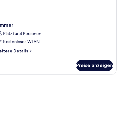
immer
Platz für 4 Personen
Kostenloses WLAN
itere
itere Details
tails
r
Preise anzeigen
immer