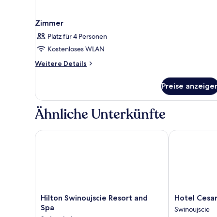
Zimmer
Platz für 4 Personen
Kostenloses WLAN
Weitere
Weitere Details
Details
für
Preise anzeige
Zimmer
Ähnliche Unterkünfte
Hilton Swinoujscie Resort and Spa
Hotel Cesars
Hilton
Hotel
Hilton Swinoujscie Resort and
Hotel Cesa
Swinoujscie
Cesarskie
Spa
Swinoujscie
Resort
Ogrody