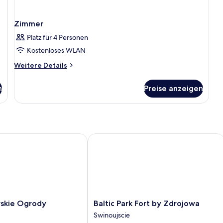
Zimmer
Platz für 4 Personen
Kostenloses WLAN
Weitere
Weitere Details
Details
für
n
Preise anzeigen
Zimmer
kie Ogrody
Baltic Park Fort by Zdrojowa
Baltic
rskie Ogrody
Baltic Park Fort by Zdrojowa
Park
Swinoujscie
Fort