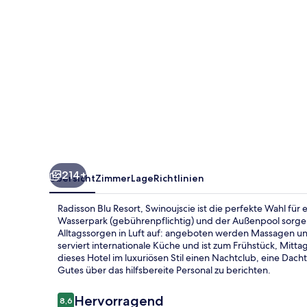
214+
Übersicht
Zimmer
Lage
Richtlinien
Radisson Blu Resort, Swinoujscie ist die perfekte Wahl fü
Wasserpark (gebührenpflichtig) und der Außenpool sorgen
Alltagssorgen in Luft auf: angeboten werden Massagen und
serviert internationale Küche und ist zum Frühstück, Mitt
dieses Hotel im luxuriösen Stil einen Nachtclub, eine Da
Gutes über das hilfsbereite Personal zu berichten.
Bewertungen
Hervorragend
8,6
8,6 von 10.