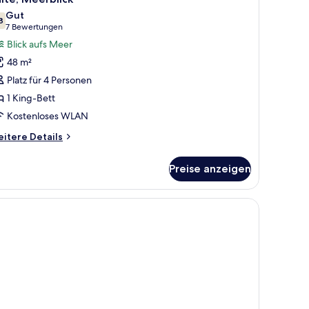
otos
Gut
ür
8
7,8 von 10
(7
7 Bewertungen
ite,
Bewertungen)
Blick aufs Meer
eerblick
48 m²
nzeigen
Platz für 4 Personen
1 King-Bett
Kostenloses WLAN
itere
itere Details
tails
r
Preise anzeigen
ite,
erblick
n.
, einem Schreibtisch und Blick auf den Strand.