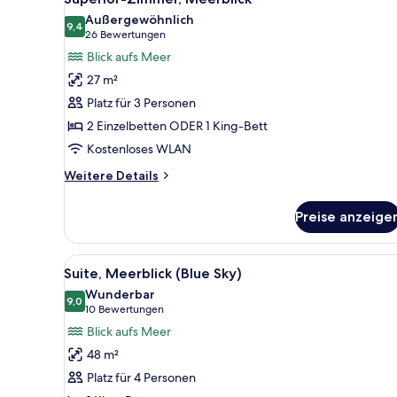
Fotos
Außergewöhnlich
für
9,4
9,4 von 10
(26
26 Bewertungen
Superior-
Bewertungen)
Blick aufs Meer
Zimmer,
27 m²
Meerblick
Platz für 3 Personen
anzeigen
2 Einzelbetten ODER 1 King-Bett
Kostenloses WLAN
Weitere
Weitere Details
Details
für
Preise anzeige
Superior-
Zimmer,
Meerblick
Alle
Ein Hotelzimmer mit rundem Ti
6
Suite, Meerblick (Blue Sky)
Fotos
Wunderbar
für
9,0
9,0 von 10
(10
10 Bewertungen
Suite,
Bewertungen)
Blick aufs Meer
Meerblick
48 m²
(Blue
Platz für 4 Personen
Sky)