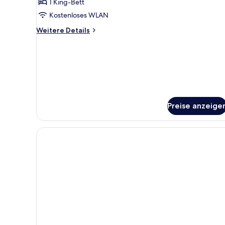
1 King-Bett
anzeigen
Kostenloses WLAN
Weitere
Weitere Details
Details
für
Suite,
Meerblick
(Blue
Sky)
Preise anzeige