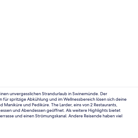
Allergikerbe
r einen unvergesslichen Strandurlaub in Swinemünde. Der
 für spritzige Abkühlung und im Wellnessbereich lösen sich deine
 Maniküre und Pediküre. The Larder, eins von 2 Restaurants,
2 Restaurant
agessen und Abendessen geöffnet. Als weitere Highlights bietet
chterrasse und einen Strömungskanal. Andere Reisende haben viel