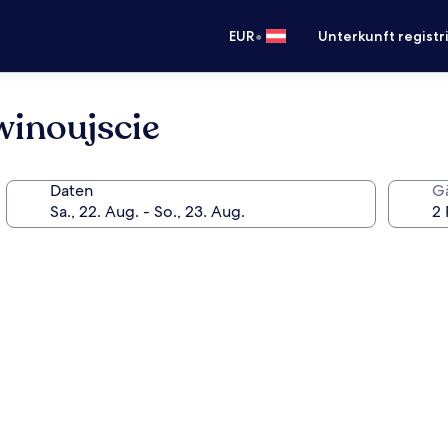
•
EUR
Unterkunft registr
winoujscie
Daten
G