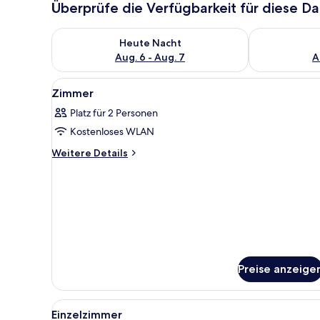
Überprüfe die Verfügbarkeit für diese D
Überprüfe die Verfügbarkeit für heute Nacht, Aug. 6
Überprüfe die
Heute Nacht
Aug. 6 - Aug. 7
A
Alle
Ein Schlafzimmer mit einem Be
9
Zimmer
Fotos
Platz für 2 Personen
für
Kostenloses WLAN
Zimmer
anzeigen
Weitere
Weitere Details
Details
für
Zimmer
Preise anzeige
Alle
Ein Schlafzimmer mit einem B
5
Einzelzimmer