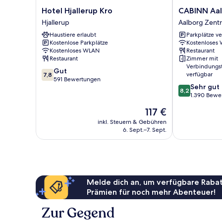
Hotel
CABINN
Hotel Hjallerup Kro
CABINN Aal
Hjallerup
Aalborg
Hjallerup
Aalborg Zent
Kro
Hotel
Haustiere erlaubt
Parkplätze v
Hjallerup
Aalborg
Kostenlose Parkplätze
Kostenloses
Zentrum
Kostenloses WLAN
Restaurant
Restaurant
Zimmer mit
Verbindungs
7.8
Gut
verfügbar
7,8
von
591 Bewertungen
8.2
Sehr gut
10,
8,2
von
1.390 Bewe
Gut,
10,
591
Der
117 €
Sehr
Bewertungen
Preis
gut,
inkl. Steuern & Gebühren
beträgt
6. Sept.–7. Sept.
1.390
117 €
Bewertungen
Melde dich an, um verfügbare Rabat
Prämien für noch mehr Abenteuer!
Zur Gegend