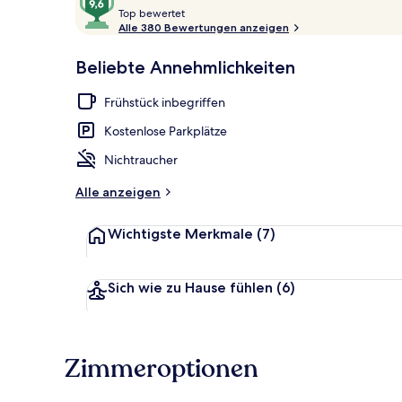
T
von
Top bewertet
o
Alle 380 Bewertungen anzeigen
10,
p
Sehr
Tägliches inb
Beliebte Annehmlichkeiten
beliebt
b
e
Frühstück inbegriffen
w
e
Kostenlose Parkplätze
r
t
Nichtraucher
e
t
Alle anzeigen
Wichtigste Merkmale
(7)
Sich wie zu Hause fühlen
(6)
Zimmeroptionen