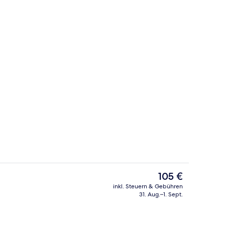
Tägliches inbegriffenes Frühstücksbuf
Der
105 €
aktuelle
inkl. Steuern & Gebühren
Preis
31. Aug.–1. Sept.
Classic-Doppelzimmer | Allergikerbettw
beträgt
105 €.