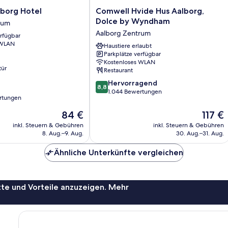
Comwell
borg Hotel
Comwell Hvide Hus Aalborg,
Hvide
Dolce by Wyndham
rum
Hus
Aalborg Zentrum
erfügbar
Aalborg,
 WLAN
Dolce
Haustiere erlaubt
Parkplätze verfügbar
by
Kostenloses WLAN
Wyndham
tür
Restaurant
Aalborg
8.8
Zentrum
Hervorragend
8,8
von
1.044 Bewertungen
rtungen
10,
Hervorragend,
Der
Der
84 €
117 €
1.044
Preis
Preis
inkl. Steuern & Gebühren
inkl. Steuern & Gebühren
Bewertungen
beträgt
beträgt
8. Aug.–9. Aug.
30. Aug.–31. Aug.
84 €
117 €
Ähnliche Unterkünfte vergleichen
te und Vorteile anzuzeigen. Mehr