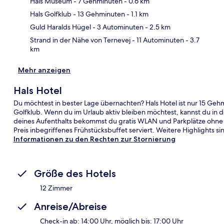
Hals Museum
- 7 Gehminuten
- 0.6 km
Kar
Hals Golfklub
- 13 Gehminuten
- 1.1 km
Guld Haralds Hügel
- 3 Autominuten
- 2.5 km
Strand in der Nähe von Ternevej
- 11 Autominuten
- 3.7
km
Mehr anzeigen
Hals Hotel
Du möchtest in bester Lage übernachten? Hals Hotel ist nur 15 Geh
Golfklub. Wenn du im Urlaub aktiv bleiben möchtest, kannst du i
deines Aufenthalts bekommst du gratis WLAN und Parkplätze ohne S
Preis inbegriffenes Frühstücksbuffet serviert. Weitere Highlights si
Informationen zu den Rechten zur Stornierung
Größe des Hotels
12 Zimmer
Anreise/Abreise
Check-in ab: 14:00 Uhr, möglich bis: 17:00 Uhr