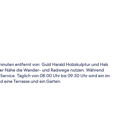
te
minuten entfernt von: Guld Harald Holzskulptur und Hals
n der Nähe die Wander- und Radwege nutzen. Während
ervice. Täglich von 08:00 Uhr bis 09:30 Uhr wird ein im
nd eine Terrasse und ein Garten.