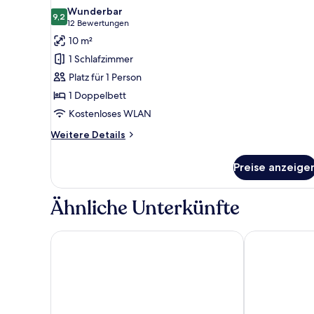
Fotos
Wunderbar
für
9,2
9,2 von 10
(12
12 Bewertungen
Einzelzimmer
Bewertungen)
10 m²
anzeigen
1 Schlafzimmer
Platz für 1 Person
1 Doppelbett
Kostenloses WLAN
Weitere
Weitere Details
Details
für
Preise anzeige
Einzelzimmer
Ähnliche Unterkünfte
Hotel Hjallerup Kro
CABINN Aalbo