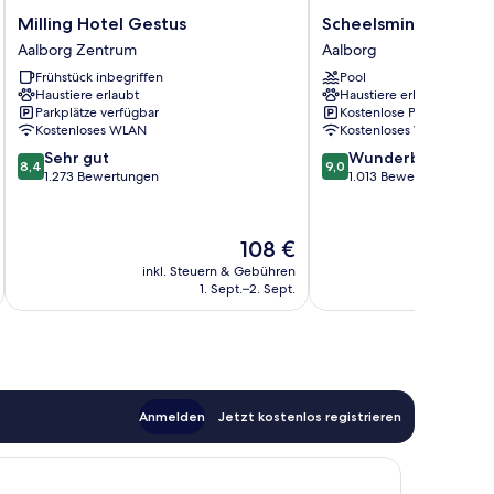
Milling
Scheelsminde
Milling Hotel Gestus
Scheelsminde Herre
Hotel
Herregård
Aalborg Zentrum
Aalborg
Gestus
Aalborg
Frühstück inbegriffen
Pool
Aalborg
Haustiere erlaubt
Haustiere erlaubt
Zentrum
Parkplätze verfügbar
Kostenlose Parkplätze
Kostenloses WLAN
Kostenloses WLAN
8.4
9.0
Sehr gut
Wunderbar
8,4
9,0
von
von
1.273 Bewertungen
1.013 Bewertungen
10,
10,
Sehr
Wunderbar,
gut,
1.013
Der
108 €
1.273
Bewertungen
Preis
inkl. Steuern & Gebühren
inkl. S
Bewertungen
beträgt
1. Sept.–2. Sept.
108 €
Anmelden
Jetzt kostenlos registrieren