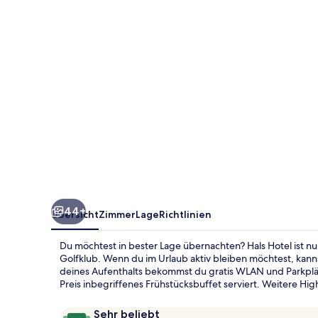
44+
Übersicht
Zimmer
Lage
Richtlinien
Du möchtest in bester Lage übernachten? Hals Hotel ist n
Golfklub. Wenn du im Urlaub aktiv bleiben möchtest, ka
deines Aufenthalts bekommst du gratis WLAN und Parkplätz
Preis inbegriffenes Frühstücksbuffet serviert. Weitere Hig
Bewertungen
9,6
Sehr beliebt