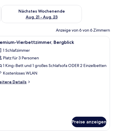
es Wochenende, Aug. 14 - Aug. 16.
Überprüfe die Verfügbarkeit für nächstes Wochenende, Aug. 2
Nächstes Wochenende
Aug. 21 - Aug. 23
Anzeige von 6 von 6 Zimmern
rnseher und einem Fenster mit Vorhängen.
le
Ein modernes Schlafzimmer mit einem Doppel
1
remium-Vierbettzimmer, Bergblick
otos
1 Schlafzimmer
ür
Platz für 3 Personen
remium-
ierbettzimmer,
1 King-Bett und 1 großes Schlafsofa ODER 2 Einzelbetten
ergblick
Kostenloses WLAN
nzeigen
itere
itere Details
tails
r
emium-
erbettzimmer,
rgblick
Preise anzeigen