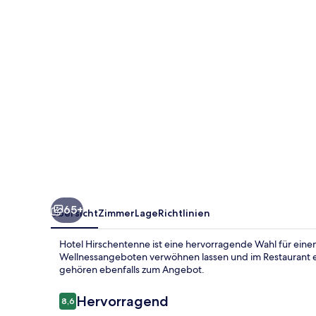
65+
Übersicht
Zimmer
Lage
Richtlinien
Hotel Hirschentenne ist eine hervorragende Wahl für eine
Wellnessangeboten verwöhnen lassen und im Restaurant 
gehören ebenfalls zum Angebot.
Bewertungen
Hervorragend
8,6
8,6 von 10.