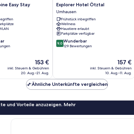
Explorer
pine Easy Stay
Explorer Hotel Ötztal
Hotel
Umhausen
Ötztal
egriffen
Frühstück inbegriffen
Umhausen
arkplätze
Wellness
 WLAN
Haustiere erlaubt
Parkplätze verfügbar
9.0
ar
Wunderbar
9,0
von
tungen
129 Bewertungen
10,
Wunderbar,
Der
Der
153 €
157 €
129
Preis
Preis
Bewertungen
inkl. Steuern & Gebühren
inkl. Steuern & Gebühren
beträgt
beträgt
20. Aug.–21. Aug.
10. Aug.–11. Aug.
153 €
157 €
Ähnliche Unterkünfte vergleichen
te und Vorteile anzuzeigen. Mehr