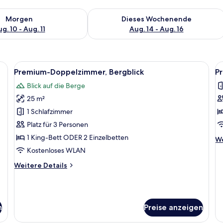
 - Aug. 10.
 Verfügbarkeit für morgen, Aug. 10 - Aug. 11.
Überprüfe die Verfügbarkeit für dies
Morgen
Dieses Wochenende
g. 10 - Aug. 11
Aug. 14 - Aug. 16
Kopfteil, zwei Nachttischlampen und einem Nachttisch mit Lampe.
Alle
Ein Schlafzimmer mit Bett, Sessel, Fe
Al
3
Premium-Doppelzimmer, Bergblick
P
Fotos
F
Blick auf die Berge
für
f
25 m²
Premium-
P
Doppelzimmer,
V
1 Schlafzimmer
Bergblick
B
Platz für 3 Personen
anzeigen
a
1 King-Bett ODER 2 Einzelbetten
We
We
De
Kostenloses WLAN
fü
Weitere
Weitere Details
Pr
Details
Vi
für
Be
Premium-
Doppelzimmer,
n
Preise anzeigen
Bergblick