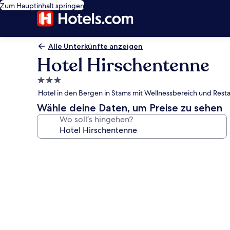
Zum Hauptinhalt springen
Alle Unterkünfte anzeigen
Hotel Hirschentenne
3.0-
Sterne-
Hotel in den Bergen in Stams mit Wellnessbereich und Rest
Unterkunft
Wähle deine Daten, um Preise zu sehen
Wo soll’s hingehen?
Fotogalerie
von
Hotel
Hirschentenne