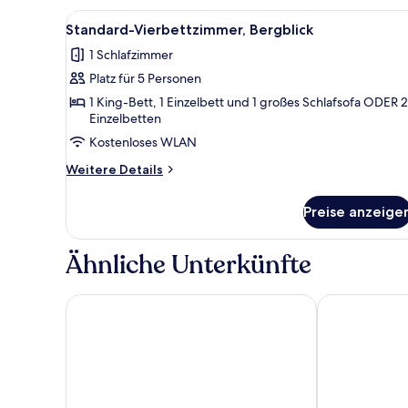
Bergblick
Alle
Ein Hotelzimmer mit Bett, Fern
1
Standard-Vierbettzimmer, Bergblick
Fotos
1 Schlafzimmer
für
Platz für 5 Personen
Standard-
Vierbettzimmer,
1 King-Bett, 1 Einzelbett und 1 großes Schlafsofa ODER 2
Einzelbetten
Bergblick
Kostenloses WLAN
anzeigen
Weitere
Weitere Details
Details
für
Preise anzeige
Standard-
Vierbettzimmer,
Bergblick
Ähnliche Unterkünfte
harry's home Telfs hotel & apartments
Seelos – Alpi