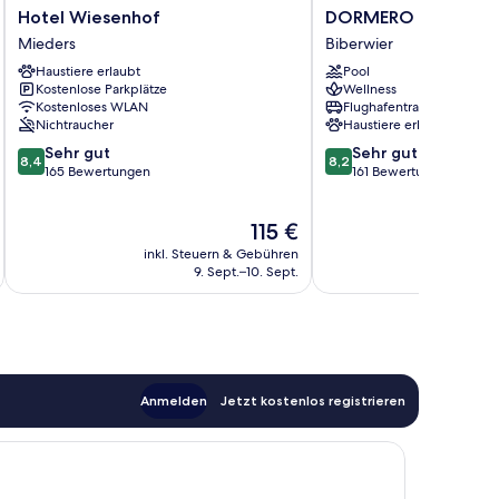
Hotel
DORMERO
Hotel Wiesenhof
DORMERO BeHo Zug
Wiesenhof
BeHo
Mieders
Biberwier
Mieders
Zugspitze
Haustiere erlaubt
Pool
Biberwier
Kostenlose Parkplätze
Wellness
Kostenloses WLAN
Flughafentransfer
Nichtraucher
Haustiere erlaubt
8.4
8.2
Sehr gut
Sehr gut
8,4
8,2
von
von
165 Bewertungen
161 Bewertungen
10,
10,
Sehr
Sehr
Der
115 €
gut,
gut,
Preis
165
161
inkl. Steuern & Gebühren
inkl. S
beträgt
Bewertungen
Bewertungen
9. Sept.–10. Sept.
115 €
Anmelden
Jetzt kostenlos registrieren