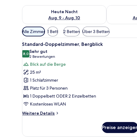
Überprüfe die Verfügbarkeit für heute Nacht, Aug. 9
Überprüfe die
Heute Nacht
Aug. 9 - Aug. 10
Au
Verfügbare
Alle Zimmer
1 Bett
2 Betten
Über 3 Betten
Filter
Alle
Ein Doppelbett mit hölzernem 
für
5
Standard-Doppelzimmer, Bergblick
Fotos
Zimmer
Sehr gut
für
8,0
8,0 von 10
(2
2 Bewertungen
Standard-
Bewertungen)
Blick auf die Berge
Doppelzimmer,
25 m²
Bergblick
1 Schlafzimmer
anzeigen
Platz für 3 Personen
1 Doppelbett ODER 2 Einzelbetten
Kostenloses WLAN
Weitere
Weitere Details
Details
für
Preise anzeige
Standard-
Doppelzimmer,