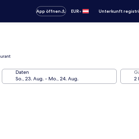
•
App öffnen
EUR
Unterkunft registr
aurant
Daten
G