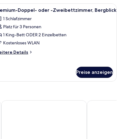
 zwei Nachttischlampen und ein Nachttisch mit Lampe.
le
Ein Schlafzimmer mit einem großen Bett, ei
1
remium-Doppel- oder -Zweibettzimmer, Bergblick
otos
1 Schlafzimmer
ür
Platz für 3 Personen
remium-
oppel-
1 King-Bett ODER 2 Einzelbetten
der
Kostenloses WLAN
itere
itere Details
weibettzimmer,
tails
ergblick
r
emium-
nzeigen
Preise anzeigen
ppel-
er
eibettzimmer,
rgblick
Hotel Wiesenhof
DORMERO BeHo Zugsp