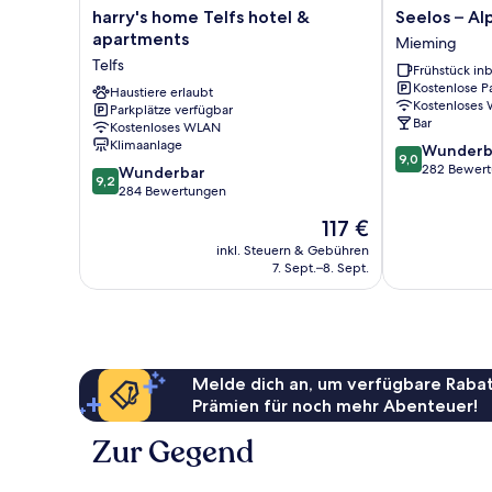
harry's
Seelos
harry's home Telfs hotel &
Seelos – Al
home
–
apartments
Mieming
Telfs
Alpine
Telfs
Frühstück inb
hotel
Easy
Kostenlose P
&
Haustiere erlaubt
Stay
Kostenloses
Parkplätze verfügbar
apartments
Mieming
Bar
Kostenloses WLAN
Telfs
Klimaanlage
9.0
Wunderb
9,0
von
282 Bewer
9.2
Wunderbar
9,2
10,
von
284 Bewertungen
Wunderbar,
10,
Der
117 €
282
Wunderbar,
Preis
Bewertungen
284
inkl. Steuern & Gebühren
beträgt
7. Sept.–8. Sept.
Bewertungen
117 €
Melde dich an, um verfügbare Rabat
Prämien für noch mehr Abenteuer!
Zur Gegend