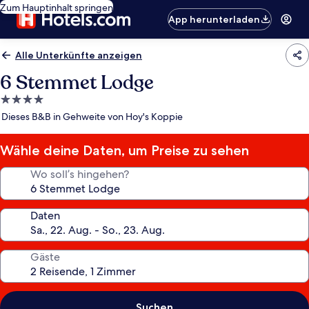
Zum Hauptinhalt springen
App herunterladen
Alle Unterkünfte anzeigen
6 Stemmet Lodge
4.0-
Sterne-
Dieses B&B in Gehweite von Hoy's Koppie
Unterkunft
Wähle deine Daten, um Preise zu sehen
Wo soll’s hingehen?
Daten
Gäste
Suchen