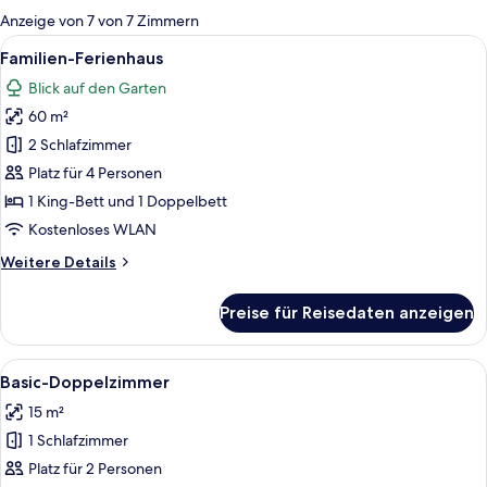
für
Anzeige von 7 von 7 Zimmern
Zimmer
Alle
Ein Schlafzimmer mit einem Bett, eine
9
Familien-Ferienhaus
Fotos
Blick auf den Garten
für
60 m²
Familien-
Ferienhaus
2 Schlafzimmer
anzeigen
Platz für 4 Personen
1 King-Bett und 1 Doppelbett
Kostenloses WLAN
Weitere
Weitere Details
Details
für
Preise für Reisedaten anzeigen
Familien-
Ferienhaus
Alle
Ein Schlafzimmer mit Bett, Nachttisch 
6
Basic-Doppelzimmer
Fotos
15 m²
für
1 Schlafzimmer
Basic-
Doppelzimmer
Platz für 2 Personen