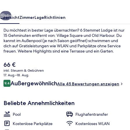
rück
Weiter
65+
Übersicht
Zimmer
Lage
Richtlinien
Du möchtest in bester Lage übernachten? 6 Stemmet Lodge ist nur
15 Gehminuten entfernt von: Village Square und Old Harbour. Du
kannst im Außenpool (je nach Saison geöffnet) schwimmen und
dich auf Gratisleistungen wie WLAN und Parkplätze ohne Service
freuen. Weitere Highlights sind eine Terrasse und ein Garten.
Der
66 €
aktuelle
inkl. Steuern & Gebühren
Preis
17. Aug.–18. Aug.
Essen und Trinken
beträgt
Bewertungen
Außergewöhnlich
9,4
Alle 45 Bewertungen anzeigen
66 €.
9,4 von 10.
Beliebte Annehmlichkeiten
Pool
Flughafentransfer
Kostenlose Parkplätze
Kostenloses WLAN