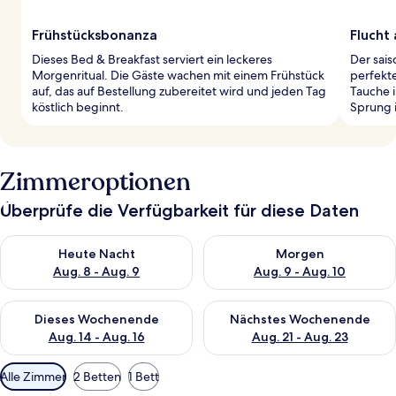
Frühstücksbonanza
Flucht
Dieses Bed & Breakfast serviert ein leckeres
Der sais
Morgenritual. Die Gäste wachen mit einem Frühstück
perfekt
auf, das auf Bestellung zubereitet wird und jeden Tag
Tauche 
köstlich beginnt.
Sprung i
Zimmeroptionen
Überprüfe die Verfügbarkeit für diese Daten
Überprüfe die Verfügbarkeit für heute Nacht, Aug. 8 - Aug. 9.
Überprüfe die Verfügbarkeit f
Heute Nacht
Morgen
Aug. 8 - Aug. 9
Aug. 9 - Aug. 10
Überprüfe die Verfügbarkeit für dieses Wochenende, Aug. 14 -
Überprüfe die Verfügbarkeit f
Dieses Wochenende
Nächstes Wochenende
Aug. 14 - Aug. 16
Aug. 21 - Aug. 23
Verfügbare
Alle Zimmer
2 Betten
1 Bett
Filter