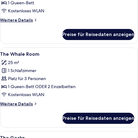
anzeigen
1 Queen-Bett
Kostenloses WLAN
Weitere
Weitere Details
Details
für
Preise für Reisedaten anzeigen
Basic-
Doppelzimmer
Alle
Ein Schlafzimmer mit einem Bett, eine
6
The Whale Room
Fotos
25 m²
für
1 Schlafzimmer
The
Whale
Platz für 3 Personen
Room
1 Queen-Bett ODER 2 Einzelbetten
anzeigen
Kostenloses WLAN
Weitere
Weitere Details
Details
für
Preise für Reisedaten anzeigen
The
Whale
Room
Alle
Ein Garten mit einem weißen Haus, ei
6
The Gecko