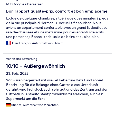
Mit Google übersetzen
Bon rapport qualité-prix, confort et bon emplaceme
Lodge de quelques chambres, situé à quelques minutes à pieds
de la rue principale d'Hermanus. Accueil très souriant. Nous
avions un appartement confortable avec un grand lit douillet au
rez-de-chaussée et une mezzanine pour les enfants (deux lits
une personne). Bonne literie, salle de bains et cuisine bien
équipées. Piscine non utilisée (et vide) en août (fin d'hiver). Petit
Jean-François, Aufenthalt von 1 Nacht
déjeuner inclus un peu basique. En option, omelette succulente
mais un peu chère ( 8 € environ).
Verifizierte Bewertung
10/10 – Außergewöhnlich
23. Feb. 2022
Wir waren begeistert mit wieviel Liebe zum Detail und so viel
Beachtung für die Belange eines Gastes diese Unterkunft
geführt wird Frühstück auch sehr gut und das Zentrum und der
Cliffpath in Fusslaufdistanz problemlos zu erreichen, auch ein
Supermarkt um die Ecke
Stiehm, Aufenthalt von 2 Nächten