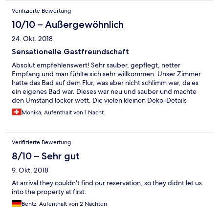
Verifizierte Bewertung
10/10 – Außergewöhnlich
24. Okt. 2018
Sensationelle Gastfreundschaft
Absolut empfehlenswert! Sehr sauber, gepflegt, netter
Empfang und man fühlte sich sehr willkommen. Unser Zimmer
hatte das Bad auf dem Flur, was aber nicht schlimm war, da es
ein eigenes Bad war. Dieses war neu und sauber und machte
den Umstand locker wett. Die vielen kleinen Deko-Details
haben den Aufenthalt ausgemacht.
Monika, Aufenthalt von 1 Nacht
Verifizierte Bewertung
8/10 – Sehr gut
9. Okt. 2018
At arrival they couldn't find our reservation, so they didnt let us
into the property at first.
Bentz, Aufenthalt von 2 Nächten