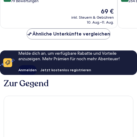
von
von
79 Bewertungen
264 
10,
10,
Der
69 €
Wunderbar,
Wunder
Preis
79
264
inkl. Steuern & Gebühren
beträgt
10. Aug.–11. Aug.
Bewertungen
Bewert
69 €
Ähnliche Unterkünfte vergleichen
Melde dich an, um verfügbare Rabatte und Vorteile
anzuzeigen. Mehr Prämien für noch mehr Abenteuer!
Anmelden
Jetzt kostenlos registrieren
Zur Gegend