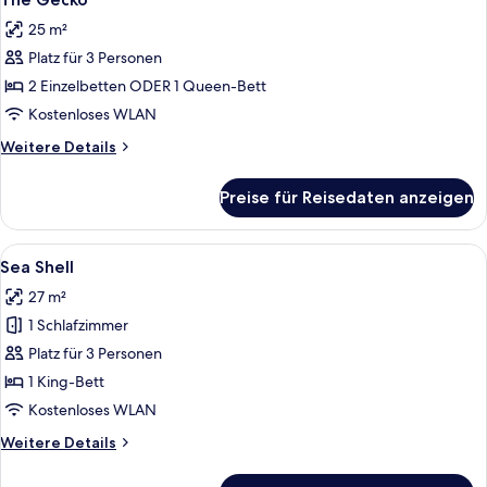
Fotos
25 m²
für
Platz für 3 Personen
The
Gecko
2 Einzelbetten ODER 1 Queen-Bett
anzeigen
Kostenloses WLAN
Weitere
Weitere Details
Details
für
Preise für Reisedaten anzeigen
The
Gecko
Alle
Ein Schlafzimmer mit einem Bett, Nach
6
Sea Shell
Fotos
27 m²
für
1 Schlafzimmer
Sea
Shell
Platz für 3 Personen
anzeigen
1 King-Bett
Kostenloses WLAN
Weitere
Weitere Details
Details
für