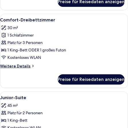
Preise für Reisedaten anzeigen
Sea
Shell
Alle
Ein Schlafzimmer mit einem großen Be
6
Comfort-Dreibettzimmer
Fotos
30 m²
für
1 Schlafzimmer
Comfort-
Dreibettzimmer
Platz für 3 Personen
anzeigen
1 King-Bett ODER 1 großes Futon
Kostenloses WLAN
Weitere
Weitere Details
Details
für
Preise für Reisedaten anzeigen
Comfort-
Dreibettzimmer
Alle
Ein Schlafzimmer mit Bett, Sessel, Kle
7
Junior-Suite
Fotos
45 m²
für
Platz für 2 Personen
Junior-
Suite
1 King-Bett
anzeigen
Kostenloses WLAN