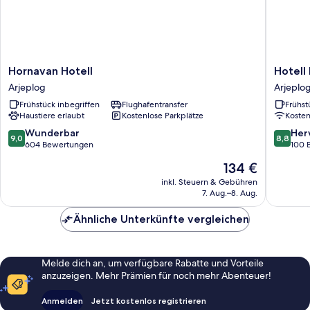
Hornavan
Hotell
Hornavan Hotell
Hotell
Hotell
Lyktan
Arjeplog
Arjeplo
Arjeplog
Arjeplo
Frühstück inbegriffen
Flughafentransfer
Frühst
Haustiere erlaubt
Kostenlose Parkplätze
Koste
9.0
8.8
Wunderbar
Her
9,0
8,8
von
von
604 Bewertungen
100 
10,
10,
Der
134 €
Wunderbar,
Hervorr
Preis
604
100
inkl. Steuern & Gebühren
beträgt
7. Aug.–8. Aug.
Bewertungen
Bewert
134 €
Ähnliche Unterkünfte vergleichen
Melde dich an, um verfügbare Rabatte und Vorteile
anzuzeigen. Mehr Prämien für noch mehr Abenteuer!
Anmelden
Jetzt kostenlos registrieren