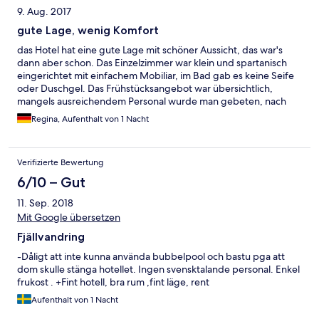
9. Aug. 2017
gute Lage, wenig Komfort
das Hotel hat eine gute Lage mit schöner Aussicht, das war's
dann aber schon. Das Einzelzimmer war klein und spartanisch
eingerichtet mit einfachem Mobiliar, im Bad gab es keine Seife
oder Duschgel. Das Frühstücksangebot war übersichtlich,
mangels ausreichendem Personal wurde man gebeten, nach
dem Frühstück die Teller etc. auf einem Tablett in einen
Regina, Aufenthalt von 1 Nacht
Tablettwagen stellen. Wie in einer Studentenmensa!
Verifizierte Bewertung
6/10 – Gut
11. Sep. 2018
Mit Google übersetzen
Fjällvandring
-Dåligt att inte kunna använda bubbelpool och bastu pga att
dom skulle stänga hotellet. Ingen svensktalande personal. Enkel
frukost . +Fint hotell, bra rum ,fint läge, rent
Aufenthalt von 1 Nacht