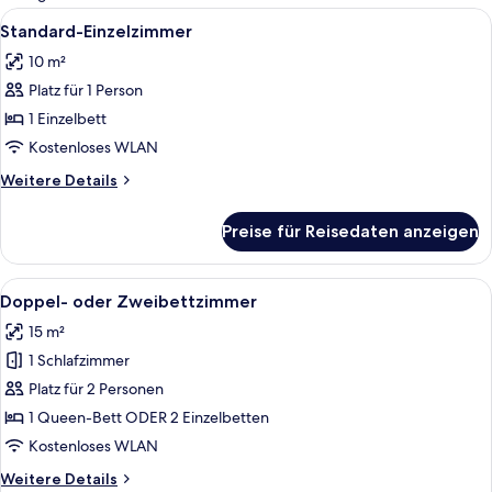
Zimmer
Alle
Ein Hotelzimmer mit Bett, Schreibtisc
3
Standard-Einzelzimmer
Fotos
10 m²
für
Platz für 1 Person
Standard-
Einzelzimmer
1 Einzelbett
anzeigen
Kostenloses WLAN
Weitere
Weitere Details
Details
für
Preise für Reisedaten anzeigen
Standard-
Einzelzimmer
Alle
Ein Hotelzimmer mit zwei Betten, jewe
4
Doppel- oder Zweibettzimmer
Fotos
15 m²
für
1 Schlafzimmer
Doppel-
oder
Platz für 2 Personen
Zweibettzimmer
1 Queen-Bett ODER 2 Einzelbetten
anzeigen
Kostenloses WLAN
Weitere
Weitere Details