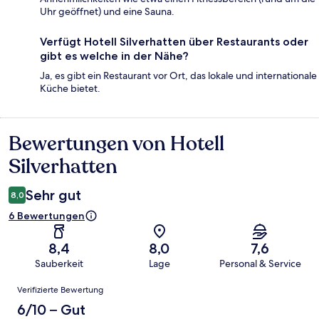
Uhr geöffnet) und eine Sauna.
Verfügt Hotell Silverhatten über Restaurants oder
gibt es welche in der Nähe?
Ja, es gibt ein Restaurant vor Ort, das lokale und internationale
Küche bietet.
Bewertungen von Hotell
Bewertungen
Silverhatten
Sehr gut
8,0
6 Bewertungen
8,4
8,0
7,6
Sauberkeit
Lage
Personal & Service
Bewertungen
Verifizierte Bewertung
6/10 – Gut