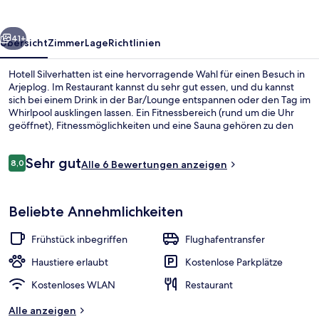
rück
Weiter
41+
Übersicht
Zimmer
Lage
Richtlinien
Hotell Silverhatten ist eine hervorragende Wahl für einen Besuch in
Arjeplog. Im Restaurant kannst du sehr gut essen, und du kannst
sich bei einem Drink in der Bar/Lounge entspannen oder den Tag im
Whirlpool ausklingen lassen. Ein Fitnessbereich (rund um die Uhr
geöffnet), Fitnessmöglichkeiten und eine Sauna gehören zu den
weiteren Highlights.
Bewertungen
Sehr gut
8,0
Alle 6 Bewertungen anzeigen
8,0 von 10.
Innen-Whirlpool
Beliebte Annehmlichkeiten
Frühstück inbegriffen
Flughafentransfer
Haustiere erlaubt
Kostenlose Parkplätze
Kostenloses WLAN
Restaurant
Alle anzeigen