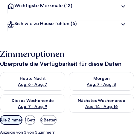
Wichtigste Merkmale
(12)
Sich wie zu Hause fühlen
(6)
Zimmeroptionen
Überprüfe die Verfügbarkeit für diese Daten
Überprüfe die Verfügbarkeit für heute Nacht, Aug. 6 - Aug. 7.
Überprüfe die Verfügbarkeit f
Heute Nacht
Morgen
Aug. 6 - Aug. 7
Aug. 7 - Aug. 8
Überprüfe die Verfügbarkeit für dieses Wochenende, Aug. 7 - 
Überprüfe die Verfügbarkeit f
Dieses Wochenende
Nächstes Wochenende
Aug. 7 - Aug. 9
Aug. 14 - Aug. 16
Verfügbare
Alle Zimmer
1 Bett
2 Betten
Filter
für
Anzeige von 3 von 3 Zimmern