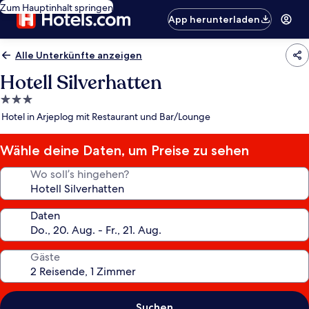
Zum Hauptinhalt springen
App herunterladen
Alle Unterkünfte anzeigen
Hotell Silverhatten
3.0-
Sterne-
Hotel in Arjeplog mit Restaurant und Bar/Lounge
Unterkunft
Wähle deine Daten, um Preise zu sehen
Wo soll’s hingehen?
Daten
Gäste
Suchen