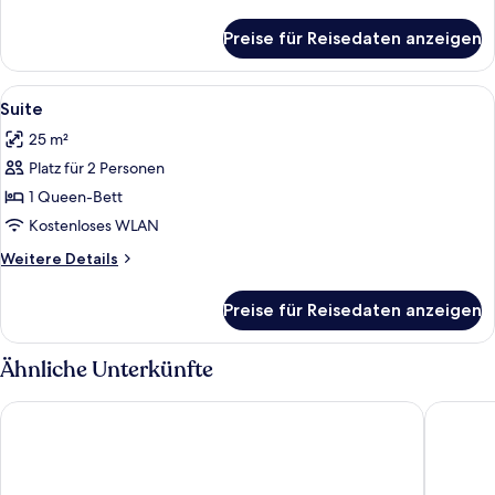
Details
für
Preise für Reisedaten anzeigen
Doppel-
oder
Zweibettzimmer
Alle
Ein Hotelzimmer mit Bett, einer Sitze
4
Suite
Fotos
25 m²
für
Platz für 2 Personen
Suite
anzeigen
1 Queen-Bett
Kostenloses WLAN
Weitere
Weitere Details
Details
für
Preise für Reisedaten anzeigen
Suite
Ähnliche Unterkünfte
Hornavan Hotell
Hotell L