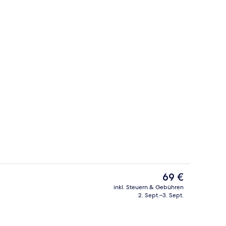
 Unterkunft – Abend/Nacht
Fassade der Unterkunft
Der
69 €
aktuelle
inkl. Steuern & Gebühren
Preis
2. Sept.–3. Sept.
io
Tägliches Frühstücksbuffet gegen Ge
beträgt
69 €.