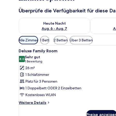
Überprüfe die Verfügbarkeit für diese D
Überprüfe die Verfügbarkeit für heute Nacht, Aug. 6
Überprüfe die
Heute Nacht
Aug. 6 - Aug. 7
A
Verfügbare
Alle Zimmer
1 Bett
2 Betten
Über 3 Betten
Filter
Alle
Ein Hotelzimmer mit zwei Bett
für
14
Deluxe Family Room
Fotos
Zimmer
Sehr gut
für
8,0
8,0 von 10
(1
1 Bewertung
Deluxe
Bewertung)
26 m²
Family
1 Schlafzimmer
Room
Platz für 3 Personen
anzeigen
1 Doppelbett ODER 2 Einzelbetten
Kostenloses WLAN
Weitere
Weitere Details
Details
für
Preise anzeige