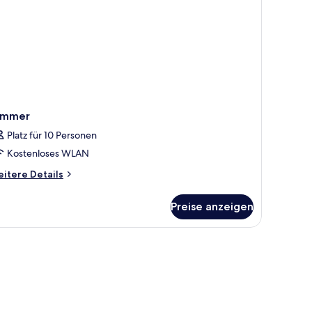
immer
Platz für 10 Personen
Kostenloses WLAN
itere
itere Details
tails
r
Preise anzeigen
immer