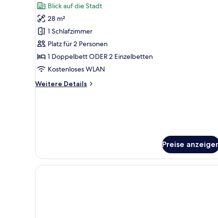
Deluxe
Bewertungen)
Blick auf die Stadt
Studio
28 m²
anzeigen
1 Schlafzimmer
Platz für 2 Personen
1 Doppelbett ODER 2 Einzelbetten
Kostenloses WLAN
Weitere
Weitere Details
Details
für
Deluxe
Studio
Preise anzeige