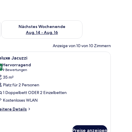
es Wochenende, Aug. 7 - Aug. 9.
Überprüfe die Verfügbarkeit für nächstes Wochenende, Aug. 1
Nächstes Wochenende
Aug. 14 - Aug. 16
Anzeige von 10 von 10 Zimmern
n Gemälde, das eine Strandansicht zeigt.
t, einem Schreibtisch, einem Stuhl und Bildern an der Wand.
le
Ein moderner Außenbereich mit Korbstühlen,
15
luxe Jacuzzi
otos
Hervorragend
ür
8
8,8 von 10
(9
9 Bewertungen
eluxe
Bewertungen)
35 m²
acuzzi
Platz für 2 Personen
nzeigen
1 Doppelbett ODER 2 Einzelbetten
Kostenloses WLAN
itere
itere Details
tails
r
luxe
cuzzi
Preise anzeigen