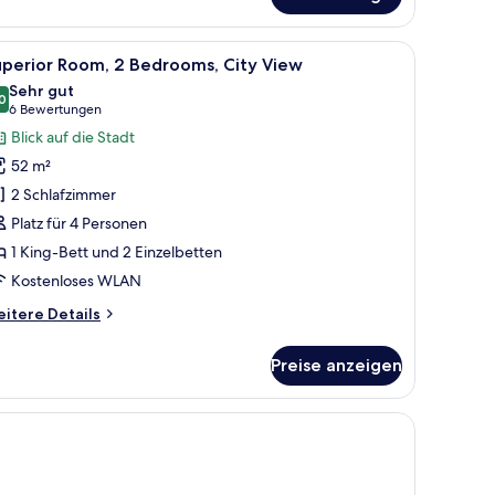
großes Fenster und eine Tür zu einem Badezimmer sind vorhanden.
m Schreibtisch mit Kaffeemaschine, einem an der Wand montierten Fernsehe
le
Ein Hotelzimmer mit einem Bett, einem Schrei
6
uperior Room, 2 Bedrooms, City View
otos
Sehr gut
ür
0
8,0 von 10
(6
6 Bewertungen
uperior
Bewertungen)
Blick auf die Stadt
oom,
52 m²
2 Schlafzimmer
edrooms,
Platz für 4 Personen
ity
1 King-Bett und 2 Einzelbetten
iew
nzeigen
Kostenloses WLAN
itere
itere Details
tails
r
Preise anzeigen
perior
om,
ngfenster.
drooms,
ty
ew