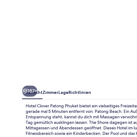
157+
Übersicht
Zimmer
Lage
Richtlinien
Hotel Clover Patong Phuket bietet ein vielseitiges Freizeit
gerade mal 5 Minuten entfernt von: Patong Beach. Ein Au
Entspannung steht, kannst du dich mit Massagen verwöhne
Tag gemütlich ausklingen lassen. The Shore dagegen ist auf
Mittagessen und Abendessen geöffnet. Dieses Hotel im luxur
Fitnessbereich sowie ein Kinderbecken. Der Pool und das 