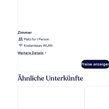
Zimmer
Platz für 1 Person
Kostenloses WLAN
Weitere
Weitere Details
Details
für
Preise anzeige
Zimmer
Ähnliche Unterkünfte
Diamond Cliff Resort & Spa, Patong Beach
Four Points b