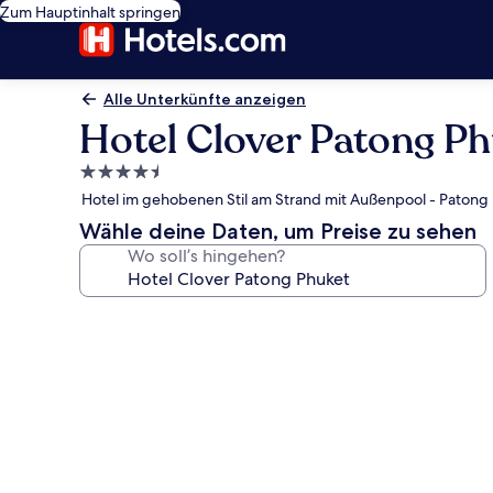
Zum Hauptinhalt springen
Alle Unterkünfte anzeigen
Hotel Clover Patong P
4.5-
Sterne-
Hotel im gehobenen Stil am Strand mit Außenpool - Patong 
Unterkunft
Wähle deine Daten, um Preise zu sehen
Wo soll’s hingehen?
Fotogalerie
von
Hotel
Clover
Patong
Phuket