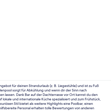
Fassade der
angebot für deinen Strandurlaub (z. B. Liegestühle) und ist zu Fuß
ßenpool sorgt für Abkühlung und wenn dir der Sinn nach
n lassen. Dank Bar auf der Dachterrasse vor Ort kannst du den
Terrasse/Pat
 lokale und internationale Küche spezialisiert und zum Frühstück,
iösen Stil bietet als weitere Highlights eine Poolbar, einen
hilfsbereite Personal erhalten tolle Bewertungen von anderen