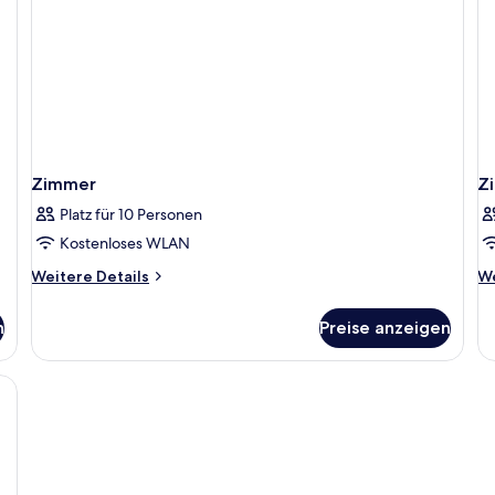
Zimmer
Z
Platz für 10 Personen
Kostenloses WLAN
Weitere
We
Weitere Details
We
Details
De
für
fü
n
Preise anzeigen
Zimmer
Z