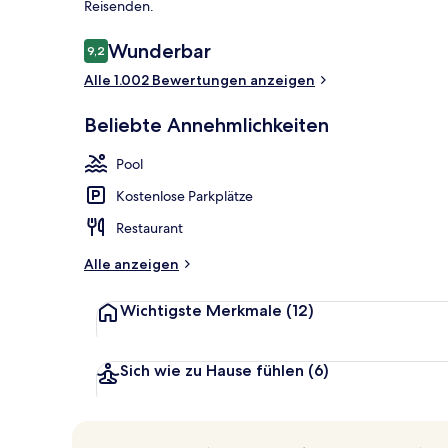
Reisenden.
Bewertungen
Wunderbar
9,2
9,2 von 10.
Außenpool, L
Alle 1.002 Bewertungen anzeigen
Beliebte Annehmlichkeiten
Pool
Kostenlose Parkplätze
Restaurant
Alle anzeigen
Wichtigste Merkmale
(12)
Sich wie zu Hause fühlen
(6)