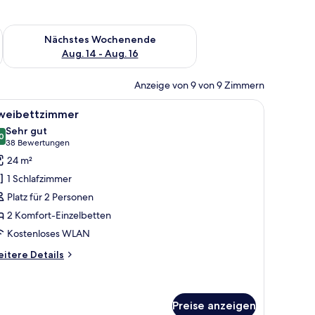
es Wochenende, Aug. 7 - Aug. 9.
Überprüfe die Verfügbarkeit für nächstes Wochenende, Aug. 1
Nächstes Wochenende
Aug. 14 - Aug. 16
Anzeige von 9 von 9 Zimmern
, Stuhl, Fernseher und Fenster.
le
Ein Hotelzimmer mit zwei Betten, einem Gemäl
5
weibettzimmer
otos
Sehr gut
ür
0
8,0 von 10
(38
38 Bewertungen
weibettzimmer
Bewertungen)
24 m²
nzeigen
1 Schlafzimmer
Platz für 2 Personen
2 Komfort-Einzelbetten
Kostenloses WLAN
itere
itere Details
tails
r
eibettzimmer
Preise anzeigen