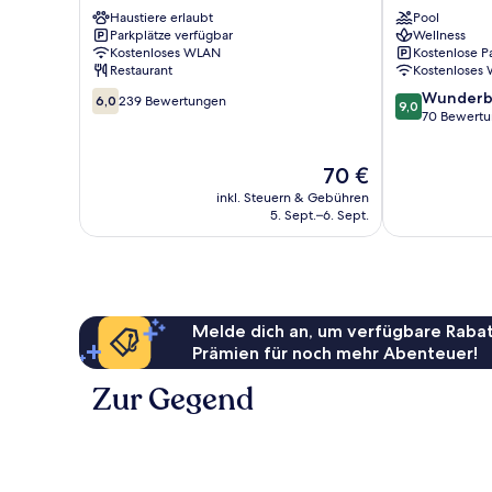
Solleftea
&
Haustiere erlaubt
Pool
Spa
Parkplätze verfügbar
Wellness
Föllinge
Kostenloses WLAN
Kostenlose P
Restaurant
Kostenloses
6.0
9.0
Wunderb
6,0
239 Bewertungen
9,0
von
von
70 Bewert
10,
10,
239
Wunderbar,
Der
70 €
Bewertungen
70
Preis
Bewertungen
inkl. Steuern & Gebühren
beträgt
5. Sept.–6. Sept.
70 €
Melde dich an, um verfügbare Rabat
Prämien für noch mehr Abenteuer!
Zur Gegend