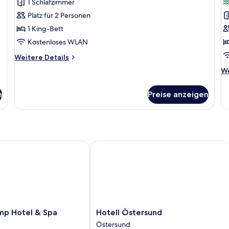
Bewertungen)
1 Schlafzimmer
anzeigen
a
Platz für 2 Personen
1 King-Bett
Kostenloses WLAN
Weitere
Weitere Details
Details
We
We
für
De
Doppelzimmer
fü
n
Preise anzeigen
Do
 Hotel & Spa
Hotell Östersund
Hotell
mp Hotel & Spa
Hotell Östersund
Östersund
Östersund