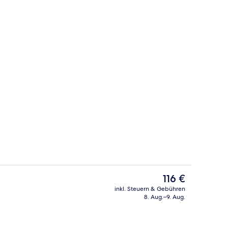
Suite | Allergikerbettwaren, Verdun
Der
116 €
aktuelle
inkl. Steuern & Gebühren
Preis
8. Aug.–9. Aug.
 Berge
Suite | Eigener Whirlpool
beträgt
116 €.