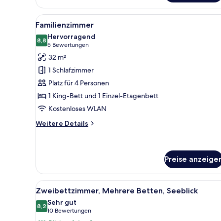
Alle
Ein Hotelzimmer mit einem gr
9
Familienzimmer
Fotos
Hervorragend
für
8,8
8,8 von 10
(5
5 Bewertungen
Familienzimmer
Bewertungen)
32 m²
anzeigen
1 Schlafzimmer
Platz für 4 Personen
1 King-Bett und 1 Einzel-Etagenbett
Kostenloses WLAN
Weitere
Weitere Details
Details
für
Familienzimmer
Preise anzeige
Alle
Ein Hotelzimmer mit zwei Bett
5
Zweibettzimmer, Mehrere Betten, Seeblick
Fotos
Sehr gut
für
8,2
8,2 von 10
(10
10 Bewertungen
Zweibettzimmer,