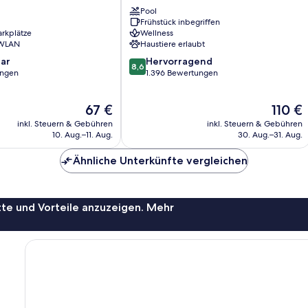
Östersund
Pool
Frühstück inbegriffen
arkplätze
Wellness
 WLAN
Haustiere erlaubt
8.6
ar
Hervorragend
8,6
von
ungen
1.396 Bewertungen
10,
Hervorragend,
Der
Der
67 €
110 €
1.396
Preis
Preis
Bewertungen
inkl. Steuern & Gebühren
inkl. Steuern & Gebühren
beträgt
beträgt
10. Aug.–11. Aug.
30. Aug.–31. Aug.
67 €
110 €
Ähnliche Unterkünfte vergleichen
te und Vorteile anzuzeigen. Mehr