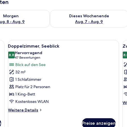
aten
 - Aug. 8.
 Verfügbarkeit für morgen, Aug. 8 - Aug. 9.
Überprüfe die Verfügbarkeit für dies
Morgen
Dieses Wochenende
ug. 8 - Aug. 9
Aug. 7 - Aug. 9
iesten Wand dahinter.
Alle
Ein Hotelzimmer mit Bett, Schreibtisch
Al
7
Doppelzimmer, Seeblick
Z
Fotos
F
Hervorragend
für
8,8
f
8,
8,8 von 10
(47
47 Bewertungen
Doppelzimmer,
Z
Bewertungen)
Blick auf den See
Seeblick
a
32 m²
anzeigen
1 Schlafzimmer
Platz für 2 Personen
1 King-Bett
Kostenloses WLAN
We
We
De
Weitere
Weitere Details
fü
Details
Zw
für
n
Preise anzeigen
Doppelzimmer,