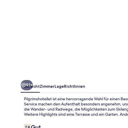
91+
Übersicht
Zimmer
Lage
Richtlinien
Pilgrimshotellet ist eine hervorragende Wahl für einen B
Service machen den Aufenthalt besonders angenehm, und 
die Wander- und Radwege, die Möglichkeiten zum Skilang
Weitere Highlights sind eine Terrasse und ein Garten. And
Bewertungen
Gut
7,8