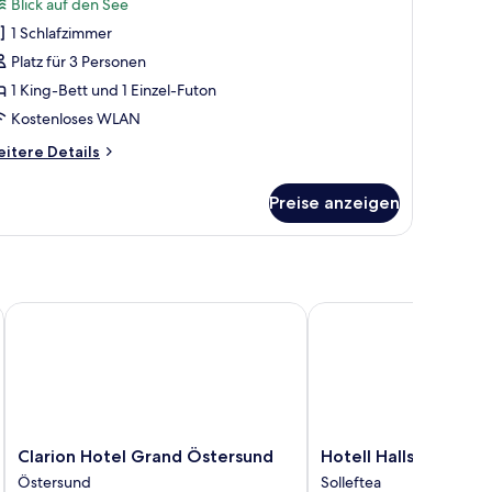
Bewertungen)
Blick auf den See
nzeigen
1 Schlafzimmer
Platz für 3 Personen
1 King-Bett und 1 Einzel-Futon
Kostenloses WLAN
itere
itere Details
tails
r
Preise anzeigen
ppelzimmer
Clarion Hotel Grand Östersund
Hotell Hallstaberget
Clarion
Hotell
Clarion Hotel Grand Östersund
Hotell Hallstaberget
Hotel
Hallstaberget
Östersund
Solleftea