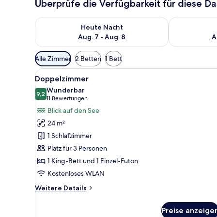
Überprüfe die Verfügbarkeit für diese D
Überprüfe die Verfügbarkeit für heute Nacht, Aug. 7
Überprüfe die
Heute Nacht
Aug. 7 - Aug. 8
A
Verfügbare
Alle Zimmer
2 Betten
1 Bett
Filter
Alle
Eine Badewanne mit einer gefl
für
5
Doppelzimmer
Fotos
Zimmer
Wunderbar
für
9,2
9,2 von 10
(11
11 Bewertungen
Doppelzimmer
Bewertungen)
Blick auf den See
anzeigen
24 m²
1 Schlafzimmer
Platz für 3 Personen
1 King-Bett und 1 Einzel-Futon
Kostenloses WLAN
Weitere
Weitere Details
Details
für
Preise anzeige
Doppelzimmer