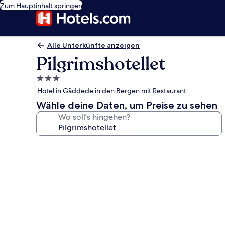
Zum Hauptinhalt springen
Alle Unterkünfte anzeigen
Pilgrimshotellet
3.0-
Sterne-
Hotel in Gäddede in den Bergen mit Restaurant
Unterkunft
Wähle deine Daten, um Preise zu sehen
Wo soll’s hingehen?
Fotogalerie
von
Pilgrimshotellet