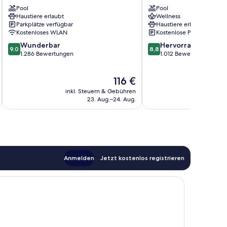
Grand
Solleftea
Pool
Pool
Östersund
Haustiere erlaubt
Wellness
Östersund
Parkplätze verfügbar
Haustiere erlaubt
Kostenloses WLAN
Kostenlose Parkplätze
9.0
8.8
Wunderbar
Hervorragend
9,0
8,8
von
von
1.286 Bewertungen
1.012 Bewertungen
10,
10,
Wunderbar,
Hervorragend,
Der
116 €
1.286
1.012
Preis
Bewertungen
Bewertungen
inkl. Steuern & Gebühren
inkl. S
beträgt
23. Aug.–24. Aug.
116 €
Anmelden
Jetzt kostenlos registrieren