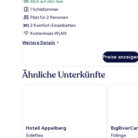
Bewertungen)
Blick auf den See
Mehrere
1 Schlafzimmer
Betten,
Platz für 2 Personen
Seeblick
2 Komfort-Einzelbetten
anzeigen
Kostenloses WLAN
Weitere
Weitere Details
Details
für
Preise anzeige
Zweibettzimmer,
Mehrere
Betten,
Ähnliche Unterkünfte
Seeblick
Hotell Appelberg
BigRiverCamp
Hotell
BigRiverCamp
Hotell Appelberg
BigRiverCa
Appelberg
Hotel
Solleftea
Föllinge