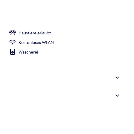
rgikerbettwaren, Verdunkelungsvorhänge, kostenloses WLAN
Haustiere erlaubt
Kostenloses WLAN
Wäscherei