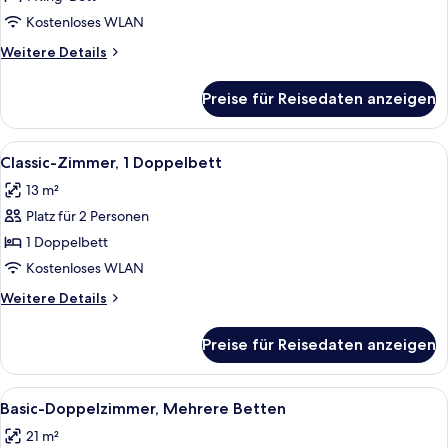
1 King-
Kostenloses WLAN
Bett,
Weitere
Weitere Details
Kamin
Details
anzeigen
für
Preise für Reisedaten anzeigen
Classic-
Zimmer,
1 King-
Alle
Kostenloses WLAN, Bettwäsche
4
Bett,
Classic-Zimmer, 1 Doppelbett
Fotos
Kamin
13 m²
für
Platz für 2 Personen
Classic-
Zimmer,
1 Doppelbett
1
Kostenloses WLAN
Doppelbett
Weitere
Weitere Details
anzeigen
Details
für
Preise für Reisedaten anzeigen
Classic-
Zimmer,
1
Alle
Basic-Doppelzimmer, Mehrere Betten 
4
Doppelbett
Basic-Doppelzimmer, Mehrere Betten
Fotos
21 m²
für