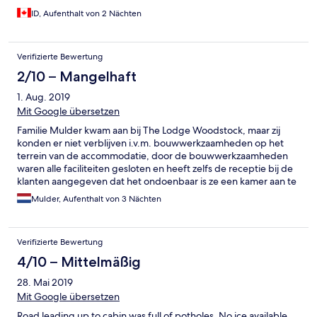
ID, Aufenthalt von 2 Nächten
Verifizierte Bewertung
2/10 – Mangelhaft
1. Aug. 2019
Mit Google übersetzen
Familie Mulder kwam aan bij The Lodge Woodstock, maar zij
konden er niet verblijven i.v.m. bouwwerkzaamheden op het
terrein van de accommodatie, door de bouwwerkzaamheden
waren alle faciliteiten gesloten en heeft zelfs de receptie bij de
klanten aangegeven dat het ondoenbaar is ze een kamer aan te
bieden. Familie Mulder is vervolgens verplaatst naar een
Mulder, Aufenthalt von 3 Nächten
mindere accommodatie; het Dylan Hotel wat langs een snelweg
ligt en weinig rust biedt. Een refund wel op zijn plaats zijn.
Verifizierte Bewertung
4/10 – Mittelmäßig
28. Mai 2019
Mit Google übersetzen
Road leading up to cabin was full of potholes. No ice available.