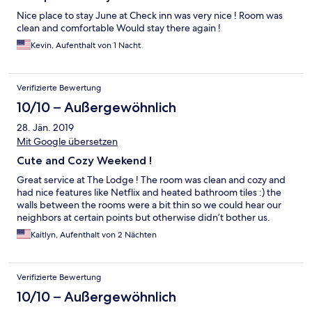
Wouldn't prohibit me from staying there again - but might bring
some earplugs. Overall, delightful stay!
Nice place to stay June at Check inn was very nice ! Room was
clean and comfortable Would stay there again !
Kevin, Aufenthalt von 1 Nacht
Verifizierte Bewertung
10/10 – Außergewöhnlich
28. Jän. 2019
Mit Google übersetzen
Cute and Cozy Weekend !
Great service at The Lodge ! The room was clean and cozy and
had nice features like Netflix and heated bathroom tiles :) the
walls between the rooms were a bit thin so we could hear our
neighbors at certain points but otherwise didn’t bother us.
Kaitlyn, Aufenthalt von 2 Nächten
Verifizierte Bewertung
10/10 – Außergewöhnlich