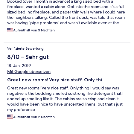
Booked (over 1 month in advance) a king sized bed with a
fireplace, wanted a cabin alone. Got into the room and it’s a full
sized bed, no fireplace, and paper thin walls where I could here
the neighbors talking. Called the front desk, was told that room
was having “pipe problems” and wasn’t available even at the
time we booked it, he would speak to the manager about what
Aufenthalt von 3 Nächten
he could do for us. After 2 days and no response I followed up.
Finally the best they could do was 50% off dinner. But as we’re
getting ready, the water was brown and full of sediment. Called
Verifizierte Bewertung
to cancel dinner because I wasn’t eating in a place cooking with
this water, not even an apology, just told to let the water run. I
8/10 – Sehr gut
was told repeatedly that the room we did have was nicer, as if
18. Jän. 2019
that makes up for the fact that it was the exact opposite of what
I booked. They didn’t even acknowledge it when we checked it.
Mit Google übersetzen
Extremely disappointing experience. Poorly managed and rude.
Great new rooms! Very nice staff. Only thi
STAY AWAY!!!!
Great new rooms! Very nice staff. Only thing I would say was
negative is the bedding smelled so strong like detergent that I
ended up smelling like it. The cabins are so crisp and clean it
would have been nice to have unscented linens, but that’s just
my preference
Aufenthalt von 2 Nächten