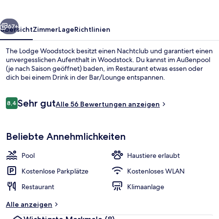
rück
Weiter
67+
Übersicht
Zimmer
Lage
Richtlinien
The Lodge Woodstock besitzt einen Nachtclub und garantiert einen
unvergesslichen Aufenthalt in Woodstock. Du kannst im Außenpool
(je nach Saison geöffnet) baden, im Restaurant etwas essen oder
dich bei einem Drink in der Bar/Lounge entspannen.
Bewertungen
Sehr gut
8,4
Alle 56 Bewertungen anzeigen
8,4 von 10.
Signature-Loft, 1 Queen-Bett (minifr
Beliebte Annehmlichkeiten
Pool
Haustiere erlaubt
Kostenlose Parkplätze
Kostenloses WLAN
Restaurant
Klimaanlage
Alle anzeigen