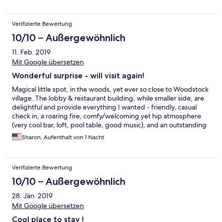
Verifizierte Bewertung
10/10 – Außergewöhnlich
11. Feb. 2019
Mit Google übersetzen
Wonderful surprise - will visit again!
Magical little spot, in the woods, yet ever so close to Woodstock
village. The lobby & restaurant building, while smaller side, are
delightful and provide everything I wanted - friendly, casual
check in, a roaring fire, comfy/welcoming yet hip atmosphere
(very cool bar, loft, pool table, good music), and an outstanding
restaurant. You feel as though you've arrived at a friend's ultra
Sharon, Aufenthalt von 1 Nacht
cool upstate cabin, with just the right amount of 60's peace
vibes, yet updated for every comfort. Our cabin was
impeccably clean, comfortable, with nice touches (the ambiant
Verifizierte Bewertung
heat of the bathroom floor was a HUGE plus). Its like a Brooklyn
hotel has an outpost in a cabin retreat (clean blonde wood,
10/10 – Außergewöhnlich
subway tiling, coffee press, mini fridge, etc.). ONLY drawback
28. Jän. 2019
was a full house (or at least what sounded like one) in the room
located directly above. In the AM as they apparently were
Mit Google übersetzen
preparing for departure, it was like a herd of elephants above.
Cool place to stay !