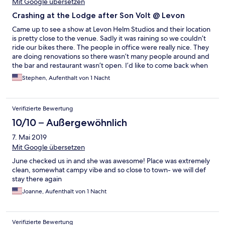
Mit Google übersetzen
Crashing at the Lodge after Son Volt @ Levon
Came up to see a show at Levon Helm Studios and their location
is pretty close to the venue. Sadly it was raining so we couldn’t
ride our bikes there. The people in office were really nice. They
are doing renovations so there wasn’t many people around and
the bar and restaurant wasn’t open. I’d like to come back when
they have the place back together, I think it has a cool old
Stephen, Aufenthalt von 1 Nacht
fashioned vibe.
Verifizierte Bewertung
10/10 – Außergewöhnlich
7. Mai 2019
Mit Google übersetzen
June checked us in and she was awesome! Place was extremely
clean, somewhat campy vibe and so close to town- we will def
stay there again
Joanne, Aufenthalt von 1 Nacht
Verifizierte Bewertung