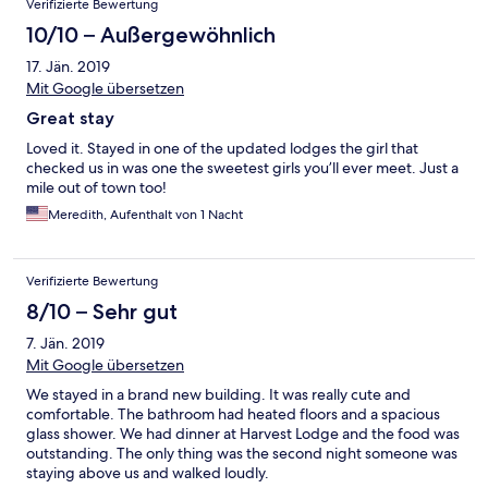
Verifizierte Bewertung
10/10 – Außergewöhnlich
17. Jän. 2019
Mit Google übersetzen
Great stay
Loved it. Stayed in one of the updated lodges the girl that
checked us in was one the sweetest girls you’ll ever meet. Just a
mile out of town too!
Meredith, Aufenthalt von 1 Nacht
Verifizierte Bewertung
8/10 – Sehr gut
7. Jän. 2019
Mit Google übersetzen
We stayed in a brand new building. It was really cute and
comfortable. The bathroom had heated floors and a spacious
glass shower. We had dinner at Harvest Lodge and the food was
outstanding. The only thing was the second night someone was
staying above us and walked loudly.