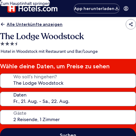
Zum Hauptinhalt springen
App herunterladen
Alle Unterkünfte anzeigen
The Lodge Woodstock
3.5-
Sterne-
Hotel in Woodstock mit Restaurant und Bar/Lounge
Unterkunft
Wähle deine Daten, um Preise zu sehen
Wo soll’s hingehen?
Daten
Gäste
Suchen