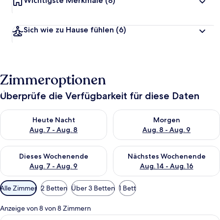
Wichtigste Merkmale
(8)
Sich wie zu Hause fühlen
(6)
Zimmeroptionen
Überprüfe die Verfügbarkeit für diese Daten
Überprüfe die Verfügbarkeit für heute Nacht, Aug. 7 - Aug. 8.
Überprüfe die Verfügbarkeit f
Heute Nacht
Morgen
Aug. 7 - Aug. 8
Aug. 8 - Aug. 9
Überprüfe die Verfügbarkeit für dieses Wochenende, Aug. 7 - 
Überprüfe die Verfügbarkeit f
Dieses Wochenende
Nächstes Wochenende
Aug. 7 - Aug. 9
Aug. 14 - Aug. 16
Verfügbare
Alle Zimmer
2 Betten
Über 3 Betten
1 Bett
Filter
für
Anzeige von 8 von 8 Zimmern
Zimmer
Alle
Classic-Doppelzimmer, 2 Doppelbette