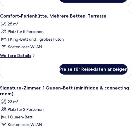
Ferienhütte,
2 Schlafzimmer,
Alle
Comfort-Ferienhütte, Mehrere Betten,
6
Kochnische
Comfort-Ferienhütte, Mehrere Betten, Terrasse
Fotos
25 m²
für
Platz für 5 Personen
Comfort-
Ferienhütte,
1 King-Bett und 1 großes Futon
Mehrere
Kostenloses WLAN
Betten,
Weitere
Weitere Details
Terrasse
Details
anzeigen
für
Preise für Reisedaten anzeigen
Comfort-
Ferienhütte,
Mehrere
Alle
Signature-Zimmer, 1 Queen-Bett (min
7
Betten,
Signature-Zimmer, 1 Queen-Bett (minifridge & connecting
Fotos
Terrasse
room)
für
23 m²
Signature-
Platz für 2 Personen
Zimmer,
1 Queen-Bett
1
Queen-
Kostenloses WLAN