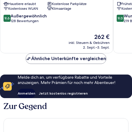
Haustiere erlaubt
Kostenlose Parkplätze
Frühst
Woodstock
on
Kostenloses WLAN
Klimaanlage
Koste
the
Millstre
9.6
9.0
Außergewöhnlich
Wun
9,6
9,0
Woodst
von
von
128 Bewertungen
219 
10,
10,
Außergewöhnlich,
Wunder
Der
262 €
128
219
Preis
Bewertungen
Bewert
inkl. Steuern & Gebühren
beträgt
2. Sept.–3. Sept.
262 €
Ähnliche Unterkünfte vergleichen
Melde dich an, um verfügbare Rabatte und Vorteile
anzuzeigen. Mehr Prämien für noch mehr Abenteuer!
Anmelden
Jetzt kostenlos registrieren
Zur Gegend