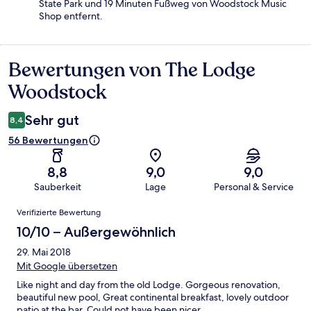
State Park und 19 Minuten Fußweg von Woodstock Music
Shop entfernt.
Bewertungen von The Lodge
Bewertungen
Woodstock
Sehr gut
8,4
56 Bewertungen
8,8
9,0
9,0
Sauberkeit
Lage
Personal & Service
Bewertungen
Verifizierte Bewertung
10/10 – Außergewöhnlich
29. Mai 2018
Mit Google übersetzen
Like night and day from the old Lodge. Gorgeous renovation,
beautiful new pool, Great continental breakfast, lovely outdoor
patio at the bar. Could not have been nicer