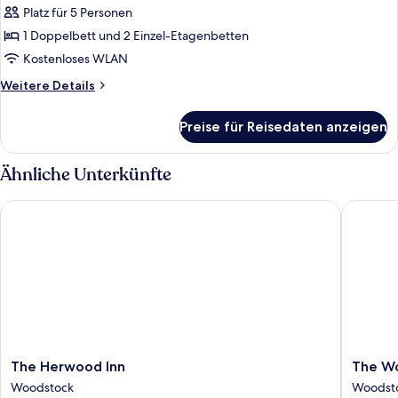
Platz für 5 Personen
Basic-
Doppelzimmer,
1 Doppelbett und 2 Einzel-Etagenbetten
Mehrere
Kostenloses WLAN
Betten
Weitere
Weitere Details
anzeigen
Details
für
Preise für Reisedaten anzeigen
Basic-
Doppelzimmer,
Mehrere
Ähnliche Unterkünfte
Betten
The Herwood Inn
The Wood
The
The
The Herwood Inn
The Wo
Herwood
Woodst
Woodstock
Woodst
Inn
Inn