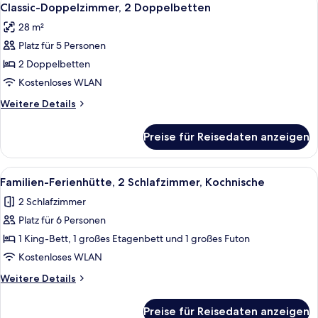
4
Classic-Doppelzimmer, 2 Doppelbetten
Fotos
28 m²
für
Platz für 5 Personen
Classic-
Doppelzimmer,
2 Doppelbetten
2 Doppelbetten
Kostenloses WLAN
anzeigen
Weitere
Weitere Details
Details
für
Preise für Reisedaten anzeigen
Classic-
Doppelzimmer,
2 Doppelbetten
Alle
Familien-Ferienhütte, 2 Schlafzimmer
6
Familien-Ferienhütte, 2 Schlafzimmer, Kochnische
Fotos
2 Schlafzimmer
für
Platz für 6 Personen
Familien-
Ferienhütte,
1 King-Bett, 1 großes Etagenbett und 1 großes Futon
2 Schlafzimmer,
Kostenloses WLAN
Kochnische
Weitere
Weitere Details
anzeigen
Details
für
Preise für Reisedaten anzeigen
Familien-