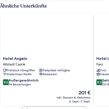
Ähnliche Unterkünfte
Hotel Angelo
Hotel La
Hotel
Hotel
Hotel Angelo
Hotel 
Angelo
Las
Altstadt Caorle
Faro
Altstadt
Vegas
Frühstück inbegriffen
Parkplätze verfügbar
Pool
Caorle
Faro
Kostenloses WLAN
Restaurant
Hausti
9.6
8.2
Außergewöhnlich
Seh
9,6
8,2
von
von
34 Bewertungen
231 
10,
10,
Der
201 €
Außergewöhnlich,
Sehr
Preis
34
gut,
inkl. Steuern & Gebühren
beträgt
6. Sept.–7. Sept.
Bewertungen
231
201 €
Bewert