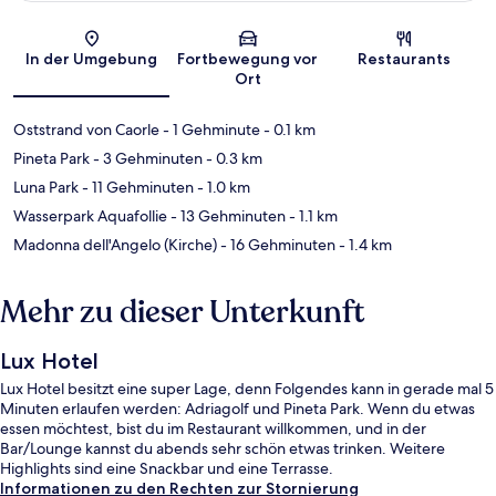
Karte
In der Umgebung
Fortbewegung vor
Restaurants
Ort
Oststrand von Caorle
- 1 Gehminute
- 0.1 km
Pineta Park
- 3 Gehminuten
- 0.3 km
Luna Park
- 11 Gehminuten
- 1.0 km
Wasserpark Aquafollie
- 13 Gehminuten
- 1.1 km
Madonna dell'Angelo (Kirche)
- 16 Gehminuten
- 1.4 km
Mehr zu dieser Unterkunft
Lux Hotel
Lux Hotel besitzt eine super Lage, denn Folgendes kann in gerade mal 5
Minuten erlaufen werden: Adriagolf und Pineta Park. Wenn du etwas
essen möchtest, bist du im Restaurant willkommen, und in der
Bar/Lounge kannst du abends sehr schön etwas trinken. Weitere
Highlights sind eine Snackbar und eine Terrasse.
Informationen zu den Rechten zur Stornierung