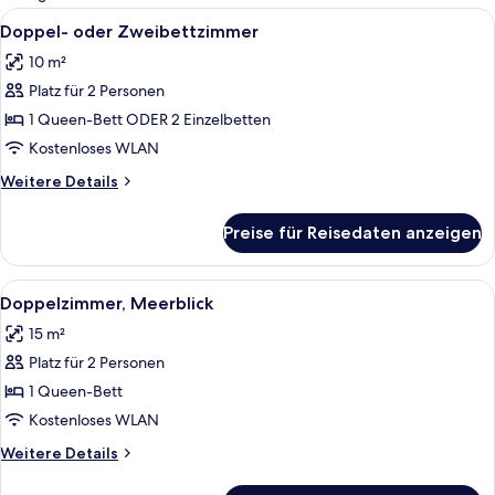
Zimmer
Alle
Ein Hotelzimmer mit Bett, einem an de
2
Doppel- oder Zweibettzimmer
Fotos
10 m²
für
Platz für 2 Personen
Doppel-
oder
1 Queen-Bett ODER 2 Einzelbetten
Zweibettzimmer
Kostenloses WLAN
anzeigen
Weitere
Weitere Details
Details
für
Preise für Reisedaten anzeigen
Doppel-
oder
Zweibettzimmer
Alle
Ein Hotelzimmer mit einem Bett, eine
1
Doppelzimmer, Meerblick
Fotos
15 m²
für
Platz für 2 Personen
Doppelzimmer,
Meerblick
1 Queen-Bett
anzeigen
Kostenloses WLAN
Weitere
Weitere Details
Details
für