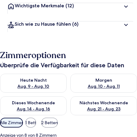
Wichtigste Merkmale
(12)
Sich wie zu Hause fühlen
(6)
Zimmeroptionen
Überprüfe die Verfügbarkeit für diese Daten
Überprüfe die Verfügbarkeit für heute Nacht, Aug. 9 - Aug. 10
Überprüfe die Verfügbarkeit fü
Heute Nacht
Morgen
Aug. 9 - Aug. 10
Aug. 10 - Aug. 11
Überprüfe die Verfügbarkeit für dieses Wochenende, Aug. 14 -
Überprüfe die Verfügbarkeit f
Dieses Wochenende
Nächstes Wochenende
Aug. 14 - Aug. 16
Aug. 21 - Aug. 23
Verfügbare
Alle Zimmer
1 Bett
2 Betten
Filter
für
Anzeige von 8 von 8 Zimmern