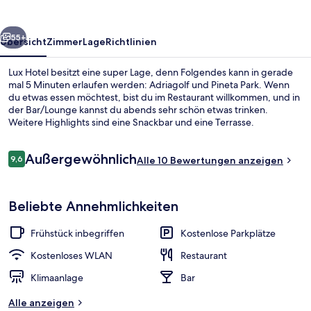
rück
Weiter
55+
Übersicht
Zimmer
Lage
Richtlinien
Lux Hotel besitzt eine super Lage, denn Folgendes kann in gerade
mal 5 Minuten erlaufen werden: Adriagolf und Pineta Park. Wenn
du etwas essen möchtest, bist du im Restaurant willkommen, und in
der Bar/Lounge kannst du abends sehr schön etwas trinken.
Weitere Highlights sind eine Snackbar und eine Terrasse.
Bewertungen
Außergewöhnlich
9,6
Alle 10 Bewertungen anzeigen
9,6 von 10.
Am Strand, weißer Sandstrand, Lieges
Beliebte Annehmlichkeiten
Frühstück inbegriffen
Kostenlose Parkplätze
Kostenloses WLAN
Restaurant
Klimaanlage
Bar
Alle anzeigen