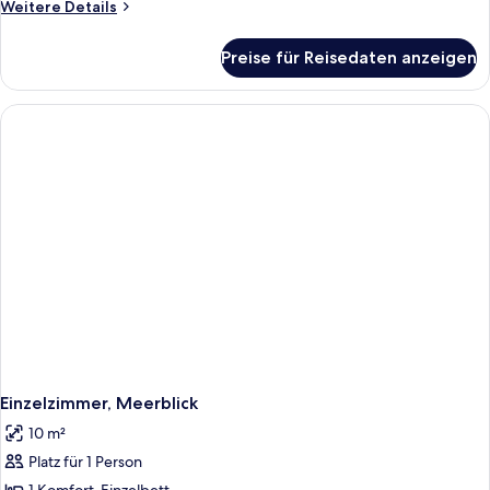
Weitere
Weitere Details
Details
für
Preise für Reisedaten anzeigen
Dreibettzimmer,
eingeschränkter
Meerblick
Einzelzimmer, Meerblick
10 m²
Platz für 1 Person