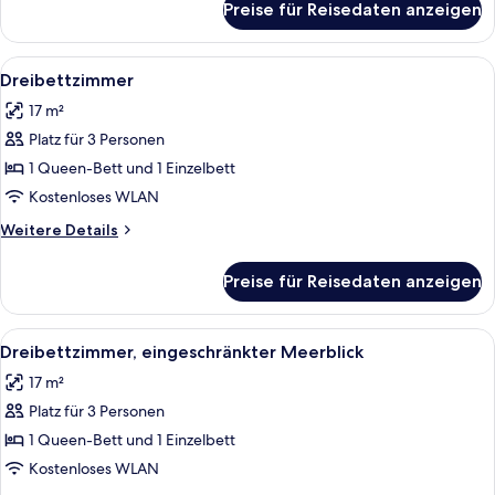
Preise für Reisedaten anzeigen
Doppelzimmer,
Meerblick
Alle
Ein modernes Schlafzimmer mit Bett, 
1
Dreibettzimmer
Fotos
17 m²
für
Platz für 3 Personen
Dreibettzimmer
anzeigen
1 Queen-Bett und 1 Einzelbett
Kostenloses WLAN
Weitere
Weitere Details
Details
für
Preise für Reisedaten anzeigen
Dreibettzimmer
Alle
Ein modernes Schlafzimmer mit Bett, 
1
Dreibettzimmer, eingeschränkter Meerblick
Fotos
17 m²
für
Platz für 3 Personen
Dreibettzimmer,
eingeschränkter
1 Queen-Bett und 1 Einzelbett
Meerblick
Kostenloses WLAN
anzeigen