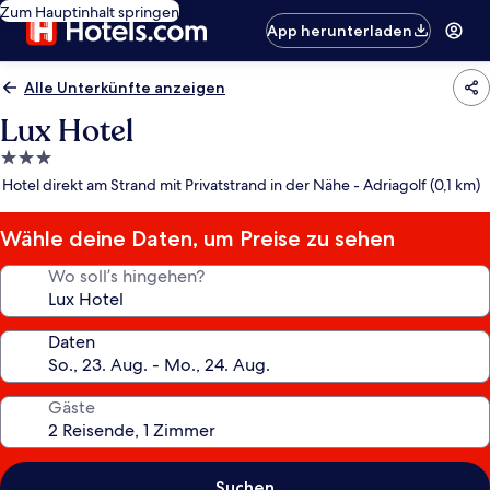
Zum Hauptinhalt springen
App herunterladen
Alle Unterkünfte anzeigen
Lux Hotel
3.0-
Sterne-
Hotel direkt am Strand mit Privatstrand in der Nähe - Adriagolf (0,1 km)
Unterkunft
Wähle deine Daten, um Preise zu sehen
Wo soll’s hingehen?
Daten
Gäste
Suchen