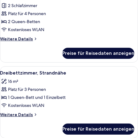
2 Schlafzimmer
Familien-
Suite,
Platz für 4 Personen
2 Schlafzimmer
2 Queen-Betten
anzeigen
Kostenloses WLAN
Weitere
Weitere Details
Details
für
Preise für Reisedaten anzeigen
Familien-
Suite,
2 Schlafzimmer
Alle
Ein modernes Schlafzimmer mit Bett, 
1
Dreibettzimmer, Strandnähe
Fotos
16 m²
für
Platz für 3 Personen
Dreibettzimmer,
Strandnähe
1 Queen-Bett und 1 Einzelbett
anzeigen
Kostenloses WLAN
Weitere
Weitere Details
Details
für
Preise für Reisedaten anzeigen
Dreibettzimmer,
Strandnähe