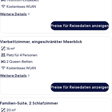
1 Komfort-Einzelbett
Kostenloses WLAN
Weitere
Weitere Details
Details
für
Preise für Reisedaten anzeigen
Einzelzimmer,
Meerblick
Alle
Ein modernes Schlafzimmer mit zwei 
1
Vierbettzimmer, eingeschränkter Meerblick
Fotos
16 m²
für
Platz für 4 Personen
Vierbettzimmer,
eingeschränkter
2 Queen-Betten
Meerblick
Kostenloses WLAN
anzeigen
Weitere
Weitere Details
Details
für
Preise für Reisedaten anzeigen
Vierbettzimmer,
eingeschränkter
Meerblick
Alle
Ein modernes Schlafzimmer mit einem 
2
Familien-Suite, 2 Schlafzimmer
Fotos
20 m²
für