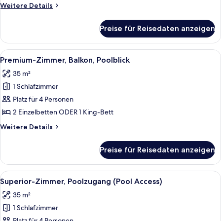
Weitere
Weitere Details
Details
für
Preise für Reisedaten anzeigen
Familienzimmer,
Balkon
Alle
Ein modernes Hotelzimmer mit einem gr
11
Premium-Zimmer, Balkon, Poolblick
Fotos
35 m²
für
1 Schlafzimmer
Premium-
Zimmer,
Platz für 4 Personen
Balkon,
2 Einzelbetten ODER 1 King-Bett
Poolblick
Weitere
Weitere Details
anzeigen
Details
für
Preise für Reisedaten anzeigen
Premium-
Zimmer,
Balkon,
Alle
Ein Hotelzimmer mit Bett, einer Couch
15
Poolblick
Superior-Zimmer, Poolzugang (Pool Access)
Fotos
35 m²
für
1 Schlafzimmer
Superior-
Platz für 4 Personen