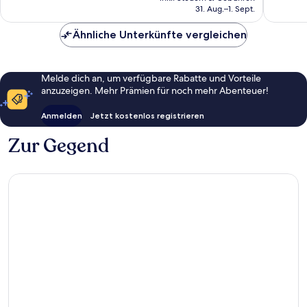
beträgt
31. Aug.–1. Sept.
Bewertungen
Bewert
119 €
Ähnliche Unterkünfte vergleichen
Melde dich an, um verfügbare Rabatte und Vorteile
anzuzeigen. Mehr Prämien für noch mehr Abenteuer!
Anmelden
Jetzt kostenlos registrieren
Zur Gegend