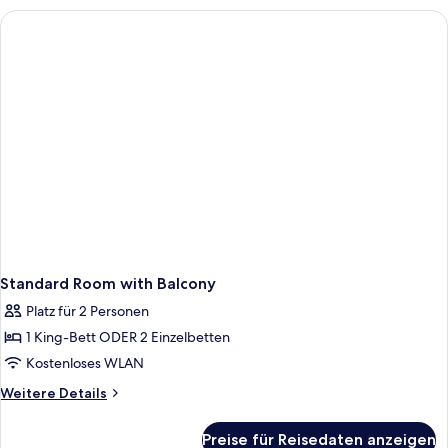
Suite
With
Balcony
And
Pool
View
Standard Room with Balcony
Platz für 2 Personen
1 King-Bett ODER 2 Einzelbetten
Kostenloses WLAN
Weitere
Weitere Details
Details
für
Preise für Reisedaten anzeigen
Standard