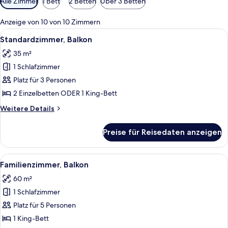
Alle Zimmer
1 Bett
2 Betten
Über 3 Betten
Filter
für
Anzeige von 10 von 10 Zimmern
Zimmer
Alle
Ein Balkon mit Korbmöbeln, einem Tisc
12
Standardzimmer, Balkon
Fotos
35 m²
für
1 Schlafzimmer
Standardzimmer,
Balkon
Platz für 3 Personen
anzeigen
2 Einzelbetten ODER 1 King-Bett
Weitere
Weitere Details
Details
für
Preise für Reisedaten anzeigen
Standardzimmer,
Balkon
Alle
Ein Balkon mit Korbmöbeln, Blick auf
12
Familienzimmer, Balkon
Fotos
60 m²
für
1 Schlafzimmer
Familienzimmer,
Balkon
Platz für 5 Personen
anzeigen
1 King-Bett