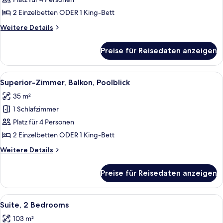
Zimmer,
Poolzugang
2 Einzelbetten ODER 1 King-Bett
(Pool
Weitere
Weitere Details
Access)
Details
anzeigen
für
Preise für Reisedaten anzeigen
Superior-
Zimmer,
Poolzugang
Alle
Ein Balkon mit Blick auf einen Pool un
16
(Pool
Superior-Zimmer, Balkon, Poolblick
Fotos
Access)
35 m²
für
1 Schlafzimmer
Superior-
Zimmer,
Platz für 4 Personen
Balkon,
2 Einzelbetten ODER 1 King-Bett
Poolblick
Weitere
Weitere Details
anzeigen
Details
für
Preise für Reisedaten anzeigen
Superior-
Zimmer,
Balkon,
Alle
Ein Hotelzimmer mit zwei Betten, eine
20
Poolblick
Suite, 2 Bedrooms
Fotos
103 m²
für