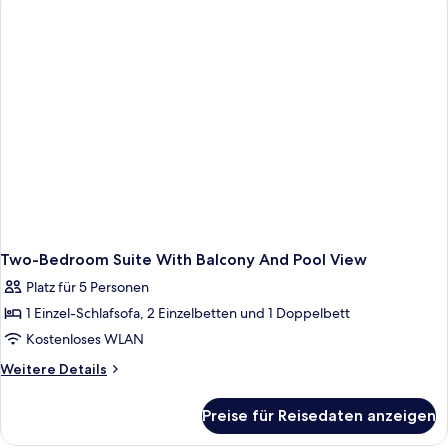
Poolblick
Two-Bedroom Suite With Balcony And Pool View
Platz für 5 Personen
1 Einzel-Schlafsofa, 2 Einzelbetten und 1 Doppelbett
Kostenloses WLAN
Weitere
Weitere Details
Details
für
Preise für Reisedaten anzeigen
Two-
Bedroom