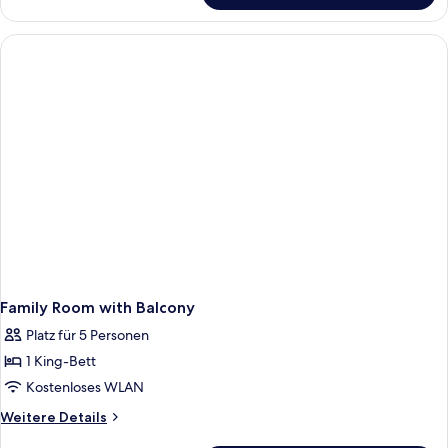
Room
with
Balcony
Family Room with Balcony
Platz für 5 Personen
1 King-Bett
Kostenloses WLAN
Weitere
Weitere Details
Details