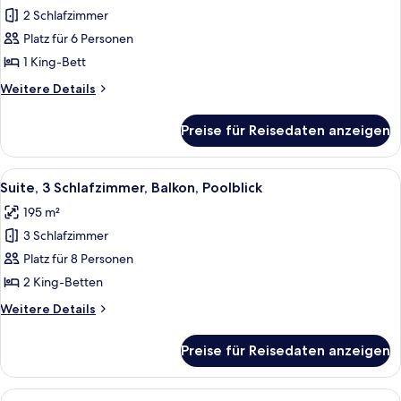
2 Schlafzimmer
Suite,
2
Platz für 6 Personen
Bedrooms
1 King-Bett
anzeigen
Weitere
Weitere Details
Details
für
Preise für Reisedaten anzeigen
Suite,
2
Bedrooms
Alle
Ein Hotelzimmer mit einem großen Bett
12
Suite, 3 Schlafzimmer, Balkon, Poolblick
Fotos
195 m²
für
3 Schlafzimmer
Suite,
3 Schlafzimmer,
Platz für 8 Personen
Balkon,
2 King-Betten
Poolblick
Weitere
Weitere Details
anzeigen
Details
für
Preise für Reisedaten anzeigen
Suite,
3 Schlafzimmer,
Balkon,