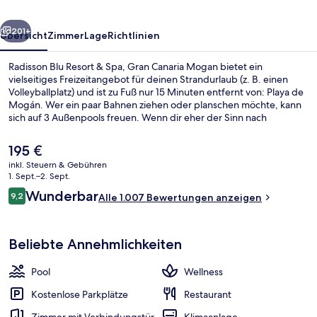
Gran
rück
Weiter
Canaria
201+
Übersicht
Zimmer
Lage
Richtlinien
Mogan
Radisson Blu Resort & Spa, Gran Canaria Mogan bietet ein
vielseitiges Freizeitangebot für deinen Strandurlaub (z. B. einen
Volleyballplatz) und ist zu Fuß nur 15 Minuten entfernt von: Playa de
Mogán. Wer ein paar Bahnen ziehen oder planschen möchte, kann
sich auf 3 Außenpools freuen. Wenn dir eher der Sinn nach
Entspannung steht, kannst du dich im Wellnessbereich mit
klassischen Massagen, Ganzkörperwickeln und Aromatherapie
Der
195 €
verwöhnen lassen. The Larder, eins von 2 Restaurants, serviert lokale
aktuelle
inkl. Steuern & Gebühren
und internationale Küche und ist zum Frühstück und Abendessen
Preis
1. Sept.–2. Sept.
geöffnet. Als weitere Highlights bietet dieses Hotel im luxuriösen
Außenbereich
beträgt
Bewertungen
Stil 2 Poolbars, eine Loungebar und einen rund um die Uhr
Wunderbar
9,2
Alle 1.007 Bewertungen anzeigen
195 €.
9,2 von 10.
geöffneten Fitnessbereich. Andere Reisende haben viel Gutes über
das hilfsbereite Personal zu berichten.
Beliebte Annehmlichkeiten
Pool
Wellness
Kostenlose Parkplätze
Restaurant