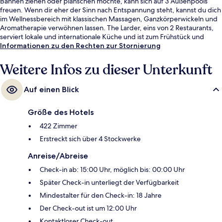
Bahnen ziehen oder planschen möchte, kann sich auf 3 Außenpools
freuen. Wenn dir eher der Sinn nach Entspannung steht, kannst du dich
im Wellnessbereich mit klassischen Massagen, Ganzkörperwickeln und
Aromatherapie verwöhnen lassen. The Larder, eins von 2 Restaurants,
serviert lokale und internationale Küche und ist zum Frühstück und
Abendessen geöffnet. Als weitere Highlights bietet dieses Hotel im
Informationen zu den Rechten zur Stornierung
luxuriösen Stil 2 Poolbars, eine Loungebar und einen rund um die Uhr
geöffneten Fitnessbereich. Andere Reisende haben viel Gutes über das
Weitere Infos zu dieser Unterkunft
hilfsbereite Personal zu berichten.
Auf einen Blick
Größe des Hotels
422 Zimmer
Erstreckt sich über 4 Stockwerke
Anreise/Abreise
Check-in ab: 15:00 Uhr, möglich bis: 00:00 Uhr
Später Check-in unterliegt der Verfügbarkeit
Mindestalter für den Check-in: 18 Jahre
Der Check-out ist um 12:00 Uhr
Kontaktloser Check-out