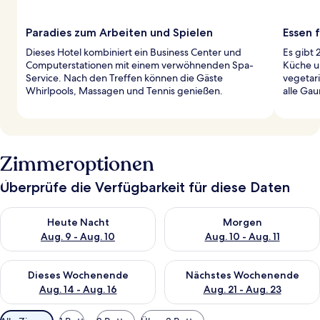
Paradies zum Arbeiten und Spielen
Essen 
Dieses Hotel kombiniert ein Business Center und
Es gibt 
Computerstationen mit einem verwöhnenden Spa-
Küche u
Service. Nach den Treffen können die Gäste
vegetar
Whirlpools, Massagen und Tennis genießen.
alle Ga
Zimmeroptionen
Überprüfe die Verfügbarkeit für diese Daten
Überprüfe die Verfügbarkeit für heute Nacht, Aug. 9 - Aug. 10
Überprüfe die Verfügbarkeit fü
Heute Nacht
Morgen
Aug. 9 - Aug. 10
Aug. 10 - Aug. 11
Überprüfe die Verfügbarkeit für dieses Wochenende, Aug. 14 -
Überprüfe die Verfügbarkeit f
Dieses Wochenende
Nächstes Wochenende
Aug. 14 - Aug. 16
Aug. 21 - Aug. 23
Verfügbare