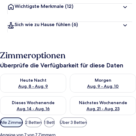
Wichtigste Merkmale
(12)
Sich wie zu Hause fühlen
(6)
Zimmeroptionen
Überprüfe die Verfügbarkeit für diese Daten
Überprüfe die Verfügbarkeit für heute Nacht, Aug. 8 - Aug. 9.
Überprüfe die Verfügbarkeit f
Heute Nacht
Morgen
Aug. 8 - Aug. 9
Aug. 9 - Aug. 10
Überprüfe die Verfügbarkeit für dieses Wochenende, Aug. 14 -
Überprüfe die Verfügbarkeit f
Dieses Wochenende
Nächstes Wochenende
Aug. 14 - Aug. 16
Aug. 21 - Aug. 23
Verfügbare
Alle Zimmer
2 Betten
1 Bett
Über 3 Betten
Filter
für
Anzeige von 7 von 7 Zimmern