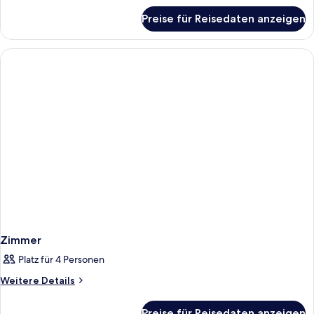
für
Preise für Reisedaten anzeigen
Zimmer
Zimmer
Platz für 4 Personen
Weitere
Weitere Details
Details
für
Preise für Reisedaten anzeigen