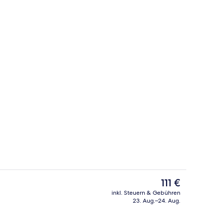
Sitzecke in der Lobby
Video
Der
111 €
aktuelle
inkl. Steuern & Gebühren
Preis
23. Aug.–24. Aug.
Studio, Stadtblick | Wohnbereich
beträgt
111 €.