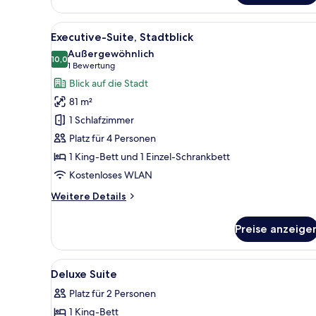
Stadtblick
Alle
Ein modernes Hotelzimmer mit 
9
Executive-Suite, Stadtblick
Fotos
Außergewöhnlich
für
10,0
10,0 von 10
(1
1 Bewertung
Executive-
Bewertung)
Blick auf die Stadt
Suite,
81 m²
Stadtblick
1 Schlafzimmer
anzeigen
Platz für 4 Personen
1 King-Bett und 1 Einzel-Schrankbett
Kostenloses WLAN
Weitere
Weitere Details
Details
für
Preise anzeige
Executive-
Suite,
Stadtblick
Alle
Hochwertige Bettwaren, Zimme
6
Deluxe Suite
Fotos
Platz für 2 Personen
für
1 King-Bett
Deluxe