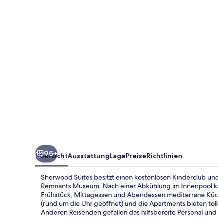
95+
Übersicht
Ausstattung
Lage
Preise
Richtlinien
Sherwood Suites besitzt einen kostenlosen Kinderclub und
Remnants Museum. Nach einer Abkühlung im Innenpool kann
Frühstück, Mittagessen und Abendessen mediterrane Küche
(rund um die Uhr geöffnet) und die Apartments bieten t
Anderen Reisenden gefallen das hilfsbereite Personal und 