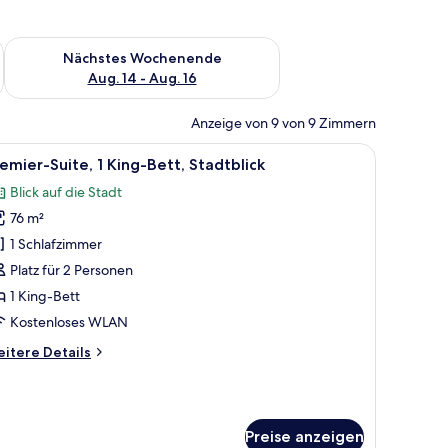
es Wochenende, Aug. 7 - Aug. 9.
Überprüfe die Verfügbarkeit für nächstes Wochenende, Aug. 1
Nächstes Wochenende
Aug. 14 - Aug. 16
Anzeige von 9 von 9 Zimmern
uch, Hocker, Fernseher und großen Fenstern mit Blick auf die Stadt.
le
Ein modernes Schlafzimmer mit einem großen B
6
emier-Suite, 1 King-Bett, Stadtblick
otos
Blick auf die Stadt
ür
76 m²
remier-
ite,
1 Schlafzimmer
King-
Platz für 2 Personen
ett,
1 King-Bett
tadtblick
Kostenloses WLAN
nzeigen
itere
itere Details
tails
r
emier-
ite,
Preise anzeigen
King-