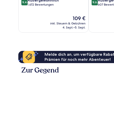
Außergewöhnlich
Außerge
1
9,4
9,6
von
von
1.672 Bewertungen
607 Bewer
10,
10,
Außergewöhnlich,
Außergewöhnl
Der
109 €
1.672
607
Preis
Bewertungen
Bewertungen
inkl. Steuern & Gebühren
beträgt
4. Sept.–5. Sept.
109 €
Melde dich an, um verfügbare Rabat
Prämien für noch mehr Abenteuer!
Zur Gegend