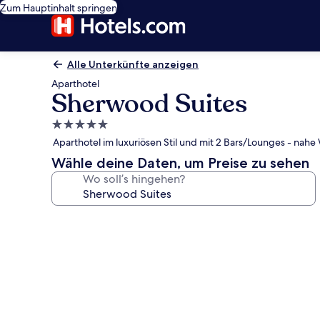
Zum Hauptinhalt springen
Alle Unterkünfte anzeigen
Aparthotel
Sherwood Suites
5.0-
Sterne-
Aparthotel im luxuriösen Stil und mit 2 Bars/Lounges - n
Unterkunft
Wähle deine Daten, um Preise zu sehen
Wo soll’s hingehen?
Fotogalerie
von
Sherwood
Suites