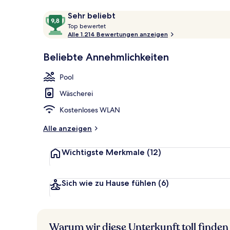
Bewertungen
9,8
Sehr beliebt
T
von
Top bewertet
o
Alle 1.214 Bewertungen anzeigen
10,
Außenbereic
p
Sehr
Beliebte Annehmlichkeiten
beliebt
b
e
Pool
w
e
Wäscherei
r
t
Kostenloses WLAN
e
t
Alle anzeigen
Wichtigste Merkmale
(12)
Sich wie zu Hause fühlen
(6)
Warum wir diese Unterkunft toll finden