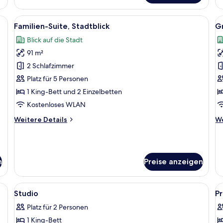
Bett,
Be
Stadtblick
St
einem großen Bett, einem Schreibtisch und einem Fernseher.
Alle
Ein modernes Hotelzimmer mit einem g
Al
9
Familien-Suite, Stadtblick
Gr
Fotos
F
Blick auf die Stadt
für
f
91 m²
Familien-
G
Suite,
Su
2 Schlafzimmer
Stadtblick
S
Platz für 5 Personen
anzeigen
a
1 King-Bett und 2 Einzelbetten
Kostenloses WLAN
Weitere
We
Weitere Details
We
Details
De
für
fü
Familien-
Gr
Suite,
Su
n
Preise anzeigen
Stadtblick
St
rsafe, Schreibtisch, Verdunkelungsvorhänge
Alle
Hochwertige Bettwaren, Zimmersafe, 
Al
5
Studio
Pr
Fotos
F
Platz für 2 Personen
für
f
1 King-Bett
Studio
P