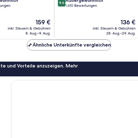
wöhnlich
Außergewöhnlich
9,6
von
tungen
1.610 Bewertungen
10,
ich,
Außergewöhnlich,
Der
Der
159 €
136 €
1.610
Preis
Preis
Bewertungen
inkl. Steuern & Gebühren
inkl. Steuern & Gebühren
beträgt
beträgt
8. Aug.–9. Aug.
28. Aug.–29. Aug.
159 €
136 €
Ähnliche Unterkünfte vergleichen
te und Vorteile anzuzeigen. Mehr