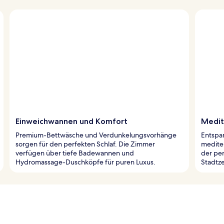
Einweichwannen und Komfort
Medit
Premium-Bettwäsche und Verdunkelungsvorhänge
Entspan
sorgen für den perfekten Schlaf. Die Zimmer
mediter
verfügen über tiefe Badewannen und
der pe
Hydromassage-Duschköpfe für puren Luxus.
Stadtz