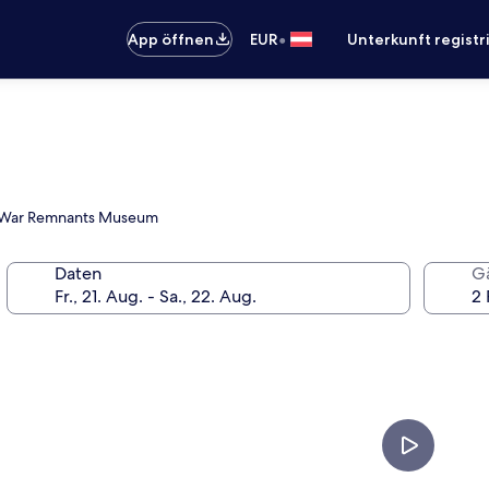
•
App öffnen
EUR
Unterkunft registr
ahe War Remnants Museum
Daten
G