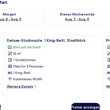
aten
 - Aug. 8.
 Verfügbarkeit für morgen, Aug. 8 - Aug. 9.
Überprüfe die Verfügbarkeit für dies
Morgen
Dieses Wochenende
ug. 8 - Aug. 9
Aug. 7 - Aug. 9
einem großen Bett, einem Schreibtisch und einem Stuhl.
Alle
Ein modernes Hotelzimmer mit einer Co
Al
7
Deluxe-Studiosuite, 1 King-Bett, Stadtblick
Pr
Fotos
F
Blick auf die Stadt
für
f
61 m²
Deluxe-
P
Studiosuite,
Su
1 Schlafzimmer
1 King-
1 
Platz für 3 Personen
Bett,
B
1 King-Bett
Stadtblick
S
Kostenloses WLAN
anzeigen
a
Weitere
We
Weitere Details
We
Details
De
für
fü
Deluxe-
Pr
Studiosuite,
Su
n
Preise anzeigen
1 King-
1 