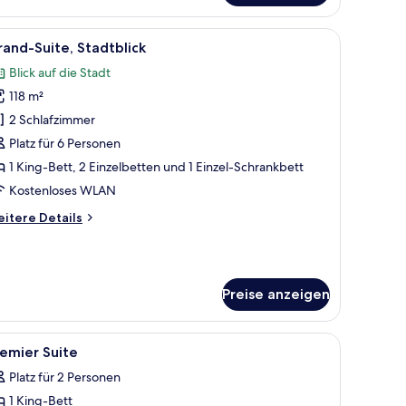
tt,
adtblick
roßen Bett, einer Couch, einem Fernseher und einem Essbereich.
le
Ein modernes Hotelzimmer mit einem großen B
14
and-Suite, Stadtblick
otos
Blick auf die Stadt
ür
118 m²
rand-
ite,
2 Schlafzimmer
tadtblick
Platz für 6 Personen
nzeigen
1 King-Bett, 2 Einzelbetten und 1 Einzel-Schrankbett
Kostenloses WLAN
itere
itere Details
tails
r
and-
ite,
Preise anzeigen
adtblick
Schreibtisch, Verdunkelungsvorhänge
le
Hochwertige Bettwaren, Zimmersafe, Schreib
7
emier Suite
otos
Platz für 2 Personen
ür
1 King-Bett
remier