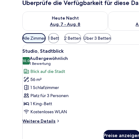
Überprüfe die Verfügbarkeit für diese D
Überprüfe die Verfügbarkeit für heute Nacht, Aug. 7
Überprüfe die
Heute Nacht
Aug. 7 - Aug. 8
A
Verfügbare
Alle Zimmer
1 Bett
2 Betten
Über 3 Betten
Filter
Alle
Ein modernes Hotelzimmer mit 
für
6
Studio, Stadtblick
Fotos
Zimmer
Außergewöhnlich
für
10,0
10,0 von 10
(1
1 Bewertung
Studio,
Bewertung)
Blick auf die Stadt
Stadtblick
56 m²
anzeigen
1 Schlafzimmer
Platz für 3 Personen
1 King-Bett
Kostenloses WLAN
Weitere
Weitere Details
Details
für
Preise anzeige
Studio,