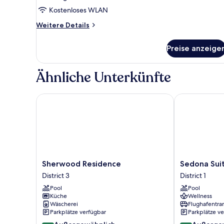
Suite
Kostenloses WLAN
anzeigen
Weitere
Weitere Details
Details
für
Preise anzeige
Deluxe
Suite
Ähnliche Unterkünfte
Sherwood Residence
Sedona Suites
Sherwood
Sedona
Sherwood Residence
Sedona Suit
Residence
Suites
District 3
District 1
District
Ho
Pool
Pool
3
Chi
Küche
Wellness
Minh
Wäscherei
Flughafentra
City
Parkplätze verfügbar
Parkplätze v
District
9.4
9.6