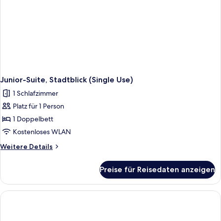
Junior-Suite, Stadtblick (Single Use)
1 Schlafzimmer
Platz für 1 Person
1 Doppelbett
Kostenloses WLAN
Weitere
Weitere Details
Details
für
Preise für Reisedaten anzeigen
Junior-
Suite,
Stadtblick
(Single
Use)