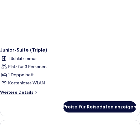
Junior-Suite (Triple)
1 Schlafzimmer
Platz für 3 Personen
1 Doppelbett
Kostenloses WLAN
Weitere
Weitere Details
Details
für
Preise für Reisedaten anzeigen
Junior-
Suite
(Triple)