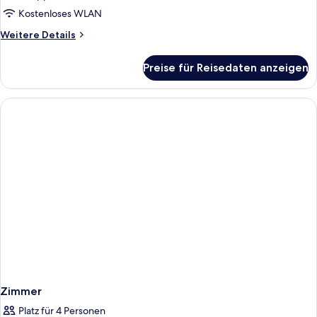
Kostenloses WLAN
Weitere
Weitere Details
Details
für
Preise für Reisedaten anzeigen
Deluxe-
Doppelzimmer
zur
Einzelnutzung
Zimmer
Platz für 4 Personen