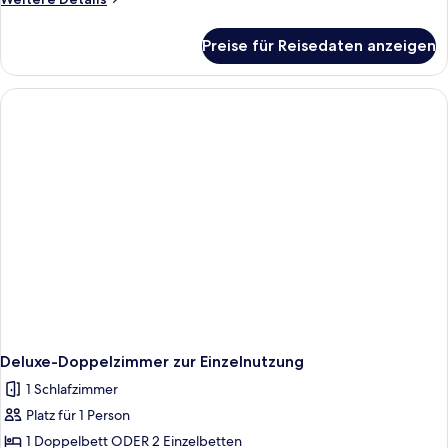
Details
für
Preise für Reisedaten anzeigen
Deluxe-
Doppelzimmer
zur
Einzelnutzung,
Stadtblick
Deluxe-Doppelzimmer zur Einzelnutzung
1 Schlafzimmer
Platz für 1 Person
1 Doppelbett ODER 2 Einzelbetten