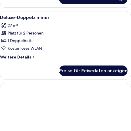
Deluxe-
Doppelzimmer,
Stadtblick
Alle
Ein modernes Hotelzimmer mit Bett, Na
6
Deluxe-Doppelzimmer
Fotos
27 m²
für
Platz für 2 Personen
Deluxe-
Doppelzimmer
1 Doppelbett
anzeigen
Kostenloses WLAN
Weitere
Weitere Details
Details
für
Preise für Reisedaten anzeigen
Deluxe-
Doppelzimmer