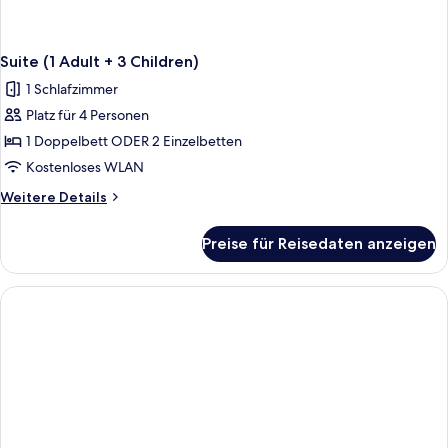
Suite (1 Adult + 3 Children)
1 Schlafzimmer
Platz für 4 Personen
1 Doppelbett ODER 2 Einzelbetten
Kostenloses WLAN
Weitere
Weitere Details
Details
für
Preise für Reisedaten anzeigen
Suite
(1
Adult
+
3
Children)