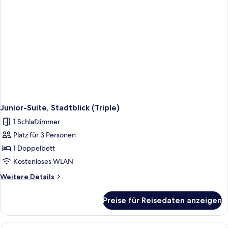
Junior-Suite, Stadtblick (Triple)
1 Schlafzimmer
Platz für 3 Personen
1 Doppelbett
Kostenloses WLAN
Weitere
Weitere Details
Details
für
Preise für Reisedaten anzeigen
Junior-
Suite,
Stadtblick