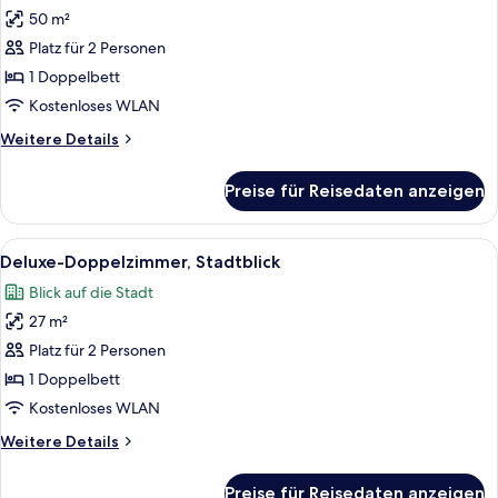
50 m²
Junior-
Suite,
Platz für 2 Personen
Stadtblick
1 Doppelbett
anzeigen
Kostenloses WLAN
Weitere
Weitere Details
Details
für
Preise für Reisedaten anzeigen
Junior-
Suite,
Stadtblick
Alle
Ein modernes Hotelzimmer mit Bett, Na
6
Deluxe-Doppelzimmer, Stadtblick
Fotos
Blick auf die Stadt
für
27 m²
Deluxe-
Doppelzimmer,
Platz für 2 Personen
Stadtblick
1 Doppelbett
anzeigen
Kostenloses WLAN
Weitere
Weitere Details
Details
für
Preise für Reisedaten anzeigen