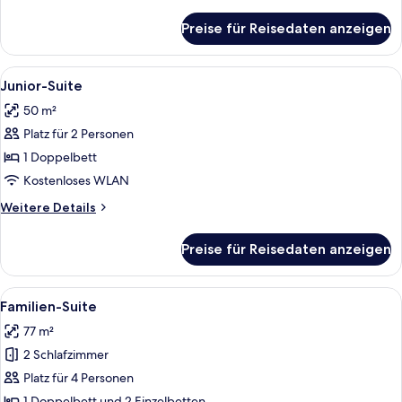
Details
für
Preise für Reisedaten anzeigen
Deluxe-
Einzelzimmer
Alle
Ein modernes Hotelzimmer mit einem gr
8
Junior-Suite
Fotos
50 m²
für
Platz für 2 Personen
Junior-
Suite
1 Doppelbett
anzeigen
Kostenloses WLAN
Weitere
Weitere Details
Details
für
Preise für Reisedaten anzeigen
Junior-
Suite
Alle
Familien-Suite | Minibar, Zimmersafe, S
14
Familien-Suite
Fotos
77 m²
für
2 Schlafzimmer
Familien-
Suite
Platz für 4 Personen
anzeigen
1 Doppelbett und 2 Einzelbetten