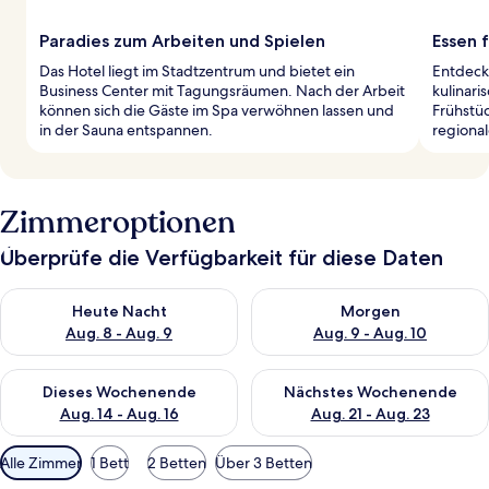
Paradies zum Arbeiten und Spielen
Essen 
Das Hotel liegt im Stadtzentrum und bietet ein
Entdecke
Business Center mit Tagungsräumen. Nach der Arbeit
kulinari
können sich die Gäste im Spa verwöhnen lassen und
Frühstü
in der Sauna entspannen.
regiona
Zimmeroptionen
Überprüfe die Verfügbarkeit für diese Daten
Überprüfe die Verfügbarkeit für heute Nacht, Aug. 8 - Aug. 9.
Überprüfe die Verfügbarkeit f
Heute Nacht
Morgen
Aug. 8 - Aug. 9
Aug. 9 - Aug. 10
Überprüfe die Verfügbarkeit für dieses Wochenende, Aug. 14 -
Überprüfe die Verfügbarkeit f
Dieses Wochenende
Nächstes Wochenende
Aug. 14 - Aug. 16
Aug. 21 - Aug. 23
Verfügbare
Alle Zimmer
1 Bett
2 Betten
Über 3 Betten
Filter