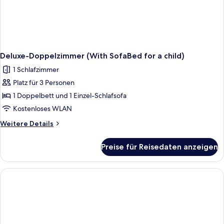
Deluxe-Doppelzimmer (With SofaBed for a child)
1 Schlafzimmer
Platz für 3 Personen
1 Doppelbett und 1 Einzel-Schlafsofa
Kostenloses WLAN
Weitere
Weitere Details
Details
für
Preise für Reisedaten anzeigen
Deluxe-
Doppelzimmer
(With
SofaBed
for
a
child)