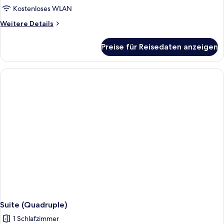
Kostenloses WLAN
Weitere
Weitere Details
Details
für
Preise für Reisedaten anzeigen
Suite
(Double
with
Child)
Suite (Quadruple)
1 Schlafzimmer