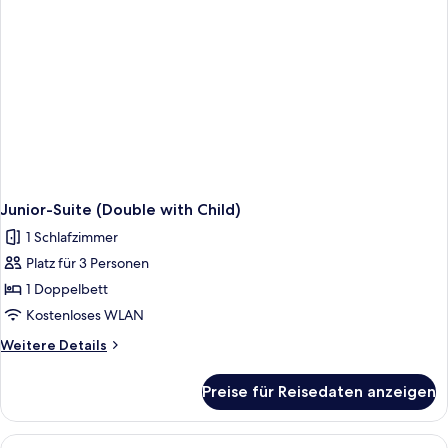
Junior-Suite (Double with Child)
1 Schlafzimmer
Platz für 3 Personen
1 Doppelbett
Kostenloses WLAN
Weitere
Weitere Details
Details
für
Preise für Reisedaten anzeigen
Junior-
Suite
(Double