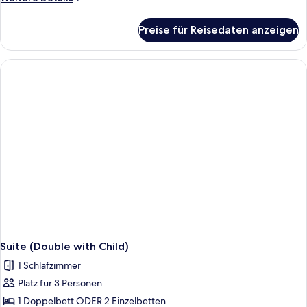
Details
für
Preise für Reisedaten anzeigen
Suite
(Triple)
Suite (Double with Child)
1 Schlafzimmer
Platz für 3 Personen
1 Doppelbett ODER 2 Einzelbetten