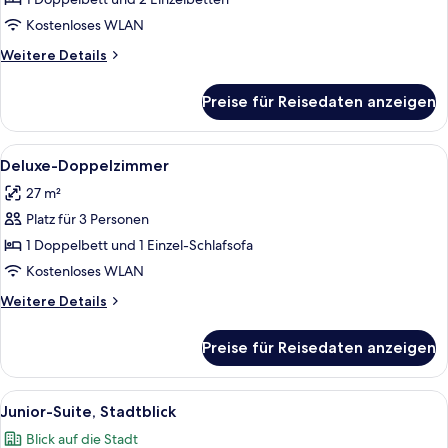
Kostenloses WLAN
Weitere
Weitere Details
Details
für
Preise für Reisedaten anzeigen
Familien-
Suite
Alle
Ein modernes Hotelzimmer mit Bett, Na
6
Deluxe-Doppelzimmer
Fotos
27 m²
für
Platz für 3 Personen
Deluxe-
Doppelzimmer
1 Doppelbett und 1 Einzel-Schlafsofa
anzeigen
Kostenloses WLAN
Weitere
Weitere Details
Details
für
Preise für Reisedaten anzeigen
Deluxe-
Doppelzimmer
Alle
Ein modernes Hotelzimmer mit einem gr
10
Junior-Suite, Stadtblick
Fotos
Blick auf die Stadt
für