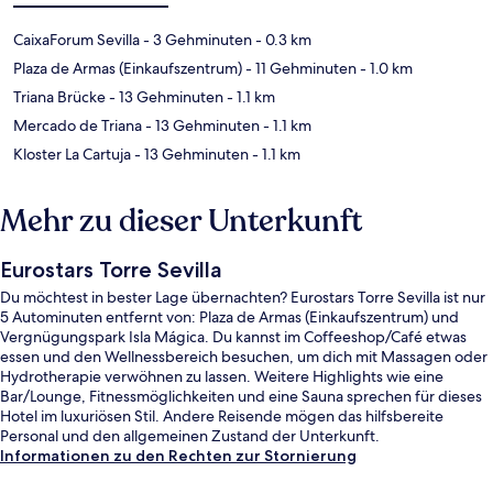
CaixaForum Sevilla
- 3 Gehminuten
- 0.3 km
Plaza de Armas (Einkaufszentrum)
- 11 Gehminuten
- 1.0 km
Triana Brücke
- 13 Gehminuten
- 1.1 km
Mercado de Triana
- 13 Gehminuten
- 1.1 km
Kloster La Cartuja
- 13 Gehminuten
- 1.1 km
Mehr zu dieser Unterkunft
Eurostars Torre Sevilla
Du möchtest in bester Lage übernachten? Eurostars Torre Sevilla ist nur
5 Autominuten entfernt von: Plaza de Armas (Einkaufszentrum) und
Vergnügungspark Isla Mágica. Du kannst im Coffeeshop/Café etwas
essen und den Wellnessbereich besuchen, um dich mit Massagen oder
Hydrotherapie verwöhnen zu lassen. Weitere Highlights wie eine
Bar/Lounge, Fitnessmöglichkeiten und eine Sauna sprechen für dieses
Hotel im luxuriösen Stil. Andere Reisende mögen das hilfsbereite
Personal und den allgemeinen Zustand der Unterkunft.
Informationen zu den Rechten zur Stornierung