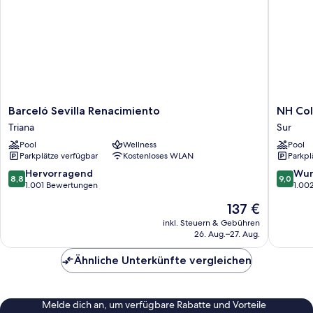
Barceló
NH
Barceló Sevilla Renacimiento
NH Col
Sevilla
Collecti
Triana
Sur
Renacimiento
Sevilla
Pool
Wellness
Pool
Triana
Sur
Parkplätze verfügbar
Kostenloses WLAN
Parkpl
8.8
9.0
Hervorragend
Wun
8,8
9,0
von
von
1.001 Bewertungen
1.00
10,
10,
Der
137 €
Hervorragend,
Wunder
Preis
1.001
1.002
inkl. Steuern & Gebühren
beträgt
26. Aug.–27. Aug.
Bewertungen
Bewert
137 €
Ähnliche Unterkünfte vergleichen
Melde dich an, um verfügbare Rabatte und Vorteile