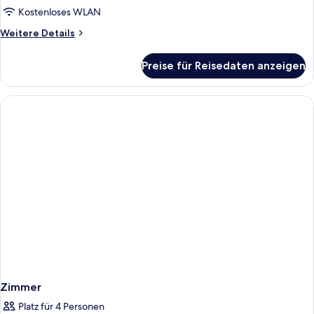
Kostenloses WLAN
Weitere
Weitere Details
Details
für
Preise für Reisedaten anzeigen
Zimmer
Zimmer
Platz für 4 Personen