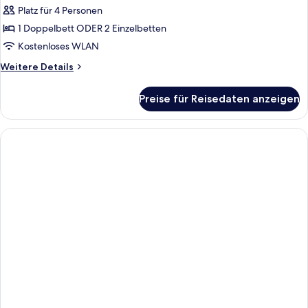
Platz für 4 Personen
1 Doppelbett ODER 2 Einzelbetten
Kostenloses WLAN
Weitere
Weitere Details
Details
für
Preise für Reisedaten anzeigen
Suite
(Quadruple)