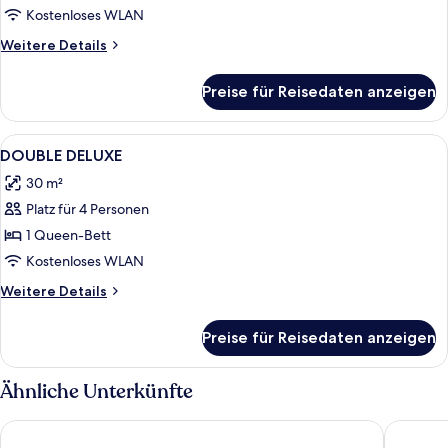
Kostenloses WLAN
Weitere
Weitere Details
Details
für
Preise für Reisedaten anzeigen
Zimmer
Alle
Ein modernes Hotelzimmer mit einem gr
3
DOUBLE DELUXE
Fotos
30 m²
für
Platz für 4 Personen
DOUBLE
DELUXE
1 Queen-Bett
anzeigen
Kostenloses WLAN
Weitere
Weitere Details
Details
für
Preise für Reisedaten anzeigen
DOUBLE
DELUXE
Ähnliche Unterkünfte
Barceló Sevilla Renacimiento
NH Colle