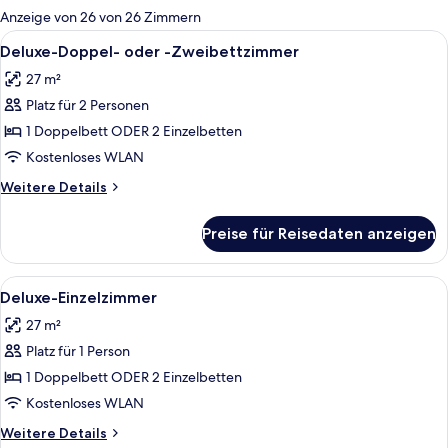
für
Anzeige von 26 von 26 Zimmern
Zimmer
Alle
Ein modernes Hotelzimmer mit Bett, Na
6
Deluxe-Doppel- oder -Zweibettzimmer
Fotos
27 m²
für
Platz für 2 Personen
Deluxe-
Doppel-
1 Doppelbett ODER 2 Einzelbetten
oder
Kostenloses WLAN
-
Weitere
Weitere Details
Zweibettzimmer
Details
anzeigen
für
Preise für Reisedaten anzeigen
Deluxe-
Doppel-
oder
Alle
Ein modernes Hotelzimmer mit Bett, Na
6
-
Deluxe-Einzelzimmer
Fotos
Zweibettzimmer
27 m²
für
Platz für 1 Person
Deluxe-
Einzelzimmer
1 Doppelbett ODER 2 Einzelbetten
anzeigen
Kostenloses WLAN
Weitere
Weitere Details