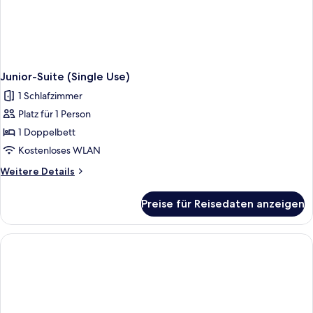
Junior-Suite (Single Use)
1 Schlafzimmer
Platz für 1 Person
1 Doppelbett
Kostenloses WLAN
Weitere
Weitere Details
Details
für
Preise für Reisedaten anzeigen
Junior-
Suite
(Single
Use)