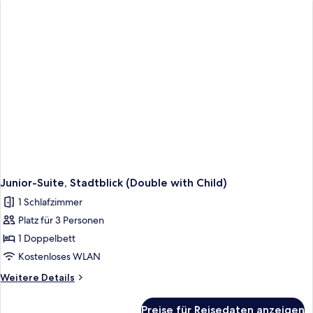
(Triple)
Junior-Suite, Stadtblick (Double with Child)
1 Schlafzimmer
Platz für 3 Personen
1 Doppelbett
Kostenloses WLAN
Weitere
Weitere Details
Details
für
Preise für Reisedaten anzeigen