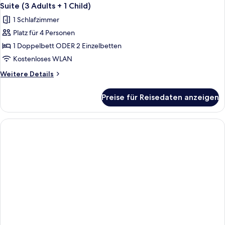
Suite (3 Adults + 1 Child)
1 Schlafzimmer
Platz für 4 Personen
1 Doppelbett ODER 2 Einzelbetten
Kostenloses WLAN
Weitere
Weitere Details
Details
für
Preise für Reisedaten anzeigen
Suite
(3
Adults
+
1
Child)