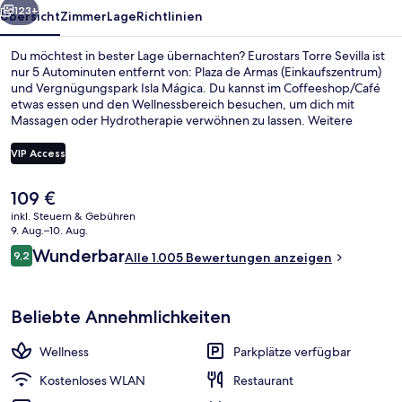
123+
Übersicht
Zimmer
Lage
Richtlinien
Du möchtest in bester Lage übernachten? Eurostars Torre Sevilla ist
nur 5 Autominuten entfernt von: Plaza de Armas (Einkaufszentrum)
und Vergnügungspark Isla Mágica. Du kannst im Coffeeshop/Café
etwas essen und den Wellnessbereich besuchen, um dich mit
Massagen oder Hydrotherapie verwöhnen zu lassen. Weitere
Highlights wie eine Bar/Lounge, Fitnessmöglichkeiten und eine
Sauna sprechen für dieses Hotel im luxuriösen Stil. Andere Reisende
VIP Access
mögen das hilfsbereite Personal und den allgemeinen Zustand der
Unterkunft.
Der
109 €
Veranda
aktuelle
inkl. Steuern & Gebühren
Preis
9. Aug.–10. Aug.
beträgt
Bewertungen
Wunderbar
9,2
Alle 1.005 Bewertungen anzeigen
109 €.
9,2 von 10.
Beliebte Annehmlichkeiten
Wellness
Parkplätze verfügbar
Kostenloses WLAN
Restaurant