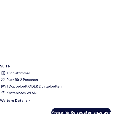
with
Child)
Suite
1 Schlafzimmer
Platz für 2 Personen
1 Doppelbett ODER 2 Einzelbetten
Kostenloses WLAN
Weitere
Weitere Details
Details
für
Preise für Reisedaten anzeigen
Suite