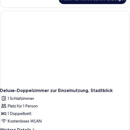
Junior-
Suite,
Stadtblick
(Double
with
Child)
Deluxe-Doppelzimmer zur Einzelnutzung, Stadtblick
1 Schlafzimmer
Platz für 1 Person
1 Doppelbett
Kostenloses WLAN
Weitere
Weitere Details