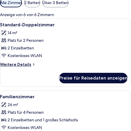
Verfügbare
Alle Zimmer
2 Betten
Über 3 Betten
Filter
für
Anzeige von 6 von 6 Zimmern
Zimmer
Alle
Ein Hotelzimmer mit Doppelbett, eine
7
Standard-Doppelzimmer
Fotos
14 m²
für
Platz für 2 Personen
Standard-
Doppelzimmer
2 Einzelbetten
anzeigen
Kostenloses WLAN
Weitere
Weitere Details
Details
für
Preise für Reisedaten anzeigen
Standard-
Doppelzimmer
Alle
Ein Hotelzimmer mit einem Bett, einem
6
Familienzimmer
Fotos
26 m²
für
Platz für 4 Personen
Familienzimmer
anzeigen
2 Einzelbetten und 1 großes Schlafsofa
Kostenloses WLAN