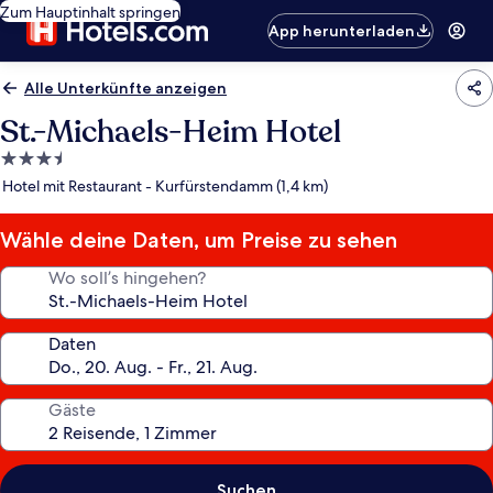
Zum Hauptinhalt springen
App herunterladen
Alle Unterkünfte anzeigen
St.-Michaels-Heim Hotel
3.5-
Sterne-
Hotel mit Restaurant - Kurfürstendamm (1,4 km)
Unterkunft
Wähle deine Daten, um Preise zu sehen
Wo soll’s hingehen?
Daten
Gäste
Suchen