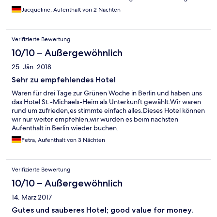
Verkehr (ideal für Familien mit Kindern, da das Grundstück sehr
Jacqueline, Aufenthalt von 2 Nächten
weitläufig und eingezäunt ist) wir hatten unsere Fahrräder mit,
dort können aber auch welche ausgeliehen werden, Berlin ist
eine Fahrrad freundliche Stadt , nur 3 Km zur Messe und 8km
Verifizierte Bewertung
zum Wannsee. Ca.5km vom Kuhdamm entfernt ,dann ist man
mitten in Berlin. Da es ein altes Villenviertel ist, ist es sehr geflegt
10/10 – Außergewöhnlich
und sauber. Die Anwohner sind sehr hilfsbereit und die
25. Jän. 2018
Angestellten waren sehr bemüht gewesen uns Strecken und
Restaurants zu empfehlen. Das Frühstück war für Berliner
Sehr zu empfehlendes Hotel
Verhältnisse recht günstig (10,- allinklusive.). Es gibt eine offene
Waren für drei Tage zur Grünen Woche in Berlin und haben uns
Kirche ,ist aber kein muß.
das Hotel St.-Michaels-Heim als Unterkunft gewählt.Wir waren
rund um zufrieden,es stimmte einfach alles.Dieses Hotel können
wir nur weiter empfehlen,wir würden es beim nächsten
Aufenthalt in Berlin wieder buchen.
Petra, Aufenthalt von 3 Nächten
Verifizierte Bewertung
10/10 – Außergewöhnlich
14. März 2017
Gutes und sauberes Hotel; good value for money.