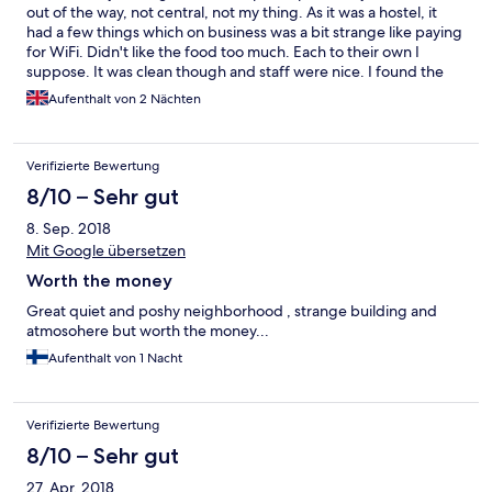
out of the way, not central, not my thing. As it was a hostel, it
had a few things which on business was a bit strange like paying
for WiFi. Didn't like the food too much. Each to their own I
suppose. It was clean though and staff were nice. I found the
bed uncomfortable as the pillows were too big, but I have a bad
Aufenthalt von 2 Nächten
back. Also curtains were transparent white, pretty useless. Glad
I had an eyemask with me. So as I said, some people like my
colleague would like it, I just felt it a bit uncomfortable and
Verifizierte Bewertung
would have preferred a different place.
8/10 – Sehr gut
8. Sep. 2018
Mit Google übersetzen
Worth the money
Great quiet and poshy neighborhood , strange building and
atmosohere but worth the money...
Aufenthalt von 1 Nacht
Verifizierte Bewertung
8/10 – Sehr gut
27. Apr. 2018