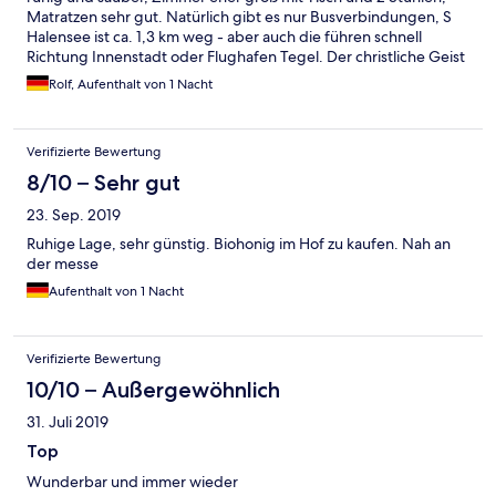
Matratzen sehr gut. Natürlich gibt es nur Busverbindungen, S
Halensee ist ca. 1,3 km weg - aber auch die führen schnell
Richtung Innenstadt oder Flughafen Tegel. Der christliche Geist
ist unaufdringlich positiv sichtbar, Personal am Empfang
Rolf, Aufenthalt von 1 Nacht
hilfreich.
Verifizierte Bewertung
8/10 – Sehr gut
23. Sep. 2019
Ruhige Lage, sehr günstig. Biohonig im Hof zu kaufen. Nah an
der messe
Aufenthalt von 1 Nacht
Verifizierte Bewertung
10/10 – Außergewöhnlich
31. Juli 2019
Top
Wunderbar und immer wieder