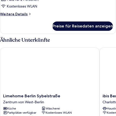
für
Kostenloses WLAN
Zimmer
anzeigen
Weitere
Weitere Details
Details
für
Preise für Reisedaten anzeigen
Zimmer
Ähnliche Unterkünfte
Limehome Berlin Sybelstraße
ibis Berl
Limehome
ibis
Limehome Berlin Sybelstraße
ibis Be
Berlin
Berlin
Zentrum von West-Berlin
Charlot
Sybelstraße
Messe
Küche
Wäscherei
Hausti
Zentrum
Charlot
Parkplätze verfügbar
Kostenloses WLAN
Koste
von
Wilmers