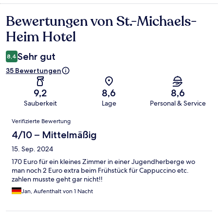
Bewertungen von St.-Michaels-
Bewertungen
Heim Hotel
Sehr gut
8,4
35 Bewertungen
9,2
8,6
8,6
Sauberkeit
Lage
Personal & Service
Bewertungen
Verifizierte Bewertung
4/10 – Mittelmäßig
15. Sep. 2024
170 Euro für ein kleines Zimmer in einer Jugendherberge wo
man noch 2 Euro extra beim Frühstück für Cappuccino etc.
zahlen musste geht gar nicht!!
Jan, Aufenthalt von 1 Nacht