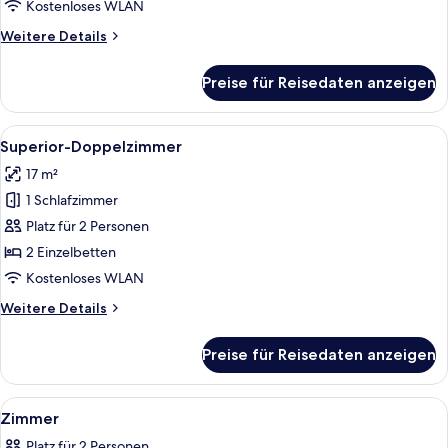
Kostenloses WLAN
Weitere
Weitere Details
Details
für
Preise für Reisedaten anzeigen
Business-
Doppelzimmer
Alle
Ein Hotelzimmer mit einem Bett, einem
5
Superior-Doppelzimmer
Fotos
17 m²
für
1 Schlafzimmer
Superior-
Doppelzimmer
Platz für 2 Personen
anzeigen
2 Einzelbetten
Kostenloses WLAN
Weitere
Weitere Details
Details
für
Preise für Reisedaten anzeigen
Superior-
Doppelzimmer
Alle
Ein Hotelzimmer mit einem Bett, zwei
10
Zimmer
Fotos
Platz für 2 Personen