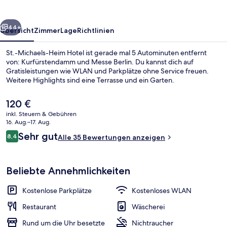
rück
Weiter
44+
Übersicht
Zimmer
Lage
Richtlinien
St.-Michaels-Heim Hotel ist gerade mal 5 Autominuten entfernt
von: Kurfürstendamm und Messe Berlin. Du kannst dich auf
Gratisleistungen wie WLAN und Parkplätze ohne Service freuen.
Weitere Highlights sind eine Terrasse und ein Garten.
Der
120 €
aktuelle
inkl. Steuern & Gebühren
Preis
16. Aug.–17. Aug.
beträgt
Bewertungen
Sehr gut
8,4
Unterkunftsgelände
Alle 35 Bewertungen anzeigen
120 €.
8,4 von 10.
Beliebte Annehmlichkeiten
Kostenlose Parkplätze
Kostenloses WLAN
Restaurant
Wäscherei
Rund um die Uhr besetzte
Nichtraucher