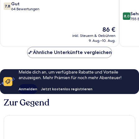
West-
7.8
Gut
7,8
Berlin
von
64 Bewertungen
8.0
Seh
10,
8,0
von
755 
Gut,
10,
64
Der
86 €
Sehr
Bewertungen
Preis
gut,
inkl. Steuern & Gebühren
beträgt
9. Aug.–10. Aug.
755
86 €
Bewert
Ähnliche Unterkünfte vergleichen
Melde dich an, um verfügbare Rabatte und Vorteile
anzuzeigen. Mehr Prämien für noch mehr Abenteuer!
Anmelden
Jetzt kostenlos registrieren
Zur Gegend