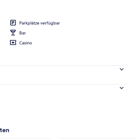
er, Zimmersafe, Schreibtisch, Verdunkelungsvorhänge
Parkplätze verfügbar
Bar
Casino
aten