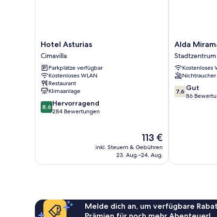
Hotel
Alda
Hotel Asturias
Alda Miram
Asturias
Miramar
Cimavilla
Stadtzentrum 
Cimavilla
Rooms
Parkplätze verfügbar
Kostenloses
Stadtzentrum
Kostenloses WLAN
Nichtraucher
von
Restaurant
Gijon
7.6
Gut
Klimaanlage
7,6
von
86 Bewert
8.6
Hervorragend
10,
8,6
von
284 Bewertungen
Gut,
10,
86
Hervorragend,
Bewertungen
Der
113 €
284
Preis
Bewertungen
inkl. Steuern & Gebühren
beträgt
23. Aug.–24. Aug.
113 €
Melde dich an, um verfügbare Rabat
Prämien für noch mehr Abenteuer!