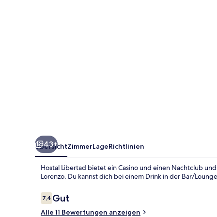
43+
Übersicht
Zimmer
Lage
Richtlinien
Hostal Libertad bietet ein Casino und einen Nachtclub und
Lorenzo. Du kannst dich bei einem Drink in der Bar/Loung
Bewertungen
Gut
7,4
7,4 von 10.
Alle 11 Bewertungen anzeigen