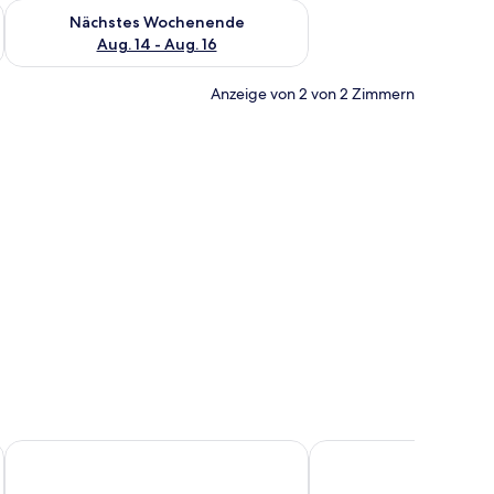
es Wochenende, Aug. 7 - Aug. 9.
Überprüfe die Verfügbarkeit für nächstes Wochenende, Aug. 1
Nächstes Wochenende
Aug. 14 - Aug. 16
Anzeige von 2 von 2 Zimmern
nem großen Sonnenuntergangsbild und Nachttischlampen.
Hotel Hernán Cortés
Hotel Santa Rosa, Blue