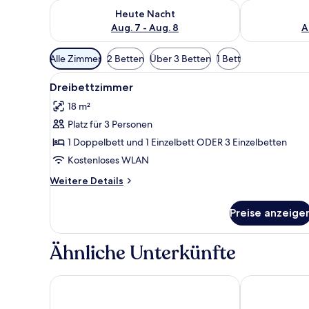
Überprüfe die Verfügbarkeit für heute Nacht, Aug. 7
Überprüfe die
Heute Nacht
Aug. 7 - Aug. 8
A
Verfügbare
Alle Zimmer
2 Betten
Über 3 Betten
1 Bett
Filter
Alle
Ein Hotelzimmer mit zwei Bet
für
9
Dreibettzimmer
Fotos
Zimmer
18 m²
für
Platz für 3 Personen
Dreibettzimmer
anzeigen
1 Doppelbett und 1 Einzelbett ODER 3 Einzelbetten
Kostenloses WLAN
Weitere
Weitere Details
Details
für
Preise anzeige
Dreibettzimmer
Ähnliche Unterkünfte
Hotel Asturias
Alda Mirama