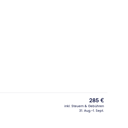
ch
In Strandnähe
Der
285 €
aktuelle
inkl. Steuern & Gebühren
Preis
31. Aug.–1. Sept.
Außenbereich
beträgt
285 €.