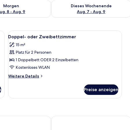
 - Aug. 8.
 Verfügbarkeit für morgen, Aug. 8 - Aug. 9.
Überprüfe die Verfügbarkeit für dies
Morgen
Dieses Wochenende
ug. 8 - Aug. 9
Aug. 7 - Aug. 9
ten, einem großen Sonnenuntergangsbild und Nachttischlampen.
Alle
Ein Hotelzimmer mit zwei Betten, ei
13
Doppel- oder Zweibettzimmer
Fotos
15 m²
für
Platz für 2 Personen
Doppel-
oder
1 Doppelbett ODER 2 Einzelbetten
Zweibettzimmer
Kostenloses WLAN
anzeigen
Weitere
Weitere Details
Details
für
n
Preise anzeigen
Doppel-
oder
Zweibettzimmer
r Rooms
Hotel Bahía