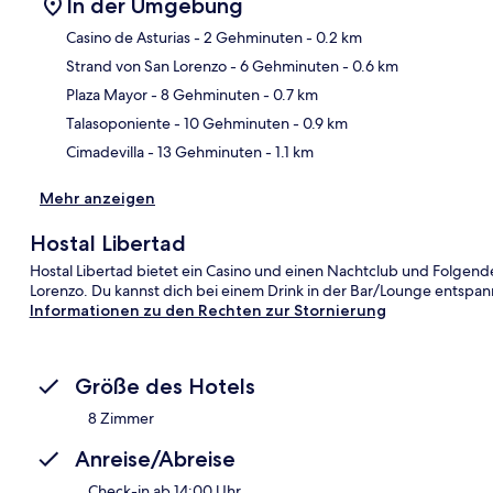
In der Umgebung
Casino de Asturias
- 2 Gehminuten
- 0.2 km
Strand von San Lorenzo
- 6 Gehminuten
- 0.6 km
Kar
Plaza Mayor
- 8 Gehminuten
- 0.7 km
Talasoponiente
- 10 Gehminuten
- 0.9 km
Cimadevilla
- 13 Gehminuten
- 1.1 km
Mehr anzeigen
Hostal Libertad
Hostal Libertad bietet ein Casino und einen Nachtclub und Folgende
Lorenzo. Du kannst dich bei einem Drink in der Bar/Lounge entspan
Informationen zu den Rechten zur Stornierung
Größe des Hotels
8 Zimmer
Anreise/Abreise
Check-in ab 14:00 Uhr