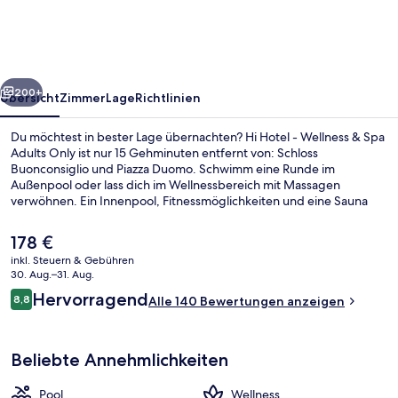
Wellness
&
Spa
rück
Weiter
Adults
200+
Übersicht
Zimmer
Lage
Richtlinien
Only
Du möchtest in bester Lage übernachten? Hi Hotel - Wellness & Spa
Adults Only ist nur 15 Gehminuten entfernt von: Schloss
Buonconsiglio und Piazza Duomo. Schwimm eine Runde im
Außenpool oder lass dich im Wellnessbereich mit Massagen
verwöhnen. Ein Innenpool, Fitnessmöglichkeiten und eine Sauna
gehören ebenfalls zum Angebot.
Der
178 €
aktuelle
inkl. Steuern & Gebühren
Preis
30. Aug.–31. Aug.
Außenbereich
beträgt
Bewertungen
Hervorragend
8,8
Alle 140 Bewertungen anzeigen
178 €.
8,8 von 10.
Beliebte Annehmlichkeiten
Pool
Wellness