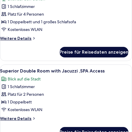
für
1 Schlafzimmer
Family
Comfort
Platz für 4 Personen
Room
1 Doppelbett und 1 großes Schlafsofa
,Patio
Kostenloses WLAN
anzeigen
Weitere
Weitere Details
Details
für
Preise für Reisedaten anzeigen
Family
Comfort
Room
Alle
Superior Double Room with Jacuzzi ,S
8
,Patio
Superior Double Room with Jacuzzi ,SPA Access
Fotos
Blick auf die Stadt
für
1 Schlafzimmer
Superior
Double
Platz für 2 Personen
Room
1 Doppelbett
with
Kostenloses WLAN
Jacuzzi
Weitere
Weitere Details
,SPA
Details
Access
für