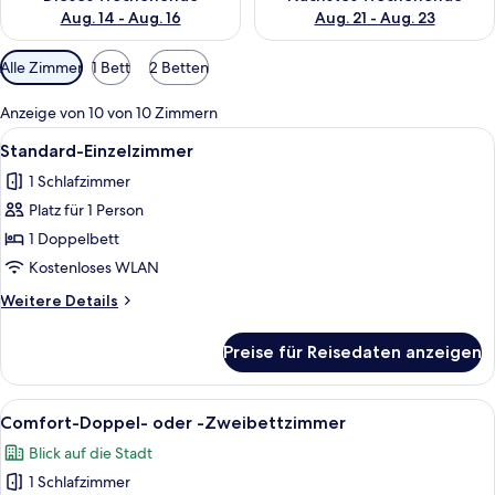
Aug. 14 - Aug. 16
Aug. 21 - Aug. 23
Verfügbare
Alle Zimmer
1 Bett
2 Betten
Filter
für
Anzeige von 10 von 10 Zimmern
Zimmer
Alle
Ein Hotelzimmer mit einem Bett, einem 
8
Standard-Einzelzimmer
Fotos
1 Schlafzimmer
für
Platz für 1 Person
Standard-
Einzelzimmer
1 Doppelbett
anzeigen
Kostenloses WLAN
Weitere
Weitere Details
Details
für
Preise für Reisedaten anzeigen
Standard-
Einzelzimmer
Alle
Ein Hotelzimmer mit einem großen Bet
16
Comfort-Doppel- oder -Zweibettzimmer
Fotos
Blick auf die Stadt
für
1 Schlafzimmer
Comfort-