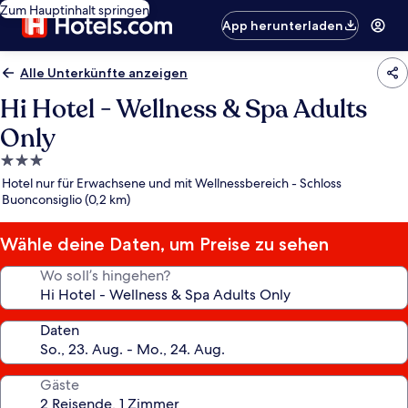
Zum Hauptinhalt springen
App herunterladen
Alle Unterkünfte anzeigen
Hi Hotel - Wellness & Spa Adults
Only
3.0-
Sterne-
Hotel nur für Erwachsene und mit Wellnessbereich - Schloss
Unterkunft
Buonconsiglio (0,2 km)
Wähle deine Daten, um Preise zu sehen
Wo soll’s hingehen?
Daten
Gäste