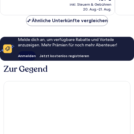
66
Preis
756
inkl. Steuern & Gebühren
Bewertungen
beträgt
20. Aug.–21. Aug.
Bewert
131 €
Ähnliche Unterkünfte vergleichen
Melde dich an, um verfügbare Rabatte und Vorteile
anzuzeigen. Mehr Prämien für noch mehr Abenteuer!
Anmelden
Jetzt kostenlos registrieren
Zur Gegend