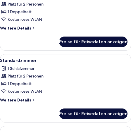
Doppel-
Platz für 2 Personen
oder
1 Doppelbett
-
Kostenloses WLAN
Zweibettzimmer
Weitere
Weitere Details
anzeigen
Details
für
Preise für Reisedaten anzeigen
Comfort-
Doppel-
oder
Alle
Ein modernes Hotelzimmer mit einem g
7
-
Standardzimmer
Fotos
Zweibettzimmer
1 Schlafzimmer
für
Platz für 2 Personen
Standardzimmer
anzeigen
1 Doppelbett
Kostenloses WLAN
Weitere
Weitere Details
Details
für
Preise für Reisedaten anzeigen
Standardzimmer
Alle
Ein Hotelzimmer mit Bett, Nachttisc