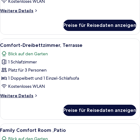
Kostenloses WLAN
Weitere
Weitere Details
Details
für
Preise für Reisedaten anzeigen
Premium-
Studiosuite
Alle
Ein Hotelzimmer mit Bett, Schreibtisc
5
Comfort-Dreibettzimmer, Terrasse
Fotos
Blick auf den Garten
für
1 Schlafzimmer
Comfort-
Dreibettzimmer,
Platz für 3 Personen
Terrasse
1 Doppelbett und 1 Einzel-Schlafsofa
anzeigen
Kostenloses WLAN
Weitere
Weitere Details
Details
für
Preise für Reisedaten anzeigen
Comfort-
Dreibettzimmer,
Terrasse
Alle
Ein modernes Hotelzimmer mit einem gr
7
Family Comfort Room ,Patio
Fotos
Blick auf den Garten