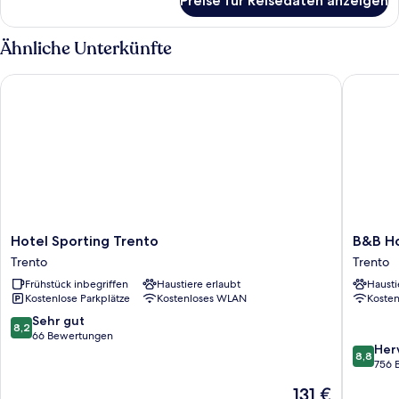
Preise für Reisedaten anzeigen
Superior
anzeigen
Double
Room
Ähnliche Unterkünfte
with
Jacuzzi
Hotel Sporting Trento
B&B Hote
,SPA
Access
Hotel
B&B
Hotel Sporting Trento
B&B Ho
Sporting
Hotel
Trento
Trento
Trento
Trento
Frühstück inbegriffen
Haustiere erlaubt
Hausti
Trento
Trento
Kostenlose Parkplätze
Kostenloses WLAN
Koste
8.2
Sehr gut
8,2
von
66 Bewertungen
8.8
Her
10,
8,8
von
756 
Sehr
10,
gut,
Der
131 €
Hervorr