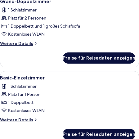
17
Grand-Doppelzimmer
Fotos
1 Schlafzimmer
für
Platz für 2 Personen
Grand-
Doppelzimmer
1 Doppelbett und 1 großes Schlafsofa
anzeigen
Kostenloses WLAN
Weitere
Weitere Details
Details
für
Preise für Reisedaten anzeigen
Grand-
Doppelzimmer
Alle
Ein Hotelzimmer mit Bett, Badezimmer
8
Basic-Einzelzimmer
Fotos
1 Schlafzimmer
für
Platz für 1 Person
Basic-
Einzelzimmer
1 Doppelbett
anzeigen
Kostenloses WLAN
Weitere
Weitere Details
Details
für
Preise für Reisedaten anzeigen
Basic-