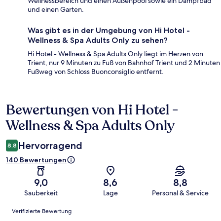
Wellnessbereich und einen Außenpool sowie ein Dampfbad
und einen Garten.
Was gibt es in der Umgebung von Hi Hotel -
Wellness & Spa Adults Only zu sehen?
Hi Hotel - Wellness & Spa Adults Only liegt im Herzen von
Trient, nur 9 Minuten zu Fuß von Bahnhof Trient und 2 Minuten
Fußweg von Schloss Buonconsiglio entfernt.
Bewertungen von Hi Hotel -
Bewertungen
Wellness & Spa Adults Only
Hervorragend
8,8
140 Bewertungen
9,0
8,6
8,8
Sauberkeit
Lage
Personal & Service
Bewertungen
Verifizierte Bewertung