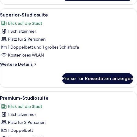
Einzelzimmer
Alle
Ein Balkon mit Whirlpool, Sitzgelegen
16
Superior-Studiosuite
Fotos
Blick auf die Stadt
für
1 Schlafzimmer
Superior-
Studiosuite
Platz für 2 Personen
anzeigen
1 Doppelbett und 1 großes Schlafsofa
Kostenloses WLAN
Weitere
Weitere Details
Details
für
Preise für Reisedaten anzeigen
Superior-
Studiosuite
Alle
Ein Balkon mit Whirlpool, Sitzgelegen
24
Premium-Studiosuite
Fotos
Blick auf die Stadt
für
1 Schlafzimmer
Premium-
Studiosuite
Platz für 2 Personen
anzeigen
1 Doppelbett