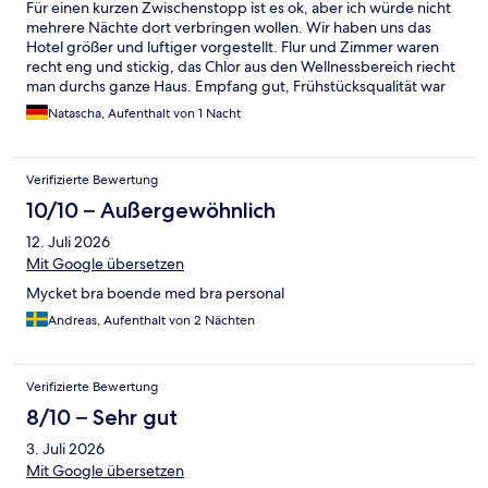
Für einen kurzen Zwischenstopp ist es ok, aber ich würde nicht
mehrere Nächte dort verbringen wollen. Wir haben uns das
Hotel größer und luftiger vorgestellt. Flur und Zimmer waren
recht eng und stickig, das Chlor aus den Wellnessbereich riecht
man durchs ganze Haus. Empfang gut, Frühstücksqualität war
gut und lecker aber von der Anordnung im Frühstücksraum
Natascha, Aufenthalt von 1 Nacht
etwas unpraktisch - man steht sich ständig im Weg.
Verifizierte Bewertung
10/10 – Außergewöhnlich
12. Juli 2026
Mit Google übersetzen
Mycket bra boende med bra personal
Andreas, Aufenthalt von 2 Nächten
Verifizierte Bewertung
8/10 – Sehr gut
3. Juli 2026
Mit Google übersetzen