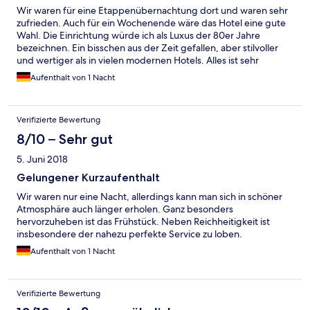
Wir waren für eine Etappenübernachtung dort und waren sehr
zufrieden. Auch für ein Wochenende wäre das Hotel eine gute
Wahl. Die Einrichtung würde ich als Luxus der 80er Jahre
bezeichnen. Ein bisschen aus der Zeit gefallen, aber stilvoller
und wertiger als in vielen modernen Hotels. Alles ist sehr
gepflegt und mit Sachverstand und Liebe präsentiert.
Aufenthalt von 1 Nacht
Besonders gut hat uns das hübsch angerichtete, reichhaltige
und leckere Frühstück gefallen.
Verifizierte Bewertung
8/10 – Sehr gut
5. Juni 2018
Gelungener Kurzaufenthalt
Wir waren nur eine Nacht, allerdings kann man sich in schöner
Atmosphäre auch länger erholen. Ganz besonders
hervorzuheben ist das Frühstück. Neben Reichheitigkeit ist
insbesondere der nahezu perfekte Service zu loben.
Aufenthalt von 1 Nacht
Verifizierte Bewertung