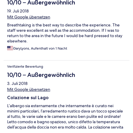
10/10 – Außergewöhnlich
19. Juli 2018
Mit Google übersetzen
Breathtaking is the best way to describe the experience. The
staff were excellent as well as the accommodation. If I was to
return to the area in the future I would be hard pressed to stay
elsewhere.
GaryLyons, Aufenthalt von 1 Nacht
Verifizierte Bewertung
10/10 – Außergewöhnlich
3. Juli 2018
Mit Google übersetzen
Colazione sul Lago
L’albergo sia esternamente che internamente è curato nei
minimi particolari, l’arredamento rustico dava un tocco speciale
al tutto, le varie sale e le camere erano ben pulite ed ordinate!
Letto comodo e bagno spazioso, unico difetto la temperatura
dell’acqua della doccia non era molto calda. La colazione servita
direttamente al tavolo è stata la cosa più sorprendente, la qualità