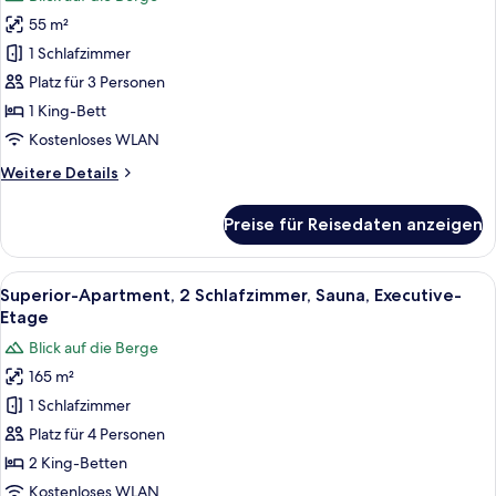
für
55 m²
Comfort-
Apartment,
1 Schlafzimmer
1 King-
Platz für 3 Personen
Bett,
1 King-Bett
Küche,
Kostenloses WLAN
Bergblick
Weitere
Weitere Details
anzeigen
Details
für
Preise für Reisedaten anzeigen
Comfort-
Apartment,
1 King-
Alle
Ein großzügiges Wohnzimmer mit Kamin
8
Bett,
Superior-Apartment, 2 Schlafzimmer, Sauna, Executive-
Fotos
Küche,
Etage
Bergblick
für
Blick auf die Berge
Superior-
165 m²
Apartment,
1 Schlafzimmer
2 Schlafzimmer,
Sauna,
Platz für 4 Personen
Executive-
2 King-Betten
Etage
Kostenloses WLAN