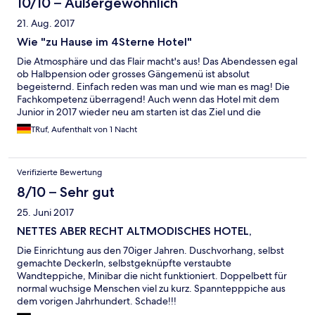
10/10 – Außergewöhnlich
21. Aug. 2017
Wie "zu Hause im 4Sterne Hotel"
Die Atmosphäre und das Flair macht's aus! Das Abendessen egal
ob Halbpension oder grosses Gängemenü ist absolut
begeisternd. Einfach reden was man und wie man es mag! Die
Fachkompetenz überragend! Auch wenn das Hotel mit dem
Junior in 2017 wieder neu am starten ist das Ziel und die
Kompetenz ist Sterneniveau! Die Erfahrung und die Kenntnisse
TRuf, Aufenthalt von 1 Nacht
sind da! Hoffentlich verliert das Ambiente damit den familären
und österreichischen Flair nicht. Wie 3 Sterne Küche geht weiss
und kann Familie Schachermayer, gepart mit Charme ist die
Verifizierte Bewertung
Spezilität. Vielen Dank für den schönen Aufenhalt.
8/10 – Sehr gut
25. Juni 2017
NETTES ABER RECHT ALTMODISCHES HOTEL,
Die Einrichtung aus den 70iger Jahren. Duschvorhang, selbst
gemachte Deckerln, selbstgeknüpfte verstaubte
Wandteppiche, Minibar die nicht funktioniert. Doppelbett für
normal wuchsige Menschen viel zu kurz. Spanntepppiche aus
dem vorigen Jahrhundert. Schade!!!