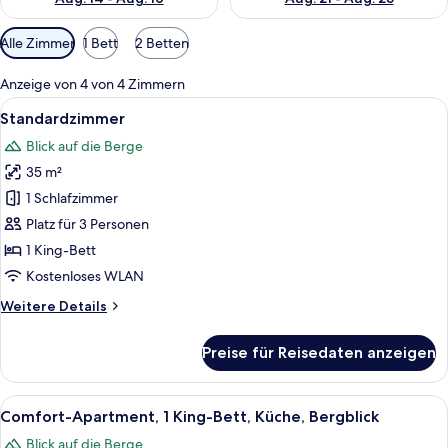
Verfügbare
Alle Zimmer
1 Bett
2 Betten
Filter
für
Anzeige von 4 von 4 Zimmern
Zimmer
Alle
Ein Schlafzimmer mit einem hölzernen
7
Standardzimmer
Fotos
Blick auf die Berge
für
35 m²
Standardzimmer
anzeigen
1 Schlafzimmer
Platz für 3 Personen
1 King-Bett
Kostenloses WLAN
Weitere
Weitere Details
Details
für
Preise für Reisedaten anzeigen
Standardzimmer
Alle
Ein Hotelzimmer mit einem großen Bett
13
Comfort-Apartment, 1 King-Bett, Küche, Bergblick
Fotos
Blick auf die Berge