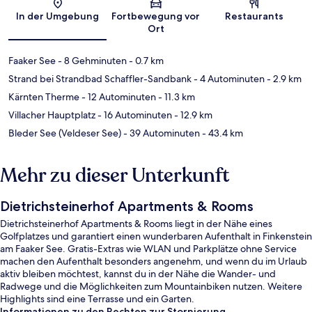
In der Umgebung
Fortbewegung vor
Restaurants
Ort
Faaker See
- 8 Gehminuten
- 0.7 km
Strand bei Strandbad Schaffler-Sandbank
- 4 Autominuten
- 2.9 km
Kärnten Therme
- 12 Autominuten
- 11.3 km
Villacher Hauptplatz
- 16 Autominuten
- 12.9 km
Bleder See (Veldeser See)
- 39 Autominuten
- 43.4 km
Mehr zu dieser Unterkunft
Dietrichsteinerhof Apartments & Rooms
Dietrichsteinerhof Apartments & Rooms liegt in der Nähe eines
Golfplatzes und garantiert einen wunderbaren Aufenthalt in Finkenstein
am Faaker See. Gratis-Extras wie WLAN und Parkplätze ohne Service
machen den Aufenthalt besonders angenehm, und wenn du im Urlaub
aktiv bleiben möchtest, kannst du in der Nähe die Wander- und
Radwege und die Möglichkeiten zum Mountainbiken nutzen. Weitere
Highlights sind eine Terrasse und ein Garten.
Informationen zu den Rechten zur Stornierung