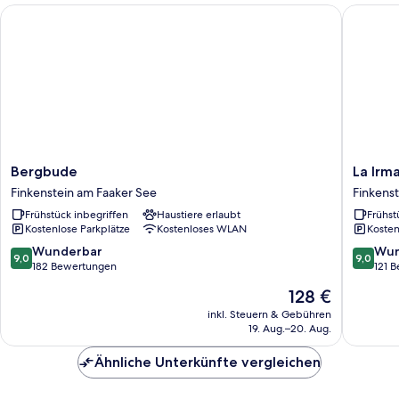
Bett,
Bergbude
La Irman
Nichtraucher,
Bergblick
Bergbude
La
Bergbude
La Irm
Finkenstein
Irmania
Finkenstein am Faaker See
Finkens
am
Pension
Frühstück inbegriffen
Haustiere erlaubt
Frühst
Faaker
Finkenst
Kostenlose Parkplätze
Kostenloses WLAN
Kosten
See
am
Faaker
9.0
9.0
Wunderbar
Wun
9,0
9,0
See
von
von
182 Bewertungen
121 
10,
10,
Der
128 €
Wunderbar,
Wunder
Preis
182
121
inkl. Steuern & Gebühren
beträgt
19. Aug.–20. Aug.
Bewertungen
Bewert
128 €
Ähnliche Unterkünfte vergleichen