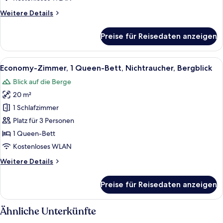
anzeigen
Weitere
Weitere Details
Details
für
Preise für Reisedaten anzeigen
Superior-
Apartment,
2 Schlafzimmer,
Alle
Ein ordentlich bezogenes Bett mit wei
8
Sauna,
Economy-Zimmer, 1 Queen-Bett, Nichtraucher, Bergblick
Fotos
Executive-
Blick auf die Berge
Etage
für
20 m²
Economy-
Zimmer,
1 Schlafzimmer
1
Platz für 3 Personen
Queen-
1 Queen-Bett
Bett,
Kostenloses WLAN
Nichtraucher,
Weitere
Weitere Details
Bergblick
Details
anzeigen
für
Preise für Reisedaten anzeigen
Economy-
Zimmer,
1
Ähnliche Unterkünfte
Queen-