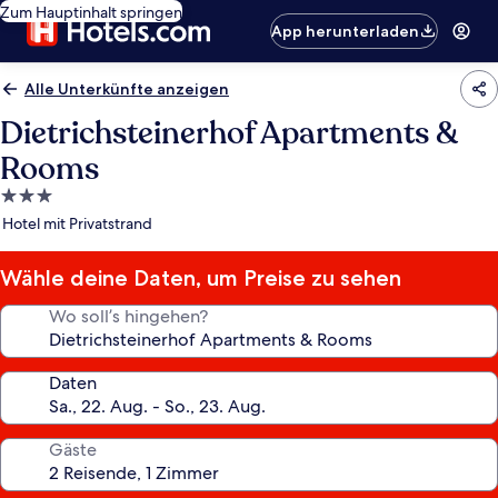
Zum Hauptinhalt springen
App herunterladen
Alle Unterkünfte anzeigen
Dietrichsteinerhof Apartments &
Rooms
3.0-
Sterne-
Hotel mit Privatstrand
Unterkunft
Wähle deine Daten, um Preise zu sehen
Wo soll’s hingehen?
Daten
Gäste