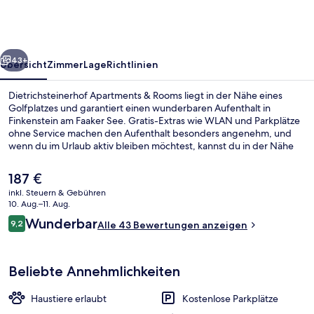
Rooms
rück
Weiter
43+
Übersicht
Zimmer
Lage
Richtlinien
Dietrichsteinerhof Apartments & Rooms liegt in der Nähe eines
Golfplatzes und garantiert einen wunderbaren Aufenthalt in
Finkenstein am Faaker See. Gratis-Extras wie WLAN und Parkplätze
ohne Service machen den Aufenthalt besonders angenehm, und
wenn du im Urlaub aktiv bleiben möchtest, kannst du in der Nähe
die Wander- und Radwege und die Möglichkeiten zum
Mountainbiken nutzen. Weitere Highlights sind eine Terrasse und
Der
187 €
ein Garten.
aktuelle
inkl. Steuern & Gebühren
Preis
10. Aug.–11. Aug.
See
beträgt
Bewertungen
Wunderbar
9,2
Alle 43 Bewertungen anzeigen
187 €.
9,2 von 10.
Beliebte Annehmlichkeiten
Haustiere erlaubt
Kostenlose Parkplätze