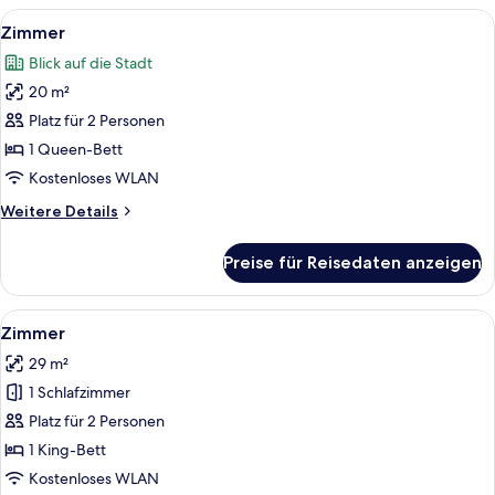
Alle
Ein Schlafzimmer mit einem Bett, Nac
4
Zimmer
Fotos
Blick auf die Stadt
für
20 m²
Zimmer
anzeigen
Platz für 2 Personen
1 Queen-Bett
Kostenloses WLAN
Weitere
Weitere Details
Details
für
Preise für Reisedaten anzeigen
Zimmer
Alle
Ein Schlafzimmer mit einem großen Be
4
Zimmer
Fotos
29 m²
für
1 Schlafzimmer
Zimmer
anzeigen
Platz für 2 Personen
1 King-Bett
Kostenloses WLAN