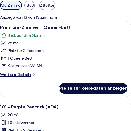
Verfügbare
Alle Zimmer
1 Bett
2 Betten
Filter
für
Anzeige von 13 von 13 Zimmern
Zimmer
Alle
Ein ordentlich eingerichtetes Schlafz
5
Premium-Zimmer, 1 Queen-Bett
Fotos
Blick auf den Garten
für
25 m²
Premium-
Zimmer,
Platz für 2 Personen
1
1 Queen-Bett
Queen-
Kostenloses WLAN
Bett
Weitere
Weitere Details
anzeigen
Details
für
Preise für Reisedaten anzeigen
Premium-
Zimmer,
1
Alle
Ein Schlafzimmer mit einem großen Be
5
Queen-
101 - Purple Peacock (ADA)
Fotos
Bett
20 m²
für
1 Schlafzimmer
101
-
Platz für 2 Personen