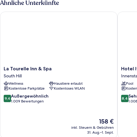
Ähnliche Unterkünfte
La Tourelle Inn & Spa
Hotel It
La
Hotel
La Tourelle Inn & Spa
Hotel 
Tourelle
Ithaca
South Hill
Innensta
Inn
Innenst
Wellness
Haustiere erlaubt
Pool
&
Ithaca
Kostenlose Parkplätze
Kostenloses WLAN
Kosten
Spa
South
9.4
8.4
Außergewöhnlich
Seh
9,4
8,4
Hill
von
von
1.009 Bewertungen
1.00
10,
10,
Außergewöhnlich,
Sehr
1.009
gut,
Der
158 €
Bewertungen
1.008
Preis
inkl. Steuern & Gebühren
Bewert
beträgt
31. Aug.–1. Sept.
158 €