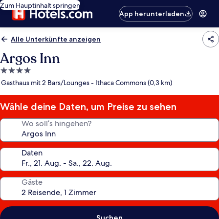
Zum Hauptinhalt springen
App herunterladen
Alle Unterkünfte anzeigen
Argos Inn
4.0-
Sterne-
Gasthaus mit 2 Bars/Lounges - Ithaca Commons (0,3 km)
Unterkunft
Wähle deine Daten, um Preise zu sehen
Wo soll’s hingehen?
Daten
Gäste
Suchen