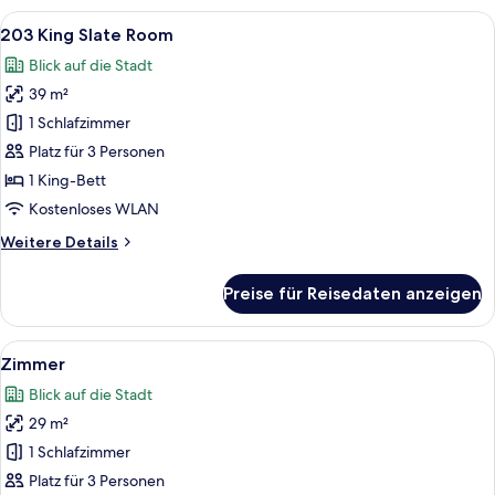
Alle
Ein Schlafzimmer mit einem großen Be
4
203 King Slate Room
Fotos
Blick auf die Stadt
für
39 m²
203
King
1 Schlafzimmer
Slate
Platz für 3 Personen
Room
1 King-Bett
anzeigen
Kostenloses WLAN
Weitere
Weitere Details
Details
für
Preise für Reisedaten anzeigen
203
King
Slate
Alle
Ein Schlafzimmer mit einem Bett, ein
4
Room
Zimmer
Fotos
Blick auf die Stadt
für
29 m²
Zimmer
anzeigen
1 Schlafzimmer
Platz für 3 Personen