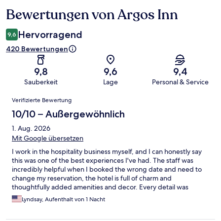
Bewertungen von Argos Inn
Bewertungen
Hervorragend
9,6
420 Bewertungen
9,8
9,6
9,4
Sauberkeit
Lage
Personal & Service
Bewertungen
Verifizierte Bewertung
10/10 – Außergewöhnlich
1. Aug. 2026
Mit Google übersetzen
I work in the hospitality business myself, and I can honestly say
this was one of the best experiences I've had. The staff was
incredibly helpful when I booked the wrong date and need to
change my reservation, the hotel is full of charm and
thoughtfully added amenities and decor. Every detail was
thought through with the highest level of execution, and the
Lyndsay, Aufenthalt von 1 Nacht
effect was one of comfort and elegance. I highly recommend
staying here if you have the chance.