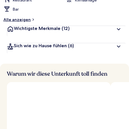
Restaurant
Klimaanlage
t
Bar
e
t
Alle anzeigen
Wichtigste Merkmale
(12)
Sich wie zu Hause fühlen
(6)
Warum wir diese Unterkunft toll finden