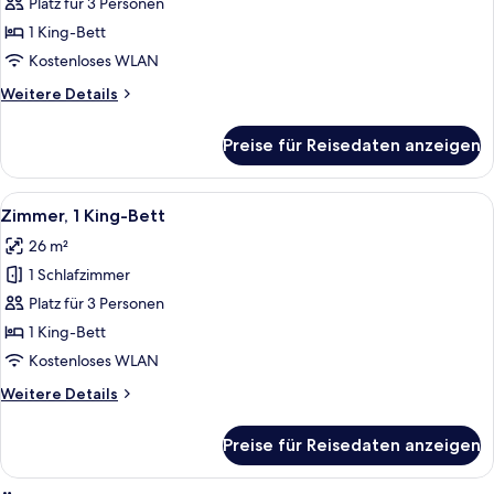
Platz für 3 Personen
Suite
anzeigen
1 King-Bett
Kostenloses WLAN
Weitere
Weitere Details
Details
für
Preise für Reisedaten anzeigen
Suite
Alle
Ein Schlafzimmer mit einem Bett, ein
3
Zimmer, 1 King-Bett
Fotos
26 m²
für
1 Schlafzimmer
Zimmer,
1 King-
Platz für 3 Personen
Bett
1 King-Bett
anzeigen
Kostenloses WLAN
Weitere
Weitere Details
Details
für
Preise für Reisedaten anzeigen
Zimmer,
1 King-
Bett