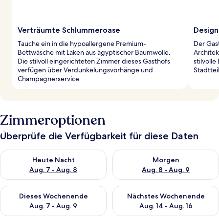
Verträumte Schlummeroase
Design
Tauche ein in die hypoallergene Premium-
Der Gast
Bettwäsche mit Laken aus ägyptischer Baumwolle.
Architek
Die stilvoll eingerichteten Zimmer dieses Gasthofs
stilvoll
verfügen über Verdunkelungsvorhänge und
Stadttei
Champagnerservice.
Zimmeroptionen
Überprüfe die Verfügbarkeit für diese Daten
Überprüfe die Verfügbarkeit für heute Nacht, Aug. 7 - Aug. 8.
Überprüfe die Verfügbarkeit f
Heute Nacht
Morgen
Aug. 7 - Aug. 8
Aug. 8 - Aug. 9
Überprüfe die Verfügbarkeit für dieses Wochenende, Aug. 7 - 
Überprüfe die Verfügbarkeit f
Dieses Wochenende
Nächstes Wochenende
Aug. 7 - Aug. 9
Aug. 14 - Aug. 16