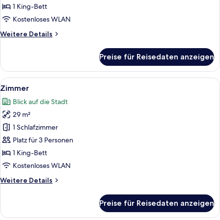
1 King-Bett
Kostenloses WLAN
Weitere
Weitere Details
Details
für
Preise für Reisedaten anzeigen
Zimmer
Alle
Ein Schlafzimmer mit einem großen Bet
5
Zimmer
Fotos
Blick auf die Stadt
für
29 m²
Zimmer
anzeigen
1 Schlafzimmer
Platz für 3 Personen
1 King-Bett
Kostenloses WLAN
Weitere
Weitere Details
Details
für
Preise für Reisedaten anzeigen
Zimmer