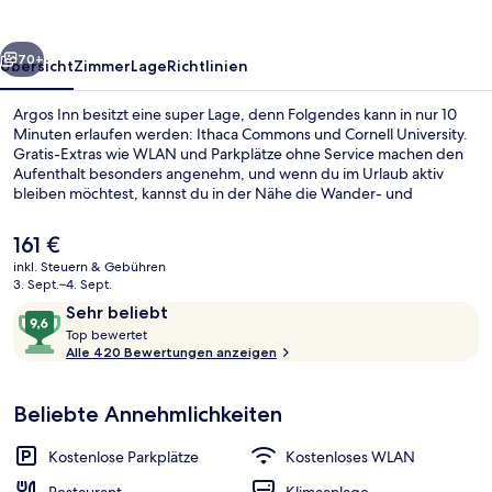
rück
Weiter
70+
Übersicht
Zimmer
Lage
Richtlinien
Argos Inn besitzt eine super Lage, denn Folgendes kann in nur 10
Minuten erlaufen werden: Ithaca Commons und Cornell University.
Gratis-Extras wie WLAN und Parkplätze ohne Service machen den
Aufenthalt besonders angenehm, und wenn du im Urlaub aktiv
bleiben möchtest, kannst du in der Nähe die Wander- und
Radwege, die Möglichkeiten zum Kajakfahren und die
Möglichkeiten zum Abfahrtslauf nutzen. Als weitere Highlights
Der
161 €
bietet dieses Gasthaus im Kolonialstil eine Terrasse, einen Garten
aktuelle
inkl. Steuern & Gebühren
und 2 Bars/Lounges. Andere Reisende lieben das hilfsbereite
Preis
3. Sept.–4. Sept.
Personal.
Außenbereich
beträgt
Bewertungen
9,6
Sehr beliebt
161 €.
T
von
Top bewertet
o
Alle 420 Bewertungen anzeigen
10,
p
Sehr
beliebt
Beliebte Annehmlichkeiten
b
e
w
Kostenlose Parkplätze
Kostenloses WLAN
e
r