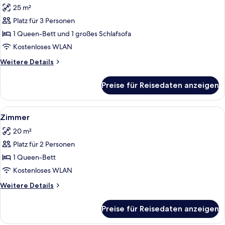
25 m²
für
Platz für 3 Personen
Zimmer
anzeigen
1 Queen-Bett und 1 großes Schlafsofa
Kostenloses WLAN
Weitere
Weitere Details
Details
für
Preise für Reisedaten anzeigen
Zimmer
Alle
Ein Schlafzimmer mit einem Bett, einem
4
Zimmer
Fotos
20 m²
für
Platz für 2 Personen
Zimmer
anzeigen
1 Queen-Bett
Kostenloses WLAN
Weitere
Weitere Details
Details
für
Preise für Reisedaten anzeigen
Zimmer