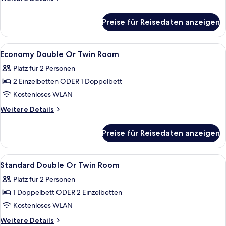
Details
für
Preise für Reisedaten anzeigen
Triple
Room
Alle
Ein Hotelzimmer mit einem Bett, einem
3
Economy Double Or Twin Room
Fotos
Platz für 2 Personen
für
2 Einzelbetten ODER 1 Doppelbett
Economy
Double
Kostenloses WLAN
Or
Weitere
Weitere Details
Twin
Details
für
Room
Preise für Reisedaten anzeigen
Economy
anzeigen
Double
Or
Alle
Ein modernes Badezimmer mit rundem
2
Twin
Standard Double Or Twin Room
Fotos
Room
Platz für 2 Personen
für
1 Doppelbett ODER 2 Einzelbetten
Standard
Double
Kostenloses WLAN
Or
Weitere
Weitere Details