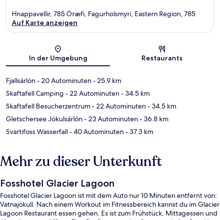
Hnappavellir, 785 Öræfi, Fagurholsmyri, Eastern Region, 785
Auf Karte anzeigen
Karte
In der Umgebung
Restaurants
Fjallsárlón
- 20 Autominuten
- 25.9 km
Skaftafell Camping
- 22 Autominuten
- 34.5 km
Skaftafell Besucherzentrum
- 22 Autominuten
- 34.5 km
Gletschersee Jökulsárlón
- 23 Autominuten
- 36.8 km
Svartifoss Wasserfall
- 40 Autominuten
- 37.3 km
Mehr zu dieser Unterkunft
Fosshotel Glacier Lagoon
Fosshotel Glacier Lagoon ist mit dem Auto nur 10 Minuten entfernt von:
Vatnajökull. Nach einem Workout im Fitnessbereich kannst du im Glacier
Lagoon Restaurant essen gehen. Es ist zum Frühstück, Mittagessen und