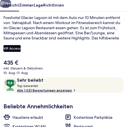
76+
Übersicht
Zimmer
Lage
Richtlinien
Fosshotel Glacier Lagoon ist mit dem Auto nur 10 Minuten entfernt
von: Vatnajökull. Nach einem Workout im Fitnessbereich kannst du
im Glacier Lagoon Restaurant essen gehen. Es ist zum Frühstück,
Mittagessen und Abendessen geöffnet. Eine Bar/Lounge, eine
Sauna und eine Snackbar sind weitere Highlights. Das hilfsbereite
Personal und die Bar erhalten tolle Bewertungen von anderen
Reisenden.
VIP Access
Der
435 €
Außen-Whirlpool
aktuelle
inkl. Steuern & Gebühren
Preis
10. Aug.–11. Aug.
beträgt
Bewertungen
9,6
Sehr beliebt
435 €.
T
von
Top bewertet
o
Alle 1.021 Bewertungen anzeigen
10,
p
Sehr
beliebt
Beliebte Annehmlichkeiten
b
e
w
Haustiere erlaubt
Kostenlose Parkplätze
e
r
Kostenloses WLAN
Restaurant