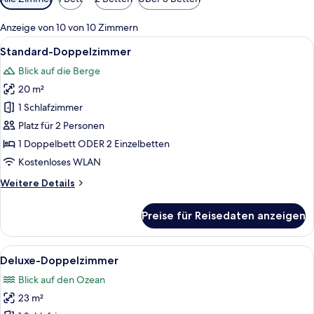
Filter
für
Anzeige von 10 von 10 Zimmern
Zimmer
Alle
Ein Hotelzimmer mit zwei Betten, eine
9
Standard-Doppelzimmer
Fotos
Blick auf die Berge
für
20 m²
Standard-
Doppelzimmer
1 Schlafzimmer
anzeigen
Platz für 2 Personen
1 Doppelbett ODER 2 Einzelbetten
Kostenloses WLAN
Weitere
Weitere Details
Details
für
Preise für Reisedaten anzeigen
Standard-
Doppelzimmer
Alle
Ein Hotelzimmer mit großem Fenster, 
6
Deluxe-Doppelzimmer
Fotos
Blick auf den Ozean
für
23 m²
Deluxe-