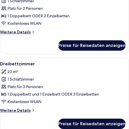
Doppelzimmer
1 Schlafzimmer
anzeigen
Platz für 2 Personen
1 Doppelbett ODER 2 Einzelbetten
Kostenloses WLAN
Weitere
Weitere Details
Details
für
Preise für Reisedaten anzeigen
Deluxe-
Doppelzimmer
Alle
Ein Hotelzimmer mit zwei Betten, ein
4
Dreibettzimmer
Fotos
23 m²
für
1 Schlafzimmer
Dreibettzimmer
anzeigen
Platz für 3 Personen
1 Doppelbett und 1 Einzelbett ODER 3 Einzelbetten
Kostenloses WLAN
Weitere
Weitere Details
Details
für
Preise für Reisedaten anzeigen
Dreibettzimmer