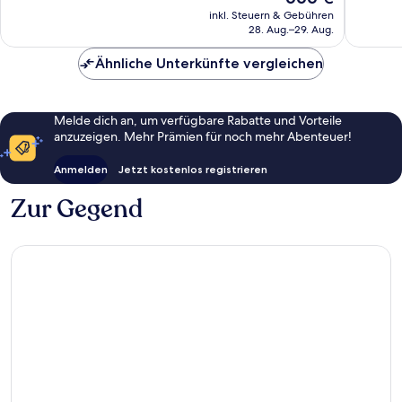
Preis
871
1.005
inkl. Steuern & Gebühren
beträgt
28. Aug.–29. Aug.
Bewertungen
Bewert
666 €
Ähnliche Unterkünfte vergleichen
Melde dich an, um verfügbare Rabatte und Vorteile
anzuzeigen. Mehr Prämien für noch mehr Abenteuer!
Anmelden
Jetzt kostenlos registrieren
Zur Gegend