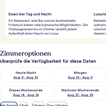
Essen bei Tag und Nacht
Luxuri
Ein Restaurant, eine Bar und ein kontinentales
Beheizt
Frühstück bieten viele kulinarische Möglichkeiten. Der
während
Champagnerservice im Zimmer verleiht jedem
umschme
Aufenthalt einen Hauch von Luxus.
diesem 
Zimmeroptionen
Überprüfe die Verfügbarkeit für diese Daten
Überprüfe die Verfügbarkeit für heute Nacht, Aug. 9 - Aug. 10
Überprüfe die Verfügbarkeit fü
Heute Nacht
Morgen
Aug. 9 - Aug. 10
Aug. 10 - Aug. 11
Überprüfe die Verfügbarkeit für dieses Wochenende, Aug. 14 -
Überprüfe die Verfügbarkeit f
Dieses Wochenende
Nächstes Wochenende
Aug. 14 - Aug. 16
Aug. 21 - Aug. 23
Verfügbare
Alle Zimmer
1 Bett
2 Betten
Über 3 Betten