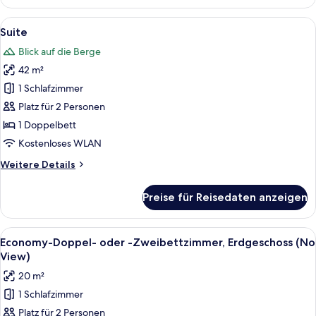
Alle
Ein modernes Schlafzimmer mit großem B
8
Suite
Fotos
Blick auf die Berge
für
42 m²
Suite
anzeigen
1 Schlafzimmer
Platz für 2 Personen
1 Doppelbett
Kostenloses WLAN
Weitere
Weitere Details
Details
für
Preise für Reisedaten anzeigen
Suite
Alle
Ein Hotelzimmer mit zwei Betten, ein
6
Economy-Doppel- oder -Zweibettzimmer, Erdgeschoss (No
Fotos
View)
für
20 m²
Economy-
1 Schlafzimmer
Doppel-
Platz für 2 Personen
oder