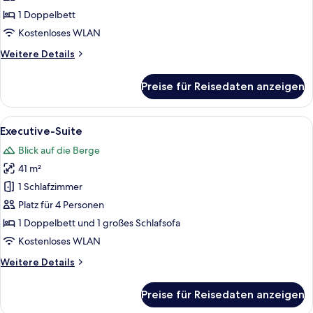
-
1 Doppelbett
Zweibettzimmer,
Kostenloses WLAN
Erdgeschoss
Weitere
Weitere Details
(No
Details
View)
für
Preise für Reisedaten anzeigen
Economy-
anzeigen
Doppel-
oder
Alle
Ein Schlafzimmer mit großem Fenster, 
7
-
Executive-Suite
Fotos
Zweibettzimmer,
Blick auf die Berge
Erdgeschoss
für
(No
41 m²
Executive-
View)
Suite
1 Schlafzimmer
anzeigen
Platz für 4 Personen
1 Doppelbett und 1 großes Schlafsofa
Kostenloses WLAN
Weitere
Weitere Details
Details
für
Preise für Reisedaten anzeigen
Executive-
Suite