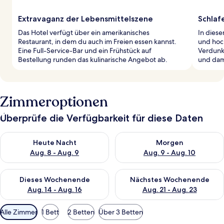
Extravaganz der Lebensmittelszene
Schlaf
Das Hotel verfügt über ein amerikanisches
In dies
Restaurant, in dem du auch im Freien essen kannst.
und hoc
Eine Full-Service-Bar und ein Frühstück auf
Verdunk
Bestellung runden das kulinarische Angebot ab.
und dam
Zimmeroptionen
Überprüfe die Verfügbarkeit für diese Daten
Überprüfe die Verfügbarkeit für heute Nacht, Aug. 8 - Aug. 9.
Überprüfe die Verfügbarkeit f
Heute Nacht
Morgen
Aug. 8 - Aug. 9
Aug. 9 - Aug. 10
Überprüfe die Verfügbarkeit für dieses Wochenende, Aug. 14 -
Überprüfe die Verfügbarkeit f
Dieses Wochenende
Nächstes Wochenende
Aug. 14 - Aug. 16
Aug. 21 - Aug. 23
Verfügbare
Alle Zimmer
1 Bett
2 Betten
Über 3 Betten
Filter