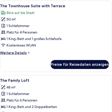
Suite
Alle
Ein modernes Hotelzimmer mit einem gr
8
The Townhouse Suite with Terrace
Fotos
Blick auf die Stadt
für
50 m²
The
Townhouse
1 Schlafzimmer
Suite
Platz für 4 Personen
with
1 King-Bett und 1 großes Schlafsofa
Terrace
Kostenloses WLAN
anzeigen
Weitere
Weitere Details
Details
für
Preise für Reisedaten anzeigen
The
Townhouse
Suite
Alle
Ein modernes Hotelzimmer mit einem g
7
with
The Family Loft
Fotos
Terrace
48 m²
für
1 Schlafzimmer
The
Family
Platz für 6 Personen
Loft
1 King-Bett und 2 Doppelbetten