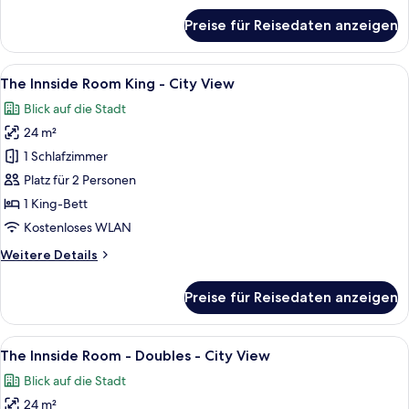
für
Preise für Reisedaten anzeigen
The
Innside
Room
Alle
Ein Hotelzimmer mit einem großen Bett
8
-
The Innside Room King - City View
Fotos
Doubles
Blick auf die Stadt
für
24 m²
The
Innside
1 Schlafzimmer
Room
Platz für 2 Personen
King
1 King-Bett
-
Kostenloses WLAN
City
Weitere
Weitere Details
View
Details
anzeigen
für
Preise für Reisedaten anzeigen
The
Innside
Room
Alle
Ein Hotelzimmer mit zwei Betten, einem
7
King
The Innside Room - Doubles - City View
Fotos
-
Blick auf die Stadt
City
für
View
24 m²
The