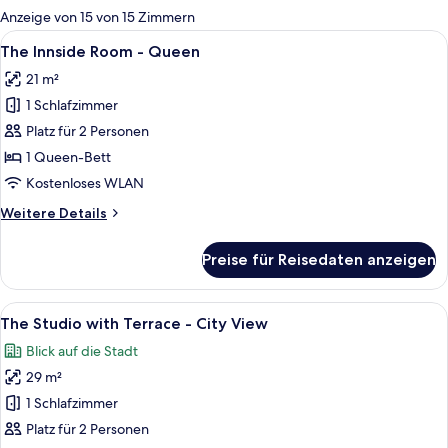
für
Anzeige von 15 von 15 Zimmern
Zimmer
Alle
Ein modernes Hotelzimmer mit einem gr
8
The Innside Room - Queen
Fotos
21 m²
für
1 Schlafzimmer
The
Innside
Platz für 2 Personen
Room
1 Queen-Bett
-
Kostenloses WLAN
Queen
Weitere
Weitere Details
anzeigen
Details
für
Preise für Reisedaten anzeigen
The
Innside
Room
Alle
Ein modernes Hotelzimmer mit einem gr
7
-
The Studio with Terrace - City View
Fotos
Queen
Blick auf die Stadt
für
29 m²
The
Studio
1 Schlafzimmer
with
Platz für 2 Personen