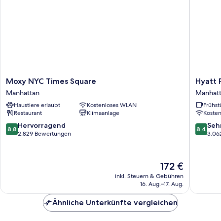
City
View
Moxy
Hyatt
Moxy NYC Times Square
Hyatt 
NYC
Place
Manhattan
Manhat
Times
New
Haustiere erlaubt
Kostenloses WLAN
Frühst
Square
York
Restaurant
Klimaanlage
Koste
Manhattan
/
Chelsea
8.8
8.4
Hervorragend
Seh
8,8
8,4
Manhatt
von
von
2.829 Bewertungen
3.06
10,
10,
Hervorragend,
Sehr
2.829
gut,
Der
172 €
Bewertungen
3.062
Preis
inkl. Steuern & Gebühren
Bewert
beträgt
16. Aug.–17. Aug.
172 €
Ähnliche Unterkünfte vergleichen