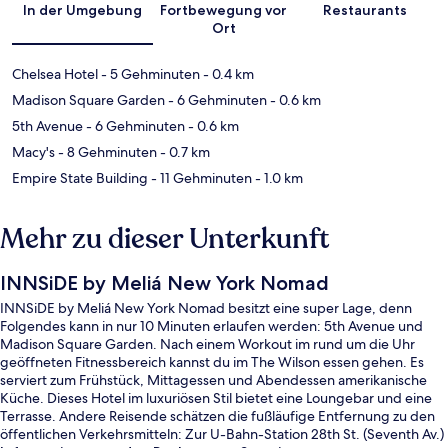
In der Umgebung
Fortbewegung vor
Restaurants
Ort
Chelsea Hotel
- 5 Gehminuten
- 0.4 km
Madison Square Garden
- 6 Gehminuten
- 0.6 km
5th Avenue
- 6 Gehminuten
- 0.6 km
Macy's
- 8 Gehminuten
- 0.7 km
Empire State Building
- 11 Gehminuten
- 1.0 km
Mehr zu dieser Unterkunft
INNSiDE by Meliá New York Nomad
INNSiDE by Meliá New York Nomad besitzt eine super Lage, denn
Folgendes kann in nur 10 Minuten erlaufen werden: 5th Avenue und
Madison Square Garden. Nach einem Workout im rund um die Uhr
geöffneten Fitnessbereich kannst du im The Wilson essen gehen. Es
serviert zum Frühstück, Mittagessen und Abendessen amerikanische
Küche. Dieses Hotel im luxuriösen Stil bietet eine Loungebar und eine
Terrasse. Andere Reisende schätzen die fußläufige Entfernung zu den
öffentlichen Verkehrsmitteln: Zur U-Bahn-Station 28th St. (Seventh Av.)