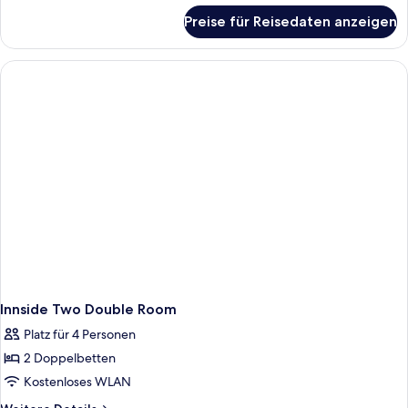
für
Preise für Reisedaten anzeigen
Innside
King
Room
Innside Two Double Room
Platz für 4 Personen
2 Doppelbetten
Kostenloses WLAN
Weitere