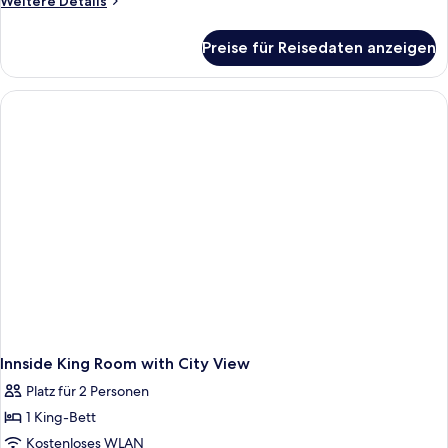
Weitere Details
Details
für
Preise für Reisedaten anzeigen
Innside
Two
Double
Room
Innside King Room with City View
Platz für 2 Personen
1 King-Bett
Kostenloses WLAN