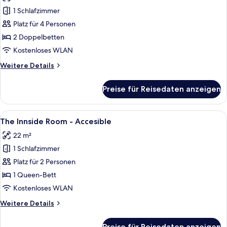
Innside
1 Schlafzimmer
Room
Platz für 4 Personen
-
2 Doppelbetten
Doubles
Kostenloses WLAN
-
Weitere
Weitere Details
City
Details
View
für
Preise für Reisedaten anzeigen
anzeigen
The
Innside
Room
Alle
Ein modernes Hotelzimmer mit einem gr
5
-
The Innside Room - Accesible
Fotos
Doubles
22 m²
-
für
City
1 Schlafzimmer
The
View
Innside
Platz für 2 Personen
Room
1 Queen-Bett
-
Kostenloses WLAN
Accesible
Weitere
Weitere Details
anzeigen
Details
für
Preise für Reisedaten anzeigen