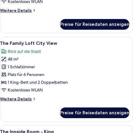
anzeigen
Kostenloses WLAN
Weitere
Weitere Details
Details
für
Preise für Reisedaten anzeigen
The
Family
Loft
Alle
Ein modernes Hotelzimmer mit einer gl
7
The Family Loft City View
Fotos
Blick auf die Stadt
für
48 m²
The
Family
1 Schlafzimmer
Loft
Platz für 6 Personen
City
1 King-Bett und 2 Doppelbetten
View
Kostenloses WLAN
anzeigen
Weitere
Weitere Details
Details
für
Preise für Reisedaten anzeigen
The
Family
Loft
Alle
Ein modernes Hotelzimmer mit einem g
8
City
The Innside Room - King