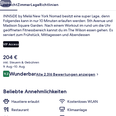
109+
Übersicht
Zimmer
Lage
Richtlinien
INNSiDE by Meliá New York Nomad besitzt eine super Lage, denn
Folgendes kann in nur 10 Minuten erlaufen werden: 5th Avenue und
Madison Square Garden. Nach einem Workout im rund um die Uhr
geöffneten Fitnessbereich kannst du im The Wilson essen gehen. Es
serviert zum Frühstück, Mittagessen und Abendessen
amerikanische Küche. Dieses Hotel im luxuriösen Stil bietet eine
Loungebar und eine Terrasse. Andere Reisende schätzen die
VIP Access
fußläufige Entfernung zu den öffentlichen Verkehrsmitteln: Zur U-
Bahn-Station 28th St. (Seventh Av.) sind es 2 und zur U-Bahn-
Der
204 €
Station 28th St. (Broadway) sind es 5 Gehminuten.
Frühstück, Mittagessen, Abendessen 
aktuelle
inkl. Steuern & Gebühren
Preis
9. Aug.–10. Aug.
beträgt
Bewertungen
Wunderbar
9,2
Alle 2.316 Bewertungen anzeigen
204 €.
9,2 von 10.
Beliebte Annehmlichkeiten
Haustiere erlaubt
Kostenloses WLAN
Restaurant
Klimaanlage