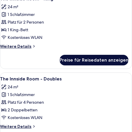
Fotos
View
24 m²
für
1 Schlafzimmer
The
Innside
Platz für 2 Personen
Room
1 King-Bett
-
Kostenloses WLAN
King
Weitere
Weitere Details
anzeigen
Details
für
Preise für Reisedaten anzeigen
The
Innside
Room
Alle
Ein Hotelzimmer mit einem großen Bett,
6
-
The Innside Room - Doubles
Fotos
King
24 m²
für
1 Schlafzimmer
The
Innside
Platz für 4 Personen
Room
2 Doppelbetten
-
Kostenloses WLAN
Doubles
Weitere
Weitere Details
anzeigen
Details