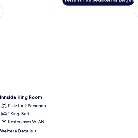
The
Innside
Room
-
Accesible
Innside King Room
Platz für 2 Personen
1 King-Bett
Kostenloses WLAN
Weitere
Weitere Details
Details