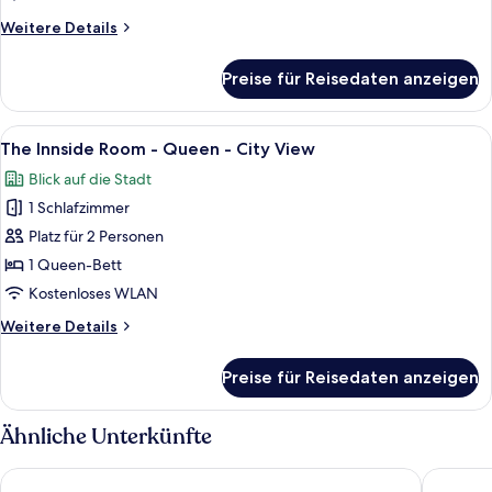
Weitere
Weitere Details
Details
für
Preise für Reisedaten anzeigen
Innside
King
Room
Alle
Ein Bett mit einem gemusterten Bettb
1
with
The Innside Room - Queen - City View
Fotos
City
Blick auf die Stadt
View
für
1 Schlafzimmer
The
Innside
Platz für 2 Personen
Room
1 Queen-Bett
-
Kostenloses WLAN
Queen
Weitere
Weitere Details
-
Details
City
für
Preise für Reisedaten anzeigen
The
View
Innside
anzeigen
Room
Ähnliche Unterkünfte
-
Queen
Moxy NYC Times Square
Hyatt Pl
-