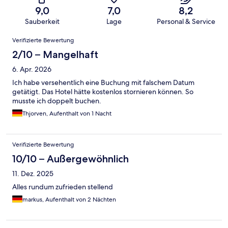
9,0
7,0
8,2
Sauberkeit
Lage
Personal & Service
Bewertungen
Verifizierte Bewertung
2/10 – Mangelhaft
6. Apr. 2026
Ich habe versehentlich eine Buchung mit falschem Datum
getätigt. Das Hotel hätte kostenlos stornieren können. So
musste ich doppelt buchen.
Thjorven, Aufenthalt von 1 Nacht
Verifizierte Bewertung
10/10 – Außergewöhnlich
11. Dez. 2025
Alles rundum zufrieden stellend
markus, Aufenthalt von 2 Nächten