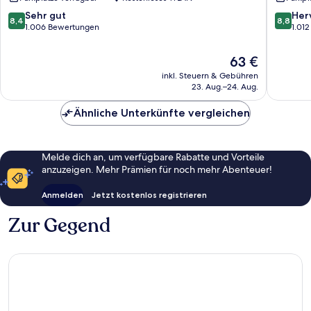
Trudering-
Truderi
Riem
Riem
8.4
8.8
Sehr gut
Her
8,4
8,8
von
von
1.006 Bewertungen
1.01
10,
10,
Sehr
Hervorr
Der
63 €
gut,
1.012
Preis
inkl. Steuern & Gebühren
1.006
Bewert
beträgt
23. Aug.–24. Aug.
Bewertungen
63 €
Ähnliche Unterkünfte vergleichen
Melde dich an, um verfügbare Rabatte und Vorteile
anzuzeigen. Mehr Prämien für noch mehr Abenteuer!
Anmelden
Jetzt kostenlos registrieren
Zur Gegend