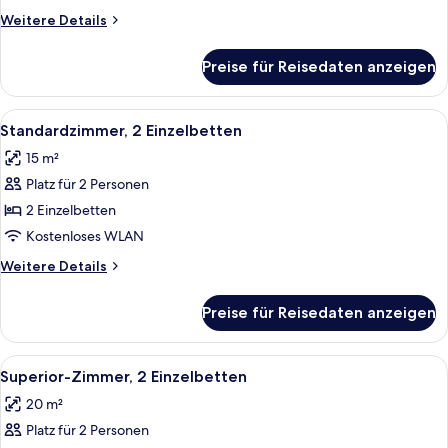
Weitere
Weitere Details
Details
für
Preise für Reisedaten anzeigen
Standardzimmer,
1 Einzelbett
Alle
Ein Doppelbett mit weißen Leinen, ei
6
Standardzimmer, 2 Einzelbetten
Fotos
15 m²
für
Platz für 2 Personen
Standardzimmer,
2 Einzelbetten
2 Einzelbetten
anzeigen
Kostenloses WLAN
Weitere
Weitere Details
Details
für
Preise für Reisedaten anzeigen
Standardzimmer,
2 Einzelbetten
Alle
Ein Hotelzimmer mit Bett, Nachttisch
4
Superior-Zimmer, 2 Einzelbetten
Fotos
20 m²
für
Platz für 2 Personen
Superior-