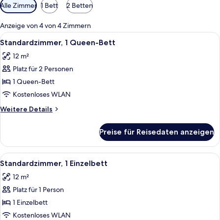
Verfügbare
Alle Zimmer
1 Bett
2 Betten
Filter
für
Anzeige von 4 von 4 Zimmern
Zimmer
Alle
Standardzimmer, 1 Queen-Bett | Aller
5
Standardzimmer, 1 Queen-Bett
Fotos
12 m²
für
Platz für 2 Personen
Standardzimmer,
1
1 Queen-Bett
Queen-
Kostenloses WLAN
Bett
Weitere
Weitere Details
anzeigen
Details
für
Preise für Reisedaten anzeigen
Standardzimmer,
1
Queen-
Alle
Ein modernes Schlafzimmer mit einem 
6
Bett
Standardzimmer, 1 Einzelbett
Fotos
12 m²
für
Platz für 1 Person
Standardzimmer,
1 Einzelbett
1 Einzelbett
anzeigen
Kostenloses WLAN