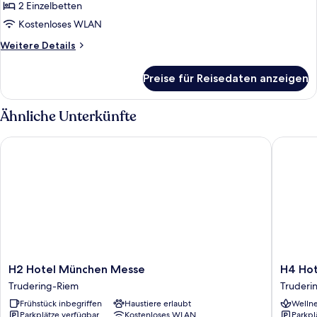
Zimmer,
2 Einzelbetten
2 Einzelbetten
Kostenloses WLAN
anzeigen
Weitere
Weitere Details
Details
für
Preise für Reisedaten anzeigen
Superior-
Zimmer,
2 Einzelbetten
Ähnliche Unterkünfte
H2 Hotel München Messe
H4 Hote
H2
H4
H2 Hotel München Messe
H4 Ho
Hotel
Hotel
Trudering-Riem
Truderi
München
Münche
Frühstück inbegriffen
Haustiere erlaubt
Wellne
Messe
Messe
Parkplätze verfügbar
Kostenloses WLAN
Parkpl