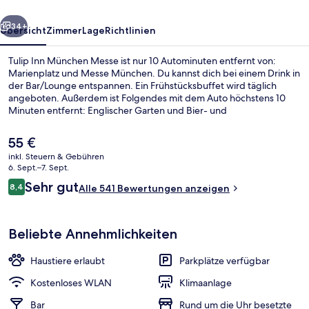
rück
Weiter
34+
Übersicht
Zimmer
Lage
Richtlinien
Tulip Inn München Messe ist nur 10 Autominuten entfernt von:
Marienplatz und Messe München. Du kannst dich bei einem Drink in
der Bar/Lounge entspannen. Ein Frühstücksbuffet wird täglich
angeboten. Außerdem ist Folgendes mit dem Auto höchstens 10
Minuten entfernt: Englischer Garten und Bier- und
Oktoberfestmuseum. Andere Reisende mögen den allgemeinen
Zustand der Unterkunft.
Der
55 €
aktuelle
inkl. Steuern & Gebühren
Preis
6. Sept.–7. Sept.
Tägliches Frühstücksbuffet gegen Ge
beträgt
Bewertungen
Sehr gut
8,4
Alle 541 Bewertungen anzeigen
55 €.
8,4 von 10.
Beliebte Annehmlichkeiten
Haustiere erlaubt
Parkplätze verfügbar
Kostenloses WLAN
Klimaanlage
Bar
Rund um die Uhr besetzte