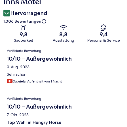
Inns Motel
Hervorragend
9,6
1.006 Bewertungen
9,8
8,8
9,4
Sauberkeit
Ausstattung
Personal & Service
Bewertungen
Verifizierte Bewertung
10/10 – Außergewöhnlich
9. Aug. 2023
Sehr schön
Gabriela, Aufenthalt von 1 Nacht
Verifizierte Bewertung
10/10 – Außergewöhnlich
7. Okt. 2023
Top Wahl in Hungry Horse