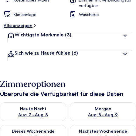
Kostenloses WLAN
Zimmer mit Verbindungstür
t
verfügbar
e
Klimaanlage
Wäscherei
t
Alle anzeigen
Wichtigste Merkmale
(3)
Sich wie zu Hause fühlen
(6)
Zimmeroptionen
Überprüfe die Verfügbarkeit für diese Daten
Überprüfe die Verfügbarkeit für heute Nacht, Aug. 7 - Aug. 8.
Überprüfe die Verfügbarkeit f
Heute Nacht
Morgen
Aug. 7 - Aug. 8
Aug. 8 - Aug. 9
Überprüfe die Verfügbarkeit für dieses Wochenende, Aug. 7 - 
Überprüfe die Verfügbarkeit f
Dieses Wochenende
Nächstes Wochenende