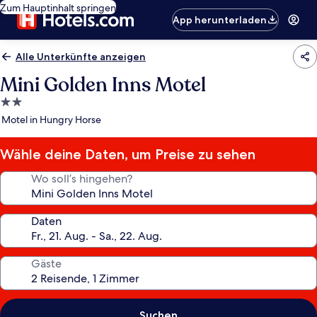
Zum Hauptinhalt springen
App herunterladen
Alle Unterkünfte anzeigen
Mini Golden Inns Motel
2.0-
Sterne-
Motel in Hungry Horse
Unterkunft
Wähle deine Daten, um Preise zu sehen
Wo soll’s hingehen?
Daten
Gäste
Suchen