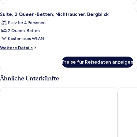
2 Queen-
Betten,
Alle
Ein kleines, sauberes Badezimmer mit
1
Nichtraucher,
Suite, 2 Queen-Betten, Nichtraucher, Bergblick
Fotos
Kochnische
Platz für 4 Personen
für
2 Queen-Betten
Suite,
2 Queen-
Kostenloses WLAN
Betten,
Weitere
Weitere Details
Nichtraucher,
Details
für
Bergblick
Preise für Reisedaten anzeigen
Suite,
anzeigen
2 Queen-
Betten,
Ähnliche Unterkünfte
Nichtraucher,
Bergblick
Meadow Lake Resort & Condos
Wonderst