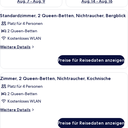
Aug. 7 - Aug. 9
Aug. 14 - Aug. 16
Alle
Ein Zimmer mit Schreibtisch aus Holz
7
Standardzimmer, 2 Queen-Betten, Nichtraucher, Bergblick
Fotos
Platz für 4 Personen
für
2 Queen-Betten
Standardzimmer,
2 Queen-
Kostenloses WLAN
Betten,
Weitere
Weitere Details
Nichtraucher,
Details
für
Bergblick
Preise für Reisedaten anzeigen
Standardzimmer,
anzeigen
2 Queen-
Betten,
Alle
Eine kleine Küche mit weißen Schränk
3
Nichtraucher,
Zimmer, 2 Queen-Betten, Nichtraucher, Kochnische
Fotos
Bergblick
Platz für 4 Personen
für
2 Queen-Betten
Zimmer,
2 Queen-
Kostenloses WLAN
Betten,
Weitere
Weitere Details
Nichtraucher,
Details
für
Kochnische
Preise für Reisedaten anzeigen
Zimmer,
anzeigen