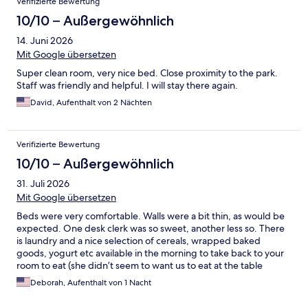
Verifizierte Bewertung
10/10 – Außergewöhnlich
14. Juni 2026
Mit Google übersetzen
Super clean room, very nice bed. Close proximity to the park.
Staff was friendly and helpful. I will stay there again.
David, Aufenthalt von 2 Nächten
Verifizierte Bewertung
10/10 – Außergewöhnlich
31. Juli 2026
Mit Google übersetzen
Beds were very comfortable. Walls were a bit thin, as would be
expected. One desk clerk was so sweet, another less so. There
is laundry and a nice selection of cereals, wrapped baked
goods, yogurt etc available in the morning to take back to your
room to eat (she didn’t seem to want us to eat at the table
there.) Overall very pleased with this place especially
Deborah, Aufenthalt von 1 Nacht
considering we only booked it about a month out in high
season.