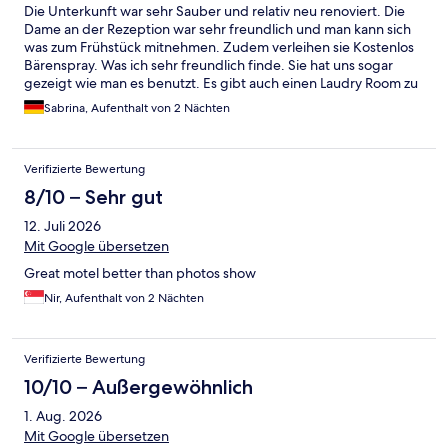
Die Unterkunft war sehr Sauber und relativ neu renoviert. Die
Dame an der Rezeption war sehr freundlich und man kann sich
was zum Frühstück mitnehmen. Zudem verleihen sie Kostenlos
Bärenspray. Was ich sehr freundlich finde. Sie hat uns sogar
gezeigt wie man es benutzt. Es gibt auch einen Laudry Room zu
fairen Preisen und einen Getränkeautomat. Gute Entscheidung
Sabrina, Aufenthalt von 2 Nächten
dieses Motel zu buchen.
Verifizierte Bewertung
8/10 – Sehr gut
12. Juli 2026
Mit Google übersetzen
Great motel better than photos show
Nir, Aufenthalt von 2 Nächten
Verifizierte Bewertung
10/10 – Außergewöhnlich
1. Aug. 2026
Mit Google übersetzen