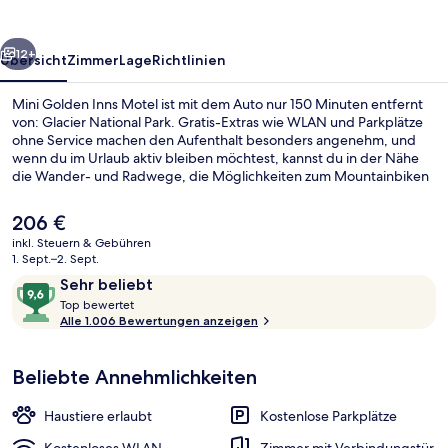
rück
Weiter
12+
Übersicht
Zimmer
Lage
Richtlinien
Mini Golden Inns Motel ist mit dem Auto nur 150 Minuten entfernt
von: Glacier National Park. Gratis-Extras wie WLAN und Parkplätze
ohne Service machen den Aufenthalt besonders angenehm, und
wenn du im Urlaub aktiv bleiben möchtest, kannst du in der Nähe
die Wander- und Radwege, die Möglichkeiten zum Mountainbiken
und die Möglichkeiten zum Skilanglauf nutzen. Andere Reisende
lieben die praktischen Parkplätze und das hilfsbereite Personal.
Der
206 €
aktuelle
inkl. Steuern & Gebühren
Preis
1. Sept.–2. Sept.
Zimmer, 2 Queen-Betten, Nichtraucher
beträgt
Bewertungen
9,6
Sehr beliebt
206 €.
T
von
Top bewertet
o
Alle 1.006 Bewertungen anzeigen
10,
p
Sehr
beliebt
Beliebte Annehmlichkeiten
b
e
w
Haustiere erlaubt
Kostenlose Parkplätze
e
r