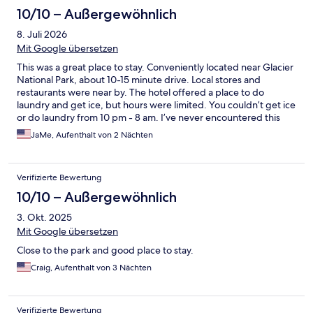
10/10 – Außergewöhnlich
8. Juli 2026
Mit Google übersetzen
This was a great place to stay. Conveniently located near Glacier
National Park, about 10-15 minute drive. Local stores and
restaurants were near by. The hotel offered a place to do
laundry and get ice, but hours were limited. You couldn’t get ice
or do laundry from 10 pm - 8 am. I’ve never encountered this
before and it was an inconvenience.
JaMe, Aufenthalt von 2 Nächten
Verifizierte Bewertung
10/10 – Außergewöhnlich
3. Okt. 2025
Mit Google übersetzen
Close to the park and good place to stay.
Craig, Aufenthalt von 3 Nächten
Verifizierte Bewertung