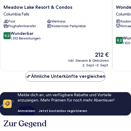
Meadow
Wonder
Meadow Lake Resort & Condos
Wonder
Lake
at
Columbia Falls
Columbia
Resort
Glacier
Pool
Wellness
Kosten
&
Columbi
Flughafentransfer
Kostenlose Parkplätze
Klimaa
Condos
Falls
Columbia
9.2
Wunderbar
9,2
9.2
Falls
Wun
von
1.310 Bewertungen
9,2
von
1.10
10,
10,
Wunderbar,
Der
Wunder
212 €
1.310
Preis
1.100
Bewertungen
inkl. Steuern & Gebühren
beträgt
Bewert
2. Sept.–3. Sept.
212 €
Ähnliche Unterkünfte vergleichen
Melde dich an, um verfügbare Rabatte und Vorteile
anzuzeigen. Mehr Prämien für noch mehr Abenteuer!
Anmelden
Jetzt kostenlos registrieren
Zur Gegend