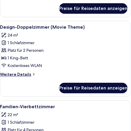
für
Preise für Reisedaten anzeigen
Economy-
Zimmer
Alle
Ein Schlafzimmer mit einem Bett, eine
7
Design-Doppelzimmer (Movie Theme)
Fotos
24 m²
für
1 Schlafzimmer
Design-
Doppelzimmer
Platz für 2 Personen
(Movie
1 King-Bett
Theme)
Kostenloses WLAN
anzeigen
Weitere
Weitere Details
Details
für
Preise für Reisedaten anzeigen
Design-
Doppelzimmer
(Movie
Alle
Ein Hotelzimmer mit zwei Betten, or
6
Theme)
Familien-Vierbettzimmer
Fotos
22 m²
für
1 Schlafzimmer
Familien-
Vierbettzimmer
Platz für 4 Personen