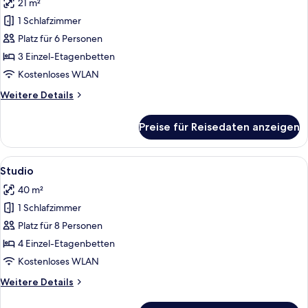
21 m²
für
1 Schlafzimmer
Design-
Studio
Platz für 6 Personen
anzeigen
3 Einzel-Etagenbetten
Kostenloses WLAN
Weitere
Weitere Details
Details
für
Preise für Reisedaten anzeigen
Design-
Studio
Alle
Ein schmales Zimmer mit Holzwänden u
10
Studio
Fotos
40 m²
für
1 Schlafzimmer
Studio
anzeigen
Platz für 8 Personen
4 Einzel-Etagenbetten
Kostenloses WLAN
Weitere
Weitere Details
Details
für