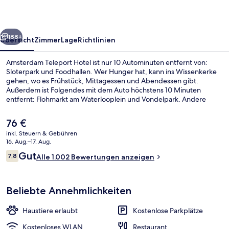
rück
Weiter
188+
Übersicht
Zimmer
Lage
Richtlinien
Amsterdam Teleport Hotel ist nur 10 Autominuten entfernt von:
Sloterpark und Foodhallen. Wer Hunger hat, kann ins Wissenkerke
gehen, wo es Frühstück, Mittagessen und Abendessen gibt.
Außerdem ist Folgendes mit dem Auto höchstens 10 Minuten
entfernt: Flohmarkt am Waterlooplein und Vondelpark. Andere
Reisende haben viel Gutes über das hilfsbereite Personal zu
berichten. Die öffentlichen Verkehrsmittel sind nur einen kurzen
Der
76 €
Fußmarsch entfernt: Zur Haltestelle Sloterdijk sind es 8 Minuten und
aktuelle
inkl. Steuern & Gebühren
zur Haltestelle Burgemeester Fockstraat 9 Minuten.
Preis
16. Aug.–17. Aug.
Doppelzimmer | Verdunkelungsvorhän
beträgt
Bewertungen
Gut
7,8
Alle 1.002 Bewertungen anzeigen
76 €.
7,8 von 10.
Beliebte Annehmlichkeiten
Haustiere erlaubt
Kostenlose Parkplätze
Kostenloses WLAN
Restaurant