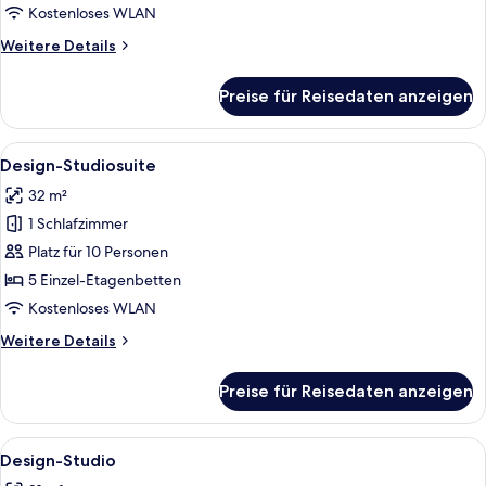
Kostenloses WLAN
Weitere
Weitere Details
Details
für
Preise für Reisedaten anzeigen
Basic-
Studio
Alle
Eine Bar mit Theke, Sitzgelegenheit
10
Design-Studiosuite
Fotos
32 m²
für
1 Schlafzimmer
Design-
Studiosuite
Platz für 10 Personen
anzeigen
5 Einzel-Etagenbetten
Kostenloses WLAN
Weitere
Weitere Details
Details
für
Preise für Reisedaten anzeigen
Design-
Studiosuite
Alle
Eine Gruppe von Menschen in einem 
10
Design-Studio
Fotos