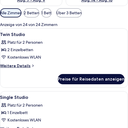
Aug. 7 - Aug. 9
Aug. 14 - Aug. 16
Verfügbare
Alle Zimmer
2 Betten
1 Bett
Über 3 Betten
Filter
für
Anzeige von 24 von 24 Zimmern
Zimmer
Alle
Ein Hotelzimmer mit einem Bett, eine
4
Twin Studio
Fotos
Platz für 2 Personen
für
2 Einzelbetten
Twin
Studio
Kostenloses WLAN
anzeigen
Weitere
Weitere Details
Details
für
Preise für Reisedaten anzeigen
Twin
Studio
Alle
Ein Hotelzimmer mit einem Bett, eine
7
Single Studio
Fotos
Platz für 2 Personen
für
1 Einzelbett
Single
Studio
Kostenloses WLAN
anzeigen