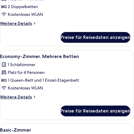
anzeigen
2 Doppelbetten
Kostenloses WLAN
Weitere
Weitere Details
Details
für
Preise für Reisedaten anzeigen
Familien-
Vierbettzimmer
Alle
Ein Hotelzimmer mit einem Etagenbett,
8
Economy-Zimmer, Mehrere Betten
Fotos
1 Schlafzimmer
für
Platz für 4 Personen
Economy-
Zimmer,
1 Queen-Bett und 1 Einzel-Etagenbett
Mehrere
Kostenloses WLAN
Betten
Weitere
Weitere Details
anzeigen
Details
für
Preise für Reisedaten anzeigen
Economy-
Zimmer,
Mehrere
Alle
Eine Person in einem grünen Raum mit
7
Betten
Basic-Zimmer
Fotos