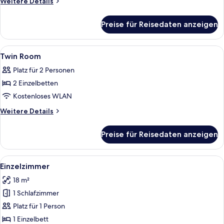
Weitere
Weitere Details
Details
für
Preise für Reisedaten anzeigen
Single
Studio
Alle
Ein Hotelzimmer mit zwei Einzelbett
5
Twin Room
Fotos
Platz für 2 Personen
für
2 Einzelbetten
Twin
Room
Kostenloses WLAN
anzeigen
Weitere
Weitere Details
Details
für
Preise für Reisedaten anzeigen
Twin
Room
Alle
Ein Hotelzimmer mit Bett, Blick auf F
10
Einzelzimmer
Fotos
18 m²
für
1 Schlafzimmer
Einzelzimmer
anzeigen
Platz für 1 Person
1 Einzelbett