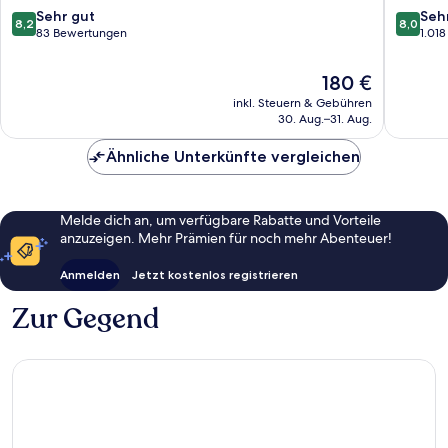
8.2
8.0
Sehr gut
Seh
8,2
8,0
von
von
83 Bewertungen
1.01
10,
10,
Sehr
Sehr
Der
180 €
gut,
gut,
Preis
inkl. Steuern & Gebühren
83
1.018
beträgt
30. Aug.–31. Aug.
Bewertungen
Bewert
180 €
Ähnliche Unterkünfte vergleichen
Melde dich an, um verfügbare Rabatte und Vorteile
anzuzeigen. Mehr Prämien für noch mehr Abenteuer!
Anmelden
Jetzt kostenlos registrieren
Zur Gegend