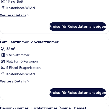
1 King-Bett
Kostenloses WLAN
Weitere
Weitere Details
Details
für
Preise für Reisedaten anzeigen
Doppelzimmer
Alle
Ein Schlafraum mit Etagenbetten, Hol
11
Familienzimmer, 2 Schlafzimmer
Fotos
32 m²
für
2 Schlafzimmer
Familienzimmer,
2 Schlafzimmer
Platz für 10 Personen
anzeigen
5 Einzel-Etagenbetten
Kostenloses WLAN
Weitere
Weitere Details
Details
für
Preise für Reisedaten anzeigen
Familienzimmer,
2 Schlafzimmer
Alle
Ein Schlafraum mit Etagenbetten und
7
Design-Zimmer, 1 Schlafzimmer (Game Theme)