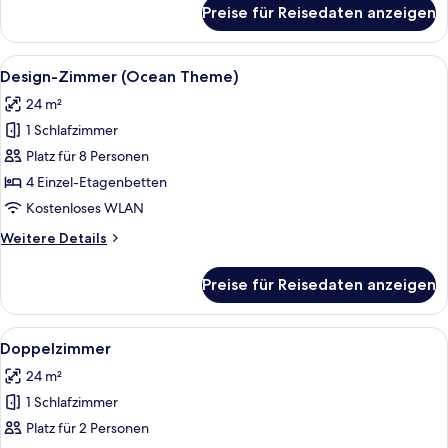
für
Preise für Reisedaten anzeigen
Economy-
Zimmer
Alle
Ein Schlafraum mit Etagenbetten, ein
9
Design-Zimmer (Ocean Theme)
Fotos
24 m²
für
1 Schlafzimmer
Design-
Zimmer
Platz für 8 Personen
(Ocean
4 Einzel-Etagenbetten
Theme)
Kostenloses WLAN
anzeigen
Weitere
Weitere Details
Details
für
Preise für Reisedaten anzeigen
Design-
Zimmer
(Ocean
Alle
Ein Hotelzimmer mit Bett, Kissen, ei
12
Theme)
Doppelzimmer
Fotos
24 m²
für
1 Schlafzimmer
Doppelzimmer
anzeigen
Platz für 2 Personen