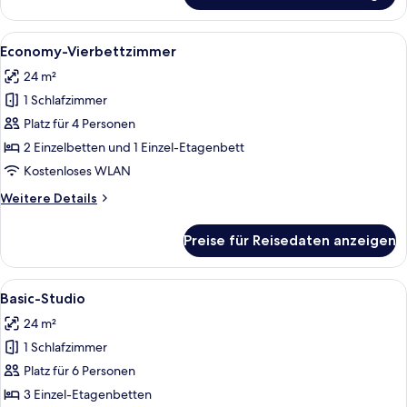
Vierbettzimmer
Alle
Ein Hotelzimmer mit einem Bett, eine
10
Economy-Vierbettzimmer
Fotos
24 m²
für
1 Schlafzimmer
Economy-
Vierbettzimmer
Platz für 4 Personen
anzeigen
2 Einzelbetten und 1 Einzel-Etagenbett
Kostenloses WLAN
Weitere
Weitere Details
Details
für
Preise für Reisedaten anzeigen
Economy-
Vierbettzimmer
Alle
Ein Schlafraum mit Etagenbetten, ein
10
Basic-Studio
Fotos
24 m²
für
1 Schlafzimmer
Basic-
Studio
Platz für 6 Personen
anzeigen
3 Einzel-Etagenbetten