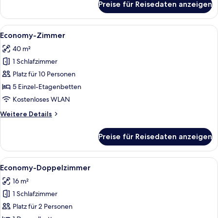
Preise für Reisedaten anzeigen
Studio
Alle
Ein gemütliches Zimmer mit Holzbettka
8
Economy-Zimmer
Fotos
40 m²
für
1 Schlafzimmer
Economy-
Zimmer
Platz für 10 Personen
anzeigen
5 Einzel-Etagenbetten
Kostenloses WLAN
Weitere
Weitere Details
Details
für
Preise für Reisedaten anzeigen
Economy-
Zimmer
Alle
Ein Bett mit weißer Bettwäsche, einem 
5
Economy-Doppelzimmer
Fotos
16 m²
für
1 Schlafzimmer
Economy-
Doppelzimmer
Platz für 2 Personen