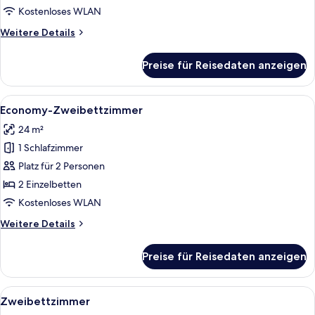
Kostenloses WLAN
Weitere
Weitere Details
Details
für
Preise für Reisedaten anzeigen
Einzelzimmer
Alle
Ein Hotelzimmer mit zwei Betten, ei
8
Economy-Zweibettzimmer
Fotos
24 m²
für
1 Schlafzimmer
Economy-
Zweibettzimmer
Platz für 2 Personen
anzeigen
2 Einzelbetten
Kostenloses WLAN
Weitere
Weitere Details
Details
für
Preise für Reisedaten anzeigen
Economy-
Zweibettzimmer
Alle
Ein Hotelzimmer mit zwei Betten, ei
8
Zweibettzimmer
Fotos