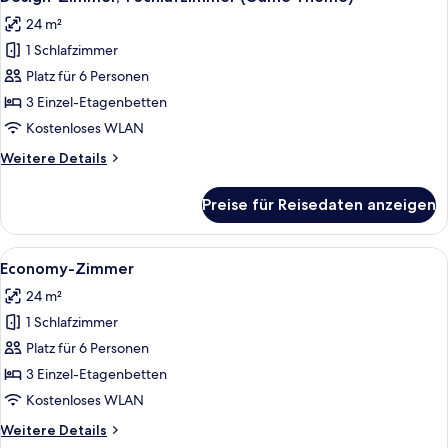
Fotos
24 m²
für
1 Schlafzimmer
Design-
Zimmer,
Platz für 6 Personen
1
3 Einzel-Etagenbetten
Schlafzimmer
Kostenloses WLAN
(Game
Weitere
Weitere Details
Theme)
Details
anzeigen
für
Preise für Reisedaten anzeigen
Design-
Zimmer,
1
Alle
Ein Schlafraum mit Etagenbetten, Hol
8
Schlafzimmer
Economy-Zimmer
Fotos
(Game
24 m²
Theme)
für
1 Schlafzimmer
Economy-
Zimmer
Platz für 6 Personen
anzeigen
3 Einzel-Etagenbetten
Kostenloses WLAN
Weitere
Weitere Details
Details