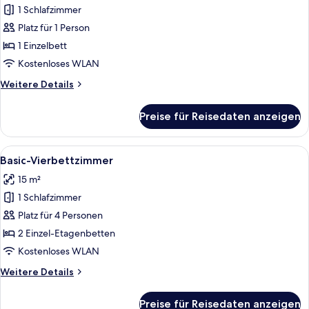
1 Schlafzimmer
für
Platz für 1 Person
Basic-
Zimmer
1 Einzelbett
anzeigen
Kostenloses WLAN
Weitere
Weitere Details
Details
für
Preise für Reisedaten anzeigen
Basic-
Zimmer
Alle
Ein kleines Hotelzimmer mit Etagenbe
12
Basic-Vierbettzimmer
Fotos
15 m²
für
1 Schlafzimmer
Basic-
Vierbettzimmer
Platz für 4 Personen
anzeigen
2 Einzel-Etagenbetten
Kostenloses WLAN
Weitere
Weitere Details
Details
für
Preise für Reisedaten anzeigen
Basic-