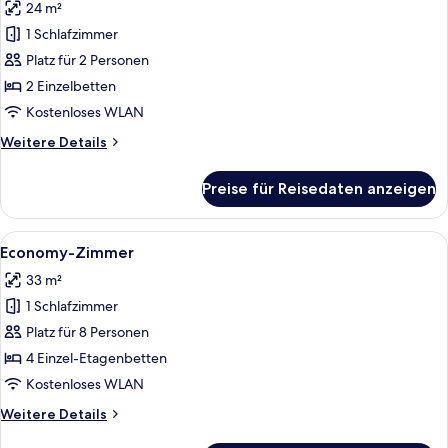
24 m²
für
1 Schlafzimmer
Zweibettzimmer
anzeigen
Platz für 2 Personen
2 Einzelbetten
Kostenloses WLAN
Weitere
Weitere Details
Details
für
Preise für Reisedaten anzeigen
Zweibettzimmer
Alle
Ein Schlafsaalzimmer mit Etagenbetten
11
Economy-Zimmer
Fotos
33 m²
für
1 Schlafzimmer
Economy-
Zimmer
Platz für 8 Personen
anzeigen
4 Einzel-Etagenbetten
Kostenloses WLAN
Weitere
Weitere Details
Details