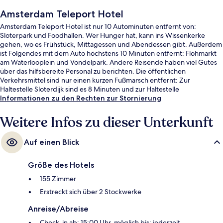
Amsterdam Teleport Hotel
Amsterdam Teleport Hotel ist nur 10 Autominuten entfernt von:
Sloterpark und Foodhallen. Wer Hunger hat, kann ins Wissenkerke
gehen, wo es Frühstück, Mittagessen und Abendessen gibt. Außerdem
ist Folgendes mit dem Auto höchstens 10 Minuten entfernt: Flohmarkt
am Waterlooplein und Vondelpark. Andere Reisende haben viel Gutes
über das hilfsbereite Personal zu berichten. Die öffentlichen
Verkehrsmittel sind nur einen kurzen Fußmarsch entfernt: Zur
Haltestelle Sloterdijk sind es 8 Minuten und zur Haltestelle
Burgemeester Fockstraat 9 Minuten.
Informationen zu den Rechten zur Stornierung
Weitere Infos zu dieser Unterkunft
Auf einen Blick
Größe des Hotels
155 Zimmer
Erstreckt sich über 2 Stockwerke
Anreise/Abreise
Check-in ab: 15:00 Uhr, möglich bis: jederzeit