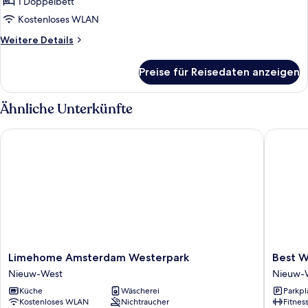
anzeigen
1 Doppelbett
Kostenloses WLAN
Weitere
Weitere Details
Details
für
Preise für Reisedaten anzeigen
Economy-
Doppelzimmer
Ähnliche Unterkünfte
Limehome Amsterdam Westerpark
Best We
Limehome
Best
Limehome Amsterdam Westerpark
Best 
Amsterdam
Western
Nieuw-West
Nieuw-
Westerpark
Amster
Küche
Wäscherei
Parkpl
Nieuw-
Nieuw-
Kostenloses WLAN
Nichtraucher
Fitnes
West
West