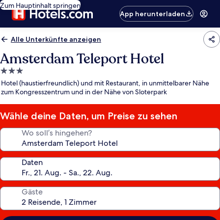
Zum Hauptinhalt springen
App herunterladen
Alle Unterkünfte anzeigen
Amsterdam Teleport Hotel
3.0-
Sterne-
Hotel (haustierfreundlich) und mit Restaurant, in unmittelbarer Nähe
Unterkunft
zum Kongresszentrum und in der Nähe von Sloterpark
Wähle deine Daten, um Preise zu sehen
Wo soll’s hingehen?
Daten
Gäste