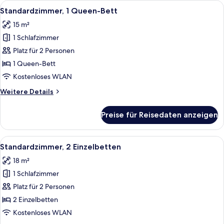
Alle
Ein Hotelzimmer mit einem Bett, eine
7
Standardzimmer, 1 Queen-Bett
Fotos
15 m²
für
1 Schlafzimmer
Standardzimmer,
1
Platz für 2 Personen
Queen-
1 Queen-Bett
Bett
Kostenloses WLAN
anzeigen
Weitere
Weitere Details
Details
für
Preise für Reisedaten anzeigen
Standardzimmer,
1
Queen-
Alle
Ein Hotelzimmer mit zwei Betten, ein
6
Bett
Standardzimmer, 2 Einzelbetten
Fotos
18 m²
für
1 Schlafzimmer
Standardzimmer,
2 Einzelbetten
Platz für 2 Personen
anzeigen
2 Einzelbetten
Kostenloses WLAN