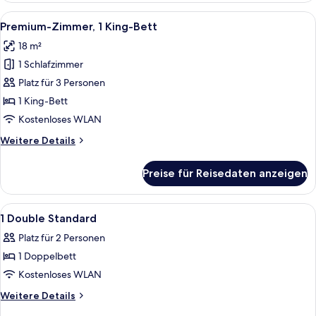
Bett
Alle
Ein modernes Hotelzimmer mit einem g
8
und
Premium-Zimmer, 1 King-Bett
Fotos
Schlafsofa
18 m²
für
1 Schlafzimmer
Premium-
Zimmer,
Platz für 3 Personen
1 King-
1 King-Bett
Bett
Kostenloses WLAN
anzeigen
Weitere
Weitere Details
Details
für
Preise für Reisedaten anzeigen
Premium-
Zimmer,
1 King-
Alle
Ein modernes Hotelzimmer mit einem Be
3
Bett
1 Double Standard
Fotos
Platz für 2 Personen
für
1 Doppelbett
1
Double
Kostenloses WLAN
Standard
Weitere
Weitere Details
anzeigen
Details