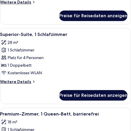
Weitere
Weitere Details
Details
für
Preise für Reisedaten anzeigen
Standardzimmer,
2 Einzelbetten
Alle
Ein Hotelzimmer mit Bett, Schreibtisc
16
Superior-Suite, 1 Schlafzimmer
Fotos
28 m²
für
1 Schlafzimmer
Superior-
Suite,
Platz für 4 Personen
1
1 Doppelbett
Schlafzimmer
Kostenloses WLAN
anzeigen
Weitere
Weitere Details
Details
für
Preise für Reisedaten anzeigen
Superior-
Suite,
1
Alle
Ein Hotelzimmer mit einem großen Bet
6
Schlafzimmer
Premium-Zimmer, 1 Queen-Bett, barrierefrei
Fotos
18 m²
für
1 Schlafzimmer
Premium-