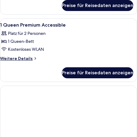
für
Preise für Reisedaten anzeigen
1
Double
Standard
Alle
Ein Hotelzimmer mit einem Bett, einem
4
1 Queen Premium Accessible
Fotos
Platz für 2 Personen
für
1 Queen-Bett
1
Queen
Kostenloses WLAN
Premium
Weitere
Weitere Details
Accessible
Details
für
anzeigen
Preise für Reisedaten anzeigen
1
Queen
Premium
Accessible