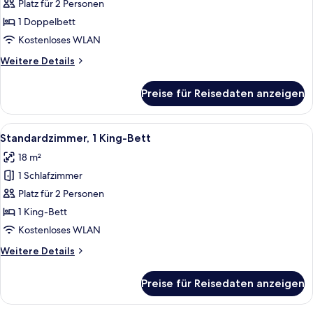
1
Platz für 2 Personen
Doppelbett
1 Doppelbett
anzeigen
Kostenloses WLAN
Weitere
Weitere Details
Details
für
Preise für Reisedaten anzeigen
Standardzimmer,
1
Doppelbett
Alle
Ein Hotelzimmer mit einem Bett, wei
7
Standardzimmer, 1 King-Bett
Fotos
18 m²
für
1 Schlafzimmer
Standardzimmer,
1 King-
Platz für 2 Personen
Bett
1 King-Bett
anzeigen
Kostenloses WLAN
Weitere
Weitere Details
Details
für
Preise für Reisedaten anzeigen
Standardzimmer,
1 King-
Bett