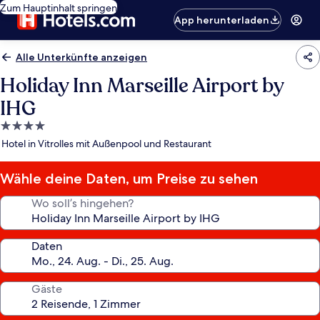
Zum Hauptinhalt springen
App herunterladen
Alle Unterkünfte anzeigen
Holiday Inn Marseille Airport by
IHG
4.0-
Sterne-
Hotel in Vitrolles mit Außenpool und Restaurant
Unterkunft
Wähle deine Daten, um Preise zu sehen
Wo soll’s hingehen?
Daten
Gäste