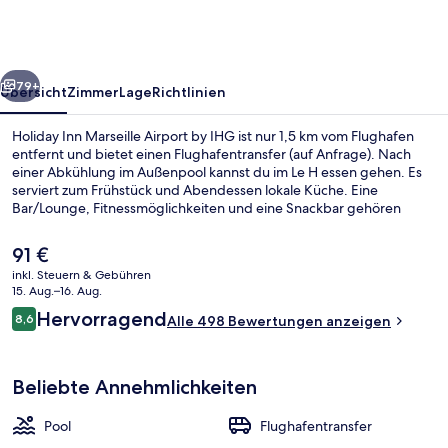
Airport
by
IHG
rück
Weiter
79+
Übersicht
Zimmer
Lage
Richtlinien
Holiday Inn Marseille Airport by IHG ist nur 1,5 km vom Flughafen
entfernt und bietet einen Flughafentransfer (auf Anfrage). Nach
einer Abkühlung im Außenpool kannst du im Le H essen gehen. Es
serviert zum Frühstück und Abendessen lokale Küche. Eine
Bar/Lounge, Fitnessmöglichkeiten und eine Snackbar gehören
ebenfalls zum Angebot. Andere Reisende lieben das hilfsbereite
Personal.
Der
91 €
aktuelle
inkl. Steuern & Gebühren
Preis
15. Aug.–16. Aug.
Frühstück und Abendessen
beträgt
Bewertungen
Hervorragend
8,6
Alle 498 Bewertungen anzeigen
91 €.
8,6 von 10.
Beliebte Annehmlichkeiten
Pool
Flughafentransfer