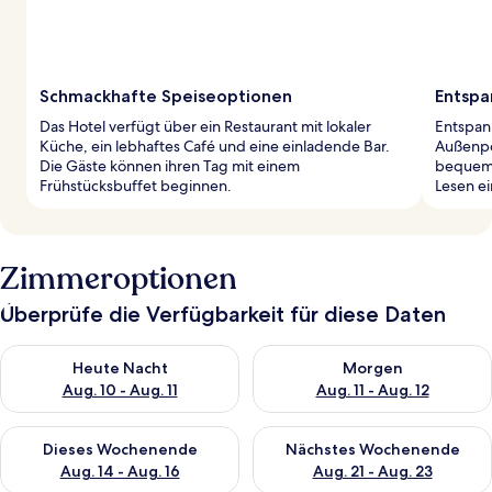
Schmackhafte Speiseoptionen
Entspa
Das Hotel verfügt über ein Restaurant mit lokaler
Entspan
Küche, ein lebhaftes Café und eine einladende Bar.
Außenpoo
Die Gäste können ihren Tag mit einem
bequeme
Frühstücksbuffet beginnen.
Lesen e
Zimmeroptionen
Überprüfe die Verfügbarkeit für diese Daten
Überprüfe die Verfügbarkeit für heute Nacht, Aug. 10 - Aug. 11
Überprüfe die Verfügbarkeit fü
Heute Nacht
Morgen
Aug. 10 - Aug. 11
Aug. 11 - Aug. 12
Überprüfe die Verfügbarkeit für dieses Wochenende, Aug. 14 -
Überprüfe die Verfügbarkeit f
Dieses Wochenende
Nächstes Wochenende
Aug. 14 - Aug. 16
Aug. 21 - Aug. 23