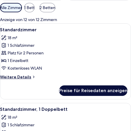
Verfügbare
Alle Zimmer
1 Bett
2 Betten
Filter
für
Anzeige von 12 von 12 Zimmern
Zimmer
Alle
Ein modernes Hotelzimmer mit einem B
5
Standardzimmer
Fotos
18 m²
für
1 Schlafzimmer
Standardzimmer
anzeigen
Platz für 2 Personen
1 Einzelbett
Kostenloses WLAN
Weitere
Weitere Details
Details
für
Preise für Reisedaten anzeigen
Standardzimmer
Alle
Ein modernes Hotelzimmer mit einem B
5
Standardzimmer, 1 Doppelbett
Fotos
18 m²
für
1 Schlafzimmer
Standardzimmer,