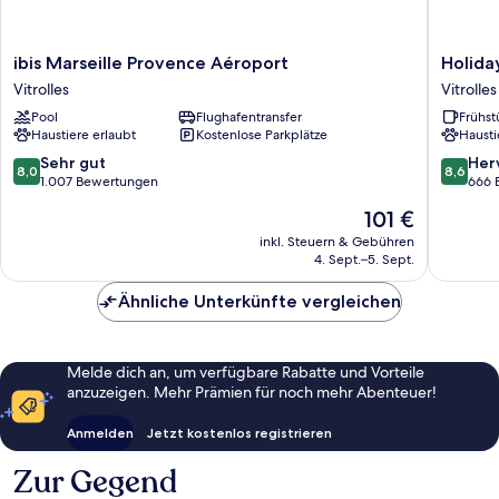
ibis
Holiday
ibis Marseille Provence Aéroport
Holida
Marseille
Inn
Vitrolles
Vitrolles
Provence
Express
Pool
Flughafentransfer
Frühst
Aéroport
Marseill
Haustiere erlaubt
Kostenlose Parkplätze
Hausti
Vitrolles
Airport
by
8.0
8.6
Sehr gut
Her
8,0
8,6
IHG
von
von
1.007 Bewertungen
666 
Vitrolles
10,
10,
Der
101 €
Sehr
Hervorr
Preis
gut,
666
inkl. Steuern & Gebühren
beträgt
4. Sept.–5. Sept.
1.007
Bewert
101 €
Bewertungen
Ähnliche Unterkünfte vergleichen
Melde dich an, um verfügbare Rabatte und Vorteile
anzuzeigen. Mehr Prämien für noch mehr Abenteuer!
Anmelden
Jetzt kostenlos registrieren
Zur Gegend