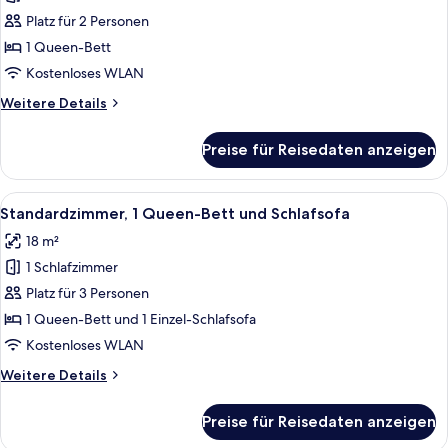
Zimmer,
Platz für 2 Personen
1
1 Queen-Bett
Queen-
Kostenloses WLAN
Bett,
Weitere
Weitere Details
barrierefrei
Details
anzeigen
für
Preise für Reisedaten anzeigen
Premium-
Zimmer,
1
Alle
Ein Hotelzimmer mit zwei Betten, ei
8
Queen-
Standardzimmer, 1 Queen-Bett und Schlafsofa
Fotos
Bett,
18 m²
barrierefrei
für
1 Schlafzimmer
Standardzimmer,
1 Queen-
Platz für 3 Personen
Bett
1 Queen-Bett und 1 Einzel-Schlafsofa
und
Kostenloses WLAN
Schlafsofa
Weitere
Weitere Details
anzeigen
Details
für
Preise für Reisedaten anzeigen
Standardzimmer,
1 Queen-