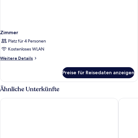
Zimmer
Platz für 4 Personen
Kostenloses WLAN
Weitere
Weitere Details
Details
für
Preise für Reisedaten anzeigen
Zimmer
Ähnliche Unterkünfte
ibis Marseille Provence Aéroport
Holiday 