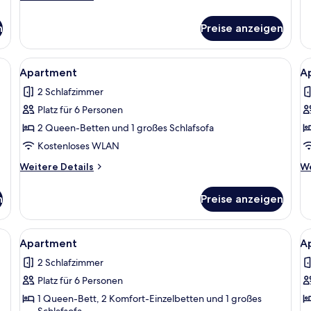
Ap
Details
für
n
Preise anzeigen
Apartment
ügeleisen/Bügelbrett, kostenloses WLAN
Alle
Apartment | 2 Schlafzimmer, Bügeleis
Al
7
Apartment
A
Fotos
F
2 Schlafzimmer
für
f
Platz für 6 Personen
Apartment
A
anzeigen
a
2 Queen-Betten und 1 großes Schlafsofa
Kostenloses WLAN
Weitere
We
Weitere Details
We
Details
De
für
fü
n
Preise anzeigen
Apartment
Ap
ügeleisen/Bügelbrett, kostenloses WLAN
Alle
Apartment | 2 Schlafzimmer, Bügeleis
Al
1
Apartment
A
Fotos
F
2 Schlafzimmer
für
f
Platz für 6 Personen
Apartment
A
anzeigen
a
1 Queen-Bett, 2 Komfort-Einzelbetten und 1 großes