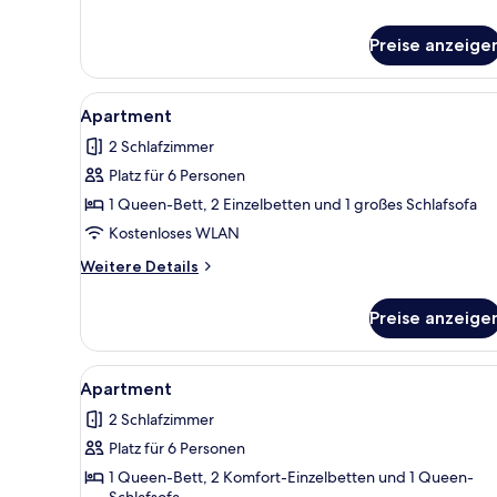
Apartment
Preise anzeige
Alle
Apartment | 2 Schlafzimmer, B
1
Apartment
Fotos
2 Schlafzimmer
für
Platz für 6 Personen
Apartment
anzeigen
1 Queen-Bett, 2 Einzelbetten und 1 großes Schlafsofa
Kostenloses WLAN
Weitere
Weitere Details
Details
für
Preise anzeige
Apartment
Alle
Apartment | 2 Schlafzimmer, B
9
Apartment
Fotos
2 Schlafzimmer
für
Platz für 6 Personen
Apartment
anzeigen
1 Queen-Bett, 2 Komfort-Einzelbetten und 1 Queen-