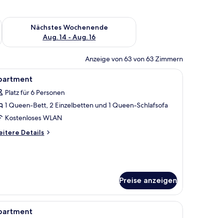
es Wochenende, Aug. 7 - Aug. 9.
Überprüfe die Verfügbarkeit für nächstes Wochenende, Aug. 1
Nächstes Wochenende
Aug. 14 - Aug. 16
Anzeige von 63 von 63 Zimmern
t, kostenloses WLAN
le
Apartment | 2 Schlafzimmer, Bügeleisen/Büge
7
partment
otos
Platz für 6 Personen
ür
1 Queen-Bett, 2 Einzelbetten und 1 Queen-Schlafsofa
partment
nzeigen
Kostenloses WLAN
itere
itere Details
tails
r
artment
Preise anzeigen
nken, einer weißen Arbeitsplatte und einer integrierten Spüle.
le
Apartment | 2 Schlafzimmer, Bügeleisen/Büge
7
partment
otos