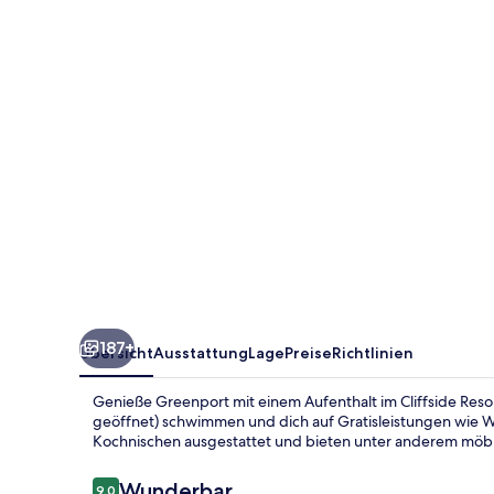
187+
Übersicht
Ausstattung
Lage
Preise
Richtlinien
Genieße Greenport mit einem Aufenthalt im Cliffside Res
geöffnet) schwimmen und dich auf Gratisleistungen wie W
Kochnischen ausgestattet und bieten unter anderem möbli
Bewertungen
Wunderbar
9,0