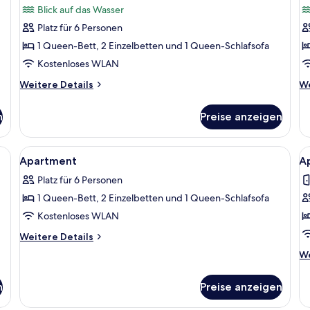
Blick auf das Wasser
für
f
Platz für 6 Personen
Apartment
A
anzeigen
a
1 Queen-Bett, 2 Einzelbetten und 1 Queen-Schlafsofa
Kostenloses WLAN
Weitere
We
Weitere Details
We
Details
De
für
fü
n
Preise anzeigen
Apartment
Ap
ügeleisen/Bügelbrett, kostenloses WLAN
Alle
Flachbildfernseher
Al
6
Apartment
A
Fotos
F
Platz für 6 Personen
für
f
1 Queen-Bett, 2 Einzelbetten und 1 Queen-Schlafsofa
Apartment
A
anzeigen
a
Kostenloses WLAN
Weitere
Weitere Details
Details
We
We
für
De
Apartment
fü
n
Preise anzeigen
Ap