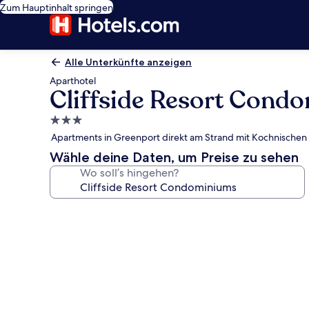
Zum Hauptinhalt springen
Alle Unterkünfte anzeigen
Aparthotel
Cliffside Resort Cond
3.0-
Sterne-
Apartments in Greenport direkt am Strand mit Kochnischen
Unterkunft
Wähle deine Daten, um Preise zu sehen
Wo soll’s hingehen?
Fotogalerie
von
Cliffside
Resort
Condominiums