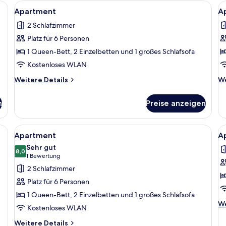
achbildfernseher
Alle
Eine moderne Küche mit dunklen Schrä
Al
1
Apartment
A
Fotos
F
2 Schlafzimmer
für
f
Platz für 6 Personen
Apartment
A
anzeigen
a
1 Queen-Bett, 2 Einzelbetten und 1 großes Schlafsofa
Kostenloses WLAN
Weitere
We
Weitere Details
We
Details
De
für
fü
n
Preise anzeigen
Apartment
Ap
ügeleisen/Bügelbrett, kostenloses WLAN
Alle
Apartment | 2 Schlafzimmer, Bügeleis
Al
1
Apartment
A
Fotos
F
Sehr gut
für
8,0
f
8,0 von 10
(1
1 Bewertung
Apartment
A
Bewertung)
2 Schlafzimmer
anzeigen
a
Platz für 6 Personen
1 Queen-Bett, 2 Einzelbetten und 1 großes Schlafsofa
We
We
Kostenloses WLAN
De
fü
Weitere
Weitere Details