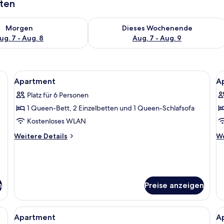
aten
 - Aug. 7.
 Verfügbarkeit für morgen, Aug. 7 - Aug. 8.
Überprüfe die Verfügbarkeit für dies
Morgen
Dieses Wochenende
ug. 7 - Aug. 8
Aug. 7 - Aug. 9
gelbrett, kostenloses WLAN
Alle
2 Schlafzimmer, Bügeleisen/Bügelbret
Al
8
Apartment
A
Fotos
F
Platz für 6 Personen
für
f
1 Queen-Bett, 2 Einzelbetten und 1 Queen-Schlafsofa
Apartment
A
anzeigen
a
Kostenloses WLAN
Weitere
We
Weitere Details
We
Details
De
für
fü
Apartment
Ap
n
Preise anzeigen
gelbrett, kostenloses WLAN
Alle
Eine moderne Küche mit dunklen Schrä
Al
8
Apartment
A
Fotos
F