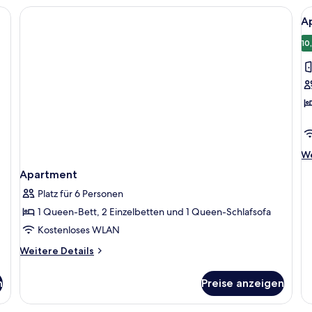
ügeleisen/Bügelbrett, kostenloses WLAN
Al
A
F
f
10
A
a
We
We
De
Apartment
fü
Ap
Platz für 6 Personen
1 Queen-Bett, 2 Einzelbetten und 1 Queen-Schlafsofa
Kostenloses WLAN
Weitere
Weitere Details
Details
für
n
Preise anzeigen
Apartment