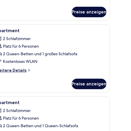
artment
Preise anzeigen
en/Bügelbrett, kostenloses WLAN
le
Apartment | 2 Schlafzimmer, Bügeleisen/Büge
1
partment
otos
2 Schlafzimmer
ür
Platz für 6 Personen
partment
nzeigen
2 Queen-Betten und 1 großes Schlafsofa
Kostenloses WLAN
itere
itere Details
tails
r
Preise anzeigen
artment
en/Bügelbrett, kostenloses WLAN
le
Apartment | 2 Schlafzimmer, Bügeleisen/Büge
1
partment
otos
2 Schlafzimmer
ür
Platz für 6 Personen
partment
nzeigen
2 Queen-Betten und 1 Queen-Schlafsofa