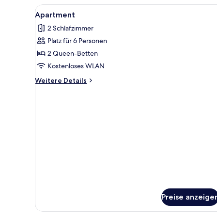
Alle
Apartment | 2 Schlafzimmer, B
5
Apartment
Fotos
2 Schlafzimmer
für
Platz für 6 Personen
Apartment
anzeigen
2 Queen-Betten
Kostenloses WLAN
Weitere
Weitere Details
Details
für
Apartment
Preise anzeige