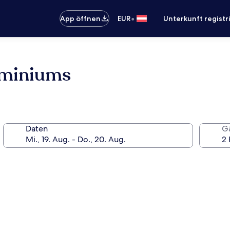
•
App öffnen
EUR
Unterkunft registr
ominiums
Daten
G