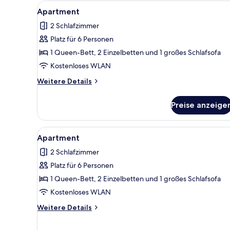
Alle
Apartment | Wohnbereich | Fl
11
Apartment
Fotos
2 Schlafzimmer
für
Platz für 6 Personen
Apartment
anzeigen
1 Queen-Bett, 2 Einzelbetten und 1 großes Schlafsofa
Kostenloses WLAN
Weitere
Weitere Details
Details
für
Preise anzeige
Apartment
Alle
Apartment | 2 Schlafzimmer, B
6
Apartment
Fotos
2 Schlafzimmer
für
Platz für 6 Personen
Apartment
anzeigen
1 Queen-Bett, 2 Einzelbetten und 1 großes Schlafsofa
Kostenloses WLAN
Weitere
Weitere Details
Details
für