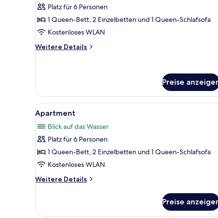
Platz für 6 Personen
für
1 Queen-Bett, 2 Einzelbetten und 1 Queen-Schlafsofa
Apartment
anzeigen
Kostenloses WLAN
Weitere
Weitere Details
Details
für
Apartment
Preise anzeige
Alle
Apartment | 2 Schlafzimmer, B
4
Apartment
Fotos
Blick auf das Wasser
für
Platz für 6 Personen
Apartment
anzeigen
1 Queen-Bett, 2 Einzelbetten und 1 Queen-Schlafsofa
Kostenloses WLAN
Weitere
Weitere Details
Details
für
Preise anzeige
Apartment