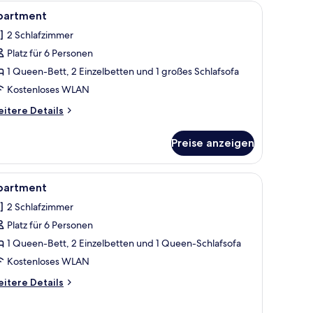
nken, einer weißen Arbeitsplatte und einer integrierten Spüle.
le
Apartment | 2 Schlafzimmer, Bügeleisen/Büge
8
partment
otos
2 Schlafzimmer
ür
Platz für 6 Personen
partment
nzeigen
1 Queen-Bett, 2 Einzelbetten und 1 großes Schlafsofa
Kostenloses WLAN
itere
itere Details
tails
r
Preise anzeigen
artment
en/Bügelbrett, kostenloses WLAN
le
Apartment | 2 Schlafzimmer, Bügeleisen/Büge
7
partment
otos
2 Schlafzimmer
ür
Platz für 6 Personen
partment
nzeigen
1 Queen-Bett, 2 Einzelbetten und 1 Queen-Schlafsofa
Kostenloses WLAN
itere
itere Details
tails
r