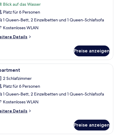
Blick auf das Wasser
ür
Platz für 6 Personen
partment
nzeigen
1 Queen-Bett, 2 Einzelbetten und 1 Queen-Schlafsofa
Kostenloses WLAN
itere
itere Details
tails
r
Preise anzeigen
artment
le
2 Schlafzimmer, Bügeleisen/Bügelbrett, kost
6
partment
otos
2 Schlafzimmer
ür
Platz für 6 Personen
partment
nzeigen
1 Queen-Bett, 2 Einzelbetten und 1 Queen-Schlafsofa
Kostenloses WLAN
itere
itere Details
tails
r
Preise anzeigen
artment