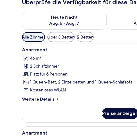
Überprüfe die Verfügbarkeit für diese D
Überprüfe die Verfügbarkeit für heute Nacht, Aug. 6
Überprüfe die
Heute Nacht
Aug. 6 - Aug. 7
A
Verfügbare
Alle Zimmer
Über 3 Betten
2 Betten
Filter
Alle
2 Schlafzimmer, Bügeleisen/Bü
für
7
Apartment
Fotos
Zimmer
46 m²
für
2 Schlafzimmer
Apartment
anzeigen
Platz für 6 Personen
1 Queen-Bett, 2 Einzelbetten und 1 Queen-Schlafsofa
Kostenloses WLAN
Weitere
Weitere Details
Details
für
Preise anzeige
Apartment
Alle
2 Schlafzimmer, Bügeleisen/Bü
7
Apartment
Fotos