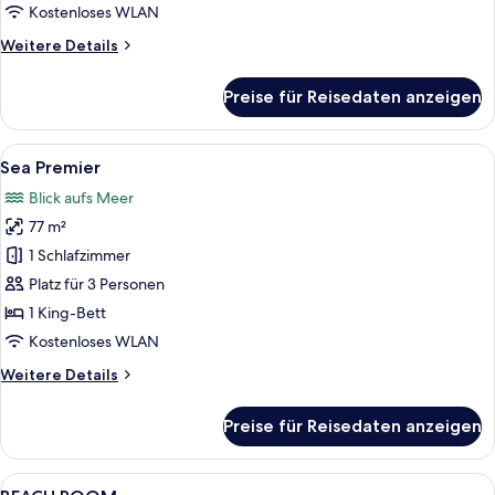
anzeigen
Kostenloses WLAN
Weitere
Weitere Details
Details
für
Preise für Reisedaten anzeigen
Garden
Premier
with
Alle
Ein modernes Hotelzimmer mit Bett, So
1
Pool
Sea Premier
Fotos
Blick aufs Meer
für
77 m²
Sea
Premier
1 Schlafzimmer
anzeigen
Platz für 3 Personen
1 King-Bett
Kostenloses WLAN
Weitere
Weitere Details
Details
für
Preise für Reisedaten anzeigen
Sea
Premier
Alle
Zimmersafe, Verdunkelungsvorhänge,
5