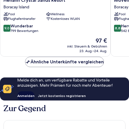
Henann Crystal Sands Resort
Mövenp
Crystal
Resort
Boracay Island
Boracay 
Sands
&
Pool
Wellness
Pool
Resort
Spa
Flughafentransfer
Kostenloses WLAN
Flugha
Boracay
Boracay
Island
Boracay
9.0
8.8
Wunderbar
Her
9,0
8,8
Island
von
von
799 Bewertungen
542 
10,
10,
Der
97 €
Wunderbar,
Hervorr
Preis
799
542
inkl. Steuern & Gebühren
beträgt
23. Aug.–24. Aug.
Bewertungen
Bewert
97 €
Ähnliche Unterkünfte vergleichen
Melde dich an, um verfügbare Rabatte und Vorteile
anzuzeigen. Mehr Prämien für noch mehr Abenteuer!
Anmelden
Jetzt kostenlos registrieren
Zur Gegend