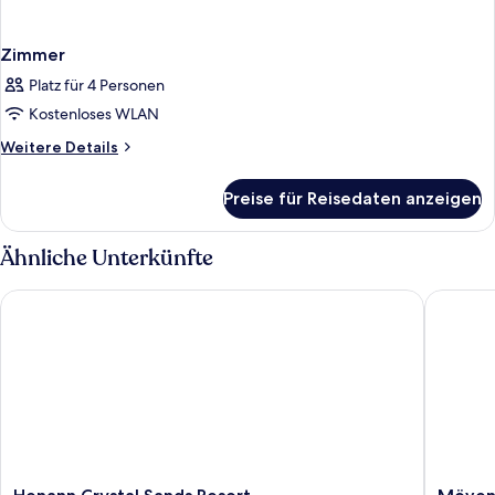
Zimmer
Platz für 4 Personen
Kostenloses WLAN
Weitere
Weitere Details
Details
für
Preise für Reisedaten anzeigen
Zimmer
Ähnliche Unterkünfte
Henann Crystal Sands Resort
Mövenpic
Henann
Mövenp