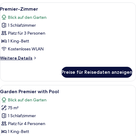
Alle
Ein modernes Hotelzimmer mit Bett, Sc
1
Premier-Zimmer
Fotos
Blick auf den Garten
für
1 Schlafzimmer
Premier-
Zimmer
Platz für 3 Personen
anzeigen
1 King-Bett
Kostenloses WLAN
Weitere
Weitere Details
Details
für
Preise für Reisedaten anzeigen
Premier-
Zimmer
Alle
Ein modernes Hotelzimmer mit Bett, So
1
Garden Premier with Pool
Fotos
Blick auf den Garten
für
75 m²
Garden
Premier
1 Schlafzimmer
with
Platz für 4 Personen
Pool
1 King-Bett