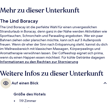
Mehr zu dieser Unterkunft
The Lind Boracay
The Lind Boracay ist die perfekte Wahl für einen unvergesslichen
Strandurlaub in Boracay, denn ganz in der Nähe werden Aktivitäten wie
Sporttauchen, Schnorcheln und Parasailing angeboten. Wer ein paar
Bahnen ziehen oder planschen möchte, kann sich auf 3 Außenpools
freuen. Wenn dir eher der Sinn nach Entspannung steht, kannst du dich
im Wellnessbereich mit klassischen Massagen, Körperpeelings und
Aromatherapie verwöhnen lassen. Der Coffeeshop eignet sich prima,
wenn du einen Happen essen möchtest. Für kühle Getränke dagegen
bist du in der Bar/Lounge an der richtigen Adresse. Dieses Hotel im
Informationen zu den Rechten zur Stornierung
luxuriösen Stil bietet als weitere Highlights einen kostenlosen
Kinderclub, eine Poolbar sowie einen Fitnessbereich. Andere Reisende
Weitere Infos zu dieser Unterkunft
haben viel Gutes über das hilfsbereite Personal zu berichten.
Auf einen Blick
Größe des Hotels
119 Zimmer