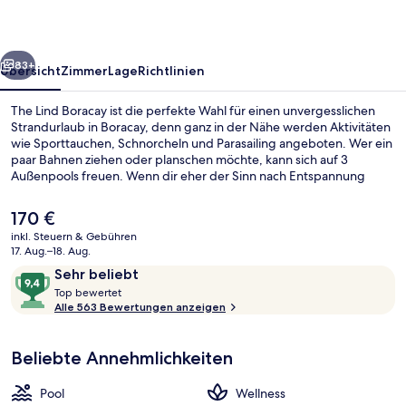
rück
Weiter
83+
Übersicht
Zimmer
Lage
Richtlinien
The Lind Boracay ist die perfekte Wahl für einen unvergesslichen
Strandurlaub in Boracay, denn ganz in der Nähe werden Aktivitäten
wie Sporttauchen, Schnorcheln und Parasailing angeboten. Wer ein
paar Bahnen ziehen oder planschen möchte, kann sich auf 3
Außenpools freuen. Wenn dir eher der Sinn nach Entspannung
steht, kannst du dich im Wellnessbereich mit klassischen Massagen,
Körperpeelings und Aromatherapie verwöhnen lassen. Der
Der
170 €
Coffeeshop eignet sich prima, wenn du einen Happen essen
aktuelle
inkl. Steuern & Gebühren
möchtest. Für kühle Getränke dagegen bist du in der Bar/Lounge
Preis
17. Aug.–18. Aug.
an der richtigen Adresse. Dieses Hotel im luxuriösen Stil bietet als
Am Strand, weißer Sandstrand, Stran
beträgt
Bewertungen
9,4
weitere Highlights einen kostenlosen Kinderclub, eine Poolbar
Sehr beliebt
170 €.
sowie einen Fitnessbereich. Andere Reisende haben viel Gutes über
T
von
Top bewertet
das hilfsbereite Personal zu berichten.
o
Alle 563 Bewertungen anzeigen
10,
p
Sehr
beliebt
Beliebte Annehmlichkeiten
b
e
w
Pool
Wellness
e