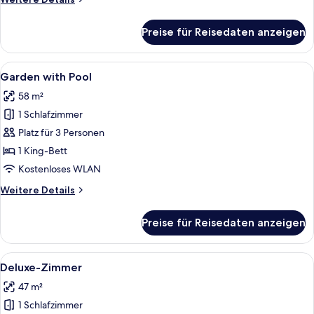
Details
für
Preise für Reisedaten anzeigen
Standardzimmer
Alle
Ein moderner Poolbereich im Freien mi
13
Garden with Pool
Fotos
58 m²
für
1 Schlafzimmer
Garden
with
Platz für 3 Personen
Pool
1 King-Bett
anzeigen
Kostenloses WLAN
Weitere
Weitere Details
Details
für
Preise für Reisedaten anzeigen
Garden
with
Pool
Alle
Ein modernes Hotelzimmer mit Flachbi
1
Deluxe-Zimmer
Fotos
47 m²
für
1 Schlafzimmer
Deluxe-