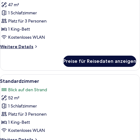
47 m²
Sea
Room
1 Schlafzimmer
anzeigen
Platz für 3 Personen
1 King-Bett
Kostenloses WLAN
Weitere
Weitere Details
Details
für
Preise für Reisedaten anzeigen
Sea
Room
Alle
Ein modernes Hotelzimmer mit einem g
15
Standardzimmer
Fotos
Blick auf den Strand
für
52 m²
Standardzimmer
anzeigen
1 Schlafzimmer
Platz für 3 Personen
1 King-Bett
Kostenloses WLAN
Weitere
Weitere Details