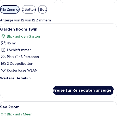
Verfügbare
Alle Zimmer
2 Betten
1 Bett
Filter
für
Anzeige von 12 von 12 Zimmern
Zimmer
Alle
Ein modernes Hotelzimmer mit zwei Be
11
Garden Room Twin
Fotos
Blick auf den Garten
für
45 m²
Garden
Room
1 Schlafzimmer
Twin
Platz für 3 Personen
anzeigen
2 Doppelbetten
Kostenloses WLAN
Weitere
Weitere Details
Details
für
Preise für Reisedaten anzeigen
Garden
Room
Twin
Alle
Ein modernes Hotelzimmer mit einem gr
9
Sea Room
Fotos
Blick aufs Meer
für