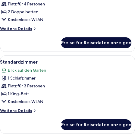
Zimmer
Platz für 4 Personen
anzeigen
2 Doppelbetten
Kostenloses WLAN
Weitere
Weitere Details
Details
für
Preise für Reisedaten anzeigen
Deluxe-
Zimmer
Alle
Zimmersafe, Verdunkelungsvorhänge,
1
Standardzimmer
Fotos
Blick auf den Garten
für
1 Schlafzimmer
Standardzimmer
anzeigen
Platz für 3 Personen
1 King-Bett
Kostenloses WLAN
Weitere
Weitere Details
Details
für
Preise für Reisedaten anzeigen
Standardzimmer