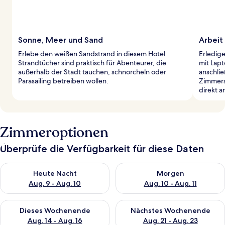
Sonne, Meer und Sand
Arbeit
Erlebe den weißen Sandstrand in diesem Hotel.
Erledig
Strandtücher sind praktisch für Abenteurer, die
mit Lapt
außerhalb der Stadt tauchen, schnorcheln oder
anschli
Parasailing betreiben wollen.
Zimmerse
direkt a
Zimmeroptionen
Überprüfe die Verfügbarkeit für diese Daten
Überprüfe die Verfügbarkeit für heute Nacht, Aug. 9 - Aug. 10
Überprüfe die Verfügbarkeit fü
Heute Nacht
Morgen
Aug. 9 - Aug. 10
Aug. 10 - Aug. 11
Überprüfe die Verfügbarkeit für dieses Wochenende, Aug. 14 -
Überprüfe die Verfügbarkeit f
Dieses Wochenende
Nächstes Wochenende
Aug. 14 - Aug. 16
Aug. 21 - Aug. 23