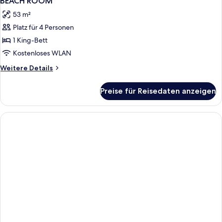
BEACH ROOM
Fotos
53 m²
für
Platz für 4 Personen
BEACH
ROOM
1 King-Bett
anzeigen
Kostenloses WLAN
Weitere
Weitere Details
Details
für
Preise für Reisedaten anzeigen
BEACH
ROOM