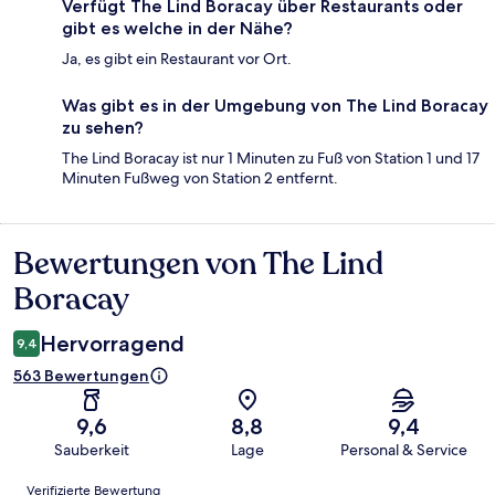
Verfügt The Lind Boracay über Restaurants oder
gibt es welche in der Nähe?
Ja, es gibt ein Restaurant vor Ort.
Was gibt es in der Umgebung von The Lind Boracay
zu sehen?
The Lind Boracay ist nur 1 Minuten zu Fuß von Station 1 und 17
Minuten Fußweg von Station 2 entfernt.
Bewertungen von The Lind
Bewertungen
Boracay
Hervorragend
9,4
563 Bewertungen
9,6
8,8
9,4
Sauberkeit
Lage
Personal & Service
Bewertungen
Verifizierte Bewertung