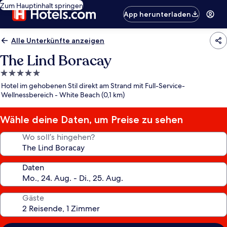
Zum Hauptinhalt springen
App herunterladen
Alle Unterkünfte anzeigen
The Lind Boracay
5.0-
Sterne-
Hotel im gehobenen Stil direkt am Strand mit Full-Service-
Unterkunft
Wellnessbereich - White Beach (0,1 km)
Wähle deine Daten, um Preise zu sehen
Wo soll’s hingehen?
Daten
Gäste