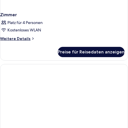
Zimmer
Platz für 4 Personen
Kostenloses WLAN
Weitere
Weitere Details
Details
für
Preise für Reisedaten anzeigen
Zimmer