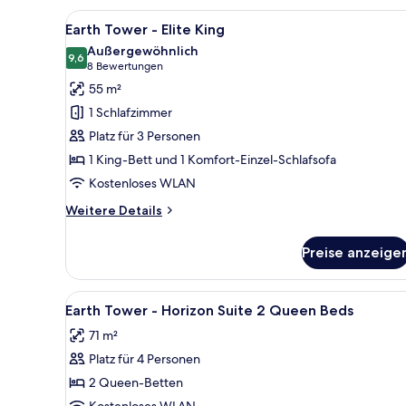
Deluxe
Alle
Ein Hotelzimmer mit einem Bett
3
Room
Earth Tower - Elite King
Fotos
2
Außergewöhnlich
Queen
für
9,6
9,6 von 10
(8
8 Bewertungen
Beds
Earth
Bewertungen)
55 m²
Accessible
Tower
1 Schlafzimmer
-
Platz für 3 Personen
Elite
1 King-Bett und 1 Komfort-Einzel-Schlafsofa
King
Kostenloses WLAN
anzeigen
Weitere
Weitere Details
Details
für
Preise anzeige
Earth
Tower
-
Alle
Ein modernes Hotelzimmer mit 
5
Elite
Earth Tower - Horizon Suite 2 Queen Beds
Fotos
King
71 m²
für
Platz für 4 Personen
Earth
Tower
2 Queen-Betten
-
Kostenloses WLAN