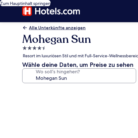
Zum Hauptinhalt springen
Alle Unterkünfte anzeigen
Mohegan Sun
4.5-
Sterne-
Resort im luxuriösen Stil und mit Full-Service-Wellnessbe
Unterkunft
Wähle deine Daten, um Preise zu sehen
Wo soll’s hingehen?
Fotogalerie
von
Mohegan
Sun