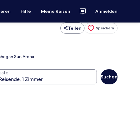
ieren
Hilfe
Meine Reisen
Anmelden
Teilen
Speichern
Mohegan Sun Arena
äste
Suchen