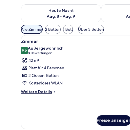
Überprüfe die Verfügbarkeit für heute Nacht, Aug. 8
Überprüfe die
Heute Nacht
Aug. 8 - Aug. 9
Au
Verfügbare
Alle Zimmer
2 Betten
1 Bett
Über 3 Betten
Filter
Alle
Ein Hotelzimmer mit zwei Bett
für
4
Zimmer
Fotos
Zimmer
Außergewöhnlich
für
9,6
9,6 von 10
(8
8 Bewertungen
Zimmer
Bewertungen)
42 m²
anzeigen
Platz für 4 Personen
2 Queen-Betten
Kostenloses WLAN
Weitere
Weitere Details
Details
für
Zimmer
Preise anzeige