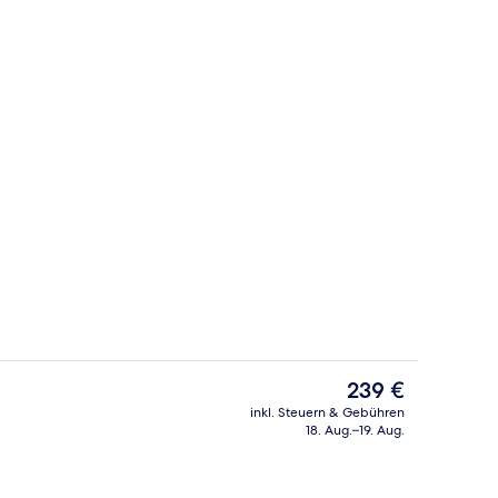
io
19 Restaurants; Mittagessen und Abe
Der
239 €
aktuelle
inkl. Steuern & Gebühren
Preis
18. Aug.–19. Aug.
19 Restaurants; Mittagessen und Abe
beträgt
239 €.