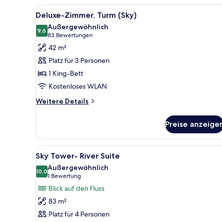
Alle
Ein Hotelzimmer mit einem gro
3
Deluxe-Zimmer, Turm (Sky)
Fotos
Außergewöhnlich
für
9,6
9,6 von 10
(83
83 Bewertungen
Deluxe-
Bewertungen)
42 m²
Zimmer,
Platz für 3 Personen
Turm
1 King-Bett
(Sky)
Kostenloses WLAN
anzeigen
Weitere
Weitere Details
Details
für
Preise anzeige
Deluxe-
Zimmer,
Turm
Alle
Ein Hotelzimmer mit einem gro
3
(Sky)
Sky Tower- River Suite
Fotos
Außergewöhnlich
für
10,0
10,0 von 10
(1
1 Bewertung
Sky
Bewertung)
Blick auf den Fluss
Tower-
83 m²
River
Platz für 4 Personen
Suite