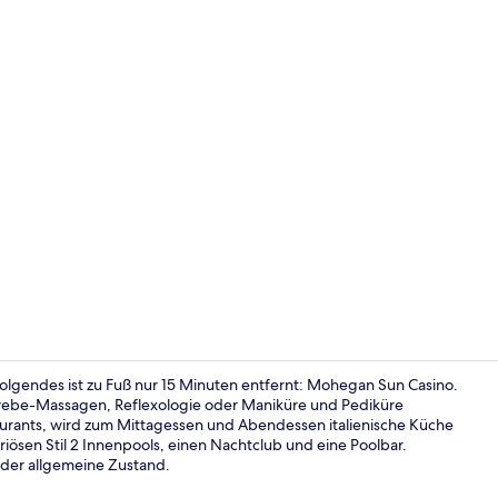
Terrasse/Pat
olgendes ist zu Fuß nur 15 Minuten entfernt: Mohegan Sun Casino.
webe-Massagen, Reflexologie oder Maniküre und Pediküre
aurants, wird zum Mittagessen und Abendessen italienische Küche
Casino
xuriösen Stil 2 Innenpools, einen Nachtclub und eine Poolbar.
 der allgemeine Zustand.