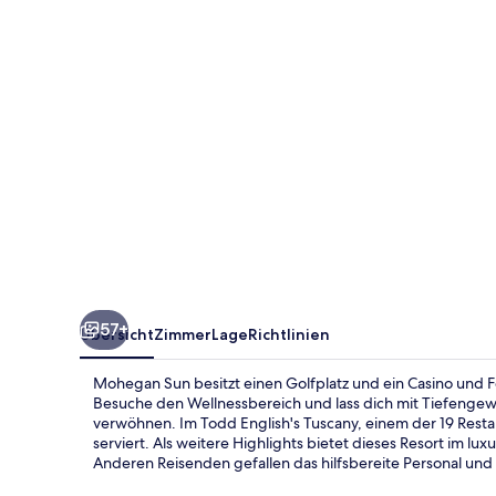
57+
Übersicht
Zimmer
Lage
Richtlinien
Mohegan Sun besitzt einen Golfplatz und ein Casino und F
Besuche den Wellnessbereich und lass dich mit Tiefenge
verwöhnen. Im Todd English's Tuscany, einem der 19 Rest
serviert. Als weitere Highlights bietet dieses Resort im lu
Anderen Reisenden gefallen das hilfsbereite Personal und