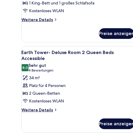
1 King-Bett und 1 großes Schlafsofa
anzeigen
Kostenloses WLAN
Weitere
Weitere Details
Details
für
Preise anzeige
Sky
Tower-
River
Alle
Ein Hotelzimmer mit zwei Bet
2
Suite
Earth Tower- Deluxe Room 2 Queen Beds
Fotos
Accessible
für
Sehr gut
8,0
Earth
8,0 von 10
(4
4 Bewertungen
Tower-
Bewertungen)
34 m²
Deluxe
Platz für 4 Personen
Room
2 Queen-Betten
2
Kostenloses WLAN
Queen
Weitere
Beds
Weitere Details
Details
Accessible
für
anzeigen
Preise anzeige
Earth
Tower-