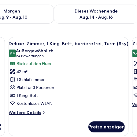
 - Aug. 9.
 Verfügbarkeit für morgen, Aug. 9 - Aug. 10.
Überprüfe die Verfügbarkeit für dies
Morgen
Dieses Wochenende
g. 9 - Aug. 10
Aug. 14 - Aug. 16
en, einem Schreibtisch, einem Stuhl, einer Lampe und einem großen Fenster
Alle
Ein Hotelzimmer mit einem großen Bett
Al
5
Deluxe-Zimmer, 1 King-Bett, barrierefrei, Turm (Sky)
Z
Fotos
F
Außergewöhnlich
für
9,4
f
9,
9,4 von 10
(24
24 Bewertungen
Deluxe-
Z
Bewertungen)
Blick auf den Fluss
Zimmer,
a
42 m²
1 King-
1 Schlafzimmer
Bett,
Platz für 3 Personen
barrierefrei,
1 King-Bett
Turm
(Sky)
Kostenloses WLAN
We
We
anzeigen
De
Weitere
Weitere Details
fü
Details
Z
für
n
Preise anzeigen
Deluxe-
Zimmer,