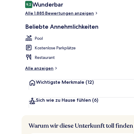
Bewertungen
Wunderbar
9,2
9,2 von 10.
Alle 1.885 Bewertungen anzeigen
2 Innenpools
Beliebte Annehmlichkeiten
Pool
Kostenlose Parkplätze
Restaurant
Alle anzeigen
Wichtigste Merkmale
(12)
Sich wie zu Hause fühlen
(6)
Warum wir diese Unterkunft toll finden