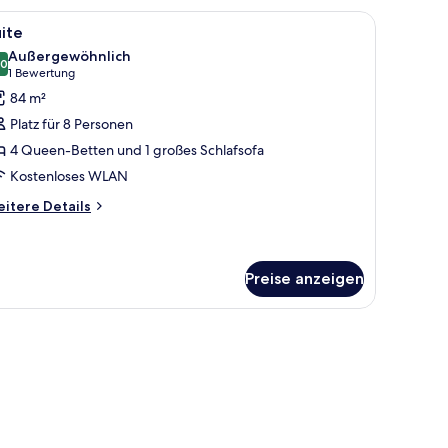
Sofa, zwei Sesseln, einem Couchtisch und einer großen Topfpflanze.
le
Ein Hotelzimmer mit zwei Betten, einem groß
3
ite
otos
Außergewöhnlich
ür
,0
10,0 von 10
(1
1 Bewertung
uite
Bewertung)
84 m²
nzeigen
Platz für 8 Personen
4 Queen-Betten und 1 großes Schlafsofa
Kostenloses WLAN
itere
itere Details
tails
r
ite
Preise anzeigen
.