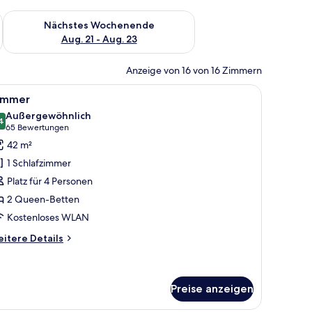
es Wochenende, Aug. 14 - Aug. 16.
Überprüfe die Verfügbarkeit für nächstes Wochenende, Aug. 2
Nächstes Wochenende
Aug. 21 - Aug. 23
Anzeige von 16 von 16 Zimmern
 mit Vorhängen.
, einer Couch, einem kleinen Tisch mit Lampe, einem Fernseher und einer M
le
Ein Hotelzimmer mit zwei Betten, einem Schr
4
immer
otos
Außergewöhnlich
ür
4
9,4 von 10
(65
65 Bewertungen
immer
Bewertungen)
42 m²
nzeigen
1 Schlafzimmer
Platz für 4 Personen
2 Queen-Betten
Kostenloses WLAN
itere
itere Details
tails
r
immer
Preise anzeigen