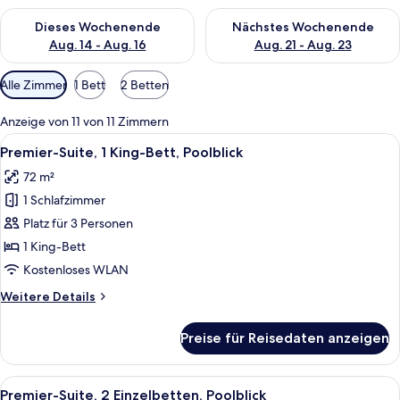
Überprüfe die Verfügbarkeit für dieses Wochenende, Aug. 14 -
Überprüfe die Verfügbarkeit f
Dieses Wochenende
Nächstes Wochenende
Aug. 14 - Aug. 16
Aug. 21 - Aug. 23
Verfügbare
Alle Zimmer
1 Bett
2 Betten
Filter
für
Anzeige von 11 von 11 Zimmern
Zimmer
Alle
Ein modernes Wohnzimmer mit einer C
11
Premier-Suite, 1 King-Bett, Poolblick
Fotos
72 m²
für
1 Schlafzimmer
Premier-
Suite,
Platz für 3 Personen
1 King-
1 King-Bett
Bett,
Kostenloses WLAN
Poolblick
Weitere
Weitere Details
anzeigen
Details
für
Preise für Reisedaten anzeigen
Premier-
Suite,
1 King-
Alle
Ein Hotelzimmer mit zwei Betten, eine
10
Bett,
Premier-Suite, 2 Einzelbetten, Poolblick