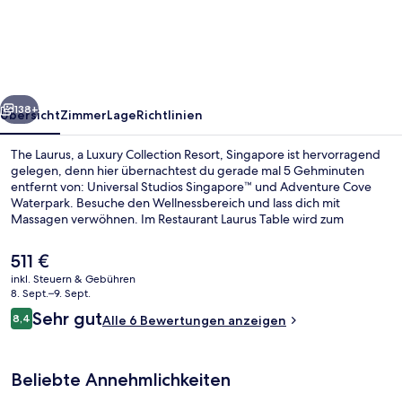
a
Luxury
Collection
Resort,
rück
Weiter
Singapore
138+
Übersicht
Zimmer
Lage
Richtlinien
The Laurus, a Luxury Collection Resort, Singapore ist hervorragend
gelegen, denn hier übernachtest du gerade mal 5 Gehminuten
entfernt von: Universal Studios Singapore™ und Adventure Cove
Waterpark. Besuche den Wellnessbereich und lass dich mit
Massagen verwöhnen. Im Restaurant Laurus Table wird zum
Frühstück und Mittagessen mediterrane Küche serviert. Weitere
Highlights wie ein Außenpool, eine Bar/Lounge und ein
Der
511 €
Fitnessbereich (rund um die Uhr geöffnet) sprechen für dieses
aktuelle
inkl. Steuern & Gebühren
Hotel im luxuriösen Stil. Andere Reisende lieben das hilfsbereite
Preis
8. Sept.–9. Sept.
Personal. Die öffentlichen Verkehrsmittel sind nur einen kurzen
Außenpool
beträgt
Bewertungen
Fußmarsch entfernt: Zur U-Bahn-Station Resorts World sind es 6
Sehr gut
8,4
Alle 6 Bewertungen anzeigen
511 €.
8,4 von 10.
Minuten und zur Imbiah Station 7 Minuten.
Beliebte Annehmlichkeiten