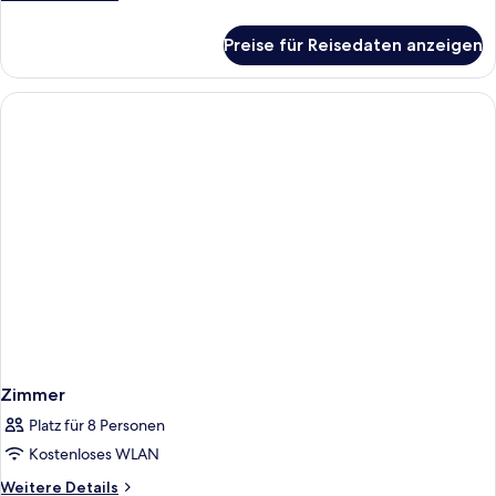
Details
für
Preise für Reisedaten anzeigen
Zimmer
Zimmer
Platz für 8 Personen
Kostenloses WLAN
Weitere
Weitere Details