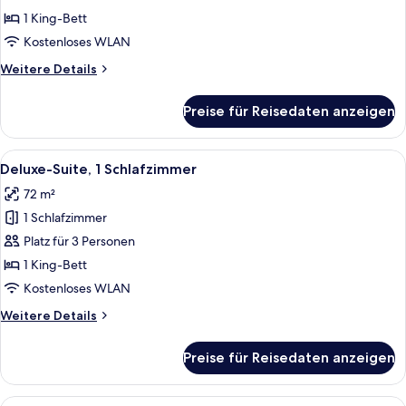
1 King-
1 King-Bett
Bett
Kostenloses WLAN
anzeigen
Weitere
Weitere Details
Details
für
Preise für Reisedaten anzeigen
Premier-
Suite,
1 King-
Alle
Hochwertige Bettwaren, Pillowtop-Be
8
Bett
Deluxe-Suite, 1 Schlafzimmer
Fotos
72 m²
für
1 Schlafzimmer
Deluxe-
Suite,
Platz für 3 Personen
1
1 King-Bett
Schlafzimmer
Kostenloses WLAN
anzeigen
Weitere
Weitere Details
Details
für
Preise für Reisedaten anzeigen
Deluxe-
Suite,
1
Alle
Ein modernes Wohnzimmer mit Sofa, C