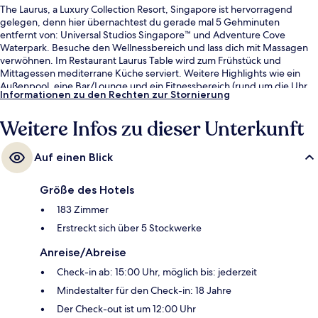
The Laurus, a Luxury Collection Resort, Singapore ist hervorragend
gelegen, denn hier übernachtest du gerade mal 5 Gehminuten
entfernt von: Universal Studios Singapore™ und Adventure Cove
Waterpark. Besuche den Wellnessbereich und lass dich mit Massagen
verwöhnen. Im Restaurant Laurus Table wird zum Frühstück und
Mittagessen mediterrane Küche serviert. Weitere Highlights wie ein
Außenpool, eine Bar/Lounge und ein Fitnessbereich (rund um die Uhr
Informationen zu den Rechten zur Stornierung
geöffnet) sprechen für dieses Hotel im luxuriösen Stil. Andere Reisende
lieben das hilfsbereite Personal. Die öffentlichen Verkehrsmittel sind nur
Weitere Infos zu dieser Unterkunft
einen kurzen Fußmarsch entfernt: Zur U-Bahn-Station Resorts World
sind es 6 Minuten und zur Imbiah Station 7 Minuten.
Auf einen Blick
Größe des Hotels
183 Zimmer
Erstreckt sich über 5 Stockwerke
Anreise/Abreise
Check-in ab: 15:00 Uhr, möglich bis: jederzeit
Mindestalter für den Check-in: 18 Jahre
Der Check-out ist um 12:00 Uhr