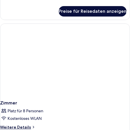
Details
für
Preise für Reisedaten anzeigen
Zimmer
Zimmer
Platz für 8 Personen
Kostenloses WLAN
Weitere
Weitere Details