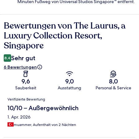
Minuten Fußweg von Universal Studios Singapore™ entfernt.
Bewertungen von The Laurus, a
Bewertungen
Luxury Collection Resort,
Singapore
Sehr gut
8,4
6 Bewertungen
9,6
9,0
8,0
Sauberkeit
Ausstattung
Personal & Service
Bewertungen
Verifizierte Bewertung
10/10 – Außergewöhnlich
1. Apr. 2026
muammer, Aufenthalt von 2 Nächten