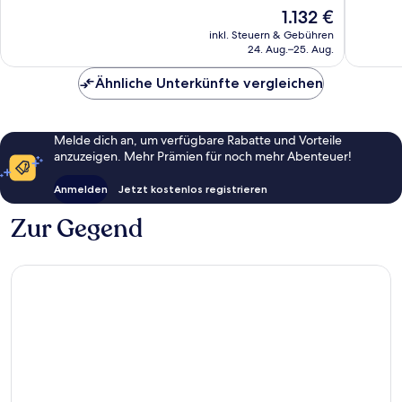
Hervorragend,
10,
Der
1.132 €
23
Außerge
Preis
Bewertungen
1.001
inkl. Steuern & Gebühren
beträgt
24. Aug.–25. Aug.
Bewert
1.132 €
Ähnliche Unterkünfte vergleichen
Melde dich an, um verfügbare Rabatte und Vorteile
anzuzeigen. Mehr Prämien für noch mehr Abenteuer!
Anmelden
Jetzt kostenlos registrieren
Zur Gegend