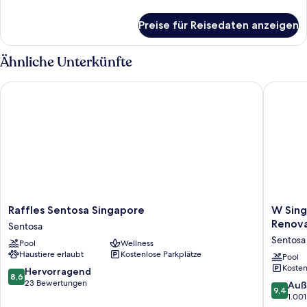
Details
für
Preise für Reisedaten anzeigen
Zimmer
Ähnliche Unterkünfte
Raffles Sentosa Singapore
W Singap
Raffles
W
Raffles Sentosa Singapore
W Sing
Sentosa
Singapo
Renov
Sentosa
Singapore
-
Sentosa
Pool
Wellness
Sentosa
Sentosa
Haustiere erlaubt
Kostenlose Parkplätze
Cove
Pool
Kosten
(Newly
8.6
Hervorragend
8,6
Renovat
von
23 Bewertungen
9.4
Auß
9,4
Sentosa
10,
von
1.00