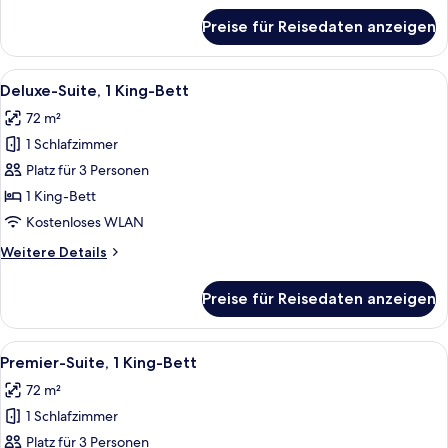
für
Preise für Reisedaten anzeigen
Grand-
Suite,
1 King-
Alle
Ein modernes Hotelzimmer mit einer C
7
Bett,
Deluxe-Suite, 1 King-Bett
Fotos
Raucher
72 m²
für
1 Schlafzimmer
Deluxe-
Suite,
Platz für 3 Personen
1 King-
1 King-Bett
Bett
Kostenloses WLAN
anzeigen
Weitere
Weitere Details
Details
für
Preise für Reisedaten anzeigen
Deluxe-
Suite,
1 King-
Alle
Ein Hotelzimmer mit einem großen Bett
9
Bett
Premier-Suite, 1 King-Bett
Fotos
72 m²
für
1 Schlafzimmer
Premier-
Suite,
Platz für 3 Personen