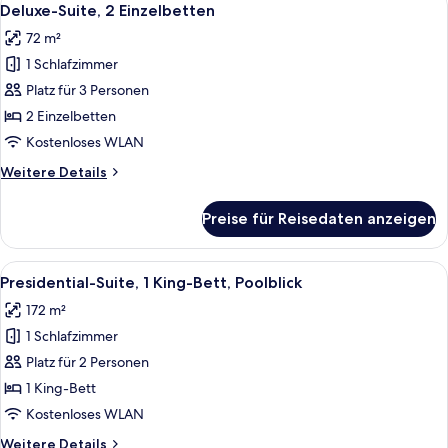
8
Schlafzimmer
Deluxe-Suite, 2 Einzelbetten
Fotos
72 m²
für
1 Schlafzimmer
Deluxe-
Suite,
Platz für 3 Personen
2 Einzelbetten
2 Einzelbetten
anzeigen
Kostenloses WLAN
Weitere
Weitere Details
Details
für
Preise für Reisedaten anzeigen
Deluxe-
Suite,
2 Einzelbetten
Alle
Ein geräumiges Wohnzimmer mit einer 
9
Presidential-Suite, 1 King-Bett, Poolblick
Fotos
172 m²
für
1 Schlafzimmer
Presidential-
Suite,
Platz für 2 Personen
1 King-
1 King-Bett
Bett,
Kostenloses WLAN
Poolblick
Weitere
Weitere Details