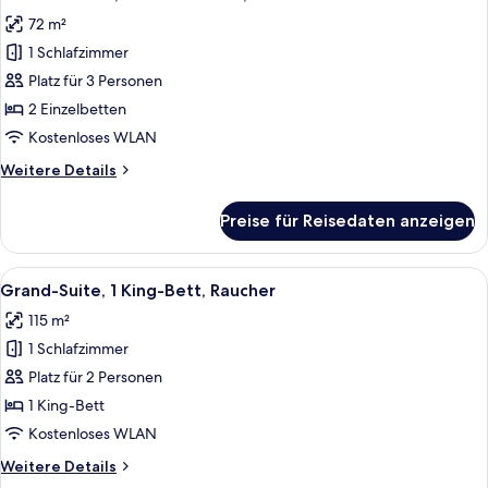
Fotos
Poolblick
72 m²
für
1 Schlafzimmer
Premier-
Suite,
Platz für 3 Personen
2 Einzelbetten,
2 Einzelbetten
Poolblick
Kostenloses WLAN
anzeigen
Weitere
Weitere Details
Details
für
Preise für Reisedaten anzeigen
Premier-
Suite,
2 Einzelbetten,
Alle
Ein modernes Hotelzimmer mit einem gr
7
Poolblick
Grand-Suite, 1 King-Bett, Raucher
Fotos
115 m²
für
1 Schlafzimmer
Grand-
Suite,
Platz für 2 Personen
1 King-
1 King-Bett
Bett,
Kostenloses WLAN
Raucher
Weitere
Weitere Details
anzeigen
Details