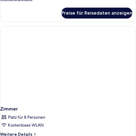
anzeigen
Details
für
Preise für Reisedaten anzeigen
Presidential-
Suite,
1 King-
Bett,
Poolblick
Zimmer
Platz für 8 Personen
Kostenloses WLAN
Weitere
Weitere Details