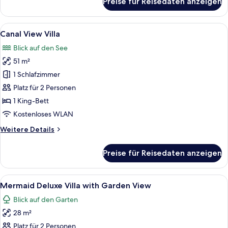
Preise für Reisedaten anzeigen
Family
Room
with
Alle
Ein Gebäude mit einem Reetdach, mit
5
Garden
Canal View Villa
Fotos
View
Blick auf den See
für
51 m²
Canal
View
1 Schlafzimmer
Villa
Platz für 2 Personen
anzeigen
1 King-Bett
Kostenloses WLAN
Weitere
Weitere Details
Details
für
Preise für Reisedaten anzeigen
Canal
View
Villa
Alle
Ein Hotelzimmer mit Bett, Schreibtisch
6
Mermaid Deluxe Villa with Garden View
Fotos
Blick auf den Garten
für
28 m²
Mermaid
Deluxe
Platz für 2 Personen