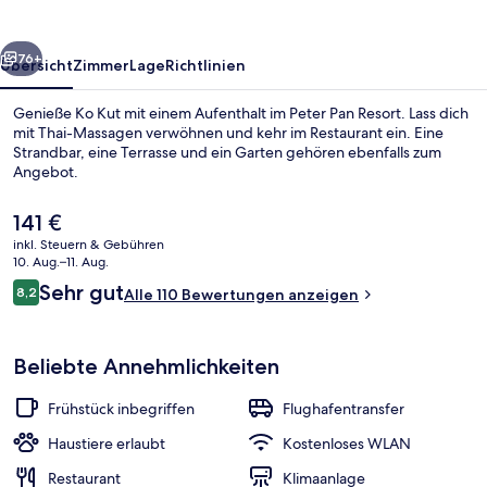
rück
Weiter
76+
Übersicht
Zimmer
Lage
Richtlinien
Genieße Ko Kut mit einem Aufenthalt im Peter Pan Resort. Lass dich
mit Thai-Massagen verwöhnen und kehr im Restaurant ein. Eine
Strandbar, eine Terrasse und ein Garten gehören ebenfalls zum
Angebot.
Der
141 €
aktuelle
inkl. Steuern & Gebühren
Preis
10. Aug.–11. Aug.
beträgt
Bewertungen
Sehr gut
8,2
Pool Side Villa Sea 
Alle 110 Bewertungen anzeigen
141 €.
8,2 von 10.
Beliebte Annehmlichkeiten
Frühstück inbegriffen
Flughafentransfer
Haustiere erlaubt
Kostenloses WLAN
Restaurant
Klimaanlage