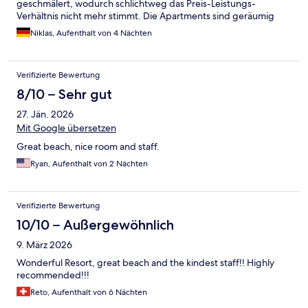
geschmälert, wodurch schlichtweg das Preis-Leistungs-
Verhältnis nicht mehr stimmt. Die Apartments sind geräumig
und sauber. Die Handtücher allerdings meist alt und fleckig.
Niklas, Aufenthalt von 4 Nächten
Und vor allen verursacht die Toilette einen fast durchgängig
unangenehmen Geruch. Das Personal ist freundlich und
bemüht. Spricht wenig bis gar kein Englisch. Das
Verifizierte Bewertung
Frühstücksbuffet ist fast ausschließlich Fleisch- und Fischlastig.
Für Vegetarier bleibt Rohkost, Salat, Obst und Ei. Sehr dürftig.
8/10 – Sehr gut
Der Strand ist traumhaft, allerdings gibt es viel zu wenige
27. Jän. 2026
Liegen, die schon morgens mit Handtüchern reserviert werden.
Für mich unverständlich, dass das Hotel dagegen nichts
Mit Google übersetzen
unternimmt.
Great beach, nice room and staff.
Ryan, Aufenthalt von 2 Nächten
Verifizierte Bewertung
10/10 – Außergewöhnlich
9. März 2026
Wonderful Resort, great beach and the kindest staff!! Highly
recommended!!!
Reto, Aufenthalt von 6 Nächten