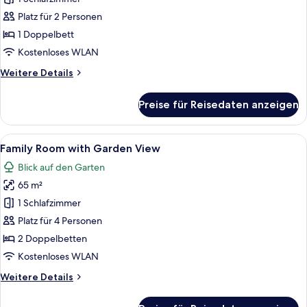
Villa
Platz für 2 Personen
Sea
1 Doppelbett
View
Kostenloses WLAN
anzeigen
Weitere
Weitere Details
Details
für
Preise für Reisedaten anzeigen
Pool
Side
Villa
Alle
Ein Schlafzimmer mit Holzbalkendecke
6
Sea
Family Room with Garden View
Fotos
View
Blick auf den Garten
für
65 m²
Family
Room
1 Schlafzimmer
with
Platz für 4 Personen
Garden
2 Doppelbetten
View
Kostenloses WLAN
anzeigen
Weitere
Weitere Details
Details
für