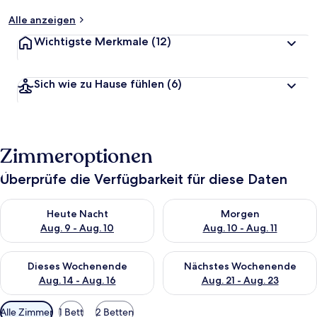
Alle anzeigen
Wichtigste Merkmale
(12)
Sich wie zu Hause fühlen
(6)
Zimmeroptionen
Überprüfe die Verfügbarkeit für diese Daten
Überprüfe die Verfügbarkeit für heute Nacht, Aug. 9 - Aug. 10
Überprüfe die Verfügbarkeit fü
Heute Nacht
Morgen
Aug. 9 - Aug. 10
Aug. 10 - Aug. 11
Überprüfe die Verfügbarkeit für dieses Wochenende, Aug. 14 -
Überprüfe die Verfügbarkeit f
Dieses Wochenende
Nächstes Wochenende
Aug. 14 - Aug. 16
Aug. 21 - Aug. 23
Verfügbare
Alle Zimmer
1 Bett
2 Betten