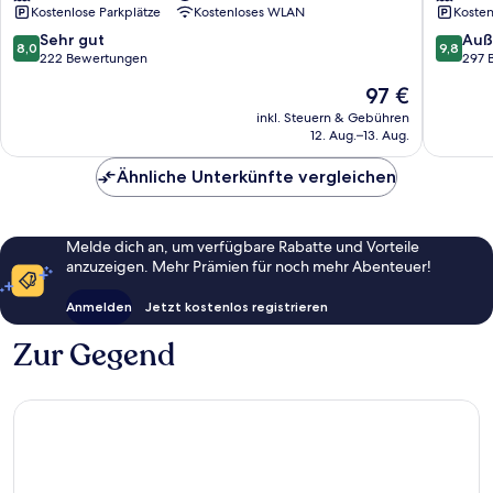
Kostenlose Parkplätze
Kostenloses WLAN
Kosten
8.0
9.8
Sehr gut
Auß
8,0
9,8
von
von
222 Bewertungen
297 
10,
10,
Der
97 €
Sehr
Außerge
Preis
gut,
297
inkl. Steuern & Gebühren
beträgt
12. Aug.–13. Aug.
222
Bewert
97 €
Bewertungen
Ähnliche Unterkünfte vergleichen
Melde dich an, um verfügbare Rabatte und Vorteile
anzuzeigen. Mehr Prämien für noch mehr Abenteuer!
Anmelden
Jetzt kostenlos registrieren
Zur Gegend