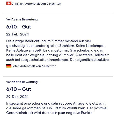
beschwert haben, wurde es nicht besser.
Christian, Aufenthalt von 2 Nächten
Preis-/Leistungsverhältnis stimmt überhaupt nicht. Koh Kood
mit den bisher schönsten Stränden welche ich in Thailand
gesehen habe sehr gerne wieder, jedoch ganz bestimmt in
Verifizierte Bewertung
einem anderen Hotel.
6/10 – Gut
22. Feb. 2024
Die einzige Beleuchtung im Zimmer bestand aus vier
gleichzeitig leuchtenden grellen Strahlern. Keine Leselampe.
Keine Ablage am Bett. Eingangstür mit Glasscheibe, die das
helle Licht der Wegbeleuchtung durchließ.Also starke Helligkeit
auch bei ausgeschaltetter Innenlampe. Der eigentlich attraktive
Schaukelsessel auf der schönen Terrasse war nicht benutzbar,
Peter, Aufenthalt von 6 Nächten
weil schlecht repariert und damit zu kurz und zu schräg um
drauf zu sitzen.
Verifizierte Bewertung
6/10 – Gut
29. Dez. 2024
Insgesamt eine schöne und sehr saubere Anlage, die etwas in
die Jahre gekommen ist. Ein Ort zum Wohlfühlen. Der positive
Gesamteindruck wird durch ein paar negative Punkte