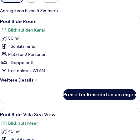
Filter
für
Anzeige von 5 von 5 Zimmern
Zimmer
Alle
Ein Hotelzimmer mit zwei Betten, ein
5
Pool Side Room
Fotos
Blick auf den Kanal
für
30 m²
Pool
Side
1 Schlafzimmer
Room
Platz für 2 Personen
anzeigen
1 Doppelbett
Kostenloses WLAN
Weitere
Weitere Details
Details
für
Preise für Reisedaten anzeigen
Pool
Side
Room
Alle
Ein Poolbereich eines Resorts mit k
6
Pool Side Villa Sea View
Fotos
Blick aufs Meer
für
40 m²
Pool
Side
1 Schlafzimmer