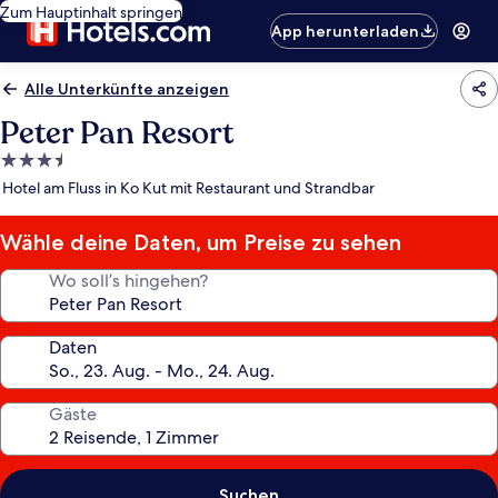
Zum Hauptinhalt springen
App herunterladen
Alle Unterkünfte anzeigen
Peter Pan Resort
3.5-
Sterne-
Hotel am Fluss in Ko Kut mit Restaurant und Strandbar
Unterkunft
Wähle deine Daten, um Preise zu sehen
Wo soll’s hingehen?
Daten
Gäste
Suchen