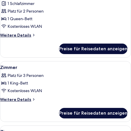
1 Schlafzimmer
für
Platz für 2 Personen
Zimmer
anzeigen
1 Queen-Bett
Kostenloses WLAN
Weitere
Weitere Details
Details
für
Preise für Reisedaten anzeigen
Zimmer
Alle
Ein Badezimmer mit Holzwaschtisch, e
2
Zimmer
Fotos
Platz für 3 Personen
für
1 King-Bett
Zimmer
anzeigen
Kostenloses WLAN
Weitere
Weitere Details
Details
für
Preise für Reisedaten anzeigen
Zimmer
Alle
Ein Hotelzimmer mit zwei Betten, ein
1