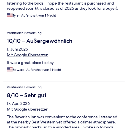
listening to the birds. I hope the restaurant is purchased and
reopened soon (it is closed as of 2026 as they look for a buyer),
as that would have made my stay that much better.
Tyler, Aufenthalt von 1 Nacht
Verifizierte Bewertung
10/10 – Außergewöhnlich
1. Juni 2025
Mit Google übersetzen
It was a great place to stay
Edward, Aufenthalt von 1 Nacht
Verifizierte Bewertung
8/10 – Sehr gut
17. Apr. 2026
Mit Google übersetzen
The Bavarian Inn was convenient to the conference I attended
at the nearby Best Western yet offered a calmer atmosphere.
The property backs up to a wooded area. I woke up to birds