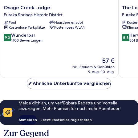
Osage
The
Osage Creek Lodge
The L
Creek
Lodge
Eureka Springs Historic District
Eureka 
Lodge
Eureka
Pool
Haustiere erlaubt
Kosten
Eureka
Springs
Kostenlose Parkplätze
Kostenloses WLAN
Klimaa
Springs
Historic
9.0
8.8
Wunderbar
Her
9,0
8,8
District
von
von
1.103 Bewertungen
861 
10,
10,
Wunderbar,
Hervorr
1.103
861
Der
57 €
Bewertungen
Bewert
Preis
inkl. Steuern & Gebühren
beträgt
9. Aug.–10. Aug.
57 €
Ähnliche Unterkünfte vergleichen
Melde dich an, um verfügbare Rabatte und Vorteile
anzuzeigen. Mehr Prämien für noch mehr Abenteuer!
Anmelden
Jetzt kostenlos registrieren
Zur Gegend