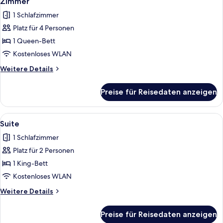
Zimmer
Fotos
1 Schlafzimmer
für
Platz für 4 Personen
Zimmer
anzeigen
1 Queen-Bett
Kostenloses WLAN
Weitere
Weitere Details
Details
für
Preise für Reisedaten anzeigen
Zimmer
Alle
Ein Schlafzimmer mit einem großen Bet
4
Suite
Fotos
1 Schlafzimmer
für
Platz für 2 Personen
Suite
anzeigen
1 King-Bett
Kostenloses WLAN
Weitere
Weitere Details
Details
für
Preise für Reisedaten anzeigen
Suite