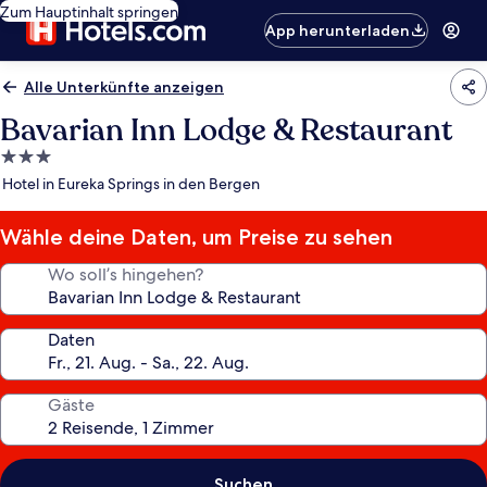
Zum Hauptinhalt springen
App herunterladen
Alle Unterkünfte anzeigen
Bavarian Inn Lodge & Restaurant
3.0-
Sterne-
Hotel in Eureka Springs in den Bergen
Unterkunft
Wähle deine Daten, um Preise zu sehen
Wo soll’s hingehen?
Daten
Gäste
Suchen