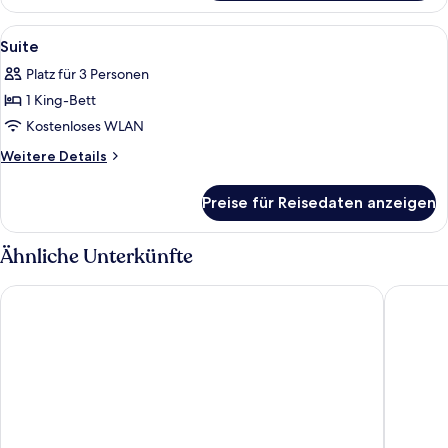
Alle
Ein ordentlich bezogenes Bett mit ein
6
Suite
Fotos
Platz für 3 Personen
für
1 King-Bett
Suite
anzeigen
Kostenloses WLAN
Weitere
Weitere Details
Details
für
Preise für Reisedaten anzeigen
Suite
Ähnliche Unterkünfte
Osage Creek Lodge
The Lod