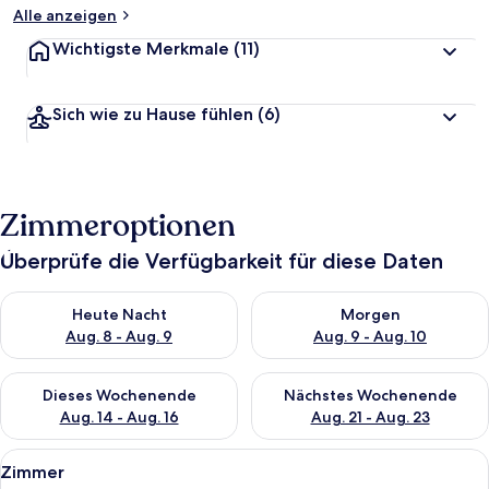
Alle anzeigen
Wichtigste Merkmale
(11)
Sich wie zu Hause fühlen
(6)
Zimmeroptionen
Überprüfe die Verfügbarkeit für diese Daten
Überprüfe die Verfügbarkeit für heute Nacht, Aug. 8 - Aug. 9.
Überprüfe die Verfügbarkeit f
Heute Nacht
Morgen
Aug. 8 - Aug. 9
Aug. 9 - Aug. 10
Überprüfe die Verfügbarkeit für dieses Wochenende, Aug. 14 -
Überprüfe die Verfügbarkeit f
Dieses Wochenende
Nächstes Wochenende
Aug. 14 - Aug. 16
Aug. 21 - Aug. 23
Alle
Ein Zimmer mit einem Bett, zwei Sesse
3
Zimmer
Fotos