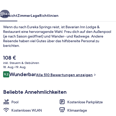
Restaurant
rück
Weiter
14+
Übersicht
Zimmer
Lage
Richtlinien
Wenn du nach Eureka Springs reist, ist Bavarian Inn Lodge &
Restaurant eine hervorragende Wahl. Freu dich auf den Außenpool
(je nach Saison geöffnet) und Wander- und Radwege. Andere
Reisende haben viel Gutes über das hilfsbereite Personal zu
berichten.
Der
108 €
aktuelle
inkl. Steuern & Gebühren
Preis
18. Aug.–19. Aug.
Außenbereich
beträgt
Bewertungen
Wunderbar
9,2
Alle 510 Bewertungen anzeigen
108 €.
9,2 von 10.
Beliebte Annehmlichkeiten
Pool
Kostenlose Parkplätze
Kostenloses WLAN
Klimaanlage