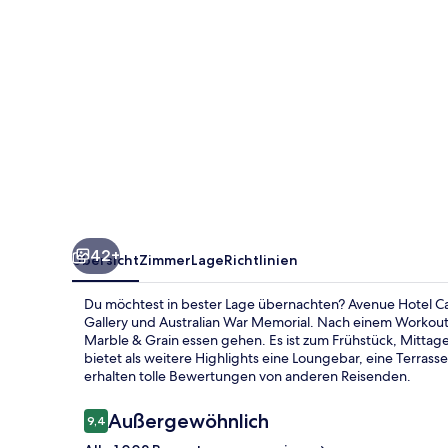
42+
Übersicht
Zimmer
Lage
Richtlinien
Du möchtest in bester Lage übernachten? Avenue Hotel C
Gallery und Australian War Memorial. Nach einem Workout
Marble & Grain essen gehen. Es ist zum Frühstück, Mittag
bietet als weitere Highlights eine Loungebar, eine Terrass
erhalten tolle Bewertungen von anderen Reisenden.
Bewertungen
Außergewöhnlich
9,4
9,4 von 10.