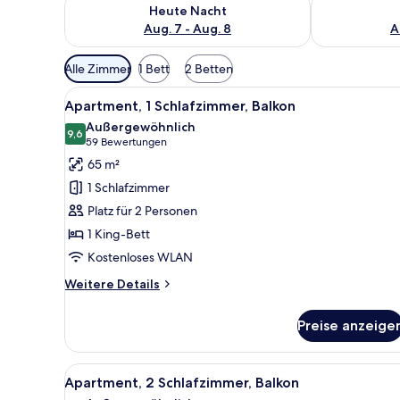
Überprüfe die Verfügbarkeit für heute Nacht, Aug. 7
Überprüfe die
Heute Nacht
Aug. 7 - Aug. 8
A
Verfügbare
Alle Zimmer
1 Bett
2 Betten
Filter
Alle
Ein Hotelzimmer mit einem gro
für
8
Apartment, 1 Schlafzimmer, Balkon
Fotos
Zimmer
Außergewöhnlich
für
9,6
9,6 von 10
(59
59 Bewertungen
Apartment,
Bewertungen)
65 m²
1
1 Schlafzimmer
Schlafzimmer,
Platz für 2 Personen
Balkon
1 King-Bett
anzeigen
Kostenloses WLAN
Weitere
Weitere Details
Details
für
Preise anzeige
Apartment,
1
Schlafzimmer,
Alle
Ein modernes Wohnzimmer mit 
7
Balkon
Apartment, 2 Schlafzimmer, Balkon
Fotos