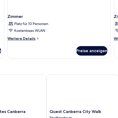
Zimmer
Z
Platz für 10 Personen
Kostenloses WLAN
Weitere
We
Weitere Details
We
Details
De
für
fü
n
Preise anzeigen
Zimmer
Z
s Canberra
Quest Canberra City Walk
Quest
ites Canberra
Quest Canberra City Walk
Canberra
Stadtzentrum