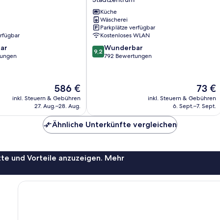
City
Küche
Walk
Wäscherei
Stadtzentrum
Parkplätze verfügbar
erfügbar
Kostenloses WLAN
9.2
ar
Wunderbar
9,2
von
tungen
792 Bewertungen
10,
Wunderbar,
792
Der
Der
586 €
73 €
Bewertungen
Preis
Preis
inkl. Steuern & Gebühren
inkl. Steuern & Gebühren
beträgt
beträgt
27. Aug.–28. Aug.
6. Sept.–7. Sept.
586 €
73 €
Ähnliche Unterkünfte vergleichen
te und Vorteile anzuzeigen. Mehr