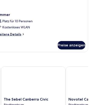
immer
Platz für 10 Personen
Kostenloses WLAN
itere
itere Details
tails
r
Preise anzeigen
immer
The Sebel Canberra Civic
Novotel Canberra
The
Novotel
The Sebel Canberra Civic
Novotel Canberra
Sebel
Canberra
Stadtzentrum
Stadtzentrum