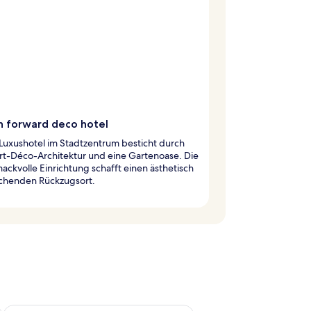
n forward deco hotel
Luxushotel im Stadtzentrum besticht durch
rt-Déco-Architektur und eine Gartenoase. Die
ckvolle Einrichtung schafft einen ästhetisch
chenden Rückzugsort.