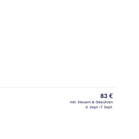
Lobby
Der
83 €
aktuelle
inkl. Steuern & Gebühren
Preis
6. Sept.–7. Sept.
Mittagessen und Abendessen
Fassade der Unterkunft
beträgt
83 €.