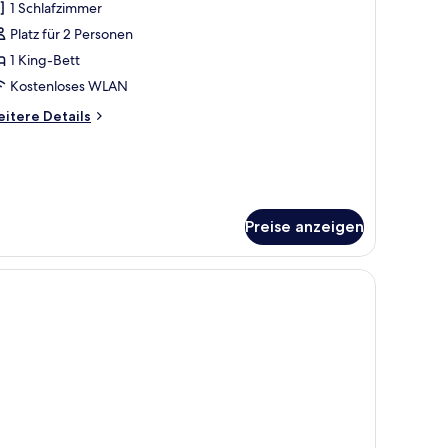
1 Schlafzimmer
ür
Platz für 2 Personen
xecutive-
partment,
1 King-Bett
Kostenloses WLAN
chlafzimmer,
itere
itere Details
alkon
tails
nzeigen
r
ecutive-
artment,
hlafzimmer,
Preise anzeigen
lkon
ile im Hintergrund.