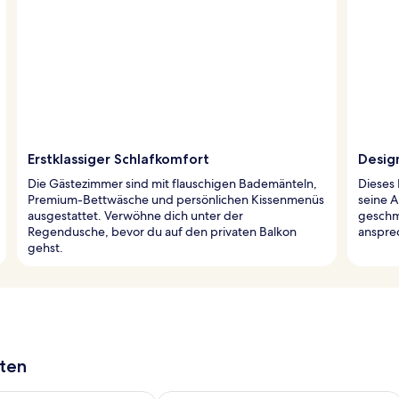
Erstklassiger Schlafkomfort
Desig
Die Gästezimmer sind mit flauschigen Bademänteln,
Dieses 
Premium-Bettwäsche und persönlichen Kissenmenüs
seine A
ausgestattet. Verwöhne dich unter der
geschma
Regendusche, bevor du auf den privaten Balkon
anspre
gehst.
aten