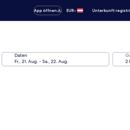
•
App öffnen
EUR
Unterkunft registr
a
Daten
G