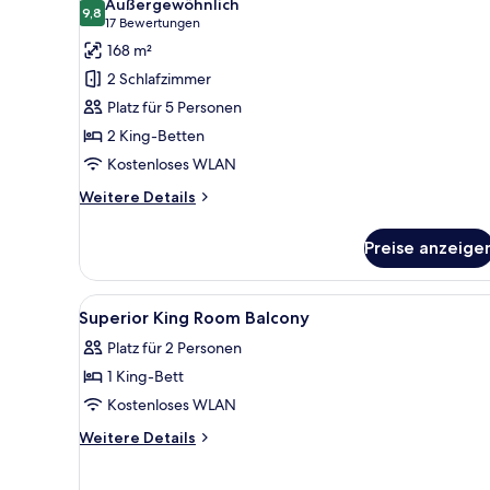
Außergewöhnlich
für
9,8
9,8 von 10
(17
17 Bewertungen
Apartment,
Bewertungen)
168 m²
2 Schlafzimmer,
2 Schlafzimmer
Balkon
Platz für 5 Personen
anzeigen
2 King-Betten
Kostenloses WLAN
Weitere
Weitere Details
Details
für
Preise anzeige
Apartment,
2 Schlafzimmer,
Balkon
Alle
Ein Hotelzimmer mit einem gro
9
Superior King Room Balcony
Fotos
Platz für 2 Personen
für
1 King-Bett
Superior
King
Kostenloses WLAN
Room
Weitere
Weitere Details
Balcony
Details
für
anzeigen