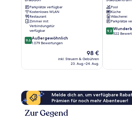
Braddon
Canberra
Parkplätze verfügbar
Pool
Stadtzentrum
Kostenloses WLAN
Küche
Restaurant
Wäscherei
Zimmer mit
Parkplätze v
Verbindungstür
9.2
Wunderb
verfügbar
9,2
von
522 Bewer
9.6
Außergewöhnlich
10,
9,6
von
1.079 Bewertungen
Wunderbar,
10,
522
Der
98 €
Außergewöhnlich,
Bewertungen
Preis
1.079
inkl. Steuern & Gebühren
beträgt
23. Aug.–24. Aug.
Bewertungen
98 €
Melde dich an, um verfügbare Rabat
Prämien für noch mehr Abenteuer!
Zur Gegend