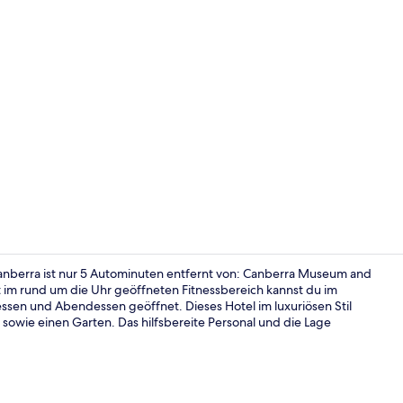
Lounge
anberra ist nur 5 Autominuten entfernt von: Canberra Museum and
 im rund um die Uhr geöffneten Fitnessbereich kannst du im
essen und Abendessen geöffnet. Dieses Hotel im luxuriösen Stil
Frühstück, 
e sowie einen Garten. Das hilfsbereite Personal und die Lage