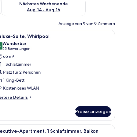
es Wochenende, Aug. 7 - Aug. 9.
Überprüfe die Verfügbarkeit für nächstes Wochenende, Aug. 1
Nächstes Wochenende
Aug. 14 - Aug. 16
Anzeige von 9 von 9 Zimmern
nlage.
roßen Bett, einem Schreibtisch, einem Stuhl, einem Fernseher und einem Kl
le
Eine Person entspannt sich in einer weißen 
10
luxe-Suite, Whirlpool
otos
Wunderbar
ür
2
9,2 von 10
(25
25 Bewertungen
eluxe-
Bewertungen)
65 m²
ite,
1 Schlafzimmer
hirlpool
Platz für 2 Personen
nzeigen
1 King-Bett
Kostenloses WLAN
itere
itere Details
tails
r
Preise anzeigen
luxe-
ite,
irlpool
rnseher, Sofa und einem kleinen Tisch.
le
Ein Hotelzimmer mit einem großen Bett, einem
5
ecutive-Apartment, 1 Schlafzimmer, Balkon
otos