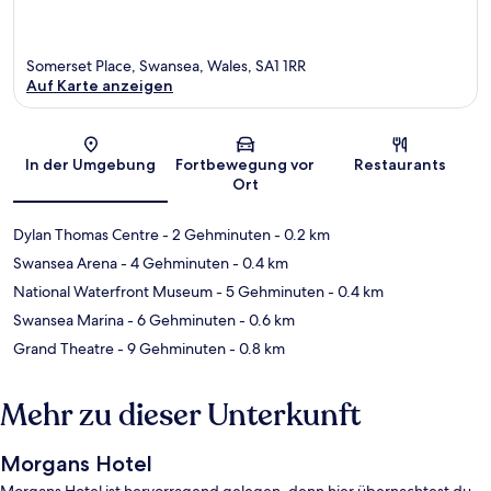
Somerset Place, Swansea, Wales, SA1 1RR
Auf Karte anzeigen
Karte
In der Umgebung
Fortbewegung vor
Restaurants
Ort
Dylan Thomas Centre
- 2 Gehminuten
- 0.2 km
Swansea Arena
- 4 Gehminuten
- 0.4 km
National Waterfront Museum
- 5 Gehminuten
- 0.4 km
Swansea Marina
- 6 Gehminuten
- 0.6 km
Grand Theatre
- 9 Gehminuten
- 0.8 km
Mehr zu dieser Unterkunft
Morgans Hotel
Morgans Hotel ist hervorragend gelegen, denn hier übernachtest du