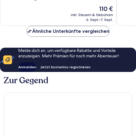
10,
10,
Der
110 €
Hervorragend,
Gut,
Preis
692
1.004
inkl. Steuern & Gebühren
beträgt
6. Sept.–7. Sept.
Bewertungen
Bewert
110 €
Ähnliche Unterkünfte vergleichen
Melde dich an, um verfügbare Rabatte und Vorteile
anzuzeigen. Mehr Prämien für noch mehr Abenteuer!
Anmelden
Jetzt kostenlos registrieren
Zur Gegend