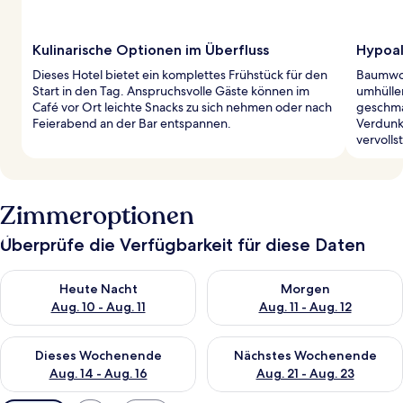
Kulinarische Optionen im Überfluss
Hypoal
Dieses Hotel bietet ein komplettes Frühstück für den
Baumwol
Start in den Tag. Anspruchsvolle Gäste können im
umhüllen
Café vor Ort leichte Snacks zu sich nehmen oder nach
geschma
Feierabend an der Bar entspannen.
Verdunk
vervolls
Zimmeroptionen
Überprüfe die Verfügbarkeit für diese Daten
Überprüfe die Verfügbarkeit für heute Nacht, Aug. 10 - Aug. 11
Überprüfe die Verfügbarkeit fü
Heute Nacht
Morgen
Aug. 10 - Aug. 11
Aug. 11 - Aug. 12
Überprüfe die Verfügbarkeit für dieses Wochenende, Aug. 14 -
Überprüfe die Verfügbarkeit f
Dieses Wochenende
Nächstes Wochenende
Aug. 14 - Aug. 16
Aug. 21 - Aug. 23