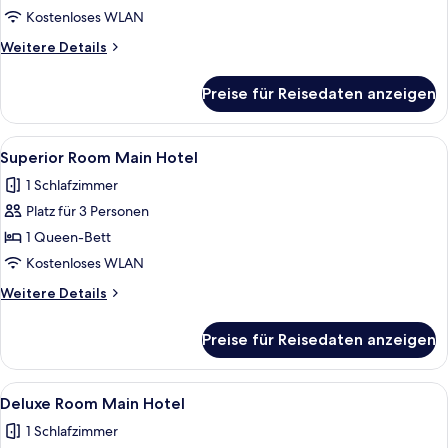
Main
Kostenloses WLAN
Hotel
Weitere
Weitere Details
anzeigen
Details
für
Preise für Reisedaten anzeigen
Classic
Room
Main
Alle
Ein Hotelzimmer mit einem großen Bet
4
Hotel
Superior Room Main Hotel
Fotos
1 Schlafzimmer
für
Platz für 3 Personen
Superior
Room
1 Queen-Bett
Main
Kostenloses WLAN
Hotel
Weitere
Weitere Details
anzeigen
Details
für
Preise für Reisedaten anzeigen
Superior
Room
Main
Alle
Ein Hotelzimmer mit einem großen Bet
5
Hotel
Deluxe Room Main Hotel
Fotos
1 Schlafzimmer
für