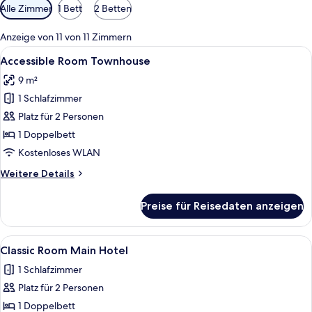
Verfügbare
Alle Zimmer
1 Bett
2 Betten
Filter
für
Anzeige von 11 von 11 Zimmern
Zimmer
Alle
Ein Hotelzimmer mit einem großen Bet
4
Accessible Room Townhouse
Fotos
9 m²
für
1 Schlafzimmer
Accessible
Room
Platz für 2 Personen
Townhouse
1 Doppelbett
anzeigen
Kostenloses WLAN
Weitere
Weitere Details
Details
für
Preise für Reisedaten anzeigen
Accessible
Room
Townhouse
Alle
Ein Hotelzimmer mit Bett, Nachttisch
4
Classic Room Main Hotel
Fotos
1 Schlafzimmer
für
Platz für 2 Personen
Classic
Room
1 Doppelbett