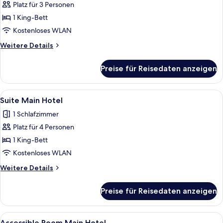
Platz für 3 Personen
Deluxe
Room
1 King-Bett
Main
Kostenloses WLAN
Hotel
Weitere
Weitere Details
anzeigen
Details
für
Preise für Reisedaten anzeigen
Deluxe
Room
Main
Alle
Ein Bett mit Baldachin, ein Fernseher
5
Hotel
Suite Main Hotel
Fotos
1 Schlafzimmer
für
Platz für 4 Personen
Suite
Main
1 King-Bett
Hotel
Kostenloses WLAN
anzeigen
Weitere
Weitere Details
Details
für
Preise für Reisedaten anzeigen
Suite
Main
Hotel
Alle
Ein Hotelzimmer mit einem großen Bet
5
Accessible Room Main Hotel