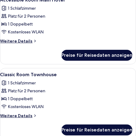
Fotos
1 Schlafzimmer
für
Platz für 2 Personen
Accessible
Room
1 Doppelbett
Main
Kostenloses WLAN
Hotel
Weitere
Weitere Details
anzeigen
Details
für
Preise für Reisedaten anzeigen
Accessible
Room
Main
Alle
Ein Schlafzimmer mit Bett, Wand-Fern
5
Hotel
Classic Room Townhouse
Fotos
1 Schlafzimmer
für
Platz für 2 Personen
Classic
Room
1 Doppelbett
Townhouse
Kostenloses WLAN
anzeigen
Weitere
Weitere Details
Details
für
Preise für Reisedaten anzeigen
Classic