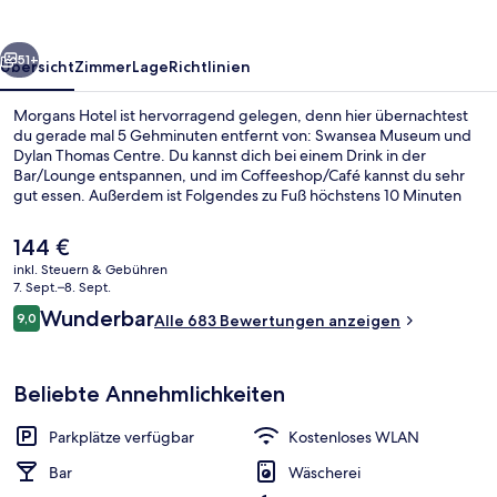
rück
Weiter
51+
Übersicht
Zimmer
Lage
Richtlinien
Morgans Hotel ist hervorragend gelegen, denn hier übernachtest
du gerade mal 5 Gehminuten entfernt von: Swansea Museum und
Dylan Thomas Centre. Du kannst dich bei einem Drink in der
Bar/Lounge entspannen, und im Coffeeshop/Café kannst du sehr
gut essen. Außerdem ist Folgendes zu Fuß höchstens 10 Minuten
entfernt: Swansea Marina und LC Swansea. Andere Reisende lieben
das hilfsbereite Personal.
Der
144 €
aktuelle
inkl. Steuern & Gebühren
Preis
7. Sept.–8. Sept.
Innenbereich
beträgt
Bewertungen
Wunderbar
9,0
Alle 683 Bewertungen anzeigen
144 €.
9,0 von 10.
Beliebte Annehmlichkeiten
Parkplätze verfügbar
Kostenloses WLAN
Bar
Wäscherei