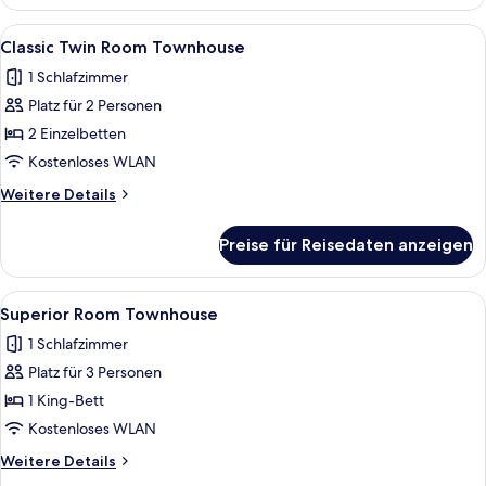
Room
Townhouse
Alle
Ein Hotelzimmer mit einem großen Bet
4
Classic Twin Room Townhouse
Fotos
1 Schlafzimmer
für
Platz für 2 Personen
Classic
Twin
2 Einzelbetten
Room
Kostenloses WLAN
Townhouse
Weitere
Weitere Details
anzeigen
Details
für
Preise für Reisedaten anzeigen
Classic
Twin
Room
Alle
Ein Schlafzimmer mit einem großen Bet
4
Townhouse
Superior Room Townhouse
Fotos
1 Schlafzimmer
für
Platz für 3 Personen
Superior
Room
1 King-Bett
Townhouse
Kostenloses WLAN
anzeigen
Weitere
Weitere Details
Details