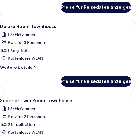
für
Preise für Reisedaten anzeigen
Superior
Room
Townhouse
Alle
Ein Schlafzimmer mit einem großen Bet
4
Deluxe Room Townhouse
Fotos
1 Schlafzimmer
für
Platz für 3 Personen
Deluxe
Room
1 King-Bett
Townhouse
Kostenloses WLAN
anzeigen
Weitere
Weitere Details
Details
für
Preise für Reisedaten anzeigen
Deluxe
Room
Townhouse
Alle
Ein ordentlich eingerichtetes Hotelzi
4
Superior Twin Room Townhouse
Fotos
1 Schlafzimmer
für
Platz für 2 Personen
Superior
Twin
2 Einzelbetten
Room
Kostenloses WLAN