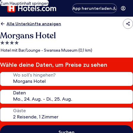
Zum Hauptinhalt springen
App herunterladen
Alle Unterkünfte anzeigen
Morgans Hotel
4.0-
Sterne-
Hotel mit Bar/Lounge - Swansea Museum (0,1 km)
Unterkunft
Wähle deine Daten, um Preise zu sehen
Wo soll’s hingehen?
Daten
Gäste
Suchen