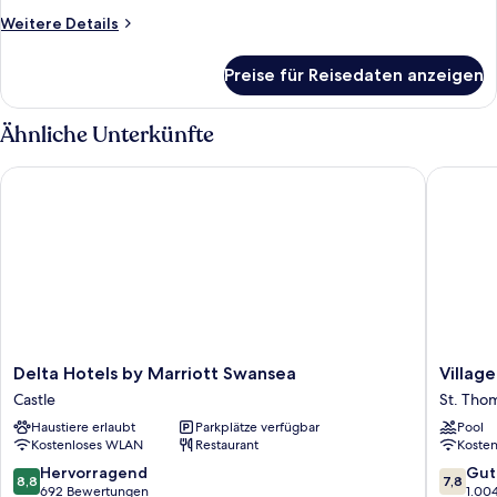
Townhouse
Weitere
Weitere Details
anzeigen
Details
für
Preise für Reisedaten anzeigen
Superior
Twin
Room
Ähnliche Unterkünfte
Townhouse
Delta Hotels by Marriott Swansea
Village 
Delta
Village
Delta Hotels by Marriott Swansea
Villag
Hotels
Hotel
Castle
St. Tho
by
Swanse
Haustiere erlaubt
Parkplätze verfügbar
Pool
Marriott
St.
Kostenloses WLAN
Restaurant
Koste
Swansea
Thomas
Castle
8.8
7.8
Hervorragend
Gut
8,8
7,8
von
von
692 Bewertungen
1.00