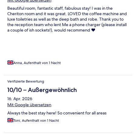
Beautiful room, fantastic staff, fabulous stay! I was in the
Cheriton room and it was great. LOVED the coffee machine and
luxe toiletries as well as the deep bath and robe. Thank you to
the reception team who lent Me a phone charger (please install
a couple of ish sockets!), would recommend ♥️
Anna, Aufenthalt von 1 Nacht
Verifizierte Bewertung
10/10 – Außergewöhnlich
16. Apr. 2026
Mit Google übersetzen
Always the best stay here! So convenient for all areas
Toni, Aufenthalt von 1 Nacht