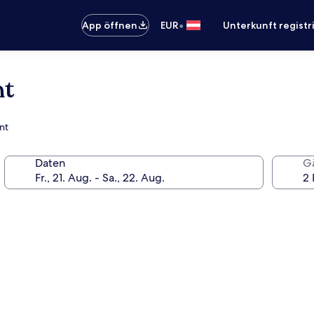
•
App öffnen
EUR
Unterkunft registr
nt
nt
Daten
G