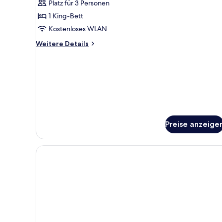
1 King-
Platz für 3 Personen
Bett
1 King-Bett
anzeigen
Kostenloses WLAN
Weitere
Weitere Details
Details
für
Superior-
Suite,
1 King-
Bett
Preise anzeige