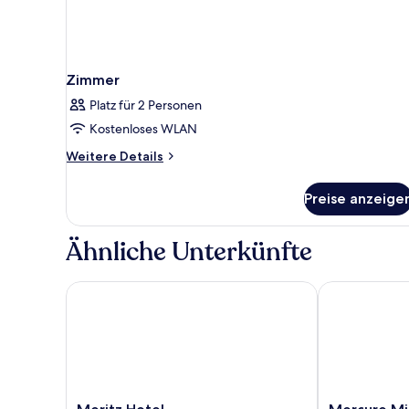
Zimmer
Platz für 2 Personen
Kostenloses WLAN
Weitere
Weitere Details
Details
für
Preise anzeige
Zimmer
Ähnliche Unterkünfte
Meritz Hotel
Mercure Miri 
Meritz
Mercure