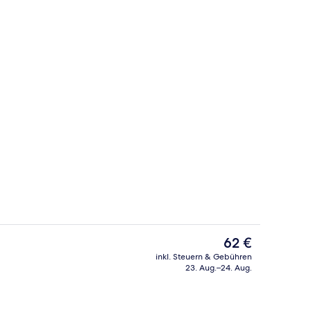
Mittagessen, Abendessen und Brunch werden serviert
2 Bars/Lounges, Poolbar
Der
62 €
aktuelle
inkl. Steuern & Gebühren
Preis
23. Aug.–24. Aug.
ch
Außenbereich
beträgt
62 €.