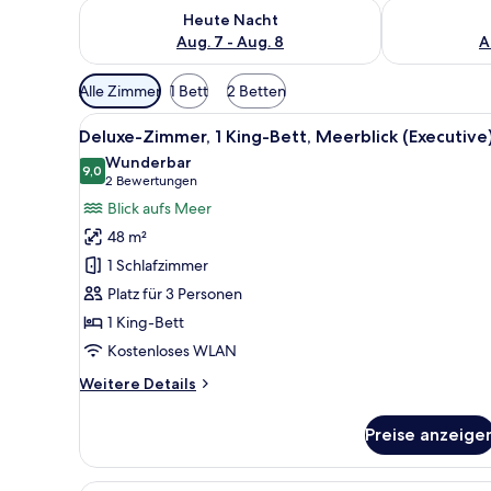
Überprüfe die Verfügbarkeit für heute Nacht, Aug. 7
Überprüfe die
Heute Nacht
Aug. 7 - Aug. 8
A
Verfügbare
Alle Zimmer
1 Bett
2 Betten
Filter
Alle
Ein modernes Badezimmer mit 
für
6
Deluxe-Zimmer, 1 King-Bett, Meerblick (Executive
Fotos
Zimmer
Wunderbar
für
9,0
9,0 von 10
(2
2 Bewertungen
Deluxe-
Bewertungen)
Blick aufs Meer
Zimmer,
48 m²
1 King-
1 Schlafzimmer
Bett,
Platz für 3 Personen
Meerblick
1 King-Bett
(Executive)
anzeigen
Kostenloses WLAN
Weitere
Weitere Details
Details
für
Preise anzeige
Deluxe-
Zimmer,
1 King-
Ein modernes Hotelzimmer mit 