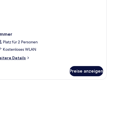
immer
Platz für 2 Personen
Kostenloses WLAN
itere
itere Details
tails
r
Preise anzeigen
immer
roßen Bett, mehreren Kissen, einer Nachttischlampe und einem Fenster mi