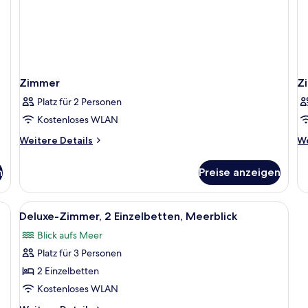
Zimmer
Z
Platz für 2 Personen
Kostenloses WLAN
Weitere
We
Weitere Details
We
Details
De
für
fü
n
Preise anzeigen
Zimmer
Z
Alle
Ein modernes Hotelzimmer mit einem g
5
Deluxe-Zimmer, 2 Einzelbetten, Meerblick
Fotos
Blick aufs Meer
für
Platz für 3 Personen
Deluxe-
Zimmer,
2 Einzelbetten
2 Einzelbetten,
Kostenloses WLAN
Meerblick