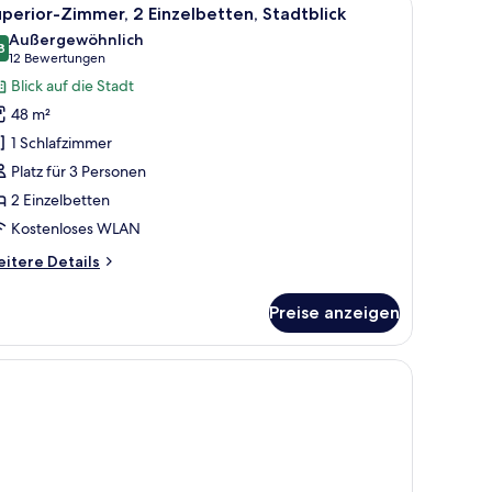
le
6
erblick
perior-Zimmer, 2 Einzelbetten, Stadtblick
otos
Außergewöhnlich
ür
8
9,8 von 10
(12
12 Bewertungen
uperior-
Bewertungen)
Blick auf die Stadt
immer,
48 m²
 Einzelbetten,
1 Schlafzimmer
tadtblick
Platz für 3 Personen
nzeigen
2 Einzelbetten
Kostenloses WLAN
itere
itere Details
tails
r
Preise anzeigen
perior-
mmer,
Einzelbetten,
adtblick