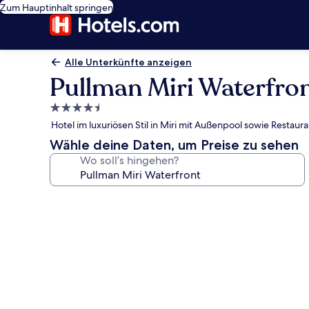
Zum Hauptinhalt springen
Alle Unterkünfte anzeigen
Pullman Miri Waterfro
4.5-
Sterne-
Hotel im luxuriösen Stil in Miri mit Außenpool sowie Restaura
Unterkunft
Wähle deine Daten, um Preise zu sehen
Wo soll’s hingehen?
Fotogalerie
von
Pullman
Miri
Waterfront