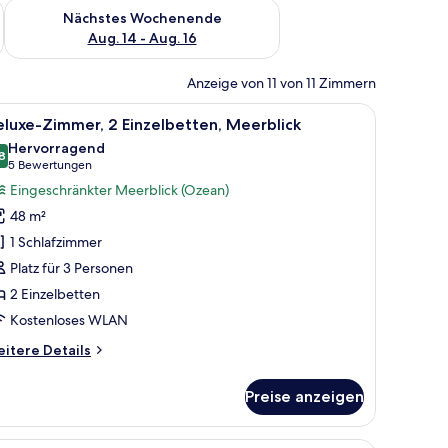
es Wochenende, Aug. 7 - Aug. 9.
Überprüfe die Verfügbarkeit für nächstes Wochenende, Aug. 1
Nächstes Wochenende
Aug. 14 - Aug. 16
Anzeige von 11 von 11 Zimmern
roßen Bett, einem Schreibtisch, einem Sessel und einem Fernseher.
le
Ein modernes Hotelzimmer mit einem großen B
7
luxe-Zimmer, 2 Einzelbetten, Meerblick
otos
Hervorragend
ür
8
8,8 von 10
(5
5 Bewertungen
eluxe-
Bewertungen)
Eingeschränkter Meerblick (Ozean)
immer,
48 m²
 Einzelbetten,
1 Schlafzimmer
eerblick
Platz für 3 Personen
nzeigen
2 Einzelbetten
Kostenloses WLAN
itere
itere Details
tails
r
Preise anzeigen
luxe-
mmer,
Einzelbetten,
ne, großem Spiegel und Blick auf einen Wald durch ein Fenster.
Ein modernes Hotelzimmer mit zwei Betten, e