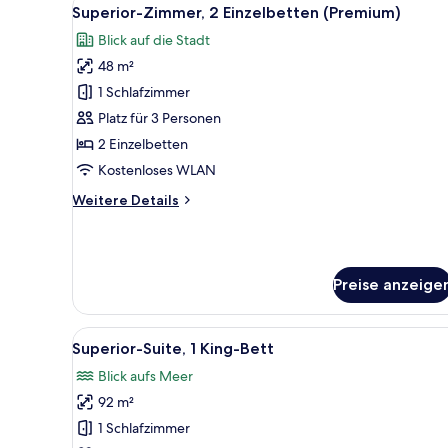
Alle
6
Bett,
Superior-Zimmer, 2 Einzelbetten (Premium)
Fotos
Meerblick
Blick auf die Stadt
(Executive)
für
48 m²
Superior-
Zimmer,
1 Schlafzimmer
2 Einzelbetten
Platz für 3 Personen
(Premium)
2 Einzelbetten
anzeigen
Kostenloses WLAN
Weitere
Weitere Details
Details
für
Superior-
Zimmer,
Preise anzeige
2 Einzelbetten
(Premium)
Alle
Ein modernes Hotelzimmer mit 
8
Superior-Suite, 1 King-Bett
Fotos
Blick aufs Meer
für
92 m²
Superior-
Suite,
1 Schlafzimmer