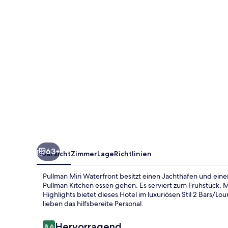
63+
Übersicht
Zimmer
Lage
Richtlinien
Pullman Miri Waterfront besitzt einen Jachthafen und ei
Pullman Kitchen essen gehen. Es serviert zum Frühstück, 
Highlights bietet dieses Hotel im luxuriösen Stil 2 Bars/L
lieben das hilfsbereite Personal.
Bewertungen
Hervorragend
8,6