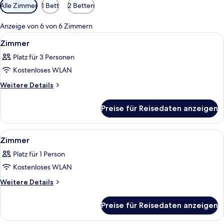
Verfügbare
Alle Zimmer
1 Bett
2 Betten
Filter
für
Anzeige von 6 von 6 Zimmern
Zimmer
Alle
Ein Hotelzimmer mit Bett, Fernseher,
2
Zimmer
Fotos
Platz für 3 Personen
für
Kostenloses WLAN
Zimmer
anzeigen
Weitere
Weitere Details
Details
für
Preise für Reisedaten anzeigen
Zimmer
Alle
Ein Hotelzimmer mit Bett, Fernseher, 
2
Zimmer
Fotos
Platz für 1 Person
für
Kostenloses WLAN
Zimmer
anzeigen
Weitere
Weitere Details
Details
für
Preise für Reisedaten anzeigen
Zimmer