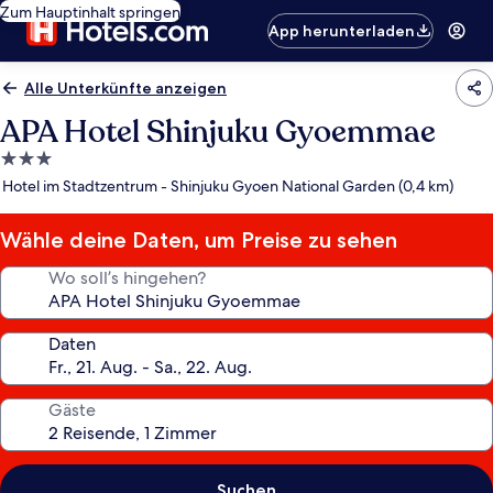
Zum Hauptinhalt springen
App herunterladen
Alle Unterkünfte anzeigen
APA Hotel Shinjuku Gyoemmae
3.0-
Sterne-
Hotel im Stadtzentrum - Shinjuku Gyoen National Garden (0,4 km)
Unterkunft
Wähle deine Daten, um Preise zu sehen
Wo soll’s hingehen?
Daten
Gäste
Suchen