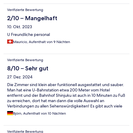
Verifizierte Bewertung
2/10 – Mangelhaft
10. Okt. 2023
U Freundliche personal
Mauricio, Aufenthalt von 9 Nächten
Verifizierte Bewertung
8/10 – Sehr gut
27. Dez. 2024
Die Zimmer sind klein aber funktionell ausgestattet und sauber.
Man hat eine U-Bahnstation etwa 200 Meter vom Hotel
entfernt und der Bahnhof Shinjuku ist auch in 10 Minuten zu Fuß
zu erreichen, dort hat man dann die volle Auswahl an
Verbindungen zu allen Sehenswürdigkeiten! Es gibt auch viele
Restaurants und Supermärkte im Umfeld. Das Hotel hat auch
Björn, Aufenthalt von 10 Nächten
Waschmaschine und Trockner, man muss also nicht so viel
Gepäck mitnehmen.
Verifizierte Bewertung