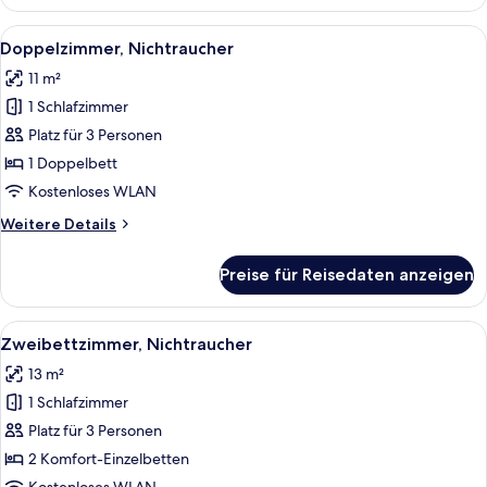
Nichtraucher
Alle
Ein Hotelzimmer mit Bett, Flachbildfe
18
Doppelzimmer, Nichtraucher
Fotos
11 m²
für
1 Schlafzimmer
Doppelzimmer,
Nichtraucher
Platz für 3 Personen
anzeigen
1 Doppelbett
Kostenloses WLAN
Weitere
Weitere Details
Details
für
Preise für Reisedaten anzeigen
Doppelzimmer,
Nichtraucher
Alle
Ein Hotelzimmer mit zwei Betten, ein
18
Zweibettzimmer, Nichtraucher
Fotos
13 m²
für
1 Schlafzimmer
Zweibettzimmer,
Nichtraucher
Platz für 3 Personen
anzeigen
2 Komfort-Einzelbetten