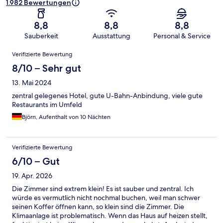
1.982 Bewertungen
8,8
8,8
8,8
Sauberkeit
Ausstattung
Personal & Service
Bewertungen
Verifizierte Bewertung
8/10 – Sehr gut
13. Mai 2024
zentral gelegenes Hotel, gute U-Bahn-Anbindung, viele gute
Restaurants im Umfeld
Björn, Aufenthalt von 10 Nächten
Verifizierte Bewertung
6/10 – Gut
19. Apr. 2026
Die Zimmer sind extrem klein! Es ist sauber und zentral. Ich
würde es vermutlich nicht nochmal buchen, weil man schwer
seinen Koffer öffnen kann, so klein sind die Zimmer. Die
Klimaanlage ist problematisch. Wenn das Haus auf heizen stellt,