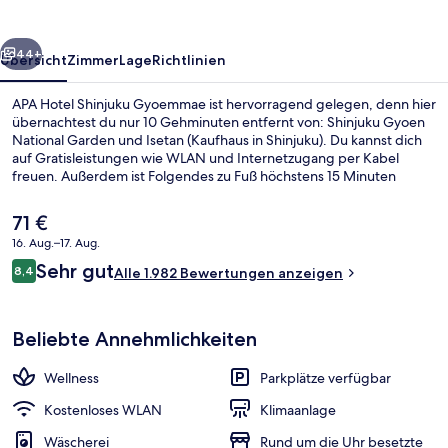
rück
Weiter
44+
Übersicht
Zimmer
Lage
Richtlinien
APA Hotel Shinjuku Gyoemmae ist hervorragend gelegen, denn hier
übernachtest du nur 10 Gehminuten entfernt von: Shinjuku Gyoen
National Garden und Isetan (Kaufhaus in Shinjuku). Du kannst dich
auf Gratisleistungen wie WLAN und Internetzugang per Kabel
freuen. Außerdem ist Folgendes zu Fuß höchstens 15 Minuten
entfernt: Samurai Museum und Ninja Trick House Tokyo. Andere
Reisende schätzen die fußläufige Entfernung zu den öffentlichen
Der
71 €
Verkehrsmitteln: Zur Station Shinjuku-gyoemmae sind es nur
aktuelle
16. Aug.–17. Aug.
wenige Schritte und zur Station Shinjuku-sanchōme sind es 5
Preis
Gehminuten.
Bewertungen
Sehr gut
Öffentliches Bad
8,4
beträgt
Alle 1.982 Bewertungen anzeigen
8,4 von 10.
71 €.
Beliebte Annehmlichkeiten
Wellness
Parkplätze verfügbar
Kostenloses WLAN
Klimaanlage
Wäscherei
Rund um die Uhr besetzte