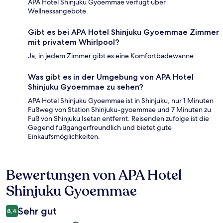
APA Hotel Shinjuku Gyoemmae verfügt über
Wellnessangebote.
Gibt es bei APA Hotel Shinjuku Gyoemmae Zimmer
mit privatem Whirlpool?
Ja, in jedem Zimmer gibt es eine Komfortbadewanne.
Was gibt es in der Umgebung von APA Hotel
Shinjuku Gyoemmae zu sehen?
APA Hotel Shinjuku Gyoemmae ist in Shinjuku, nur 1 Minuten
Fußweg von Station Shinjuku-gyoemmae und 7 Minuten zu
Fuß von Shinjuku Isetan entfernt. Reisenden zufolge ist die
Gegend fußgängerfreundlich und bietet gute
Einkaufsmöglichkeiten.
Bewertungen von APA Hotel
Bewertungen
Shinjuku Gyoemmae
Sehr gut
8,4