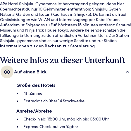
APA Hotel Shinjuku Gyoemmae ist hervorragend gelegen, denn hier
übernachtest du nur 10 Gehminuten entfernt von: Shinjuku Gyoen
National Garden und Isetan (Kaufhaus in Shinjuku). Du kannst dich auf
Gratisleistungen wie WLAN und Internetzugang per Kabel freuen.
Außerdem ist Folgendes zu Fuß höchstens 15 Minuten entfernt: Samurai
Museum und Ninja Trick House Tokyo. Andere Reisende schätzen die
fußläufige Entfernung zu den öffentlichen Verkehrsmitteln: Zur Station
Shinjuku-gyoemmae sind es nur wenige Schritte und zur Station
Shinjuku-sanchōme sind es 5 Gehminuten.
Informationen zu den Rechten zur Stornierung
Weitere Infos zu dieser Unterkunft
Auf einen Blick
Größe des Hotels
411 Zimmer
Erstreckt sich über 14 Stockwerke
Anreise/Abreise
Check-in ab: 15:00 Uhr, möglich bis: 05:00 Uhr
Express-Check-out verfügbar