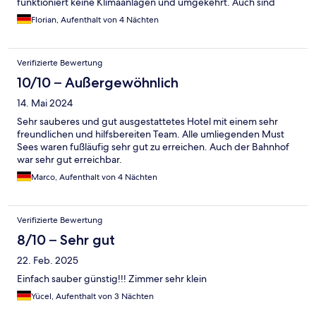
funktioniert keine Klimaanlagen und umgekehrt. Auch sind
sowohl die Bedienung als auch das Display auf Japanisch. Die
Florian, Aufenthalt von 4 Nächten
Bedienung kann man leicht mit Übersetzungssoftware
verstehen. Beim Display funktioniert das leider nicht. Das
Frühstück war okay, wenn auch nicht großartig.
Verifizierte Bewertung
10/10 – Außergewöhnlich
14. Mai 2024
Sehr sauberes und gut ausgestattetes Hotel mit einem sehr
freundlichen und hilfsbereiten Team. Alle umliegenden Must
Sees waren fußläufig sehr gut zu erreichen. Auch der Bahnhof
war sehr gut erreichbar.
Marco, Aufenthalt von 4 Nächten
Verifizierte Bewertung
8/10 – Sehr gut
22. Feb. 2025
Einfach sauber günstig!!! Zimmer sehr klein
Yücel, Aufenthalt von 3 Nächten