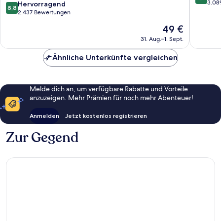
Ekimae
von
3.08
8.8
Hervorragend
8,8
Tower
10,
von
2.437 Bewertungen
Shibuya
Sehr
10,
Der
49 €
gut,
Hervorragend,
Preis
3.089
2.437
31. Aug.–1. Sept.
beträgt
Bewert
Bewertungen
49 €
Ähnliche Unterkünfte vergleichen
Melde dich an, um verfügbare Rabatte und Vorteile
anzuzeigen. Mehr Prämien für noch mehr Abenteuer!
Anmelden
Jetzt kostenlos registrieren
Zur Gegend