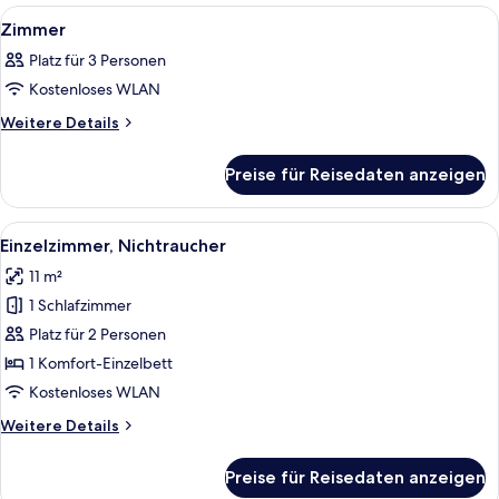
Alle
Ein Hotelzimmer mit zwei Betten, ein
2
Zimmer
Fotos
Platz für 3 Personen
für
Kostenloses WLAN
Zimmer
anzeigen
Weitere
Weitere Details
Details
für
Preise für Reisedaten anzeigen
Zimmer
Alle
Ein Hotelzimmer mit Bett, Schreibtisc
18
Einzelzimmer, Nichtraucher
Fotos
11 m²
für
1 Schlafzimmer
Einzelzimmer,
Nichtraucher
Platz für 2 Personen
anzeigen
1 Komfort-Einzelbett
Kostenloses WLAN
Weitere
Weitere Details
Details
für
Preise für Reisedaten anzeigen
Einzelzimmer,