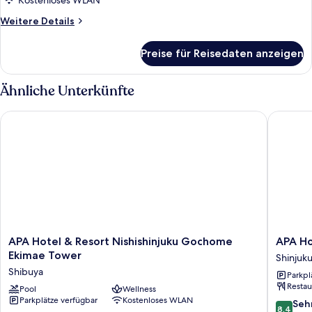
Kostenloses WLAN
Weitere
Weitere Details
Details
für
Preise für Reisedaten anzeigen
Zweibettzimmer,
Nichtraucher
Ähnliche Unterkünfte
APA Hotel & Resort Nishishinjuku Gochome Ekimae Tower
APA Hote
APA
APA
APA Hotel & Resort Nishishinjuku Gochome
APA Ho
Hotel
Hotel
Ekimae Tower
Shinjuk
&
Shinjuku
Shibuya
Parkpl
Resort
Kabukic
Restau
Nishishinjuku
Pool
Wellness
Tower
Parkplätze verfügbar
Kostenloses WLAN
Gochome
Shinjuku
8.4
Seh
8,4