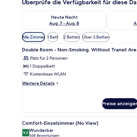
Überprüfe die Verfügbarkeit für diese D
Überprüfe die Verfügbarkeit für heute Nacht, Aug. 7
Überprüfe die
Heute Nacht
Aug. 7 - Aug. 8
A
Verfügbare
Alle Zimmer
1 Bett
2 Betten
Über 3 Betten
Filter
Alle
Ein Hotelzimmer mit einem Bet
für
7
Double Room - Non-Smoking, Without Transit Are
Fotos
Zimmer
Platz für 2 Personen
für
1 Doppelbett
Double
Room
Kostenloses WLAN
-
Weitere
Weitere Details
Non-
Details
für
Smoking,
Double
Without
Preise anzeige
Room
Transit
-
Area
Non-
Alle
Comfort-Einzelzimmer (No Vie
Smoking,
7
anzeigen
Comfort-Einzelzimmer (No View)
Fotos
Without
Wunderbar
Transit
für
9,0
9,0 von 10
(368
368 Bewertungen