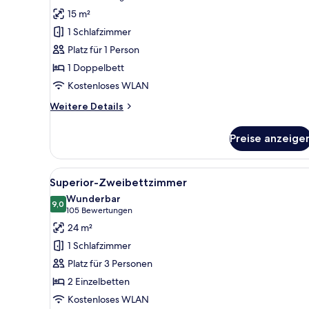
Area
Comfort-
Bewertungen)
15 m²
Einzelzimmer
1 Schlafzimmer
(No
Platz für 1 Person
View)
1 Doppelbett
anzeigen
Kostenloses WLAN
Weitere
Weitere Details
Details
für
Preise anzeige
Comfort-
Einzelzimmer
(No
Alle
Ein Hotelzimmer mit zwei Bett
8
View)
Superior-Zweibettzimmer
Fotos
Wunderbar
für
9,0
9,0 von 10
(105
105 Bewertungen
Superior-
Bewertungen)
24 m²
Zweibettzimmer
1 Schlafzimmer
anzeigen
Platz für 3 Personen
2 Einzelbetten
Kostenloses WLAN