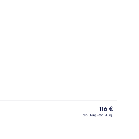
ch
Lobby
Der
116 €
aktuelle
25. Aug.–26. Aug.
Preis
rühstücksbuffet gegen Gebühr
Innendetails
beträgt
116 €.