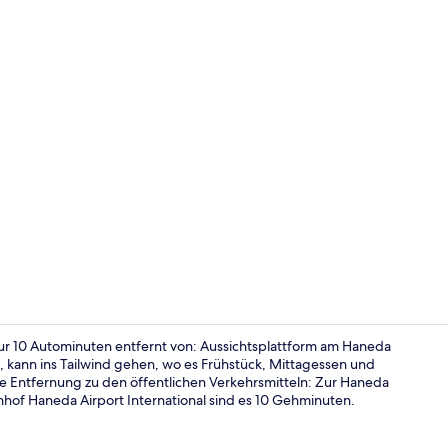
Außenberei
 nur 10 Autominuten entfernt von: Aussichtsplattform am Haneda
, kann ins Tailwind gehen, wo es Frühstück, Mittagessen und
e Entfernung zu den öffentlichen Verkehrsmitteln: Zur Haneda
Tägliches F
hnhof Haneda Airport International sind es 10 Gehminuten.