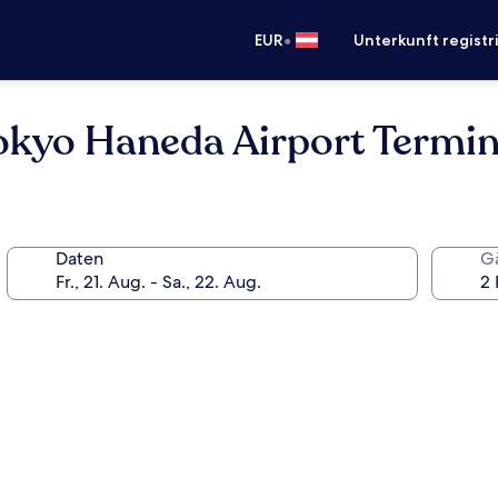
•
EUR
Unterkunft registr
okyo Haneda Airport Termin
Daten
G