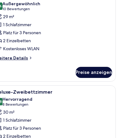
otos
Außergewöhnlich
ür
4
9,4 von 10
(10
10 Bewertungen
eluxe-
Bewertungen)
29 m²
weibettzimmer
1 Schlafzimmer
Premium)
Platz für 3 Personen
nzeigen
2 Einzelbetten
Kostenloses WLAN
itere
itere Details
tails
r
Preise anzeigen
luxe-
eibettzimmer
remium)
 Vorhängen.
m Schreibtisch und einem Stuhl.
le
Ein Hotelzimmer mit zwei Betten, einem Schre
7
eluxe-Zweibettzimmer
otos
Hervorragend
ür
8
8,8 von 10
(8
8 Bewertungen
eluxe-
Bewertungen)
30 m²
weibettzimmer
1 Schlafzimmer
nzeigen
Platz für 3 Personen
2 Einzelbetten