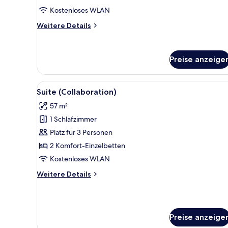
Superior
Kostenloses WLAN
Twin
+
Weitere
Weitere Details
Extra
Details
für
Bed)
Zimmer
anzeigen
Preise anzeige
(for
3
Only,
Alle
Ein Hotelzimmer mit zwei Bett
Superior
8
Suite (Collaboration)
Fotos
Twin
57 m²
+
für
Extra
1 Schlafzimmer
Suite
Bed)
(Collaboration)
Platz für 3 Personen
anzeigen
2 Komfort-Einzelbetten
Kostenloses WLAN
Weitere
Weitere Details
Details
für
Suite
(Collaboration)
Preise anzeige