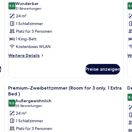
Fotos
F
Wunderbar
für
9,0
f
9,
9,0 von 10
(51
51 Bewertungen
Comfort-
D
Bewertungen)
24 m²
Doppelzimmer
Z
1 Schlafzimmer
anzeigen
(
Platz für 3 Personen
a
1 King-Bett
Kostenloses WLAN
Weitere
We
Weitere Details
We
Details
De
für
fü
n
Preise anzeigen
Comfort-
De
Doppelzimmer
Zw
(P
en, einem Schreibtisch, einem Stuhl, einem Fernseher und einem Fenster mit
Alle
Ein Hotelzimmer mit zwei Betten, eine
Al
7
Premium-Zweibettzimmer (Room for 3 only, 1 Extra
D
Fotos
F
Bed )
für
f
8,
Außergewöhnlich
9,6
Premium-
D
9,6 von 10
(25
25 Bewertungen
Zweibettzimmer
Z
Bewertungen)
24 m²
(Room
a
1 Schlafzimmer
for
Platz für 3 Personen