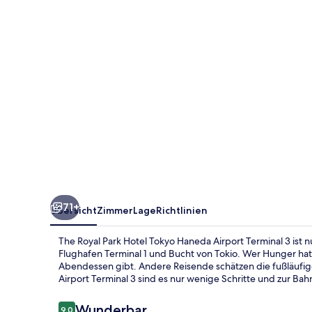
Tokyo
Haneda
Airport
Terminal
3
71+
Übersicht
Zimmer
Lage
Richtlinien
The Royal Park Hotel Tokyo Haneda Airport Terminal 3 ist
Flughafen Terminal 1 und Bucht von Tokio. Wer Hunger hat
Abendessen gibt. Andere Reisende schätzen die fußläufig
Airport Terminal 3 sind es nur wenige Schritte und zur Ba
Bewertungen
Wunderbar
9,0