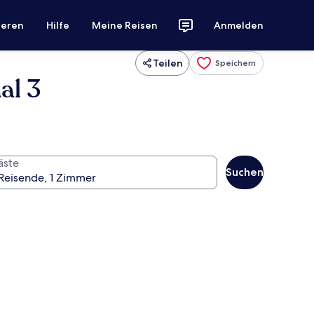
ieren
Hilfe
Meine Reisen
Anmelden
Teilen
Speichern
al 3
äste
Suchen