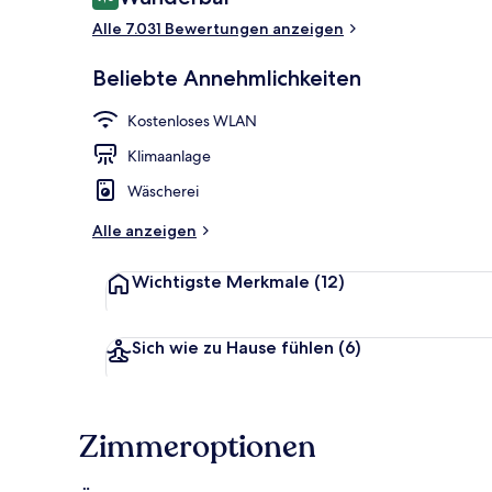
9,0 von 10.
Alle 7.031 Bewertungen anzeigen
Eingangsber
Beliebte Annehmlichkeiten
Kostenloses WLAN
Klimaanlage
Wäscherei
Alle anzeigen
Wichtigste Merkmale
(12)
Sich wie zu Hause fühlen
(6)
Zimmeroptionen