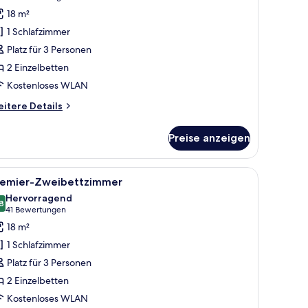
thout
weibettzimmer
Bewertungen)
18 m²
ansit
Hollywood)
ea
1 Schlafzimmer
nzeigen
Platz für 3 Personen
2 Einzelbetten
Kostenloses WLAN
itere
itere Details
tails
r
Preise anzeigen
eibettzimmer
ollywood)
 Vorhängen.
roßen Bett, einem Schreibtisch, einem Stuhl, einem Fernseher, einem Badez
le
Ein Hotelzimmer mit einem großen Bett, eine
7
remier-Zweibettzimmer
otos
Hervorragend
ür
8
8,8 von 10
(41
41 Bewertungen
remier-
Bewertungen)
18 m²
weibettzimmer
1 Schlafzimmer
nzeigen
Platz für 3 Personen
2 Einzelbetten
Kostenloses WLAN