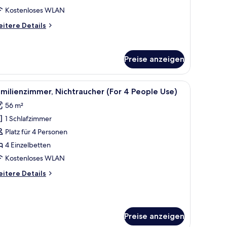
Kostenloses WLAN
itere
itere Details
tails
r
luxe-
Preise anzeigen
eibettzimmer
en und einem Nachttisch mit einer Lampe.
ofagarnitur, einem runden Couchtisch und einem Bett mit Kopfteil.
le
Ein Hotelzimmer mit zwei Betten, einer Couch
7
milienzimmer, Nichtraucher (For 4 People Use)
otos
56 m²
ür
1 Schlafzimmer
amilienzimmer,
ichtraucher
Platz für 4 Personen
For
4 Einzelbetten
Kostenloses WLAN
eople
itere
itere Details
se)
tails
nzeigen
r
milienzimmer,
chtraucher
Preise anzeigen
or