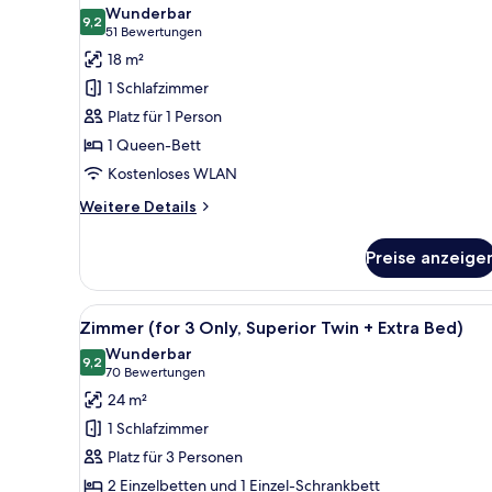
Fotos
Wunderbar
für
9,2
9,2 von 10
(51
51 Bewertungen
Doppelzimmer
Bewertungen)
18 m²
(Single
1 Schlafzimmer
Use)
Platz für 1 Person
anzeigen
1 Queen-Bett
Kostenloses WLAN
Weitere
Weitere Details
Details
für
Preise anzeige
Doppelzimmer
(Single
Use)
Alle
Ein Hotelzimmer mit zwei Bett
8
Zimmer (for 3 Only, Superior Twin + Extra Bed)
Fotos
Wunderbar
für
9,2
9,2 von 10
(70
70 Bewertungen
Zimmer
Bewertungen)
24 m²
(for
1 Schlafzimmer
3
Platz für 3 Personen
Only,
2 Einzelbetten und 1 Einzel-Schrankbett