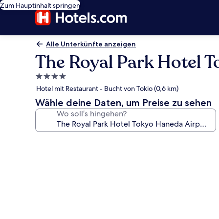
Zum Hauptinhalt springen
Alle Unterkünfte anzeigen
The Royal Park Hotel T
4.0-
Sterne-
Hotel mit Restaurant - Bucht von Tokio (0,6 km)
Unterkunft
Wähle deine Daten, um Preise zu sehen
Wo soll’s hingehen?
Fotogalerie
von
The
Royal
Park
Hotel