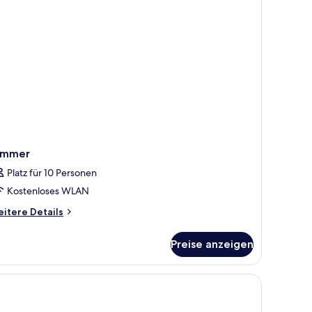
immer
Platz für 10 Personen
Kostenloses WLAN
itere
itere Details
tails
r
Preise anzeigen
immer