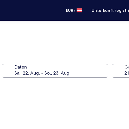
•
EUR
Unterkunft registr
Daten
G