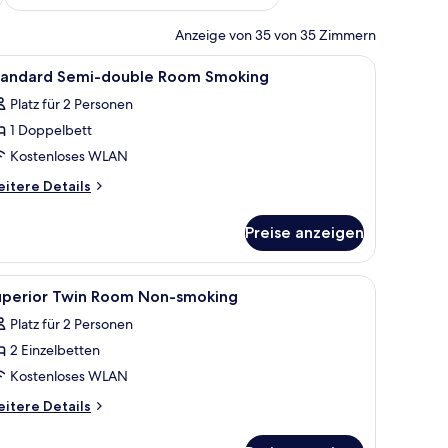
Anzeige von 35 von 35 Zimmern
 einem Nachttisch mit Lampe, einem Sessel und einem Fenster mit Jalousien.
le
Ein Hotelzimmer mit Bett, Kopfstütze, Nacht
1
tandard Semi-double Room Smoking
otos
Platz für 2 Personen
ür
1 Doppelbett
tandard
emi-
Kostenloses WLAN
ouble
itere
itere Details
oom
tails
r
moking
Preise anzeigen
andard
nzeigen
mi-
uble
.
, Nachttisch und Wandleuchte.
le
Ein Hotelzimmer mit zwei Betten, einem Nach
1
oom
uperior Twin Room Non-smoking
otos
oking
Platz für 2 Personen
ür
2 Einzelbetten
uperior
win
Kostenloses WLAN
oom
itere
itere Details
on-
tails
r
moking