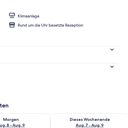
Klimaanlage
Rund um die Uhr besetzte Rezeption
aten
 - Aug. 8.
 Verfügbarkeit für morgen, Aug. 8 - Aug. 9.
Überprüfe die Verfügbarkeit für dies
Morgen
Dieses Wochenende
ug. 8 - Aug. 9
Aug. 7 - Aug. 9