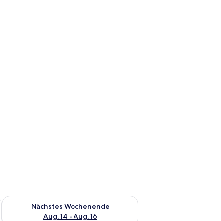
es Wochenende, Aug. 7 - Aug. 9.
Überprüfe die Verfügbarkeit für nächstes Wochenende, Aug. 1
Nächstes Wochenende
Aug. 14 - Aug. 16