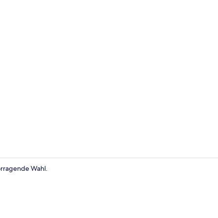
Wohnbereic
vorragende Wahl.
Außenberei