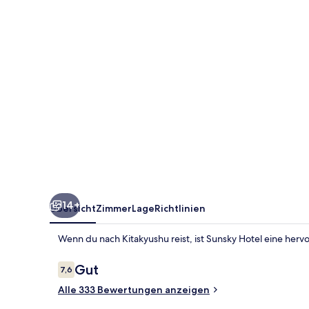
14+
Übersicht
Zimmer
Lage
Richtlinien
Wenn du nach Kitakyushu reist, ist Sunsky Hotel eine her
Bewertungen
Gut
7,6
7,6 von 10.
Alle 333 Bewertungen anzeigen