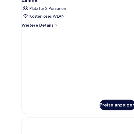
Zimmer
Fotos
Platz für 2 Personen
für
Kostenloses WLAN
Zimmer
anzeigen
Weitere
Weitere Details
Details
für
Zimmer
Preise anzeige