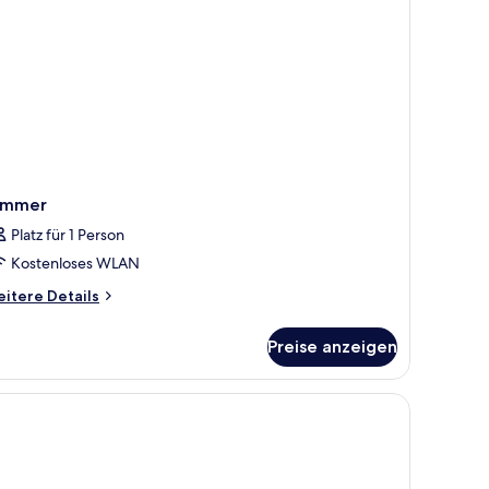
immer
Platz für 1 Person
Kostenloses WLAN
itere
itere Details
tails
r
Preise anzeigen
immer