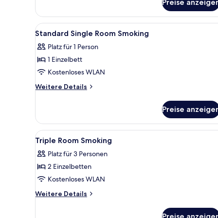
Preise anzeige
Standard
Twin
Room
Alle
Ein Hotelzimmer mit einem Einz
1
Smoking
Standard Single Room Smoking
Fotos
Platz für 1 Person
für
1 Einzelbett
Standard
Single
Kostenloses WLAN
Room
Weitere
Weitere Details
Smoking
Details
für
anzeigen
Preise anzeige
Standard
Single
Room
Alle
Ein Hotelzimmer mit zwei Bett
1
Smoking
Triple Room Smoking
Fotos
Platz für 3 Personen
für
2 Einzelbetten
Triple
Room
Kostenloses WLAN
Smoking
Weitere
Weitere Details
anzeigen
Details
für
Preise anzeige