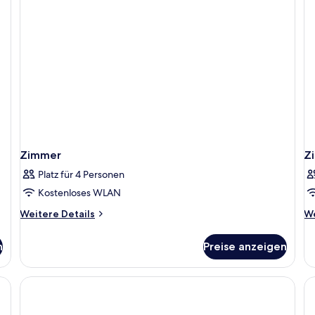
Zimmer
Z
Platz für 4 Personen
Kostenloses WLAN
Weitere
We
Weitere Details
We
Details
De
für
fü
n
Preise anzeigen
Zimmer
Z