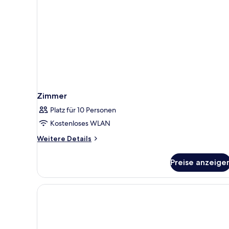
Zimmer
Platz für 10 Personen
Kostenloses WLAN
Weitere
Weitere Details
Details
für
Preise anzeige
Zimmer