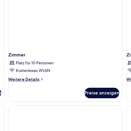
Zimmer
Z
Platz für 10 Personen
Kostenloses WLAN
Weitere
We
Weitere Details
We
Details
De
für
fü
n
Preise anzeigen
Zimmer
Z