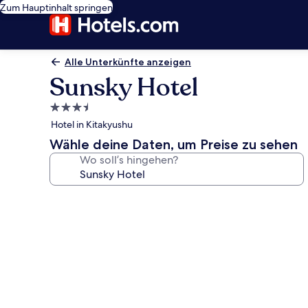
Zum Hauptinhalt springen
Alle Unterkünfte anzeigen
Sunsky Hotel
3.5-
Sterne-
Hotel in Kitakyushu
Unterkunft
Wähle deine Daten, um Preise zu sehen
Wo soll’s hingehen?
Fotogalerie
von
Sunsky
Hotel