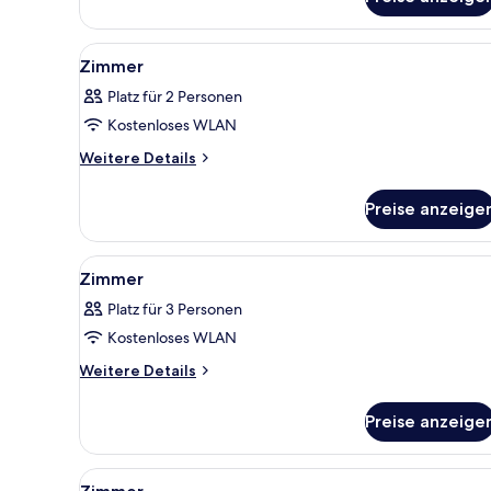
Triple
Room
Smoking
Alle
Ein ordentlich bezogenes Bett
1
Zimmer
Fotos
Platz für 2 Personen
für
Kostenloses WLAN
Zimmer
anzeigen
Weitere
Weitere Details
Details
für
Preise anzeige
Zimmer
Alle
Ein Hotelzimmer mit zwei Bett
1
Zimmer
Fotos
Platz für 3 Personen
für
Kostenloses WLAN
Zimmer
anzeigen
Weitere
Weitere Details
Details
für
Preise anzeige
Zimmer
Alle
Ein Hotelzimmer mit zwei Bette
1