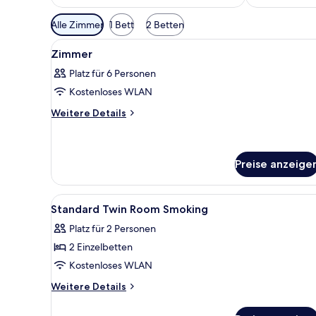
Verfügbare
Alle Zimmer
1 Bett
2 Betten
Filter
Alle
Ein Hotelzimmer mit zwei Bette
für
1
Zimmer
Fotos
Zimmer
Platz für 6 Personen
für
Kostenloses WLAN
Zimmer
anzeigen
Weitere
Weitere Details
Details
für
Zimmer
Preise anzeige
Alle
Ein Hotelzimmer mit zwei Bett
1
Standard Twin Room Smoking
Fotos
Platz für 2 Personen
für
2 Einzelbetten
Standard
Twin
Kostenloses WLAN
Room
Weitere
Weitere Details
Smoking
Details
für
anzeigen