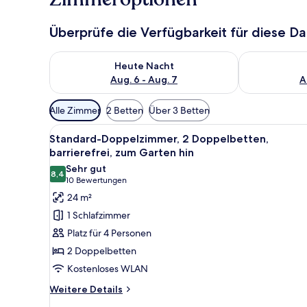
Überprüfe die Verfügbarkeit für diese D
Überprüfe die Verfügbarkeit für heute Nacht, Aug. 6
Überprüfe die
Heute Nacht
Aug. 6 - Aug. 7
A
Verfügbare
Alle Zimmer
2 Betten
Über 3 Betten
Filter
Alle
Ein Pool, umgeben von Palmen
für
4
Standard-Doppelzimmer, 2 Doppelbetten,
Fotos
Zimmer
barrierefrei, zum Garten hin
für
Sehr gut
8,4
Standard-
8,4 von 10
(10
10 Bewertungen
Doppelzimmer,
Bewertungen)
24 m²
2 Doppelbetten,
1 Schlafzimmer
barrierefrei,
Platz für 4 Personen
zum
2 Doppelbetten
Garten
Kostenloses WLAN
hin
anzeigen
Weitere
Weitere Details
Details