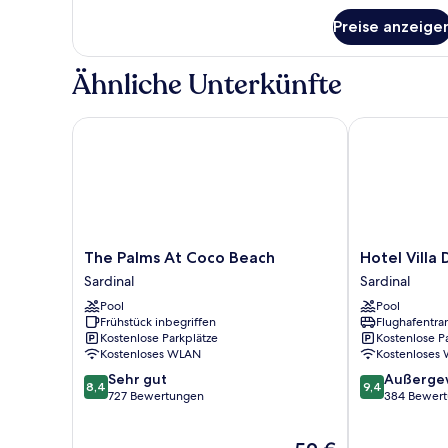
für
Preise anzeige
Standard-
Doppelzimmer,
2 Doppelbetten,
Ähnliche Unterkünfte
barrierefrei,
zum
Garten
The Palms At Coco Beach
Hotel Villa De
hin
The
Hotel
The Palms At Coco Beach
Hotel Villa 
Palms
Villa
Sardinal
Sardinal
At
Del
Pool
Pool
Coco
Sol
Frühstück inbegriffen
Flughafentra
Beach
Sardinal
Kostenlose Parkplätze
Kostenlose P
Sardinal
Kostenloses WLAN
Kostenloses
8.4
9.4
Sehr gut
Außerge
8,4
9,4
von
von
727 Bewertungen
384 Bewer
10,
10,
Sehr
Außergewöhnl
Der