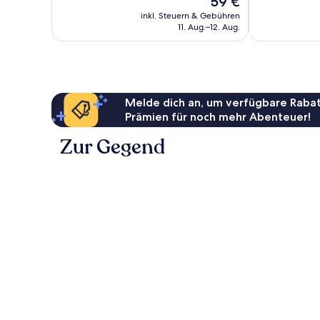
59 €
gut,
384
Preis
727
Bewertungen
inkl. Steuern & Gebühren
beträgt
Bewertungen
11. Aug.–12. Aug.
59 €
Melde dich an, um verfügbare Rabat
Prämien für noch mehr Abenteuer!
Zur Gegend