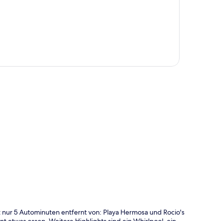
te
t nur 5 Autominuten entfernt von: Playa Hermosa und Rocio's
 etwas essen. Weitere Highlights sind ein Whirlpool, ein