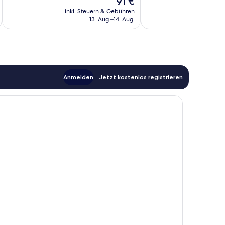
91 €
959
508
Preis
Bewertungen
Bewertungen
inkl. Steuern & Gebühren
inkl. S
beträgt
13. Aug.–14. Aug.
91 €
Anmelden
Jetzt kostenlos registrieren