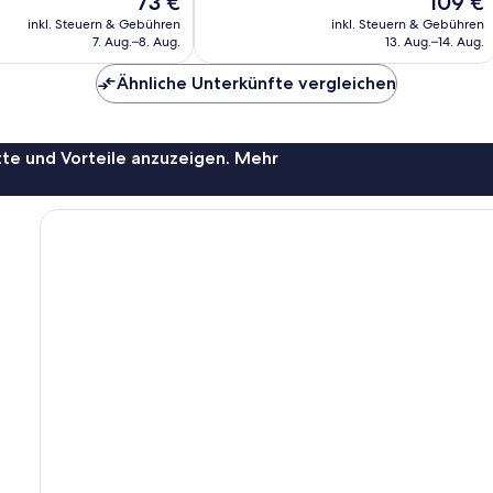
73 €
109 €
gut,
Preis
Preis
325
inkl. Steuern & Gebühren
inkl. Steuern & Gebühren
beträgt
beträgt
Bewertungen
7. Aug.–8. Aug.
13. Aug.–14. Aug.
73 €
109 €
Ähnliche Unterkünfte vergleichen
te und Vorteile anzuzeigen. Mehr