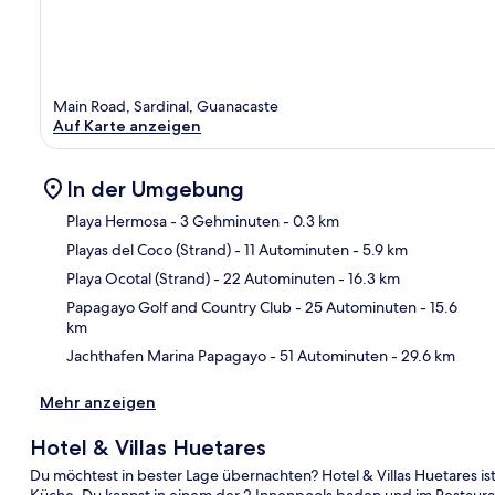
Main Road, Sardinal, Guanacaste
Auf Karte anzeigen
In der Umgebung
Playa Hermosa
- 3 Gehminuten
- 0.3 km
Playas del Coco (Strand)
- 11 Autominuten
- 5.9 km
Kar
Playa Ocotal (Strand)
- 22 Autominuten
- 16.3 km
Papagayo Golf and Country Club
- 25 Autominuten
- 15.6
km
Jachthafen Marina Papagayo
- 51 Autominuten
- 29.6 km
Mehr anzeigen
Hotel & Villas Huetares
Du möchtest in bester Lage übernachten? Hotel & Villas Huetares is
Küche. Du kannst in einem der 2 Innenpools baden und im Restaurant