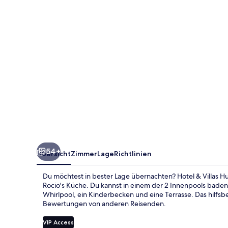
54+
Übersicht
Zimmer
Lage
Richtlinien
Du möchtest in bester Lage übernachten? Hotel & Villas H
Rocio's Küche. Du kannst in einem der 2 Innenpools baden 
Whirlpool, ein Kinderbecken und eine Terrasse. Das hilfsb
Bewertungen von anderen Reisenden.
VIP Access