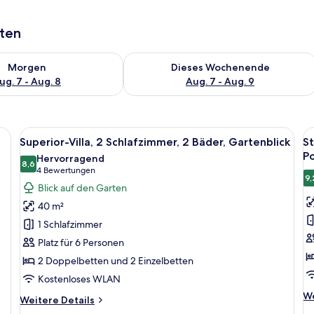
aten
 - Aug. 7.
 Verfügbarkeit für morgen, Aug. 7 - Aug. 8.
Überprüfe die Verfügbarkeit für dies
Morgen
Dieses Wochenende
ug. 7 - Aug. 8
Aug. 7 - Aug. 9
 und ein Gebäude mit rotem Dach.
Alle
Ein Balkon mit Tisch und Stühlen, mit
Al
10
Superior-Villa, 2 Schlafzimmer, 2 Bäder, Gartenblick
St
Fotos
F
Po
Hervorragend
für
8,6
f
8,6 von 10
(4
4 Bewertungen
9,
Superior-
S
Bewertungen)
Blick auf den Garten
Villa,
Vi
40 m²
2 Schlafzimmer,
2
1 Schlafzimmer
2
ba
Platz für 6 Personen
Bäder,
P
2 Doppelbetten und 2 Einzelbetten
Gartenblick
a
anzeigen
Kostenloses WLAN
We
We
Weitere
Weitere Details
De
Details