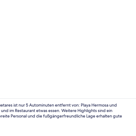
Superior-Vil
uetares ist nur 5 Autominuten entfernt von: Playa Hermosa und
und im Restaurant etwas essen. Weitere Highlights sind ein
ereite Personal und die fußgängerfreundliche Lage erhalten gute
Außenberei