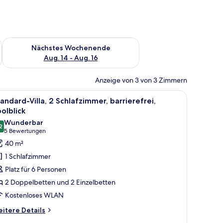
es Wochenende, Aug. 7 - Aug. 9.
Überprüfe die Verfügbarkeit für nächstes Wochenende, Aug. 1
Nächstes Wochenende
Aug. 14 - Aug. 16
Anzeige von 3 von 3 Zimmern
 Blick auf einen Pool und üppige Grünanlagen.
le
Ein Hotelzimmer mit zwei Betten, einem Ferns
8
andard-Villa, 2 Schlafzimmer, barrierefrei,
otos
olblick
ür
Wunderbar
2
tandard-
9,2 von 10
(5
5 Bewertungen
lla,
Bewertungen)
40 m²
 Schlafzimmer,
1 Schlafzimmer
rrierefrei,
Platz für 6 Personen
oolblick
2 Doppelbetten und 2 Einzelbetten
nzeigen
Kostenloses WLAN
itere
itere Details
tails