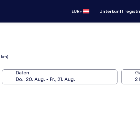
•
EUR
Unterkunft registr
3 km)
Daten
G