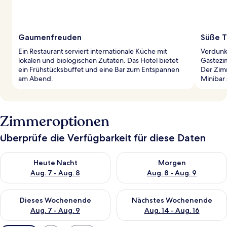
Gaumenfreuden
Süße T
Ein Restaurant serviert internationale Küche mit
Verdunk
lokalen und biologischen Zutaten. Das Hotel bietet
Gästezi
ein Frühstücksbuffet und eine Bar zum Entspannen
Der Zimm
am Abend.
Minibar 
Zimmeroptionen
Überprüfe die Verfügbarkeit für diese Daten
Überprüfe die Verfügbarkeit für heute Nacht, Aug. 7 - Aug. 8.
Überprüfe die Verfügbarkeit f
Heute Nacht
Morgen
Aug. 7 - Aug. 8
Aug. 8 - Aug. 9
Überprüfe die Verfügbarkeit für dieses Wochenende, Aug. 7 - 
Überprüfe die Verfügbarkeit f
Dieses Wochenende
Nächstes Wochenende
Aug. 7 - Aug. 9
Aug. 14 - Aug. 16