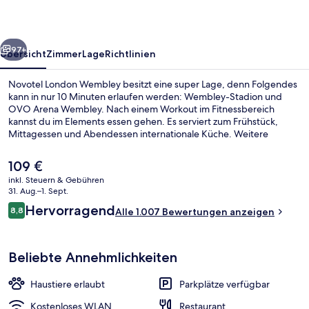
rück
Weiter
97+
Übersicht
Zimmer
Lage
Richtlinien
Novotel London Wembley besitzt eine super Lage, denn Folgendes
kann in nur 10 Minuten erlaufen werden: Wembley-Stadion und
OVO Arena Wembley. Nach einem Workout im Fitnessbereich
kannst du im Elements essen gehen. Es serviert zum Frühstück,
Mittagessen und Abendessen internationale Küche. Weitere
Highlights sind eine Bar/Lounge, eine Terrasse und ein Garten.
Anderen Reisenden gefallen das hilfsbereite Personal und der
Der
109 €
allgemeine Zustand sehr gut. Die Unterkunft ist nur einen kurzen
aktuelle
inkl. Steuern & Gebühren
Fußmarsch von den öffentlichen Verkehrsmitteln entfernt: Zur U-
Preis
31. Aug.–1. Sept.
Bahn (U-Bahn-Station Wembley Park) sind es 3 Minuten.
Frühstück, Mittagessen und Abendes
beträgt
Bewertungen
Hervorragend
8,8
Alle 1.007 Bewertungen anzeigen
109 €.
8,8 von 10.
Beliebte Annehmlichkeiten
Haustiere erlaubt
Parkplätze verfügbar
Kostenloses WLAN
Restaurant