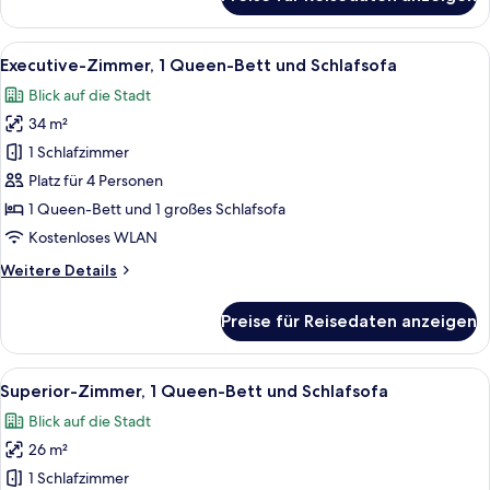
Superior-
Zweibettzimmer,
2 Einzelbetten
Alle
Executive-Zimmer, 1 Queen-Bett und Sc
9
Executive-Zimmer, 1 Queen-Bett und Schlafsofa
Fotos
Blick auf die Stadt
für
34 m²
Executive-
Zimmer,
1 Schlafzimmer
1 Queen-
Platz für 4 Personen
Bett
1 Queen-Bett und 1 großes Schlafsofa
und
Kostenloses WLAN
Schlafsofa
Weitere
Weitere Details
anzeigen
Details
für
Preise für Reisedaten anzeigen
Executive-
Zimmer,
1 Queen-
Alle
Superior-Zimmer, 1 Queen-Bett und Sch
6
Bett
Superior-Zimmer, 1 Queen-Bett und Schlafsofa
Fotos
und
Blick auf die Stadt
Schlafsofa
für
26 m²
Superior-
Zimmer,
1 Schlafzimmer