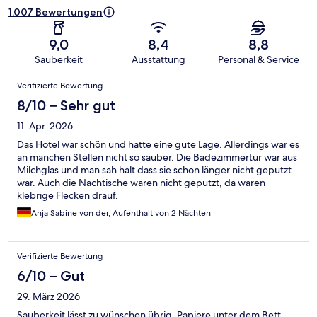
1.007 Bewertungen
9,0
8,4
8,8
Sauberkeit
Ausstattung
Personal & Service
Bewertungen
Verifizierte Bewertung
8/10 – Sehr gut
11. Apr. 2026
Das Hotel war schön und hatte eine gute Lage. Allerdings war es
an manchen Stellen nicht so sauber. Die Badezimmertür war aus
Milchglas und man sah halt dass sie schon länger nicht geputzt
war. Auch die Nachtische waren nicht geputzt, da waren
klebrige Flecken drauf.
Anja Sabine von der, Aufenthalt von 2 Nächten
Verifizierte Bewertung
6/10 – Gut
29. März 2026
Sauberkeit lässt zu wünschen übrig. Papiere unter dem Bett