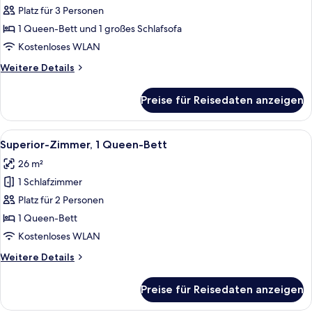
1 Queen-
Platz für 3 Personen
Bett
1 Queen-Bett und 1 großes Schlafsofa
und
Kostenloses WLAN
Schlafsofa
Weitere
Weitere Details
anzeigen
Details
für
Preise für Reisedaten anzeigen
Superior-
Zimmer,
1 Queen-
Alle
Ein Hotelzimmer mit einem großen Bet
6
Bett
Superior-Zimmer, 1 Queen-Bett
Fotos
und
26 m²
Schlafsofa
für
1 Schlafzimmer
Superior-
Zimmer,
Platz für 2 Personen
1
1 Queen-Bett
Queen-
Kostenloses WLAN
Bett
Weitere
Weitere Details
anzeigen
Details
für
Preise für Reisedaten anzeigen
Superior-
Zimmer,