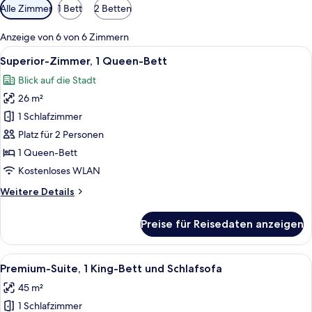
Verfügbare
Alle Zimmer
1 Bett
2 Betten
Filter
für
Anzeige von 6 von 6 Zimmern
Zimmer
Alle
Ein Hotelzimmer mit einem großen Bet
6
Superior-Zimmer, 1 Queen-Bett
Fotos
Blick auf die Stadt
für
26 m²
Superior-
Zimmer,
1 Schlafzimmer
1
Platz für 2 Personen
Queen-
1 Queen-Bett
Bett
Kostenloses WLAN
anzeigen
Weitere
Weitere Details
Details
für
Preise für Reisedaten anzeigen
Superior-
Zimmer,
1
Alle
Ein Hotelzimmer mit Sofa, Bett, Lam
11
Queen-
Premium-Suite, 1 King-Bett und Schlafsofa
Fotos
Bett
45 m²
für
1 Schlafzimmer
Premium-