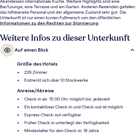
Abendessen internationale Küche. Weitere Highlights sind eine
Bar/Lounge, eine Terrasse und ein Garten. Anderen Reisenden gefallen
das hilfsbereite Personal und der allgemeine Zustand sehr gut. Die
Unterkunft ist nur einen kurzen Fußmarsch von den öffentlichen
Verkehrsmitteln entfernt: Zur U-Bahn (U-Bahn-Station Wembley Park)
Informationen zu den Rechten zur Stornierung
sind es 3 Minuten.
Weitere Infos zu dieser Unterkunft
Auf einen Blick
Größe des Hotels
235 Zimmer
Erstreckt sich über 10 Stockwerke
Anreise/Abreise
Check-in ab: 15:00 Uhr, möglich bis: jederzeit
Ein kontaktloser Check-in und Check-out ist möglich
Express-Check-out verfügbar
Früher Check-in unterliegt der Verfügbarkeit
Mindestalter für den Check-in: 18 Jahre