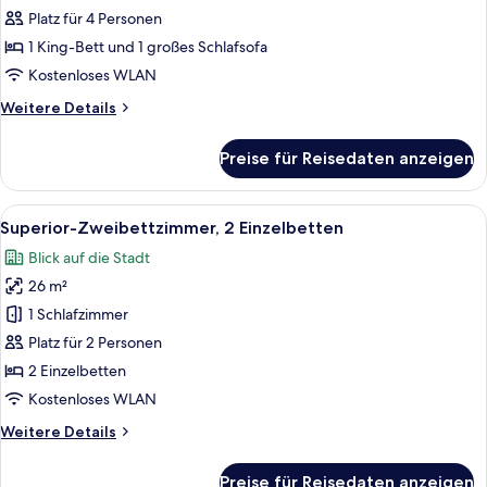
Suite,
Platz für 4 Personen
1 King-
1 King-Bett und 1 großes Schlafsofa
Bett
Kostenloses WLAN
und
Weitere
Weitere Details
Schlafsofa
Details
anzeigen
für
Preise für Reisedaten anzeigen
Premium-
Suite,
1 King-
Alle
Ein Hotelzimmer mit zwei Einzelbette
6
Bett
Superior-Zweibettzimmer, 2 Einzelbetten
Fotos
und
Blick auf die Stadt
Schlafsofa
für
26 m²
Superior-
Zweibettzimmer,
1 Schlafzimmer
2 Einzelbetten
Platz für 2 Personen
anzeigen
2 Einzelbetten
Kostenloses WLAN
Weitere
Weitere Details
Details
für
Preise für Reisedaten anzeigen