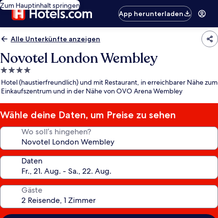
Zum Hauptinhalt springen
App herunterladen
Alle Unterkünfte anzeigen
Novotel London Wembley
4.0-
Sterne-
Hotel (haustierfreundlich) und mit Restaurant, in erreichbarer Nähe zum
Unterkunft
Einkaufszentrum und in der Nähe von OVO Arena Wembley
Wähle deine Daten, um Preise zu sehen
Wo soll’s hingehen?
Daten
Gäste