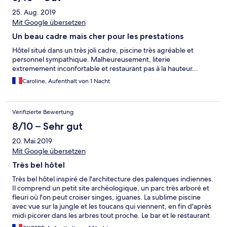
25. Aug. 2019
Mit Google übersetzen
Un beau cadre mais cher pour les prestations
Hôtel situé dans un très joli cadre, piscine très agréable et
personnel sympathique. Malheureusement, literie
extremement inconfortable et restaurant pas à la hauteur...
Caroline, Aufenthalt von 1 Nacht
Verifizierte Bewertung
8/10 – Sehr gut
20. Mai 2019
Mit Google übersetzen
Très bel hôtel
Très bel hôtel inspiré de l'architecture des palenques indiennes.
Il comprend un petit site archéologique, un parc très arboré et
fleuri où l'on peut croiser singes, iguanes. La sublime piscine
avec vue sur la jungle et les toucans qui viennent, en fin d'après
midi picorer dans les arbres tout proche. Le bar et le restaurant
sont corrects. Le personnel très prévenant comme souvent au