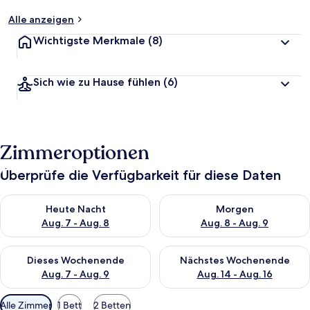
Alle anzeigen
Wichtigste Merkmale
(8)
Sich wie zu Hause fühlen
(6)
Zimmeroptionen
Überprüfe die Verfügbarkeit für diese Daten
Überprüfe die Verfügbarkeit für heute Nacht, Aug. 7 - Aug. 8.
Überprüfe die Verfügbarkeit f
Heute Nacht
Morgen
Aug. 7 - Aug. 8
Aug. 8 - Aug. 9
Überprüfe die Verfügbarkeit für dieses Wochenende, Aug. 7 - 
Überprüfe die Verfügbarkeit f
Dieses Wochenende
Nächstes Wochenende
Aug. 7 - Aug. 9
Aug. 14 - Aug. 16
Verfügbare
Alle Zimmer
1 Bett
2 Betten