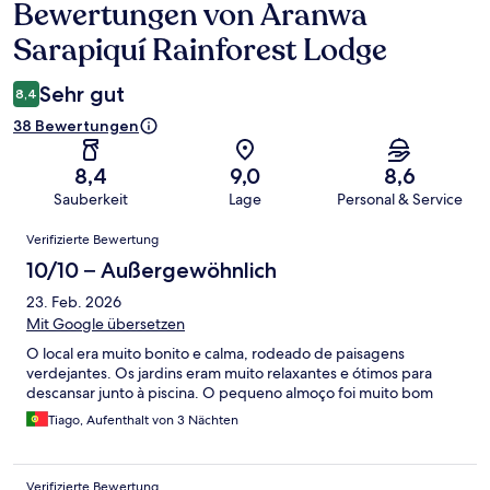
Bewertungen von Aranwa
Bewertungen
Sarapiquí Rainforest Lodge
Sehr gut
8,4
38 Bewertungen
8,4
9,0
8,6
Sauberkeit
Lage
Personal & Service
Bewertungen
Verifizierte Bewertung
10/10 – Außergewöhnlich
23. Feb. 2026
Mit Google übersetzen
O local era muito bonito e calma, rodeado de paisagens
verdejantes. Os jardins eram muito relaxantes e ótimos para
descansar junto à piscina. O pequeno almoço foi muito bom
Tiago, Aufenthalt von 3 Nächten
Verifizierte Bewertung