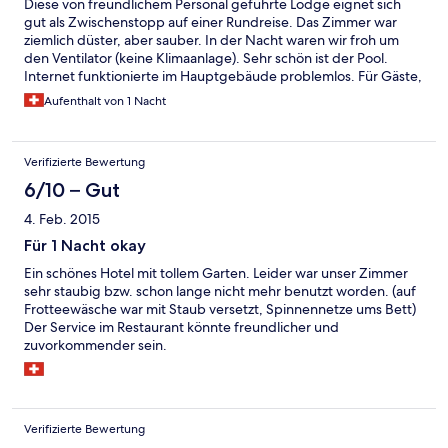
Diese von freundlichem Personal geführte Lodge eignet sich
gut als Zwischenstopp auf einer Rundreise. Das Zimmer war
ziemlich düster, aber sauber. In der Nacht waren wir froh um
den Ventilator (keine Klimaanlage). Sehr schön ist der Pool.
Internet funktionierte im Hauptgebäude problemlos. Für Gäste,
die nicht auswärts essen wollen, hat es ein Restaurant mit einer
Aufenthalt von 1 Nacht
kleinen Auswahl an Speisen. Das Essen war gut, wenn
wahrscheinlich auch teurer als in den Restaurants in der
Umgebung. Auch das Frühstück ist in Ordnung.
Verifizierte Bewertung
6/10 – Gut
4. Feb. 2015
Für 1 Nacht okay
Ein schönes Hotel mit tollem Garten. Leider war unser Zimmer
sehr staubig bzw. schon lange nicht mehr benutzt worden. (auf
Frotteewäsche war mit Staub versetzt, Spinnennetze ums Bett)
Der Service im Restaurant könnte freundlicher und
zuvorkommender sein.
Verifizierte Bewertung