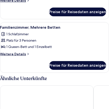
Weitere
Weitere Details
Details
für
Preise für Reisedaten anzeigen
Standardzimmer,
2 Doppelbetten
Alle
Ein Schlafzimmer mit zwei Betten, eine
5
Familienzimmer, Mehrere Betten
Fotos
1 Schlafzimmer
für
Platz für 3 Personen
Familienzimmer,
Mehrere
1 Queen-Bett und 1 Einzelbett
Betten
Weitere
Weitere Details
anzeigen
Details
für
Preise für Reisedaten anzeigen
Familienzimmer,
Mehrere
Betten
Ähnliche Unterkünfte
Chilamate Rainforest Eco-retreat
La Quint