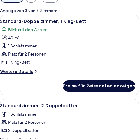
Filter
für
Anzeige von 3 von 3 Zimmern
Zimmer
Alle
Ein Schlafzimmer mit einem Bett, einer
8
Standard-Doppelzimmer, 1 King-Bett
Fotos
Blick auf den Garten
für
40 m²
Standard-
Doppelzimmer,
1 Schlafzimmer
1 King-
Platz für 2 Personen
Bett
1 King-Bett
anzeigen
Weitere
Weitere Details
Details
für
Preise für Reisedaten anzeigen
Standard-
Doppelzimmer,
1 King-
Alle
Ein Schlafzimmer mit zwei Betten, eine
5
Bett
Standardzimmer, 2 Doppelbetten
Fotos
1 Schlafzimmer
für
Platz für 2 Personen
Standardzimmer,
2 Doppelbetten
2 Doppelbetten
anzeigen