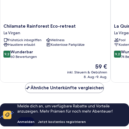
Chilamate
La
Chilamate Rainforest Eco-retreat
La Qui
Rainforest
Quinta
La Virgen
La Virge
Eco-
Sarapiqu
Frühstück inbegriffen
Wellness
Pool
retreat
Lodge
Haustiere erlaubt
Kostenlose Parkplätze
Koste
La
La
Virgen
Virgen
9.2
9.2
Wunderbar
Wun
9,2
9,2
von
von
60 Bewertungen
74 B
10,
10,
Der
59 €
Wunderbar,
Wunder
Preis
60
74
inkl. Steuern & Gebühren
beträgt
8. Aug.–9. Aug.
Bewertungen
Bewert
59 €
Ähnliche Unterkünfte vergleichen
Melde dich an, um verfügbare Rabatte und Vorteile
anzuzeigen. Mehr Prämien für noch mehr Abenteuer!
Anmelden
Jetzt kostenlos registrieren