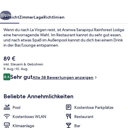
rück
Weiter
27+
Übersicht
Zimmer
Lage
Richtlinien
Wenn du nach La Virgen reist, ist Aranwa Sarapiquí Rainforest Lodge
eine hervorragende Wahl. Im Restaurant kannst du sehr gut essen,
und nach etwas Spaß im Außenpool kannst du dich bei einem Drink
in der Bar/Lounge entspannen.
Der
89 €
aktuelle
inkl. Steuern & Gebühren
Preis
9. Aug.–10. Aug.
beträgt
Bewertungen
Sehr gut
8,4
Außenpool, Liegestühle
Alle 38 Bewertungen anzeigen
89 €.
8,4 von 10.
Beliebte Annehmlichkeiten
Pool
Kostenlose Parkplätze
Kostenloses WLAN
Restaurant
Klimaanlage
Bar