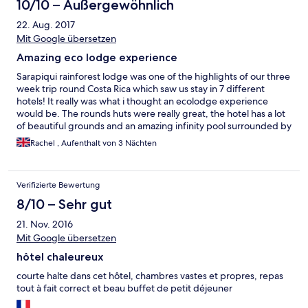
10/10 – Außergewöhnlich
22. Aug. 2017
Mit Google übersetzen
Amazing eco lodge experience
Sarapiqui rainforest lodge was one of the highlights of our three
week trip round Costa Rica which saw us stay in 7 different
hotels! It really was what i thought an ecolodge experience
would be. The rounds huts were really great, the hotel has a lot
of beautiful grounds and an amazing infinity pool surrounded by
gardens and rainforest. We saw all manner of birds and wildlife
Rachel , Aufenthalt von 3 Nächten
from the pool including toucans and a huge lizard which actually
briefly got in the pool with the children much to their squeals of
delight (or was it fright)! The staff were so friendly and couldn't
Verifizierte Bewertung
do enough for us. One morning we missed breakfast as we
were off early on a trip (Dave and Dave's nature park). When we
8/10 – Sehr gut
got back we were plied with orange juice and fresh fruits and
21. Nov. 2016
asked whether we wanted anything else. It was such a personal
service - they actually realised we missed breakfast and wanted
Mit Google übersetzen
to make sure we were ok. The buffet breakfast was great and in
hôtel chaleureux
the evening there is a buffet to A La Carte to choose from. The
food was really good and good value. As others have said the
courte halte dans cet hôtel, chambres vastes et propres, repas
rooms are fairly basic but more than good enough. We didn't
tout à fait correct et beau buffet de petit déjeuner
spend hardly any time in them - there was too much to do!