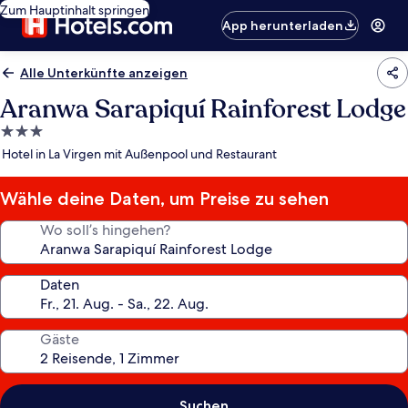
Zum Hauptinhalt springen
App herunterladen
Alle Unterkünfte anzeigen
Aranwa Sarapiquí Rainforest Lodge
3.0-
Sterne-
Hotel in La Virgen mit Außenpool und Restaurant
Unterkunft
Wähle deine Daten, um Preise zu sehen
Wo soll’s hingehen?
Daten
Gäste
Suchen