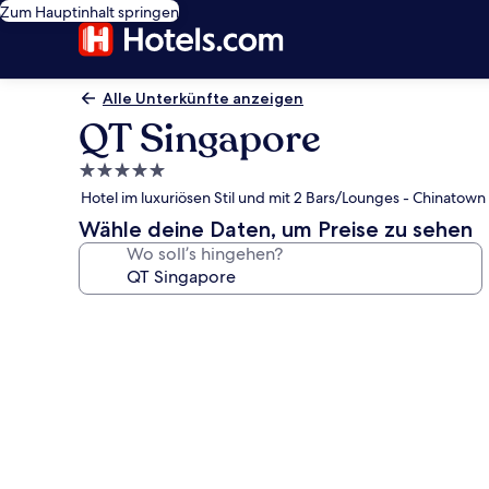
Zum Hauptinhalt springen
Alle Unterkünfte anzeigen
QT Singapore
5.0-
Sterne-
Hotel im luxuriösen Stil und mit 2 Bars/Lounges - Chinatown
Unterkunft
Wähle deine Daten, um Preise zu sehen
Wo soll’s hingehen?
Fotogalerie
von
QT
Singapore