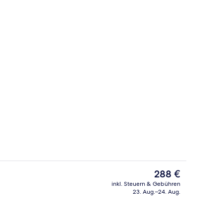
Mittagessen und Abendessen
Außenbereich
Der
288 €
aktuelle
inkl. Steuern & Gebühren
Preis
23. Aug.–24. Aug.
Hochwertige Bettwaren, Daunenbettd
beträgt
288 €.