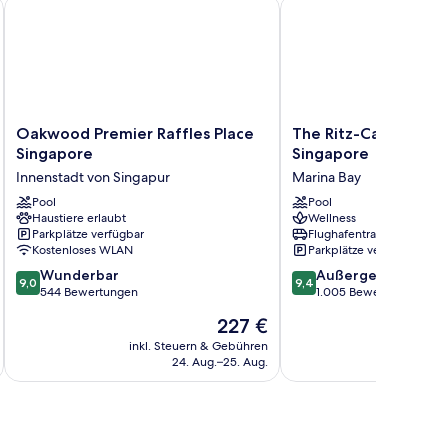
Oakwood Premier Raffles Place Singapore
The Ritz-Carlton, Mille
Oakwood
The
Oakwood Premier Raffles Place
The Ritz-Carlton, Mil
Premier
Ritz-
Singapore
Singapore
Raffles
Carlton,
Innenstadt von Singapur
Marina Bay
Place
Millenia
Singapore
Pool
Singapore
Pool
Haustiere erlaubt
Wellness
Innenstadt
Marina
Parkplätze verfügbar
Flughafentransfer
von
Bay
Kostenloses WLAN
Parkplätze verfügbar
Singapur
9.0
9.4
Wunderbar
Außergewöhnlich
9,0
9,4
von
von
544 Bewertungen
1.005 Bewertungen
10,
10,
Der
227 €
Wunderbar,
Außergewöhnlich,
Preis
544
1.005
inkl. Steuern & Gebühren
inkl. S
beträgt
24. Aug.–25. Aug.
Bewertungen
Bewertungen
227 €