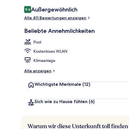
Bewertungen
Außergewöhnlich
9,4
9,4 von 10.
Alle 411 Bewertungen anzeigen
Außenpool, L
Beliebte Annehmlichkeiten
Pool
Kostenloses WLAN
Klimaanlage
Alle anzeigen
Wichtigste Merkmale
(12)
Sich wie zu Hause fühlen
(6)
Warum wir diese Unterkunft toll finden