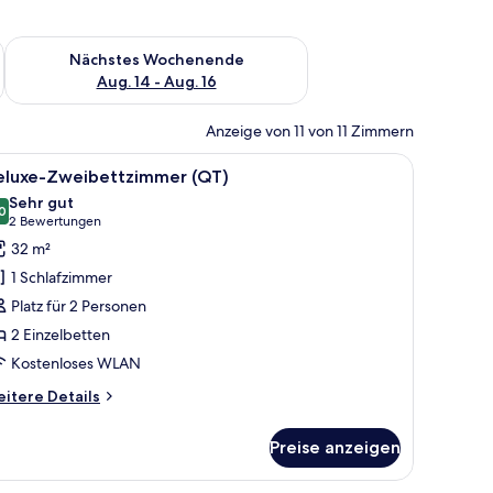
es Wochenende, Aug. 7 - Aug. 9.
Überprüfe die Verfügbarkeit für nächstes Wochenende, Aug. 1
Nächstes Wochenende
Aug. 14 - Aug. 16
Anzeige von 11 von 11 Zimmern
t, einem Schreibtisch, einem Sessel, einem Fernseher und einem Bücherregal
le
Ein Hotelzimmer mit einem großen Bett, einem
7
eluxe-Zweibettzimmer (QT)
otos
Sehr gut
ür
0
8,0 von 10
(2
2 Bewertungen
eluxe-
Bewertungen)
32 m²
weibettzimmer
1 Schlafzimmer
QT)
Platz für 2 Personen
nzeigen
2 Einzelbetten
Kostenloses WLAN
itere
itere Details
tails
r
Preise anzeigen
luxe-
eibettzimmer