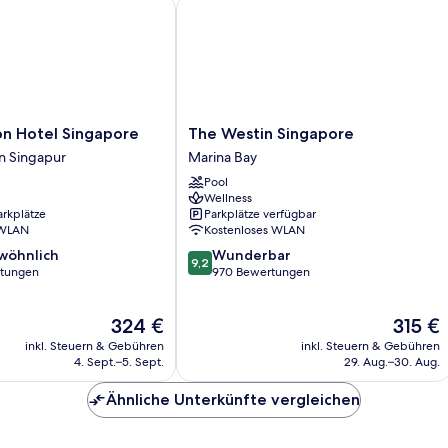
 Hotel Singapore
The Westin Singapore
The
on Hotel Singapore
The Westin Singapore
Westin
n Singapur
Marina Bay
Singapore
Pool
Marina
Wellness
Bay
arkplätze
Parkplätze verfügbar
 WLAN
Kostenloses WLAN
9.2
wöhnlich
Wunderbar
9,2
von
rtungen
970 Bewertungen
10,
ich,
Wunderbar,
Der
Der
324 €
315 €
970
Preis
Preis
Bewertungen
inkl. Steuern & Gebühren
inkl. Steuern & Gebühren
beträgt
beträgt
4. Sept.–5. Sept.
29. Aug.–30. Aug.
324 €
315 €
Ähnliche Unterkünfte vergleichen