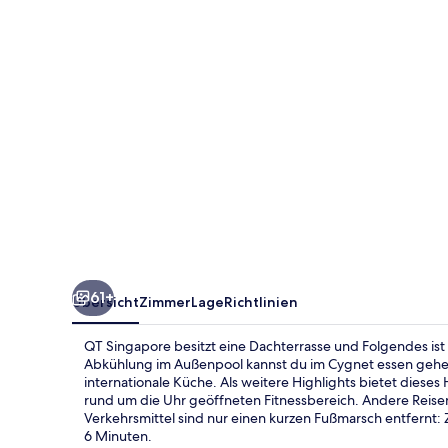
61+
Übersicht
Zimmer
Lage
Richtlinien
QT Singapore besitzt eine Dachterrasse und Folgendes ist 
Abkühlung im Außenpool kannst du im Cygnet essen gehen
internationale Küche. Als weitere Highlights bietet dieses 
rund um die Uhr geöffneten Fitnessbereich. Andere Reisend
Verkehrsmittel sind nur einen kurzen Fußmarsch entfernt: 
6 Minuten.