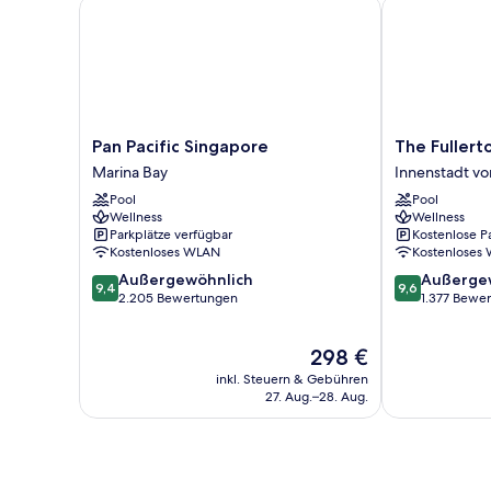
Pan Pacific Singapore
The Fullerton
Pan
The
Pan Pacific Singapore
The Fullert
Pacific
Fullerton
Marina Bay
Innenstadt vo
Singapore
Hotel
Pool
Pool
Marina
Singapore
Wellness
Wellness
Bay
Innenstadt
Parkplätze verfügbar
Kostenlose P
von
Kostenloses WLAN
Kostenloses
Singapur
9.4
9.6
Außergewöhnlich
Außerge
9,4
9,6
von
von
2.205 Bewertungen
1.377 Bewe
10,
10,
Außergewöhnlich,
Außergewöhnl
Der
298 €
2.205
1.377
Preis
Bewertungen
Bewertungen
inkl. Steuern & Gebühren
beträgt
27. Aug.–28. Aug.
298 €