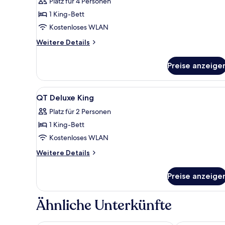
Platz für 4 Personen
anzeigen
1 King-Bett
Kostenloses WLAN
Weitere
Weitere Details
Details
für
Preise anzeige
QT
Heritage
Suite
Alle
Hochwertige Bettwaren, Daune
5
QT Deluxe King
Fotos
Platz für 2 Personen
für
1 King-Bett
QT
Deluxe
Kostenloses WLAN
King
Weitere
Weitere Details
anzeigen
Details
für
Preise anzeige
QT
Deluxe
King
Ähnliche Unterkünfte